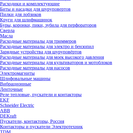
Расходики и комплектующие
Биты и насадки для шуруповертов
Пилки для лобзиков
Круги для шлифмашинок
Буры, коронки, пики, зубила для перфораторов
Сверла
Масла
Расходные материалы для триммеров
Расходные материалы для электро и бензопил
Зарядные устройства для шуруповёртов
Расходные материалы для моек высокого давления
Расходные материалы для культиваторов и мотоблоков
Расходные материалы для насосов
Электромагниты
Шлифовальные машины
Вибрационные
Ленточные
Реле тепловые, пускатели и контакторы
EKF
Schneider Electric
ABB
DEKraft
Пускатели, контакторы, Россия
Контакторы и пускатели Электротехник
TDM