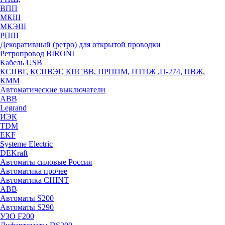
ВПП
МКШ
МКЭШ
РПШ
Декоративный (ретро) для открытой проводки
Ретропровод BIRONI
Кабель USB
КСПВГ, КСПВЭГ, КПСВВ, ПРППМ, ПТПЖ ,П-274, ПВЖ,
КММ
Автоматические выключатели
ABB
Legrand
ИЭК
TDM
EKF
Systeme Electric
DEKraft
Автоматы силовые Россия
Автоматика прочее
Автоматика CHINT
ABB
Автоматы S200
Автоматы S290
УЗО F200