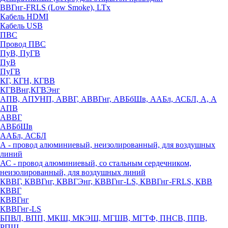
ВВГнг-FRLS (Low Smoke), LTx
Кабель HDMI
Кабель USB
ПВС
Провод ПВС
ПуВ, ПуГВ
ПуВ
ПуГВ
КГ, КГН, КГВВ
КГВВнг,КГВЭнг
АПВ, АПУНП, АВВГ, АВВГнг, АВБбШв, ААБл, АСБЛ, А, А
АПВ
АВВГ
АВБбШв
ААБл, АСБЛ
А - провод алюминиевый, неизолированный, для воздушных
линий
АС - провод алюминиевый, со стальным сердечником,
неизолированный, для воздушных линий
КВВГ, КВВГнг, КВВГЭнг, КВВГнг-LS, КВВГнг-FRLS, КВВ
КВВГ
КВВГнг
КВВГнг-LS
БПВЛ, ВПП, МКШ, МКЭШ, МГШВ, МГТФ, ПНСВ, ППВ,
РПШ,