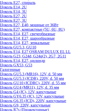
Цоколь Е27, спираль
Цоколь Е14, 2U
Цоколь Е14, 3U
Цоколь Е27, 2U
Цоколь Е27, 3U
Цоколь Е27, Е40, мощные от 36Вт
Цоколь Е27, компактные (5U, 6U, 8U)
Цоколь Е14, Е27, свечеобразные
Цоколь Е14, Е27, шарообразные
Цоколь Е14, Е27, зеркальные
Цоколь GU5.3, GU10
Цоколь Е14, Е27 OSRAM DULUX EL LL
Цоколь G23, G24d, G24q(2), 2G7, 2G11
Цоколь Е14, Е27, цилиндр
Цоколь GX53, G53
Галогенные
Цоколь GU5.3 (MR16), 12V, d. 50 мм
Цоколь GU5.3 (JCDR), 220V, d. 50 мм
Цоколь GU10 (JCDRC), 220V, d. 55 мм
Цоколь GU4 (MR11), 12V, d. 35 мм
Цоколь G4 (JC), 12V, капсульные
Цоколь GY6.35 (JC), 12V, капсульные
Цоколь G6.35 (JCD), 220V, капсульные
Цоколь G9, 220V, капсульные
Цоколь R7s (Прожекторные)