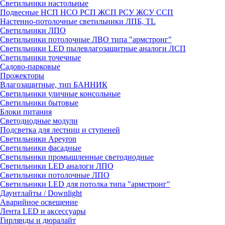
Светильники настольные
Подвесные НСП НСО РСП ЖСП РСУ ЖСУ ССП
Настенно-потолочные светильники ЛПБ, TL
Светильники ЛПО
Светильники потолочные ЛВО типа "армстронг"
Светильники LED пылевлагозащитные аналоги ЛСП
Светильники точечные
Садово-парковые
Прожекторы
Влагозащитные, тип БАННИК
Светильники уличные консольные
Светильники бытовые
Блоки питания
Светодиодные модули
Подсветка для лестниц и ступеней
Светильники Apeyron
Светильники фасадные
Светильники промышленные светодиодные
Светильники LED аналоги ЛПО
Светильники потолочные ЛПО
Светильники LED для потолка типа "армстронг"
Даунтлайты / Downlight
Аварийное освещение
Лента LED и аксессуары
Гирлянды и дюралайт