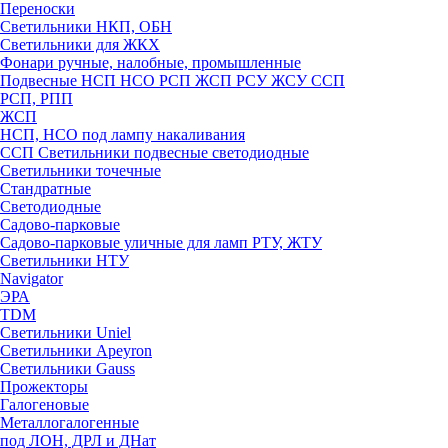
Переноски
Светильники НКП, ОБН
Светильники для ЖКХ
Фонари ручные, налобные, промышленные
Подвесные НСП НСО РСП ЖСП РСУ ЖСУ ССП
РСП, РПП
ЖСП
НСП, НСО под лампу накаливания
ССП Светильники подвесные светодиодные
Светильники точечные
Стандратные
Светодиодные
Садово-парковые
Садово-парковые уличные для ламп РТУ, ЖТУ
Светильники НТУ
Navigator
ЭРА
TDM
Светильники Uniel
Светильники Apeyron
Светильники Gauss
Прожекторы
Галогеновые
Металлогалогенные
под ЛОН, ДРЛ и ДНат