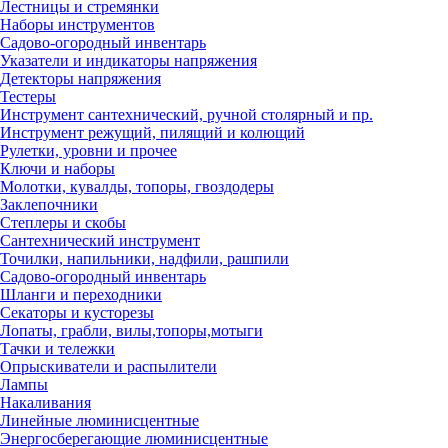
Лестницы и стремянки
Наборы инструментов
Садово-огородный инвентарь
Указатели и индикаторы напряжения
Детекторы напряжения
Тестеры
Инструмент сантехнический, ручной столярный и пр.
Инструмент режущий, пилящий и колющий
Рулетки, уровни и прочее
Ключи и наборы
Молотки, кувалды, топоры, гвоздодеры
Заклепочники
Степлеры и скобы
Сантехнический инструмент
Точилки, напильники, надфили, рашпили
Садово-огородный инвентарь
Шланги и переходники
Секаторы и кусторезы
Лопаты, грабли, вилы,топоры,мотыги
Тачки и тележки
Опрыскиватели и распылители
Лампы
Накаливания
Линейные люминисцентные
Энергосберегающие люминисцентные