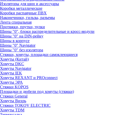
Изоляторы для шин и аксессуары
Коробки металлические
Коробки распаячные ПВХ
Наконечники, гильзы, разъемы
Лента спиральная
Протяжки, прутки, чулки
Шины "0", блоки распределительные и кросс-модули
Шины "0" на DIN-рейку
Шины в корпусе
Шины "0" Navigator
Шины "0" без изолятора
Стяжки, хомуты, площадки самоклеющиеся
Хомуты (Китай)
Хомуты DKC
Хомуты Navigator
Хомуты IEK
Хомуты REXANT и PROconnect
Хомуты ЭРА
Стяжки KOPOS
Площадки и дюбели под хомуты (стяжки)
Стяжки General
Хомуты Вихрь
Стяжки TOKOV ELECTRIC
Хомуты TDM
Термоусадка