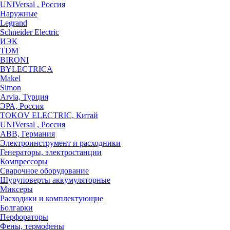
UNIVersal , Россия
Наружные
Legrand
Schneider Electric
ИЭК
TDM
BIRONI
BYLECTRICA
Makel
Simon
Arvia, Турция
ЭРА, Россия
TOKOV ELECTRIC, Китай
UNIVersal , Россия
ABB, Германия
Электроинструмент и расходники
Генераторы, электростанции
Компрессоры
Сварочное оборудование
Шуруповерты аккумуляторные
Миксеры
Расходики и комплектующие
Болгарки
Перфораторы
Фены, термофены