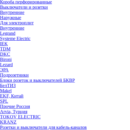
Короба перфорированные
Выключатели и розетки
Внутренние
Наружные
Для электроплит
Внутренние
Legrand
Systeme Electric
IEK
TDM
DKC
Bironi
Lezard
ЭРА
Подрозетники
Блоки розеток и выключателей БКВР
БелТИЗ
Makel
EKF, Китай
SPL
Прочие Россия
Arvia, Турция
TOKOV ELECTRIC
KRANZ
Розетки и выключатели для кабель-каналов