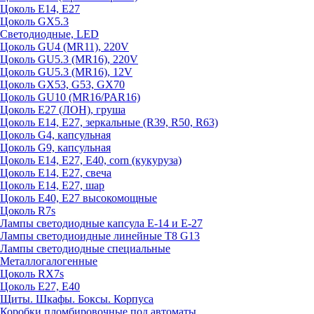
Цоколь E14, E27
Цоколь GX5.3
Светодиодные, LED
Цоколь GU4 (MR11), 220V
Цоколь GU5.3 (MR16), 220V
Цоколь GU5.3 (MR16), 12V
Цоколь GX53, G53, GX70
Цоколь GU10 (MR16/PAR16)
Цоколь Е27 (ЛОН), груша
Цоколь Е14, Е27, зеркальные (R39, R50, R63)
Цоколь G4, капсульная
Цоколь G9, капсульная
Цоколь Е14, Е27, Е40, corn (кукуруза)
Цоколь Е14, Е27, свеча
Цоколь Е14, Е27, шар
Цоколь Е40, Е27 высокомощные
Цоколь R7s
Лампы светодиодные капсула Е-14 и Е-27
Лампы светодиоидные линейные T8 G13
Лампы светодиодные специальные
Металлогалогенные
Цоколь RX7s
Цоколь Е27, E40
Щиты. Шкафы. Боксы. Корпуса
Коробки пломбировочные под автоматы