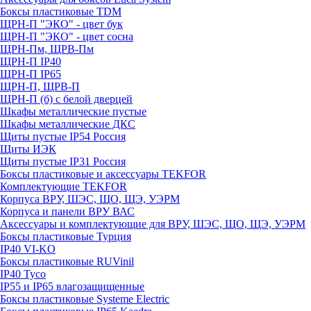
Боксы пластиковые TDM
ЩРН-П "ЭКО" - цвет бук
ЩРН-П "ЭКО" - цвет сосна
ЩРН-Пм, ЩРВ-Пм
ЩРН-П IP40
ЩРН-П IP65
ЩРН-П, ЩРВ-П
ЩРН-П (б) с белой дверцей
Шкафы металлические пустые
Шкафы металлические ДКС
Щиты пустые IP54 Россия
Щиты ИЭК
Щиты пустые IP31 Россия
Боксы пластиковые и аксессуары TEKFOR
Комплектующие TEKFOR
Корпуса ВРУ, ШЭС, ЩО, ЩЭ, УЭРМ
Корпуса и панели ВРУ ВАС
Аксессуары и комплектующие для ВРУ, ШЭС, ЩО, ЩЭ, УЭРМ
Боксы пластиковые Турция
IP40 VI-KO
Боксы пластиковые RUVinil
IP40 Тусо
IP55 и IP65 влагозащищенные
Боксы пластиковые Systeme Electric