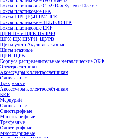
Боксы пластиковые IP65 Kaedra
Боксы пластиковые City9 Box Systeme Electric
Боксы пластиковые IEK
Боксы ЩРН(В)-П IP41 IEK
Боксы пластиковые TEKFOR IEK
Боксы пластиковые EKF
ЩРН-Пм и ЩРВ-Пм IP40
ЩРУ, ЩУ, ЩУРН, ЩУРВ
Щиты учета Акулово заказные
Щиты этажные
ЩРН, ЩРВ
Корпуса распределительные металлические ЭКФ
Электросчетчики
Аксессуары к электросчётчикам
Однофазные
Трехфазные
Аксессуары к электросчётчикам
EKF
Меркурий
Однофазные
Однотарифные
Многотарифные
Трехфазные
Однотарифные
Многотарифные