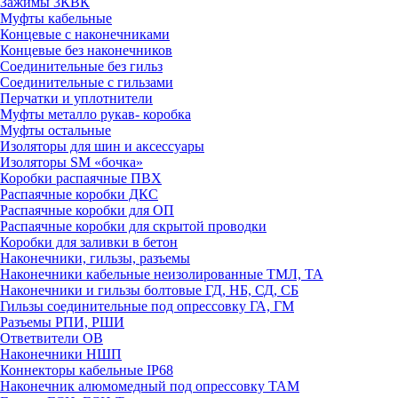
Зажимы 3КВК
Муфты кабельные
Концевые с наконечниками
Концевые без наконечников
Соединительные без гильз
Соединительные с гильзами
Перчатки и уплотнители
Муфты металло рукав- коробка
Муфты остальные
Изоляторы для шин и аксессуары
Изоляторы SM «бочка»
Коробки распаячные ПВХ
Распаячные коробки ДКС
Распаячные коробки для ОП
Распаячные коробки для скрытой проводки
Коробки для заливки в бетон
Наконечники, гильзы, разъемы
Наконечники кабельные неизолированные ТМЛ, ТА
Наконечники и гильзы болтовые ГД, НБ, СД, СБ
Гильзы соединительные под опрессовку ГА, ГМ
Разъемы РПИ, РШИ
Ответвители ОВ
Наконечники НШП
Коннекторы кабельные IP68
Наконечник алюмомедный под опрессовку ТАМ