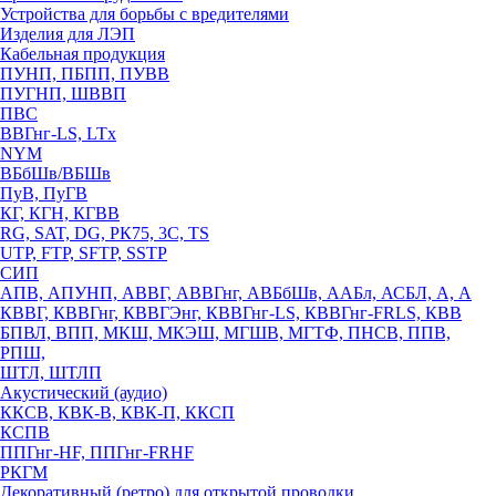
Устройства для борьбы с вредителями
Изделия для ЛЭП
Кабельная продукция
ПУНП, ПБПП, ПУВВ
ПУГНП, ШВВП
ПВС
ВВГнг-LS, LTx
NYM
ВБбШв/ВБШв
ПуВ, ПуГВ
КГ, КГН, КГВВ
RG, SAT, DG, РК75, 3С, TS
UTP, FTP, SFTP, SSTP
СИП
АПВ, АПУНП, АВВГ, АВВГнг, АВБбШв, ААБл, АСБЛ, А, А
КВВГ, КВВГнг, КВВГЭнг, КВВГнг-LS, КВВГнг-FRLS, КВВ
БПВЛ, ВПП, МКШ, МКЭШ, МГШВ, МГТФ, ПНСВ, ППВ,
РПШ,
ШТЛ, ШТЛП
Акустический (аудио)
ККСВ, КВК-В, КВК-П, ККСП
КСПВ
ППГнг-HF, ППГнг-FRHF
РКГМ
Декоративный (ретро) для открытой проводки