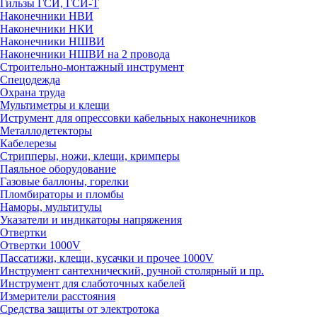
Гильзы ГСИ, ГСИ-Т
Наконечники НВИ
Наконечники НКИ
Наконечники НШВИ
Наконечники НШВИ на 2 провода
Строительно-монтажный инструмент
Спецодежда
Охрана труда
Мультиметры и клещи
Иструмент для опрессовки кабельных наконечников
Металлодетекторы
Кабелерезы
Стрипперы, ножи, клещи, кримперы
Паяльное оборудование
Газовые баллоны, горелки
Пломбираторы и пломбы
Наморы, мультитулы
Указатели и индикаторы напряжения
Отвертки
Отвертки 1000V
Пассатижи, клещи, кусачки и прочее 1000V
Инструмент сантехнический, ручной столярный и пр.
Инструмент для слаботочных кабелей
Измерители расстояния
Средства защиты от электротока