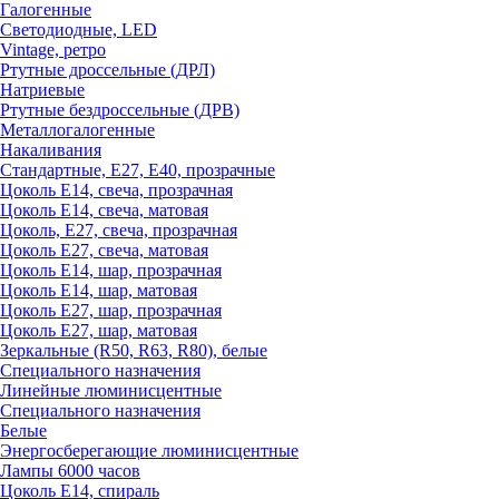
Галогенные
Светодиодные, LED
Vintage, ретро
Ртутные дроссельные (ДРЛ)
Натриевые
Ртутные бездроссельные (ДРВ)
Металлогалогенные
Накаливания
Стандартные, Е27, Е40, прозрачные
Цоколь Е14, свеча, прозрачная
Цоколь Е14, свеча, матовая
Цоколь, Е27, свеча, прозрачная
Цоколь Е27, свеча, матовая
Цоколь Е14, шар, прозрачная
Цоколь Е14, шар, матовая
Цоколь Е27, шар, прозрачная
Цоколь Е27, шар, матовая
Зеркальные (R50, R63, R80), белые
Специального назначения
Линейные люминисцентные
Специального назначения
Белые
Энергосберегающие люминисцентные
Лампы 6000 часов
Цоколь Е14, спираль