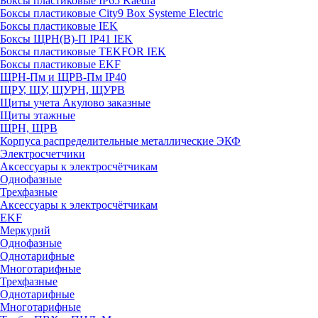
Боксы пластиковые IP65 Kaedra
Боксы пластиковые City9 Box Systeme Electric
Боксы пластиковые IEK
Боксы ЩРН(В)-П IP41 IEK
Боксы пластиковые TEKFOR IEK
Боксы пластиковые EKF
ЩРН-Пм и ЩРВ-Пм IP40
ЩРУ, ЩУ, ЩУРН, ЩУРВ
Щиты учета Акулово заказные
Щиты этажные
ЩРН, ЩРВ
Корпуса распределительные металлические ЭКФ
Электросчетчики
Аксессуары к электросчётчикам
Однофазные
Трехфазные
Аксессуары к электросчётчикам
EKF
Меркурий
Однофазные
Однотарифные
Многотарифные
Трехфазные
Однотарифные
Многотарифные