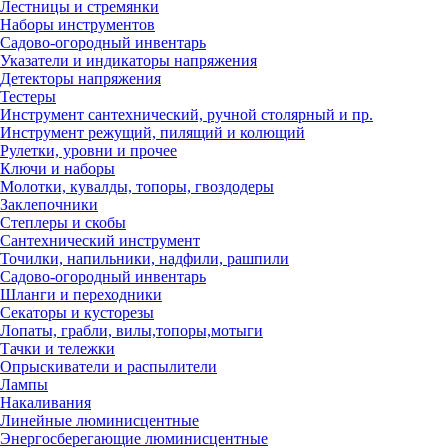
Лестницы и стремянки
Наборы инструментов
Садово-огородный инвентарь
Указатели и индикаторы напряжения
Детекторы напряжения
Тестеры
Инструмент сантехнический, ручной столярный и пр.
Инструмент режущий, пилящий и колющий
Рулетки, уровни и прочее
Ключи и наборы
Молотки, кувалды, топоры, гвоздодеры
Заклепочники
Степлеры и скобы
Сантехнический инструмент
Точилки, напильники, надфили, рашпили
Садово-огородный инвентарь
Шланги и переходники
Секаторы и кусторезы
Лопаты, грабли, вилы,топоры,мотыги
Тачки и тележки
Опрыскиватели и распылители
Лампы
Накаливания
Линейные люминисцентные
Энергосберегающие люминисцентные