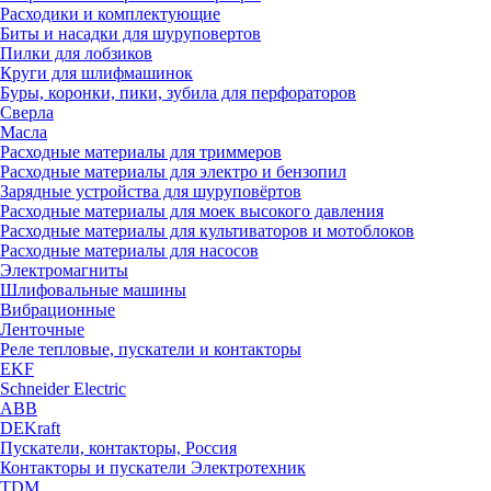
Расходики и комплектующие
Биты и насадки для шуруповертов
Пилки для лобзиков
Круги для шлифмашинок
Буры, коронки, пики, зубила для перфораторов
Сверла
Масла
Расходные материалы для триммеров
Расходные материалы для электро и бензопил
Зарядные устройства для шуруповёртов
Расходные материалы для моек высокого давления
Расходные материалы для культиваторов и мотоблоков
Расходные материалы для насосов
Электромагниты
Шлифовальные машины
Вибрационные
Ленточные
Реле тепловые, пускатели и контакторы
EKF
Schneider Electric
ABB
DEKraft
Пускатели, контакторы, Россия
Контакторы и пускатели Электротехник
TDM