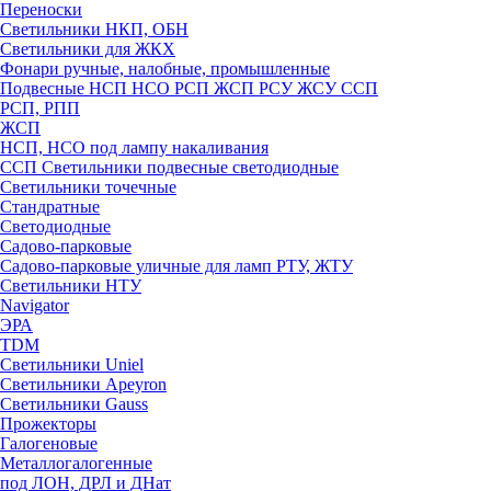
Переноски
Светильники НКП, ОБН
Светильники для ЖКХ
Фонари ручные, налобные, промышленные
Подвесные НСП НСО РСП ЖСП РСУ ЖСУ ССП
РСП, РПП
ЖСП
НСП, НСО под лампу накаливания
ССП Светильники подвесные светодиодные
Светильники точечные
Стандратные
Светодиодные
Садово-парковые
Садово-парковые уличные для ламп РТУ, ЖТУ
Светильники НТУ
Navigator
ЭРА
TDM
Светильники Uniel
Светильники Apeyron
Светильники Gauss
Прожекторы
Галогеновые
Металлогалогенные
под ЛОН, ДРЛ и ДНат