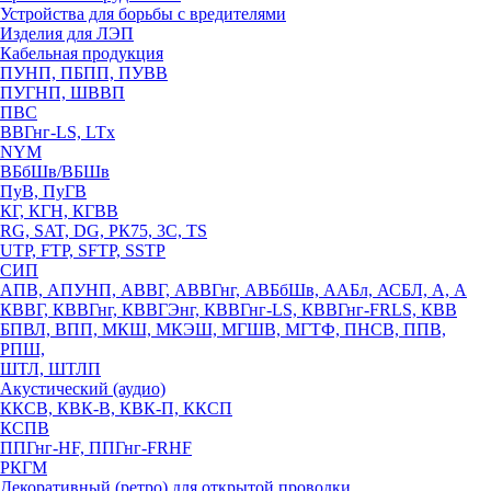
Устройства для борьбы с вредителями
Изделия для ЛЭП
Кабельная продукция
ПУНП, ПБПП, ПУВВ
ПУГНП, ШВВП
ПВС
ВВГнг-LS, LTx
NYM
ВБбШв/ВБШв
ПуВ, ПуГВ
КГ, КГН, КГВВ
RG, SAT, DG, РК75, 3С, TS
UTP, FTP, SFTP, SSTP
СИП
АПВ, АПУНП, АВВГ, АВВГнг, АВБбШв, ААБл, АСБЛ, А, А
КВВГ, КВВГнг, КВВГЭнг, КВВГнг-LS, КВВГнг-FRLS, КВВ
БПВЛ, ВПП, МКШ, МКЭШ, МГШВ, МГТФ, ПНСВ, ППВ,
РПШ,
ШТЛ, ШТЛП
Акустический (аудио)
ККСВ, КВК-В, КВК-П, ККСП
КСПВ
ППГнг-HF, ППГнг-FRHF
РКГМ
Декоративный (ретро) для открытой проводки