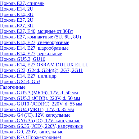
Цоколь Е27, спираль
Цоколь Е14, 2U
Цоколь Е14, 3U
Цоколь Е27, 2U
Цоколь Е27, 3U
Цоколь Е27, Е40, мощные от 36Вт
Цоколь Е27, компактные (5U, 6U, 8U)
Цоколь Е14, Е27, свечеобразные
Цоколь Е14, Е27, шарообразные
Цоколь Е14, Е27, зеркальные
Цоколь GU5.3, GU10
Цоколь Е14, Е27 OSRAM DULUX EL LL
Цоколь G23, G24d, G24q(2), 2G7, 2G11
Цоколь Е14, Е27, цилиндр
Цоколь GX53, G53
Галогенные
Цоколь GU5.3 (MR16), 12V, d. 50 мм
Цоколь GU5.3 (JCDR), 220V, d. 50 мм
Цоколь GU10 (JCDRC), 220V, d. 55 мм
Цоколь GU4 (MR11), 12V, d. 35 мм
Цоколь G4 (JC), 12V, капсульные
Цоколь GY6.35 (JC), 12V, капсульные
Цоколь G6.35 (JCD), 220V, капсульные
Цоколь G9, 220V, капсульные
Цоколь R7s (Прожекторные)