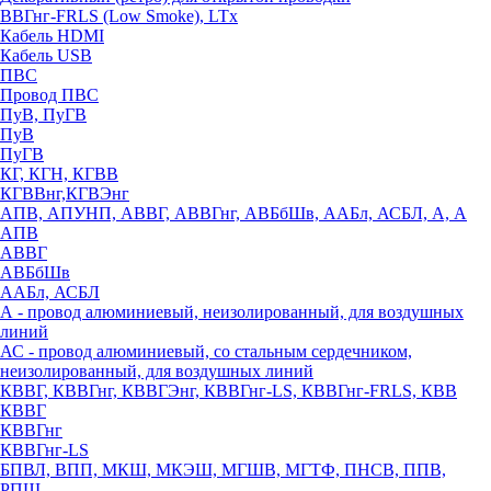
ВВГнг-FRLS (Low Smoke), LTx
Кабель HDMI
Кабель USB
ПВС
Провод ПВС
ПуВ, ПуГВ
ПуВ
ПуГВ
КГ, КГН, КГВВ
КГВВнг,КГВЭнг
АПВ, АПУНП, АВВГ, АВВГнг, АВБбШв, ААБл, АСБЛ, А, А
АПВ
АВВГ
АВБбШв
ААБл, АСБЛ
А - провод алюминиевый, неизолированный, для воздушных
линий
АС - провод алюминиевый, со стальным сердечником,
неизолированный, для воздушных линий
КВВГ, КВВГнг, КВВГЭнг, КВВГнг-LS, КВВГнг-FRLS, КВВ
КВВГ
КВВГнг
КВВГнг-LS
БПВЛ, ВПП, МКШ, МКЭШ, МГШВ, МГТФ, ПНСВ, ППВ,
РПШ,