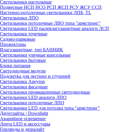
Светильники настольные
Подвесные НСП НСО РСП ЖСП РСУ ЖСУ ССП
Настенно-потолочные светильники ЛПБ, TL
Светильники ЛПО
Светильники потолочные ЛВО типа "армстронг"
Светильники LED пылевлагозащитные аналоги ЛСП
Светильники точечные
Садово-парковые
Прожекторы
Влагозащитные, тип БАННИК
Светильники уличные консольные
Светильники бытовые
Блоки питания
Светодиодные модули
Подсветка для лестниц и ступеней
Светильники Apeyron
Светильники фасадные
Светильники промышленные светодиодные
Светильники LED аналоги ЛПО
Светильники потолочные ЛПО
Светильники LED для потолка типа "армстронг"
Даунтлайты / Downlight
Аварийное освещение
Лента LED и аксессуары
Гирлянды и дюралайт