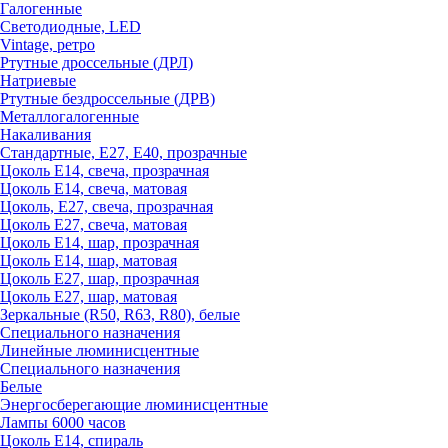
Галогенные
Светодиодные, LED
Vintage, ретро
Ртутные дроссельные (ДРЛ)
Натриевые
Ртутные бездроссельные (ДРВ)
Металлогалогенные
Накаливания
Стандартные, Е27, Е40, прозрачные
Цоколь Е14, свеча, прозрачная
Цоколь Е14, свеча, матовая
Цоколь, Е27, свеча, прозрачная
Цоколь Е27, свеча, матовая
Цоколь Е14, шар, прозрачная
Цоколь Е14, шар, матовая
Цоколь Е27, шар, прозрачная
Цоколь Е27, шар, матовая
Зеркальные (R50, R63, R80), белые
Специального назначения
Линейные люминисцентные
Специального назначения
Белые
Энергосберегающие люминисцентные
Лампы 6000 часов
Цоколь Е14, спираль