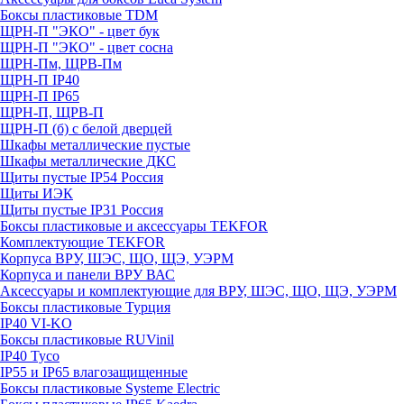
Боксы пластиковые TDM
ЩРН-П "ЭКО" - цвет бук
ЩРН-П "ЭКО" - цвет сосна
ЩРН-Пм, ЩРВ-Пм
ЩРН-П IP40
ЩРН-П IP65
ЩРН-П, ЩРВ-П
ЩРН-П (б) с белой дверцей
Шкафы металлические пустые
Шкафы металлические ДКС
Щиты пустые IP54 Россия
Щиты ИЭК
Щиты пустые IP31 Россия
Боксы пластиковые и аксессуары TEKFOR
Комплектующие TEKFOR
Корпуса ВРУ, ШЭС, ЩО, ЩЭ, УЭРМ
Корпуса и панели ВРУ ВАС
Аксессуары и комплектующие для ВРУ, ШЭС, ЩО, ЩЭ, УЭРМ
Боксы пластиковые Турция
IP40 VI-KO
Боксы пластиковые RUVinil
IP40 Тусо
IP55 и IP65 влагозащищенные
Боксы пластиковые Systeme Electric