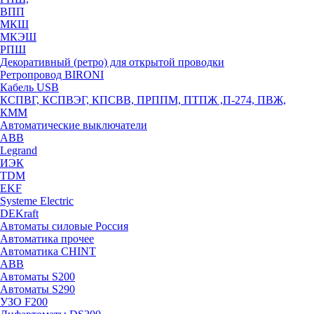
ВПП
МКШ
МКЭШ
РПШ
Декоративный (ретро) для открытой проводки
Ретропровод BIRONI
Кабель USB
КСПВГ, КСПВЭГ, КПСВВ, ПРППМ, ПТПЖ ,П-274, ПВЖ,
КММ
Автоматические выключатели
ABB
Legrand
ИЭК
TDM
EKF
Systeme Electric
DEKraft
Автоматы силовые Россия
Автоматика прочее
Автоматика CHINT
ABB
Автоматы S200
Автоматы S290
УЗО F200