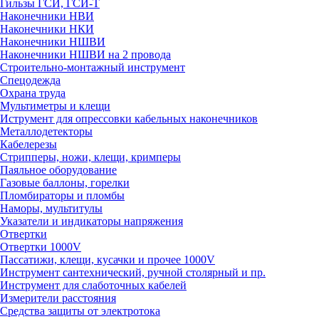
Гильзы ГСИ, ГСИ-Т
Наконечники НВИ
Наконечники НКИ
Наконечники НШВИ
Наконечники НШВИ на 2 провода
Строительно-монтажный инструмент
Спецодежда
Охрана труда
Мультиметры и клещи
Иструмент для опрессовки кабельных наконечников
Металлодетекторы
Кабелерезы
Стрипперы, ножи, клещи, кримперы
Паяльное оборудование
Газовые баллоны, горелки
Пломбираторы и пломбы
Наморы, мультитулы
Указатели и индикаторы напряжения
Отвертки
Отвертки 1000V
Пассатижи, клещи, кусачки и прочее 1000V
Инструмент сантехнический, ручной столярный и пр.
Инструмент для слаботочных кабелей
Измерители расстояния
Средства защиты от электротока