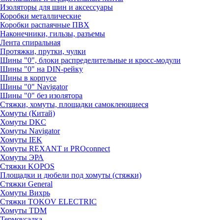
Изоляторы для шин и аксессуары
Коробки металлические
Коробки распаячные ПВХ
Наконечники, гильзы, разъемы
Лента спиральная
Протяжки, прутки, чулки
Шины "0", блоки распределительные и кросс-модули
Шины "0" на DIN-рейку
Шины в корпусе
Шины "0" Navigator
Шины "0" без изолятора
Стяжки, хомуты, площадки самоклеющиеся
Хомуты (Китай)
Хомуты DKC
Хомуты Navigator
Хомуты IEK
Хомуты REXANT и PROconnect
Хомуты ЭРА
Стяжки KOPOS
Площадки и дюбели под хомуты (стяжки)
Стяжки General
Хомуты Вихрь
Стяжки TOKOV ELECTRIC
Хомуты TDM
Термоусадка