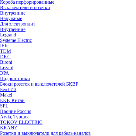
Короба перфорированные
Выключатели и розетки
Внутренние
Наружные
Для электроплит
Внутренние
Legrand
Systeme Electric
IEK
TDM
DKC
Bironi
Lezard
ЭРА
Подрозетники
Блоки розеток и выключателей БКВР
БелТИЗ
Makel
EKF, Китай
SPL
Прочие Россия
Arvia, Турция
TOKOV ELECTRIC
KRANZ
Розетки и выключатели для кабель-каналов