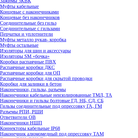
Зажимы 3КВК
Муфты кабельные
Концевые с наконечниками
Концевые без наконечников
Соединительные без гильз
Соединительные с гильзами
Перчатки и уплотнители
Муфты металло рукав- коробка
Муфты остальные
Изоляторы для шин и аксессуары
Изоляторы SM «бочка»
Коробки распаячные ПВХ
Распаячные коробки ДКС
Распаячные коробки для ОП
Распаячные коробки для скрытой проводки
Коробки для заливки в бетон
Наконечники, гильзы, разъемы
Наконечники кабельные неизолированные ТМЛ, ТА
Наконечники и гильзы болтовые ГД, НБ, СД, СБ
Гильзы соединительные под опрессовку ГА, ГМ
Разъемы РПИ, РШИ
Ответвители ОВ
Наконечники НШП
Коннекторы кабельные IP68
Наконечник алюмомедный под опрессовку ТАМ