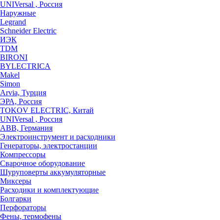
UNIVersal , Россия
Наружные
Legrand
Schneider Electric
ИЭК
TDM
BIRONI
BYLECTRICA
Makel
Simon
Arvia, Турция
ЭРА, Россия
TOKOV ELECTRIC, Китай
UNIVersal , Россия
ABB, Германия
Электроинструмент и расходники
Генераторы, электростанции
Компрессоры
Сварочное оборудование
Шуруповерты аккумуляторные
Миксеры
Расходики и комплектующие
Болгарки
Перфораторы
Фены, термофены