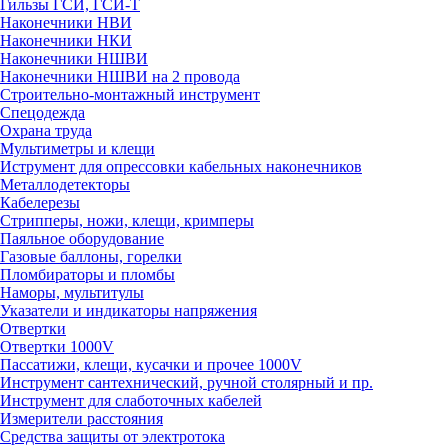
Гильзы ГСИ, ГСИ-Т
Наконечники НВИ
Наконечники НКИ
Наконечники НШВИ
Наконечники НШВИ на 2 провода
Строительно-монтажный инструмент
Спецодежда
Охрана труда
Мультиметры и клещи
Иструмент для опрессовки кабельных наконечников
Металлодетекторы
Кабелерезы
Стрипперы, ножи, клещи, кримперы
Паяльное оборудование
Газовые баллоны, горелки
Пломбираторы и пломбы
Наморы, мультитулы
Указатели и индикаторы напряжения
Отвертки
Отвертки 1000V
Пассатижи, клещи, кусачки и прочее 1000V
Инструмент сантехнический, ручной столярный и пр.
Инструмент для слаботочных кабелей
Измерители расстояния
Средства защиты от электротока