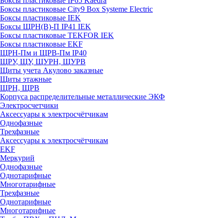
Боксы пластиковые IP65 Kaedra
Боксы пластиковые City9 Box Systeme Electric
Боксы пластиковые IEK
Боксы ЩРН(В)-П IP41 IEK
Боксы пластиковые TEKFOR IEK
Боксы пластиковые EKF
ЩРН-Пм и ЩРВ-Пм IP40
ЩРУ, ЩУ, ЩУРН, ЩУРВ
Щиты учета Акулово заказные
Щиты этажные
ЩРН, ЩРВ
Корпуса распределительные металлические ЭКФ
Электросчетчики
Аксессуары к электросчётчикам
Однофазные
Трехфазные
Аксессуары к электросчётчикам
EKF
Меркурий
Однофазные
Однотарифные
Многотарифные
Трехфазные
Однотарифные
Многотарифные