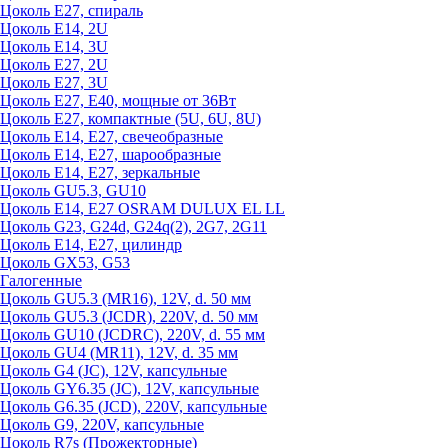
Цоколь Е27, спираль
Цоколь Е14, 2U
Цоколь Е14, 3U
Цоколь Е27, 2U
Цоколь Е27, 3U
Цоколь Е27, Е40, мощные от 36Вт
Цоколь Е27, компактные (5U, 6U, 8U)
Цоколь Е14, Е27, свечеобразные
Цоколь Е14, Е27, шарообразные
Цоколь Е14, Е27, зеркальные
Цоколь GU5.3, GU10
Цоколь Е14, Е27 OSRAM DULUX EL LL
Цоколь G23, G24d, G24q(2), 2G7, 2G11
Цоколь Е14, Е27, цилиндр
Цоколь GX53, G53
Галогенные
Цоколь GU5.3 (MR16), 12V, d. 50 мм
Цоколь GU5.3 (JCDR), 220V, d. 50 мм
Цоколь GU10 (JCDRC), 220V, d. 55 мм
Цоколь GU4 (MR11), 12V, d. 35 мм
Цоколь G4 (JC), 12V, капсульные
Цоколь GY6.35 (JC), 12V, капсульные
Цоколь G6.35 (JCD), 220V, капсульные
Цоколь G9, 220V, капсульные
Цоколь R7s (Прожекторные)