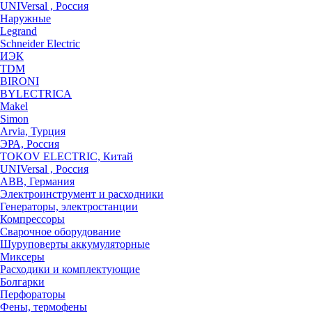
UNIVersal , Россия
Наружные
Legrand
Schneider Electric
ИЭК
TDM
BIRONI
BYLECTRICA
Makel
Simon
Arvia, Турция
ЭРА, Россия
TOKOV ELECTRIC, Китай
UNIVersal , Россия
ABB, Германия
Электроинструмент и расходники
Генераторы, электростанции
Компрессоры
Сварочное оборудование
Шуруповерты аккумуляторные
Миксеры
Расходики и комплектующие
Болгарки
Перфораторы
Фены, термофены