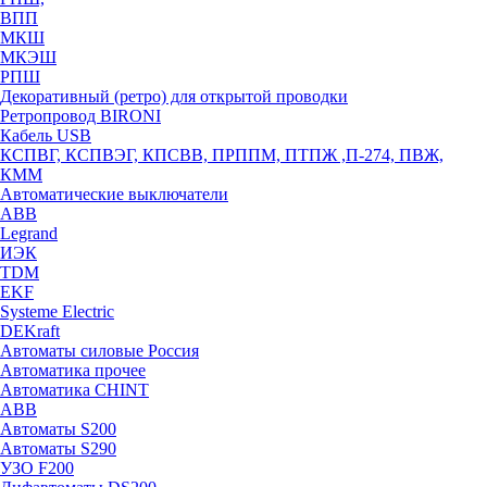
ВПП
МКШ
МКЭШ
РПШ
Декоративный (ретро) для открытой проводки
Ретропровод BIRONI
Кабель USB
КСПВГ, КСПВЭГ, КПСВВ, ПРППМ, ПТПЖ ,П-274, ПВЖ,
КММ
Автоматические выключатели
ABB
Legrand
ИЭК
TDM
EKF
Systeme Electric
DEKraft
Автоматы силовые Россия
Автоматика прочее
Автоматика CHINT
ABB
Автоматы S200
Автоматы S290
УЗО F200