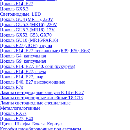
Цоколь E14, E27
Цоколь GX5.3
Светодиодные, LED
Цоколь GU4 (MR11), 220V
Цоколь GU5.3 (MR16), 220V
Цоколь GU5.3 (MR16), 12V
Цоколь GX53, G53, GX70
Цоколь GU10 (MR16/PAR16)
Цоколь Е27 (ЛОН), груша
Цоколь Е14, Е27, зеркальные (R39, R50, R63)
Цоколь G4, капсульная
Цоколь G9, капсульная
Цоколь Е14, Е27, Е40, corn (кукуруза)
Цоколь Е14, Е27, свеча
Цоколь Е14, Е27, шар
Цоколь Е40, Е27 высокомощные
Цоколь R7s
Лампы светодиодные капсула Е-14 и Е-27
Лампы светодиоидные линейные T8 G13
Лампы светодиодные специальные
Металлогалогенные
Цоколь RX7s
Цоколь Е27, E40
Щиты. Шкафы. Боксы. Корпуса
Коробки пломбировочные под автоматы