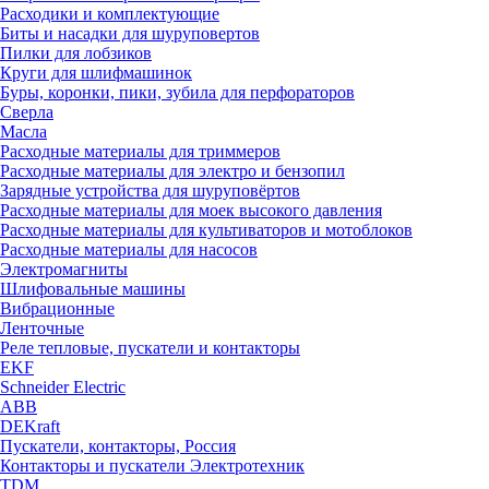
Расходики и комплектующие
Биты и насадки для шуруповертов
Пилки для лобзиков
Круги для шлифмашинок
Буры, коронки, пики, зубила для перфораторов
Сверла
Масла
Расходные материалы для триммеров
Расходные материалы для электро и бензопил
Зарядные устройства для шуруповёртов
Расходные материалы для моек высокого давления
Расходные материалы для культиваторов и мотоблоков
Расходные материалы для насосов
Электромагниты
Шлифовальные машины
Вибрационные
Ленточные
Реле тепловые, пускатели и контакторы
EKF
Schneider Electric
ABB
DEKraft
Пускатели, контакторы, Россия
Контакторы и пускатели Электротехник
TDM