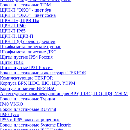
Боксы пластиковые TDM
ЩРН-П "ЭКО" - цвет бук
ЩРН-П "ЭКО" - цвет сосна
ЩРН-Пм, ЩРВ-Пм
ЩРН-П IP40
ЩРН-П IP65
ЩРН-П, ЩРВ-П
ЩРН-П (б) с белой дверцей
Шкафы металлические пустые
Шкафы металлические ДКС
Щиты пустые IP54 Россия
Щиты ИЭК
Щиты пустые IP31 Россия
Боксы пластиковые и аксессуары TEKFOR
Комплектующие TEKFOR
Корпуса ВРУ, ШЭС, ЩО, ЩЭ, УЭРМ
Корпуса и панели ВРУ ВАС
Аксессуары и комплектующие для ВРУ, ШЭС, ЩО, ЩЭ, УЭРМ
Боксы пластиковые Турция
IP40 VI-KO
Боксы пластиковые RUVinil
IP40 Тусо
IP55 и IP65 влагозащищенные
Боксы пластиковые Systeme Electric