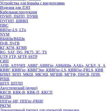
Устройства для борьбы с вредителями
Изделия для ЛЭП
Кабельная продукция
ПУНП, ПБПП, ПУВВ
ПУГНП, ШВВП
ПВС
ВВГнг-LS, LTx
NYM
ВБбШв/ВБШв
ПуВ, ПуГВ
КГ, КГН, КГВВ
RG, SAT, DG, РК75, 3С, TS
UTP, FTP, SFTP, SSTP
СИП
АПВ, АПУНП, АВВГ, АВВГнг, АВБбШв, ААБл, АСБЛ, А, А
КВВГ, КВВГнг, КВВГЭнг, КВВГнг-LS, КВВГнг-FRLS, КВВ
БПВЛ, ВПП, МКШ, МКЭШ, МГШВ, МГТФ, ПНСВ, ППВ,
РПШ,
ШТЛ, ШТЛП
Акустический (аудио)
ККСВ, КВК-В, КВК-П, ККСП
КСПВ
ППГнг-HF, ППГнг-FRHF
РКГМ
Декоративный (ретро) для открытой проводки