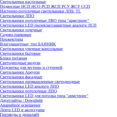
Светильники настольные
Подвесные НСП НСО РСП ЖСП РСУ ЖСУ ССП
Настенно-потолочные светильники ЛПБ, TL
Светильники ЛПО
Светильники потолочные ЛВО типа "армстронг"
Светильники LED пылевлагозащитные аналоги ЛСП
Светильники точечные
Садово-парковые
Прожекторы
Влагозащитные, тип БАННИК
Светильники уличные консольные
Светильники бытовые
Блоки питания
Светодиодные модули
Подсветка для лестниц и ступеней
Светильники Apeyron
Светильники фасадные
Светильники промышленные светодиодные
Светильники LED аналоги ЛПО
Светильники потолочные ЛПО
Светильники LED для потолка типа "армстронг"
Даунтлайты / Downlight
Аварийное освещение
Лента LED и аксессуары
Гирлянды и дюралайт