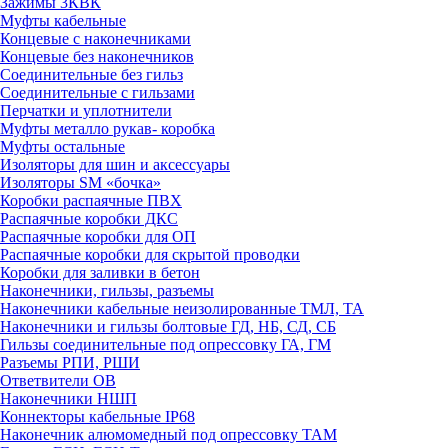
Зажимы 3КВК
Муфты кабельные
Концевые с наконечниками
Концевые без наконечников
Соединительные без гильз
Соединительные с гильзами
Перчатки и уплотнители
Муфты металло рукав- коробка
Муфты остальные
Изоляторы для шин и аксессуары
Изоляторы SM «бочка»
Коробки распаячные ПВХ
Распаячные коробки ДКС
Распаячные коробки для ОП
Распаячные коробки для скрытой проводки
Коробки для заливки в бетон
Наконечники, гильзы, разъемы
Наконечники кабельные неизолированные ТМЛ, ТА
Наконечники и гильзы болтовые ГД, НБ, СД, СБ
Гильзы соединительные под опрессовку ГА, ГМ
Разъемы РПИ, РШИ
Ответвители ОВ
Наконечники НШП
Коннекторы кабельные IP68
Наконечник алюмомедный под опрессовку ТАМ