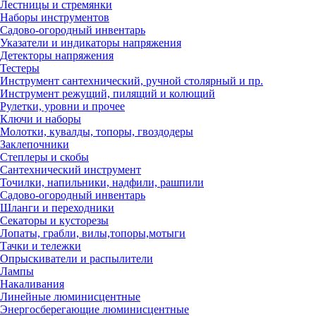
Лестницы и стремянки
Наборы инструментов
Садово-огородный инвентарь
Указатели и индикаторы напряжения
Детекторы напряжения
Тестеры
Инструмент сантехнический, ручной столярный и пр.
Инструмент режущий, пилящий и колющий
Рулетки, уровни и прочее
Ключи и наборы
Молотки, кувалды, топоры, гвоздодеры
Заклепочники
Степлеры и скобы
Сантехнический инструмент
Точилки, напильники, надфили, рашпили
Садово-огородный инвентарь
Шланги и переходники
Секаторы и кусторезы
Лопаты, грабли, вилы,топоры,мотыги
Тачки и тележки
Опрыскиватели и распылители
Лампы
Накаливания
Линейные люминисцентные
Энергосберегающие люминисцентные