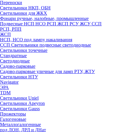
Переноски
Светильники НКП, ОБН
Светильники для ЖКХ
Фонари ручные, налобные, промышленные
Подвесные НСП НСО РСП ЖСП РСУ ЖСУ ССП
РСП, РПП
ЖСП
НСП, НСО под лампу накаливания
ССП Светильники подвесные светодиодные
Светильники точечные
Стандратные
Светодиодные
Садово-парковые
Садово-парковые уличные для ламп РТУ, ЖТУ
Светильники НТУ
Navigator
ЭРА
TDM
Светильники Uniel
Светильники Apeyron
Светильники Gauss
Прожекторы
Галогеновые
Металлогалогенные
под ЛОН, ДРЛ и ДНат