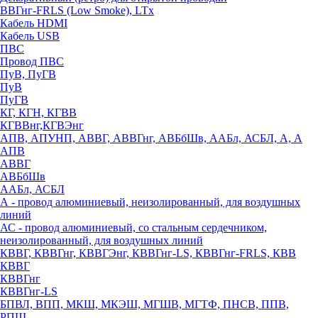
ВВГнг-FRLS (Low Smoke), LTx
Кабель HDMI
Кабель USB
ПВС
Провод ПВС
ПуВ, ПуГВ
ПуВ
ПуГВ
КГ, КГН, КГВВ
КГВВнг,КГВЭнг
АПВ, АПУНП, АВВГ, АВВГнг, АВБбШв, ААБл, АСБЛ, А, А
АПВ
АВВГ
АВБбШв
ААБл, АСБЛ
А - провод алюминиевый, неизолированный, для воздушных
линий
АС - провод алюминиевый, со стальным сердечником,
неизолированный, для воздушных линий
КВВГ, КВВГнг, КВВГЭнг, КВВГнг-LS, КВВГнг-FRLS, КВВ
КВВГ
КВВГнг
КВВГнг-LS
БПВЛ, ВПП, МКШ, МКЭШ, МГШВ, МГТФ, ПНСВ, ППВ,
РПШ,