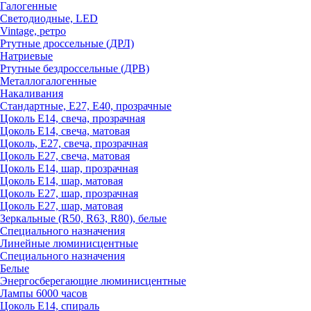
Галогенные
Светодиодные, LED
Vintage, ретро
Ртутные дроссельные (ДРЛ)
Натриевые
Ртутные бездроссельные (ДРВ)
Металлогалогенные
Накаливания
Стандартные, Е27, Е40, прозрачные
Цоколь Е14, свеча, прозрачная
Цоколь Е14, свеча, матовая
Цоколь, Е27, свеча, прозрачная
Цоколь Е27, свеча, матовая
Цоколь Е14, шар, прозрачная
Цоколь Е14, шар, матовая
Цоколь Е27, шар, прозрачная
Цоколь Е27, шар, матовая
Зеркальные (R50, R63, R80), белые
Специального назначения
Линейные люминисцентные
Специального назначения
Белые
Энергосберегающие люминисцентные
Лампы 6000 часов
Цоколь Е14, спираль