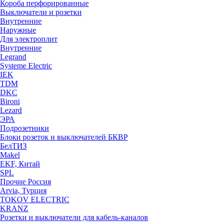
Короба перфорированные
Выключатели и розетки
Внутренние
Наружные
Для электроплит
Внутренние
Legrand
Systeme Electric
IEK
TDM
DKC
Bironi
Lezard
ЭРА
Подрозетники
Блоки розеток и выключателей БКВР
БелТИЗ
Makel
EKF, Китай
SPL
Прочие Россия
Arvia, Турция
TOKOV ELECTRIC
KRANZ
Розетки и выключатели для кабель-каналов