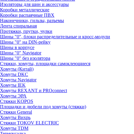
Изоляторы для шин и аксессуары
Коробки металлические
Коробки распаячные ПВХ
Наконечники, гильзы, разъемы
Лента спиральная
Протяжки, прутки, чулки
Шины "0", блоки распределительные и кросс-модули
Шины "0" на DIN-рейку
Шины в корпусе
Шины "0" Navigator
Шины "0" без изолятора
Стяжки, хомуты, площадки самоклеющиеся
Хомуты (Китай)
Хомуты DKC
Хомуты Navigator
Хомуты IEK
Хомуты REXANT и PROconnect
Хомуты ЭРА
Стяжки KOPOS
Площадки и дюбели под хомуты (стяжки)
Стяжки General
Хомуты Вихрь
Стяжки TOKOV ELECTRIC
Хомуты TDM
Термоусадка