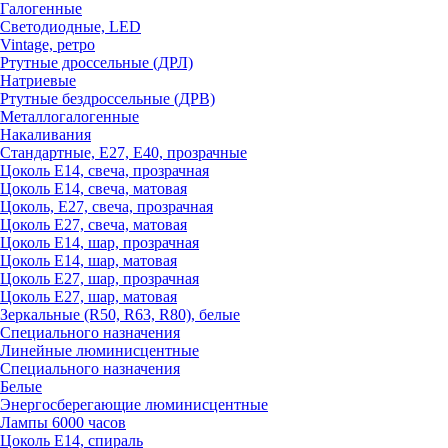
Галогенные
Светодиодные, LED
Vintage, ретро
Ртутные дроссельные (ДРЛ)
Натриевые
Ртутные бездроссельные (ДРВ)
Металлогалогенные
Накаливания
Стандартные, Е27, Е40, прозрачные
Цоколь Е14, свеча, прозрачная
Цоколь Е14, свеча, матовая
Цоколь, Е27, свеча, прозрачная
Цоколь Е27, свеча, матовая
Цоколь Е14, шар, прозрачная
Цоколь Е14, шар, матовая
Цоколь Е27, шар, прозрачная
Цоколь Е27, шар, матовая
Зеркальные (R50, R63, R80), белые
Специального назначения
Линейные люминисцентные
Специального назначения
Белые
Энергосберегающие люминисцентные
Лампы 6000 часов
Цоколь Е14, спираль