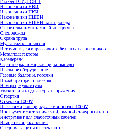
Гильзы ГСИ, ГСИ-Т
Наконечники НВИ
Наконечники НКИ
Наконечники НШВИ
Наконечники НШВИ на 2 провода
Строительно-монтажный инструмент
Спецодежда
Охрана труда
Мультиметры и клещи
Иструмент для опрессовки кабельных наконечников
Металлодетекторы
Кабелерезы
Стрипперы, ножи, клещи, кримперы
Паяльное оборудование
Газовые баллоны, горелки
Пломбираторы и пломбы
Наморы, мультитулы
Указатели и индикаторы напряжения
Отвертки
Отвертки 1000V
Пассатижи, клещи, кусачки и прочее 1000V
Инструмент сантехнический, ручной столярный и пр.
Инструмент для слаботочных кабелей
Измерители расстояния
Средства защиты от электротока