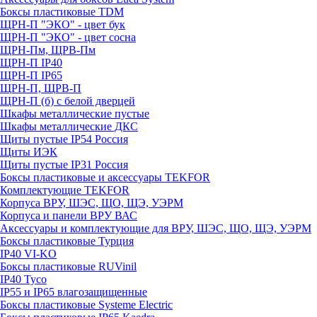
Боксы пластиковые TDM
ЩРН-П "ЭКО" - цвет бук
ЩРН-П "ЭКО" - цвет сосна
ЩРН-Пм, ЩРВ-Пм
ЩРН-П IP40
ЩРН-П IP65
ЩРН-П, ЩРВ-П
ЩРН-П (б) с белой дверцей
Шкафы металлические пустые
Шкафы металлические ДКС
Щиты пустые IP54 Россия
Щиты ИЭК
Щиты пустые IP31 Россия
Боксы пластиковые и аксессуары TEKFOR
Комплектующие TEKFOR
Корпуса ВРУ, ШЭС, ЩО, ЩЭ, УЭРМ
Корпуса и панели ВРУ ВАС
Аксессуары и комплектующие для ВРУ, ШЭС, ЩО, ЩЭ, УЭРМ
Боксы пластиковые Турция
IP40 VI-KO
Боксы пластиковые RUVinil
IP40 Тусо
IP55 и IP65 влагозащищенные
Боксы пластиковые Systeme Electric