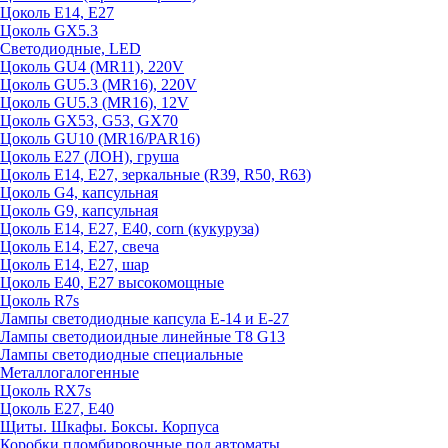
Цоколь E14, E27
Цоколь GX5.3
Светодиодные, LED
Цоколь GU4 (MR11), 220V
Цоколь GU5.3 (MR16), 220V
Цоколь GU5.3 (MR16), 12V
Цоколь GX53, G53, GX70
Цоколь GU10 (MR16/PAR16)
Цоколь Е27 (ЛОН), груша
Цоколь Е14, Е27, зеркальные (R39, R50, R63)
Цоколь G4, капсульная
Цоколь G9, капсульная
Цоколь Е14, Е27, Е40, corn (кукуруза)
Цоколь Е14, Е27, свеча
Цоколь Е14, Е27, шар
Цоколь Е40, Е27 высокомощные
Цоколь R7s
Лампы светодиодные капсула Е-14 и Е-27
Лампы светодиоидные линейные T8 G13
Лампы светодиодные специальные
Металлогалогенные
Цоколь RX7s
Цоколь Е27, E40
Щиты. Шкафы. Боксы. Корпуса
Коробки пломбировочные под автоматы