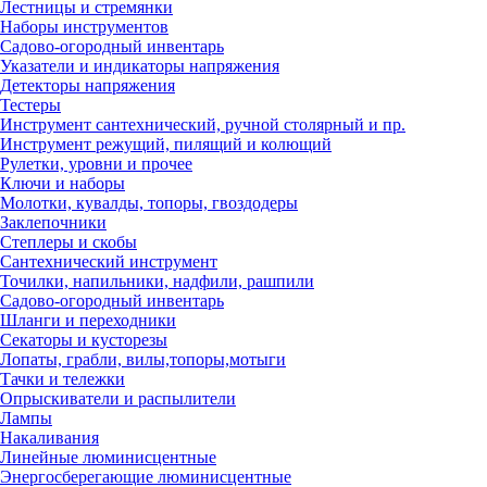
Лестницы и стремянки
Наборы инструментов
Садово-огородный инвентарь
Указатели и индикаторы напряжения
Детекторы напряжения
Тестеры
Инструмент сантехнический, ручной столярный и пр.
Инструмент режущий, пилящий и колющий
Рулетки, уровни и прочее
Ключи и наборы
Молотки, кувалды, топоры, гвоздодеры
Заклепочники
Степлеры и скобы
Сантехнический инструмент
Точилки, напильники, надфили, рашпили
Садово-огородный инвентарь
Шланги и переходники
Секаторы и кусторезы
Лопаты, грабли, вилы,топоры,мотыги
Тачки и тележки
Опрыскиватели и распылители
Лампы
Накаливания
Линейные люминисцентные
Энергосберегающие люминисцентные