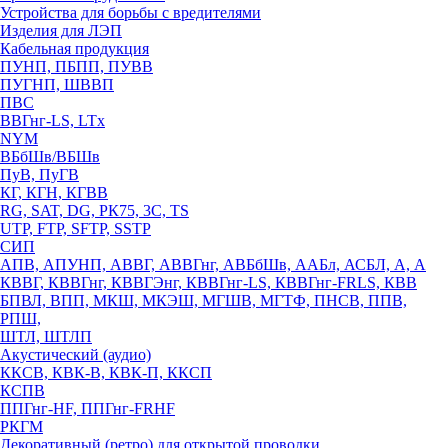
Устройства для борьбы с вредителями
Изделия для ЛЭП
Кабельная продукция
ПУНП, ПБПП, ПУВВ
ПУГНП, ШВВП
ПВС
ВВГнг-LS, LTx
NYM
ВБбШв/ВБШв
ПуВ, ПуГВ
КГ, КГН, КГВВ
RG, SAT, DG, РК75, 3С, TS
UTP, FTP, SFTP, SSTP
СИП
АПВ, АПУНП, АВВГ, АВВГнг, АВБбШв, ААБл, АСБЛ, А, А
КВВГ, КВВГнг, КВВГЭнг, КВВГнг-LS, КВВГнг-FRLS, КВВ
БПВЛ, ВПП, МКШ, МКЭШ, МГШВ, МГТФ, ПНСВ, ППВ,
РПШ,
ШТЛ, ШТЛП
Акустический (аудио)
ККСВ, КВК-В, КВК-П, ККСП
КСПВ
ППГнг-HF, ППГнг-FRHF
РКГМ
Декоративный (ретро) для открытой проводки