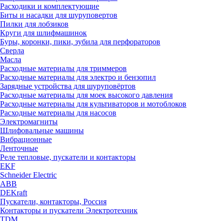
Расходики и комплектующие
Биты и насадки для шуруповертов
Пилки для лобзиков
Круги для шлифмашинок
Буры, коронки, пики, зубила для перфораторов
Сверла
Масла
Расходные материалы для триммеров
Расходные материалы для электро и бензопил
Зарядные устройства для шуруповёртов
Расходные материалы для моек высокого давления
Расходные материалы для культиваторов и мотоблоков
Расходные материалы для насосов
Электромагниты
Шлифовальные машины
Вибрационные
Ленточные
Реле тепловые, пускатели и контакторы
EKF
Schneider Electric
ABB
DEKraft
Пускатели, контакторы, Россия
Контакторы и пускатели Электротехник
TDM