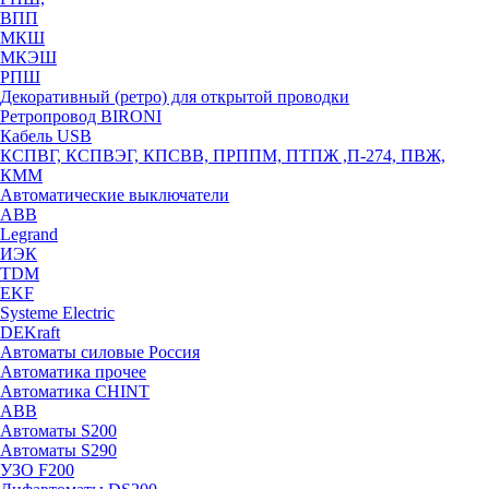
ВПП
МКШ
МКЭШ
РПШ
Декоративный (ретро) для открытой проводки
Ретропровод BIRONI
Кабель USB
КСПВГ, КСПВЭГ, КПСВВ, ПРППМ, ПТПЖ ,П-274, ПВЖ,
КММ
Автоматические выключатели
ABB
Legrand
ИЭК
TDM
EKF
Systeme Electric
DEKraft
Автоматы силовые Россия
Автоматика прочее
Автоматика CHINT
ABB
Автоматы S200
Автоматы S290
УЗО F200