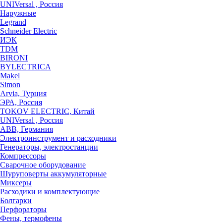
UNIVersal , Россия
Наружные
Legrand
Schneider Electric
ИЭК
TDM
BIRONI
BYLECTRICA
Makel
Simon
Arvia, Турция
ЭРА, Россия
TOKOV ELECTRIC, Китай
UNIVersal , Россия
ABB, Германия
Электроинструмент и расходники
Генераторы, электростанции
Компрессоры
Сварочное оборудование
Шуруповерты аккумуляторные
Миксеры
Расходики и комплектующие
Болгарки
Перфораторы
Фены, термофены