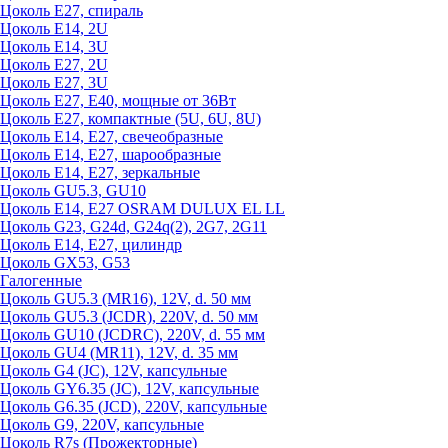
Цоколь Е27, спираль
Цоколь Е14, 2U
Цоколь Е14, 3U
Цоколь Е27, 2U
Цоколь Е27, 3U
Цоколь Е27, Е40, мощные от 36Вт
Цоколь Е27, компактные (5U, 6U, 8U)
Цоколь Е14, Е27, свечеобразные
Цоколь Е14, Е27, шарообразные
Цоколь Е14, Е27, зеркальные
Цоколь GU5.3, GU10
Цоколь Е14, Е27 OSRAM DULUX EL LL
Цоколь G23, G24d, G24q(2), 2G7, 2G11
Цоколь Е14, Е27, цилиндр
Цоколь GX53, G53
Галогенные
Цоколь GU5.3 (MR16), 12V, d. 50 мм
Цоколь GU5.3 (JCDR), 220V, d. 50 мм
Цоколь GU10 (JCDRC), 220V, d. 55 мм
Цоколь GU4 (MR11), 12V, d. 35 мм
Цоколь G4 (JC), 12V, капсульные
Цоколь GY6.35 (JC), 12V, капсульные
Цоколь G6.35 (JCD), 220V, капсульные
Цоколь G9, 220V, капсульные
Цоколь R7s (Прожекторные)