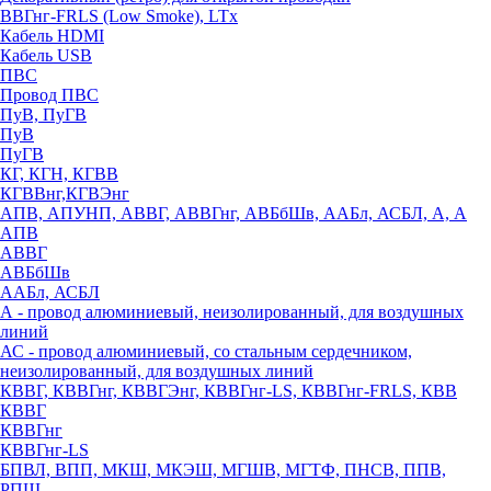
ВВГнг-FRLS (Low Smoke), LTx
Кабель HDMI
Кабель USB
ПВС
Провод ПВС
ПуВ, ПуГВ
ПуВ
ПуГВ
КГ, КГН, КГВВ
КГВВнг,КГВЭнг
АПВ, АПУНП, АВВГ, АВВГнг, АВБбШв, ААБл, АСБЛ, А, А
АПВ
АВВГ
АВБбШв
ААБл, АСБЛ
А - провод алюминиевый, неизолированный, для воздушных
линий
АС - провод алюминиевый, со стальным сердечником,
неизолированный, для воздушных линий
КВВГ, КВВГнг, КВВГЭнг, КВВГнг-LS, КВВГнг-FRLS, КВВ
КВВГ
КВВГнг
КВВГнг-LS
БПВЛ, ВПП, МКШ, МКЭШ, МГШВ, МГТФ, ПНСВ, ППВ,
РПШ,