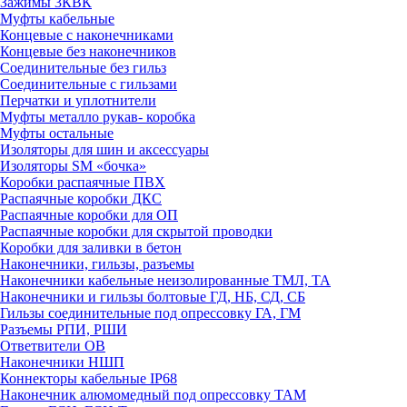
Зажимы 3КВК
Муфты кабельные
Концевые с наконечниками
Концевые без наконечников
Соединительные без гильз
Соединительные с гильзами
Перчатки и уплотнители
Муфты металло рукав- коробка
Муфты остальные
Изоляторы для шин и аксессуары
Изоляторы SM «бочка»
Коробки распаячные ПВХ
Распаячные коробки ДКС
Распаячные коробки для ОП
Распаячные коробки для скрытой проводки
Коробки для заливки в бетон
Наконечники, гильзы, разъемы
Наконечники кабельные неизолированные ТМЛ, ТА
Наконечники и гильзы болтовые ГД, НБ, СД, СБ
Гильзы соединительные под опрессовку ГА, ГМ
Разъемы РПИ, РШИ
Ответвители ОВ
Наконечники НШП
Коннекторы кабельные IP68
Наконечник алюмомедный под опрессовку ТАМ