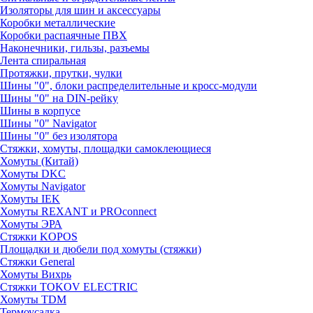
Изоляторы для шин и аксессуары
Коробки металлические
Коробки распаячные ПВХ
Наконечники, гильзы, разъемы
Лента спиральная
Протяжки, прутки, чулки
Шины "0", блоки распределительные и кросс-модули
Шины "0" на DIN-рейку
Шины в корпусе
Шины "0" Navigator
Шины "0" без изолятора
Стяжки, хомуты, площадки самоклеющиеся
Хомуты (Китай)
Хомуты DKC
Хомуты Navigator
Хомуты IEK
Хомуты REXANT и PROconnect
Хомуты ЭРА
Стяжки KOPOS
Площадки и дюбели под хомуты (стяжки)
Стяжки General
Хомуты Вихрь
Стяжки TOKOV ELECTRIC
Хомуты TDM
Термоусадка