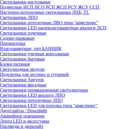
Светильники настольные
Подвесные НСП НСО РСП ЖСП РСУ ЖСУ ССП
Настенно-потолочные светильники ЛПБ, TL
Светильники ЛПО
Светильники потолочные ЛВО типа "армстронг"
Светильники LED пылевлагозащитные аналоги ЛСП
Светильники точечные
Садово-парковые
Прожекторы
Влагозащитные, тип БАННИК
Светильники уличные консольные
Светильники бытовые
Блоки питания
Светодиодные модули
Подсветка для лестниц и ступеней
Светильники Apeyron
Светильники фасадные
Светильники промышленные светодиодные
Светильники LED аналоги ЛПО
Светильники потолочные ЛПО
Светильники LED для потолка типа "армстронг"
Даунтлайты / Downlight
Аварийное освещение
Лента LED и аксессуары
Гирлянды и дюралайт