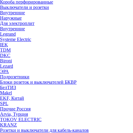
Короба перфорированные
Выключатели и розетки
Внутренние
Наружные
Для электроплит
Внутренние
Legrand
Systeme Electric
IEK
TDM
DKC
Bironi
Lezard
ЭРА
Подрозетники
Блоки розеток и выключателей БКВР
БелТИЗ
Makel
EKF, Китай
SPL
Прочие Россия
Arvia, Турция
TOKOV ELECTRIC
KRANZ
Розетки и выключатели для кабель-каналов