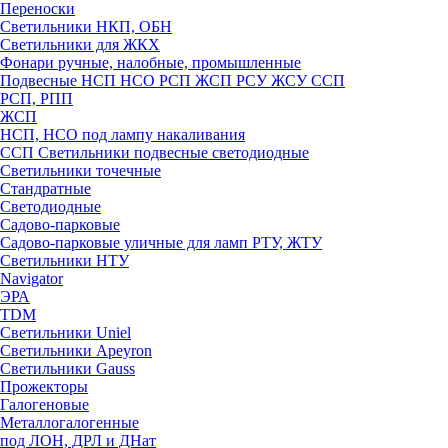
Переноски
Светильники НКП, ОБН
Светильники для ЖКХ
Фонари ручные, налобные, промышленные
Подвесные НСП НСО РСП ЖСП РСУ ЖСУ ССП
РСП, РПП
ЖСП
НСП, НСО под лампу накаливания
ССП Светильники подвесные светодиодные
Светильники точечные
Стандратные
Светодиодные
Садово-парковые
Садово-парковые уличные для ламп РТУ, ЖТУ
Светильники НТУ
Navigator
ЭРА
TDM
Светильники Uniel
Светильники Apeyron
Светильники Gauss
Прожекторы
Галогеновые
Металлогалогенные
под ЛОН, ДРЛ и ДНат