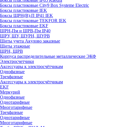
Боксы пластиковые IP65 Kaedra
Боксы пластиковые City9 Box Systeme Electric
Боксы пластиковые IEK
Боксы ЩРН(В)-П IP41 IEK
Боксы пластиковые TEKFOR IEK
Боксы пластиковые EKF
ЩРН-Пм и ЩРВ-Пм IP40
ЩРУ, ЩУ, ЩУРН, ЩУРВ
Щиты учета Акулово заказные
Щиты этажные
ЩРН, ЩРВ
Корпуса распределительные металлические ЭКФ
Электросчетчики
Аксессуары к электросчётчикам
Однофазные
Трехфазные
Аксессуары к электросчётчикам
EKF
Меркурий
Однофазные
Однотарифные
Многотарифные
Трехфазные
Однотарифные
Многотарифные