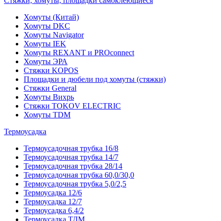
Стяжки, хомуты, площадки самоклеющиеся
Хомуты (Китай)
Хомуты DKC
Хомуты Navigator
Хомуты IEK
Хомуты REXANT и PROconnect
Хомуты ЭРА
Стяжки KOPOS
Площадки и дюбели под хомуты (стяжки)
Стяжки General
Хомуты Вихрь
Стяжки TOKOV ELECTRIC
Хомуты TDM
Термоусадка
Термоусадочная трубка 16/8
Термоусадочная трубка 14/7
Термоусадочная трубка 28/14
Термоусадочная трубка 60,0/30,0
Термоусадочная трубка 5,0/2,5
Термоусадка 12/6
Термоусадка 12/7
Термоусадка 6,4/2
Термоусадка ТДМ