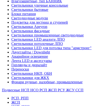
Влагозащитные, тип БАННИК
Светильники уличные консольные
Светильники бытовые
Блоки питания
Светодиодные модули
Подсветка для лестниц и ступеней
Светильники Apeyron
Светильники фасадные
Светильники промышленные светодиодные
Светильники LED аналоги ЛПО
Светильники потолочные ЛПО
Светильники LED для потолка типа "армстронг"
Даунтлайты / Downlight
Аварийное освещение
Лента LED и аксессуары
Гирлянды и дюралайт
Переноски
Светильники НКП, ОБН
Светильники для ЖКХ
Фонари ручные, налобные, промышленные
Подвесные НСП НСО РСП ЖСП РСУ ЖСУ ССП
РСП, РПП
ЖСП