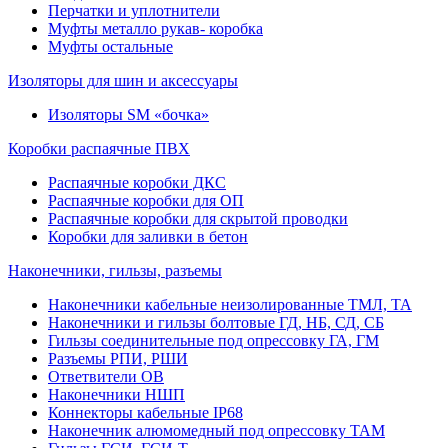
Перчатки и уплотнители
Муфты металло рукав- коробка
Муфты остальные
Изоляторы для шин и аксессуары
Изоляторы SM «бочка»
Коробки распаячные ПВХ
Распаячные коробки ДКС
Распаячные коробки для ОП
Распаячные коробки для скрытой проводки
Коробки для заливки в бетон
Наконечники, гильзы, разъемы
Наконечники кабельные неизолированные ТМЛ, ТА
Наконечники и гильзы болтовые ГД, НБ, СД, СБ
Гильзы соединительные под опрессовку ГА, ГМ
Разъемы РПИ, РШИ
Ответвители ОВ
Наконечники НШП
Коннекторы кабельные IP68
Наконечник алюмомедный под опрессовку ТАМ