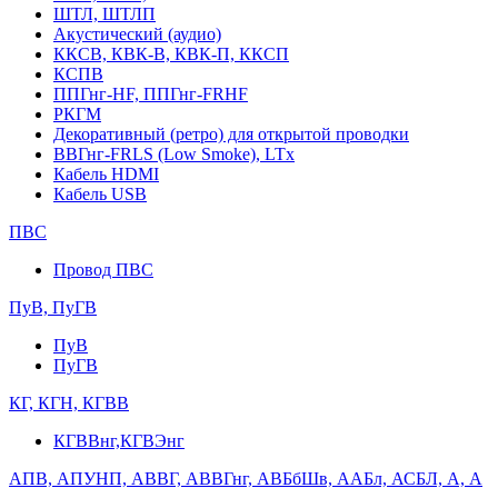
ШТЛ, ШТЛП
Акустический (аудио)
ККСВ, КВК-В, КВК-П, ККСП
КСПВ
ППГнг-HF, ППГнг-FRHF
РКГМ
Декоративный (ретро) для открытой проводки
ВВГнг-FRLS (Low Smoke), LTx
Кабель HDMI
Кабель USB
ПВС
Провод ПВС
ПуВ, ПуГВ
ПуВ
ПуГВ
КГ, КГН, КГВВ
КГВВнг,КГВЭнг
АПВ, АПУНП, АВВГ, АВВГнг, АВБбШв, ААБл, АСБЛ, А, А