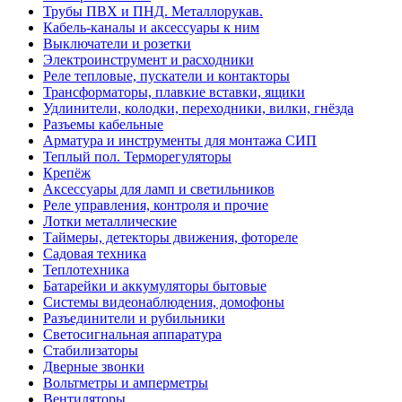
Трубы ПВХ и ПНД. Металлорукав.
Кабель-каналы и аксессуары к ним
Выключатели и розетки
Электроинструмент и расходники
Реле тепловые, пускатели и контакторы
Трансформаторы, плавкие вставки, ящики
Удлинители, колодки, переходники, вилки, гнёзда
Разъемы кабельные
Арматура и инструменты для монтажа СИП
Теплый пол. Терморегуляторы
Крепёж
Аксессуары для ламп и светильников
Реле управления, контроля и прочие
Лотки металлические
Таймеры, детекторы движения, фотореле
Садовая техника
Теплотехника
Батарейки и аккумуляторы бытовые
Системы видеонаблюдения, домофоны
Разъединители и рубильники
Светосигнальная аппаратура
Стабилизаторы
Дверные звонки
Вольтметры и амперметры
Вентиляторы