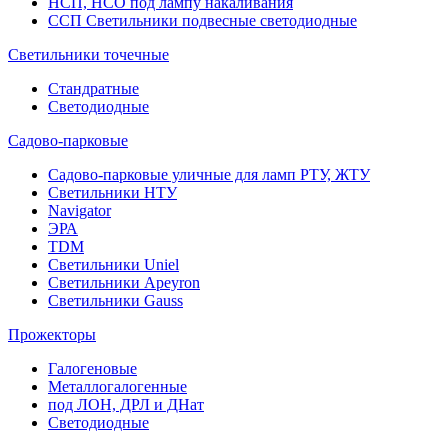
НСП, НСО под лампу накаливания
ССП Светильники подвесные светодиодные
Светильники точечные
Стандратные
Светодиодные
Садово-парковые
Садово-парковые уличные для ламп РТУ, ЖТУ
Светильники НТУ
Navigator
ЭРА
TDM
Светильники Uniel
Светильники Apeyron
Светильники Gauss
Прожекторы
Галогеновые
Металлогалогенные
под ЛОН, ДРЛ и ДНат
Светодиодные