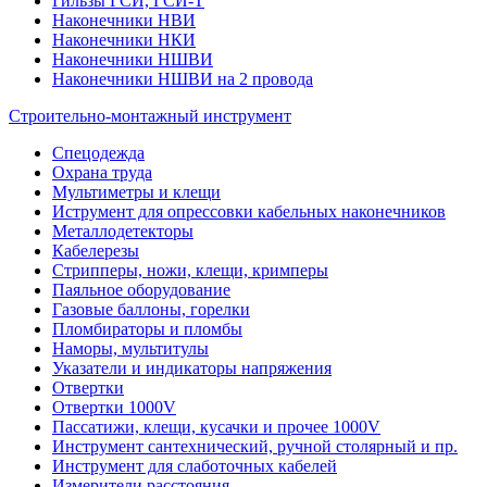
Гильзы ГСИ, ГСИ-Т
Наконечники НВИ
Наконечники НКИ
Наконечники НШВИ
Наконечники НШВИ на 2 провода
Строительно-монтажный инструмент
Спецодежда
Охрана труда
Мультиметры и клещи
Иструмент для опрессовки кабельных наконечников
Металлодетекторы
Кабелерезы
Стрипперы, ножи, клещи, кримперы
Паяльное оборудование
Газовые баллоны, горелки
Пломбираторы и пломбы
Наморы, мультитулы
Указатели и индикаторы напряжения
Отвертки
Отвертки 1000V
Пассатижи, клещи, кусачки и прочее 1000V
Инструмент сантехнический, ручной столярный и пр.
Инструмент для слаботочных кабелей
Измерители расстояния