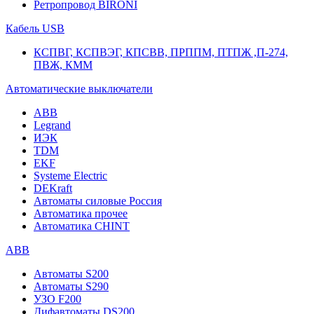
Ретропровод BIRONI
Кабель USB
КСПВГ, КСПВЭГ, КПСВВ, ПРППМ, ПТПЖ ,П-274,
ПВЖ, КММ
Автоматические выключатели
ABB
Legrand
ИЭК
TDM
EKF
Systeme Electric
DEKraft
Автоматы силовые Россия
Автоматика прочее
Автоматика CHINT
ABB
Автоматы S200
Автоматы S290
УЗО F200
Дифавтоматы DS200