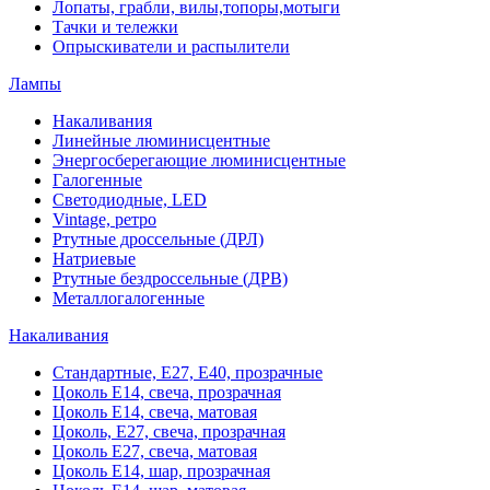
Лопаты, грабли, вилы,топоры,мотыги
Тачки и тележки
Опрыскиватели и распылители
Лампы
Накаливания
Линейные люминисцентные
Энергосберегающие люминисцентные
Галогенные
Светодиодные, LED
Vintage, ретро
Ртутные дроссельные (ДРЛ)
Натриевые
Ртутные бездроссельные (ДРВ)
Металлогалогенные
Накаливания
Стандартные, Е27, Е40, прозрачные
Цоколь Е14, свеча, прозрачная
Цоколь Е14, свеча, матовая
Цоколь, Е27, свеча, прозрачная
Цоколь Е27, свеча, матовая
Цоколь Е14, шар, прозрачная