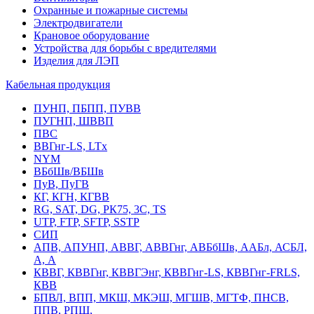
Охранные и пожарные системы
Электродвигатели
Крановое оборудование
Устройства для борьбы с вредителями
Изделия для ЛЭП
Кабельная продукция
ПУНП, ПБПП, ПУВВ
ПУГНП, ШВВП
ПВС
ВВГнг-LS, LTx
NYM
ВБбШв/ВБШв
ПуВ, ПуГВ
КГ, КГН, КГВВ
RG, SAT, DG, РК75, 3С, TS
UTP, FTP, SFTP, SSTP
СИП
АПВ, АПУНП, АВВГ, АВВГнг, АВБбШв, ААБл, АСБЛ,
А, А
КВВГ, КВВГнг, КВВГЭнг, КВВГнг-LS, КВВГнг-FRLS,
КВВ
БПВЛ, ВПП, МКШ, МКЭШ, МГШВ, МГТФ, ПНСВ,
ППВ, РПШ,