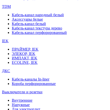
TDM
Кабель-канал народный белый
Аксессуары белые
Кабель-канал белый
Кабель-канал текстура дерево
Кабель-канал перфорированный
IEK
ПРАЙМЕР, IEK
ЭЛЕКОР, IEK
ИМПАКТ, IEK
ECOLINE, IEK
ДКС
Кабель-каналы In-liner
Короба перфорированные
Выключатели и розетки
Внутренние
Наружные
Для электроплит