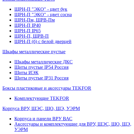
ЩРН-П "ЭКО" - цвет бук
ЩРН-П "ЭКО" - цвет сосна
ЩРН-Пм, ЩРВ-Пм
ЩРН-П IP40
ЩРН-П IP65
ЩРН-П, ЩРВ-П
ЩРН-П (б) с белой дверцей
Шкафы металлические пустые
Шкафы металлические ДКС
Щиты пустые IP54 Россия
Щиты ИЭК
Щиты пустые IP31 Россия
Боксы пластиковые и аксессуары TEKFOR
Комплектующие TEKFOR
Корпуса ВРУ, ШЭС, ЩО, ЩЭ, УЭРМ
Корпуса и панели ВРУ ВАС
Аксессуары и комплектующие для ВРУ, ШЭС, ЩО, ЩЭ,
УЭРМ