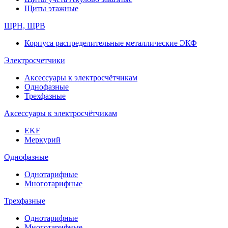
Щиты этажные
ЩРН, ЩРВ
Корпуса распределительные металлические ЭКФ
Электросчетчики
Аксессуары к электросчётчикам
Однофазные
Трехфазные
Аксессуары к электросчётчикам
EKF
Меркурий
Однофазные
Однотарифные
Многотарифные
Трехфазные
Однотарифные
Многотарифные