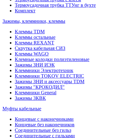
Термоусадочная трубка ТТУнг в бухте
Комплект
Зажимы, клеммники, клеммы
Клеммы TDM
Клеммы остальные
Клеммы REXANT
Скрутка кабельная СИЗ
Клеммы WAGO
Клемные колодки полиэтиленовые
Зажимы ЗНИ ИЭК
Клеммники Электротехник
Клеммники TOKOV ELECTRIC
Зажимы ЗНИ и аксессуары TDM
Зажимы "КРОКОДИЛ"
Клеммники General
Зажимы 3КВК
Муфты кабельные
Концевые с наконечниками
Концевые без наконечников
Соединительные без гильз
Соединительные с гильзами