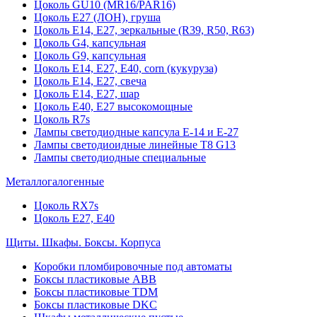
Цоколь GU10 (MR16/PAR16)
Цоколь Е27 (ЛОН), груша
Цоколь Е14, Е27, зеркальные (R39, R50, R63)
Цоколь G4, капсульная
Цоколь G9, капсульная
Цоколь Е14, Е27, Е40, corn (кукуруза)
Цоколь Е14, Е27, свеча
Цоколь Е14, Е27, шар
Цоколь Е40, Е27 высокомощные
Цоколь R7s
Лампы светодиодные капсула Е-14 и Е-27
Лампы светодиоидные линейные T8 G13
Лампы светодиодные специальные
Металлогалогенные
Цоколь RX7s
Цоколь Е27, E40
Щиты. Шкафы. Боксы. Корпуса
Коробки пломбировочные под автоматы
Боксы пластиковые ABB
Боксы пластиковые TDM
Боксы пластиковые DKC