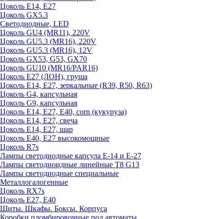
Цоколь E14, E27
Цоколь GX5.3
Светодиодные, LED
Цоколь GU4 (MR11), 220V
Цоколь GU5.3 (MR16), 220V
Цоколь GU5.3 (MR16), 12V
Цоколь GX53, G53, GX70
Цоколь GU10 (MR16/PAR16)
Цоколь Е27 (ЛОН), груша
Цоколь Е14, Е27, зеркальные (R39, R50, R63)
Цоколь G4, капсульная
Цоколь G9, капсульная
Цоколь Е14, Е27, Е40, corn (кукуруза)
Цоколь Е14, Е27, свеча
Цоколь Е14, Е27, шар
Цоколь Е40, Е27 высокомощные
Цоколь R7s
Лампы светодиодные капсула Е-14 и Е-27
Лампы светодиоидные линейные T8 G13
Лампы светодиодные специальные
Металлогалогенные
Цоколь RX7s
Цоколь Е27, E40
Щиты. Шкафы. Боксы. Корпуса
Коробки пломбировочные под автоматы