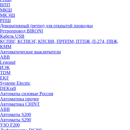
ВПП
МКШ
МКЭШ
РПШ
Декоративный (ретро) для открытой проводки
Ретропровод BIRONI
Кабель USB
КСПВГ, КСПВЭГ, КПСВВ, ПРППМ, ПТПЖ ,П-274, ПВЖ,
КММ
Автоматические выключатели
ABB
Legrand
ИЭК
TDM
EKF
Systeme Electric
DEKraft
Автоматы силовые Россия
Автоматика прочее
Автоматика CHINT
ABB
Автоматы S200
Автоматы S290
УЗО F200