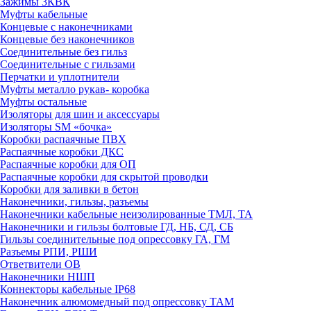
Зажимы 3КВК
Муфты кабельные
Концевые с наконечниками
Концевые без наконечников
Соединительные без гильз
Соединительные с гильзами
Перчатки и уплотнители
Муфты металло рукав- коробка
Муфты остальные
Изоляторы для шин и аксессуары
Изоляторы SM «бочка»
Коробки распаячные ПВХ
Распаячные коробки ДКС
Распаячные коробки для ОП
Распаячные коробки для скрытой проводки
Коробки для заливки в бетон
Наконечники, гильзы, разъемы
Наконечники кабельные неизолированные ТМЛ, ТА
Наконечники и гильзы болтовые ГД, НБ, СД, СБ
Гильзы соединительные под опрессовку ГА, ГМ
Разъемы РПИ, РШИ
Ответвители ОВ
Наконечники НШП
Коннекторы кабельные IP68
Наконечник алюмомедный под опрессовку ТАМ