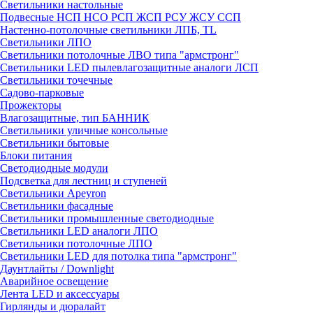
Светильники настольные
Подвесные НСП НСО РСП ЖСП РСУ ЖСУ ССП
Настенно-потолочные светильники ЛПБ, TL
Светильники ЛПО
Светильники потолочные ЛВО типа "армстронг"
Светильники LED пылевлагозащитные аналоги ЛСП
Светильники точечные
Садово-парковые
Прожекторы
Влагозащитные, тип БАННИК
Светильники уличные консольные
Светильники бытовые
Блоки питания
Светодиодные модули
Подсветка для лестниц и ступеней
Светильники Apeyron
Светильники фасадные
Светильники промышленные светодиодные
Светильники LED аналоги ЛПО
Светильники потолочные ЛПО
Светильники LED для потолка типа "армстронг"
Даунтлайты / Downlight
Аварийное освещение
Лента LED и аксессуары
Гирлянды и дюралайт