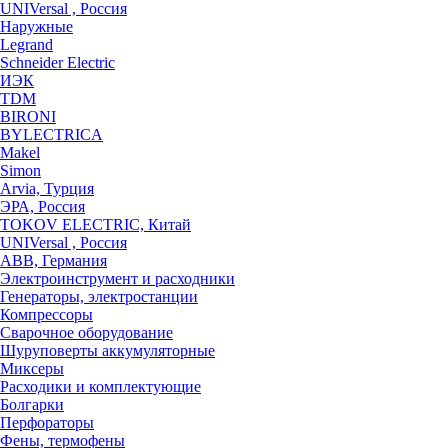
UNIVersal , Россия
Наружные
Legrand
Schneider Electric
ИЭК
TDM
BIRONI
BYLECTRICA
Makel
Simon
Arvia, Турция
ЭРА, Россия
TOKOV ELECTRIC, Китай
UNIVersal , Россия
ABB, Германия
Электроинструмент и расходники
Генераторы, электростанции
Компрессоры
Сварочное оборудование
Шуруповерты аккумуляторные
Миксеры
Расходики и комплектующие
Болгарки
Перфораторы
Фены, термофены