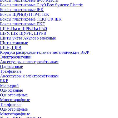
Боксы пластиковые IP65 Kaedra
Боксы пластиковые City9 Box Systeme Electric
Боксы пластиковые IEK
Боксы ЩРН(В)-П IP41 IEK
Боксы пластиковые TEKFOR IEK
Боксы пластиковые EKF
ЩРН-Пм и ЩРВ-Пм IP40
ЩРУ, ЩУ, ЩУРН, ЩУРВ
Щиты учета Акулово заказные
Щиты этажные
ЩРН, ЩРВ
Корпуса распределительные металлические ЭКФ
Электросчетчики
Аксессуары к электросчётчикам
Однофазные
Трехфазные
Аксессуары к электросчётчикам
EKF
Меркурий
Однофазные
Однотарифные
Многотарифные
Трехфазные
Однотарифные
Многотарифные