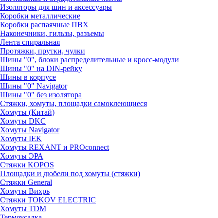
Изоляторы для шин и аксессуары
Коробки металлические
Коробки распаячные ПВХ
Наконечники, гильзы, разъемы
Лента спиральная
Протяжки, прутки, чулки
Шины "0", блоки распределительные и кросс-модули
Шины "0" на DIN-рейку
Шины в корпусе
Шины "0" Navigator
Шины "0" без изолятора
Стяжки, хомуты, площадки самоклеющиеся
Хомуты (Китай)
Хомуты DKC
Хомуты Navigator
Хомуты IEK
Хомуты REXANT и PROconnect
Хомуты ЭРА
Стяжки KOPOS
Площадки и дюбели под хомуты (стяжки)
Стяжки General
Хомуты Вихрь
Стяжки TOKOV ELECTRIC
Хомуты TDM
Термоусадка