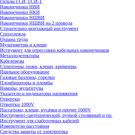
Гильзы ГСИ, ГСИ-Т
Наконечники НВИ
Наконечники НКИ
Наконечники НШВИ
Наконечники НШВИ на 2 провода
Строительно-монтажный инструмент
Спецодежда
Охрана труда
Мультиметры и клещи
Иструмент для опрессовки кабельных наконечников
Металлодетекторы
Кабелерезы
Стрипперы, ножи, клещи, кримперы
Паяльное оборудование
Газовые баллоны, горелки
Пломбираторы и пломбы
Наморы, мультитулы
Указатели и индикаторы напряжения
Отвертки
Отвертки 1000V
Пассатижи, клещи, кусачки и прочее 1000V
Инструмент сантехнический, ручной столярный и пр.
Инструмент для слаботочных кабелей
Измерители расстояния
Средства защиты от электротока