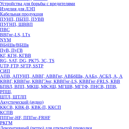
Устройства для борьбы с вредителями
Изделия для ЛЭП
Кабельная продукция
ПУНП, ПБПП, ПУВВ
ПУГНП, ШВВП
ПВС
ВВГнг-LS, LTx
NYM
ВБбШв/ВБШв
ПуВ, ПуГВ
КГ, КГН, КГВВ
RG, SAT, DG, РК75, 3С, TS
UTP, FTP, SFTP, SSTP
СИП
АПВ, АПУНП, АВВГ, АВВГнг, АВБбШв, ААБл, АСБЛ, А, А
КВВГ, КВВГнг, КВВГЭнг, КВВГнг-LS, КВВГнг-FRLS, КВВ
БПВЛ, ВПП, МКШ, МКЭШ, МГШВ, МГТФ, ПНСВ, ППВ,
РПШ,
ШТЛ, ШТЛП
Акустический (аудио)
ККСВ, КВК-В, КВК-П, ККСП
КСПВ
ППГнг-HF, ППГнг-FRHF
РКГМ
Декоративный (ретро) для открытой проводки