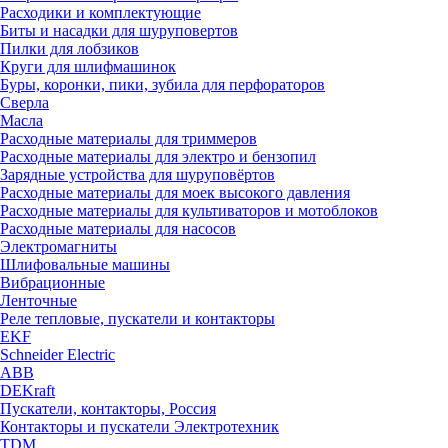
Расходики и комплектующие
Биты и насадки для шуруповертов
Пилки для лобзиков
Круги для шлифмашинок
Буры, коронки, пики, зубила для перфораторов
Сверла
Масла
Расходные материалы для триммеров
Расходные материалы для электро и бензопил
Зарядные устройства для шуруповёртов
Расходные материалы для моек высокого давления
Расходные материалы для культиваторов и мотоблоков
Расходные материалы для насосов
Электромагниты
Шлифовальные машины
Вибрационные
Ленточные
Реле тепловые, пускатели и контакторы
EKF
Schneider Electric
ABB
DEKraft
Пускатели, контакторы, Россия
Контакторы и пускатели Электротехник
TDM