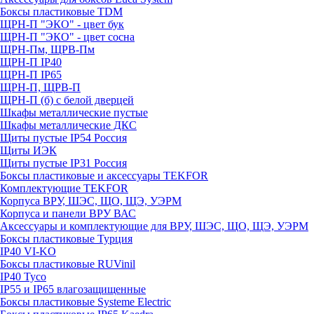
Боксы пластиковые TDM
ЩРН-П "ЭКО" - цвет бук
ЩРН-П "ЭКО" - цвет сосна
ЩРН-Пм, ЩРВ-Пм
ЩРН-П IP40
ЩРН-П IP65
ЩРН-П, ЩРВ-П
ЩРН-П (б) с белой дверцей
Шкафы металлические пустые
Шкафы металлические ДКС
Щиты пустые IP54 Россия
Щиты ИЭК
Щиты пустые IP31 Россия
Боксы пластиковые и аксессуары TEKFOR
Комплектующие TEKFOR
Корпуса ВРУ, ШЭС, ЩО, ЩЭ, УЭРМ
Корпуса и панели ВРУ ВАС
Аксессуары и комплектующие для ВРУ, ШЭС, ЩО, ЩЭ, УЭРМ
Боксы пластиковые Турция
IP40 VI-KO
Боксы пластиковые RUVinil
IP40 Тусо
IP55 и IP65 влагозащищенные
Боксы пластиковые Systeme Electric