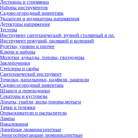
Лестницы и стремянки
Наборы инструментов
Садово-огородный инвентарь
Указатели и индикаторы напряжения
Детекторы напряжения
Тестеры
Инструмент сантехнический, ручной столярный и пр.
Инструмент режущий, пилящий и колющий
Рулетки, уровни и прочее
Ключи и наборы
Молотки, кувалды, топоры, гвоздодеры
Заклепочники
Степлеры и скобы
Сантехнический инструмент
Точилки, напильники, надфили, рашпили
Садово-огородный инвентарь
Шланги и переходники
Секаторы и кусторезы
Лопаты, грабли, вилы,топоры,мотыги
Тачки и тележки
Опрыскиватели и распылители
Лампы
Накаливания
Линейные люминисцентные
Энергосберегающие люминисцентные