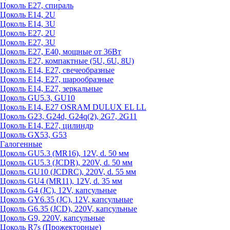
Цоколь Е27, спираль
Цоколь Е14, 2U
Цоколь Е14, 3U
Цоколь Е27, 2U
Цоколь Е27, 3U
Цоколь Е27, Е40, мощные от 36Вт
Цоколь Е27, компактные (5U, 6U, 8U)
Цоколь Е14, Е27, свечеобразные
Цоколь Е14, Е27, шарообразные
Цоколь Е14, Е27, зеркальные
Цоколь GU5.3, GU10
Цоколь Е14, Е27 OSRAM DULUX EL LL
Цоколь G23, G24d, G24q(2), 2G7, 2G11
Цоколь Е14, Е27, цилиндр
Цоколь GX53, G53
Галогенные
Цоколь GU5.3 (MR16), 12V, d. 50 мм
Цоколь GU5.3 (JCDR), 220V, d. 50 мм
Цоколь GU10 (JCDRC), 220V, d. 55 мм
Цоколь GU4 (MR11), 12V, d. 35 мм
Цоколь G4 (JC), 12V, капсульные
Цоколь GY6.35 (JC), 12V, капсульные
Цоколь G6.35 (JCD), 220V, капсульные
Цоколь G9, 220V, капсульные
Цоколь R7s (Прожекторные)