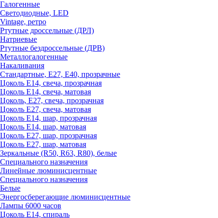
Галогенные
Светодиодные, LED
Vintage, ретро
Ртутные дроссельные (ДРЛ)
Натриевые
Ртутные бездроссельные (ДРВ)
Металлогалогенные
Накаливания
Стандартные, Е27, Е40, прозрачные
Цоколь Е14, свеча, прозрачная
Цоколь Е14, свеча, матовая
Цоколь, Е27, свеча, прозрачная
Цоколь Е27, свеча, матовая
Цоколь Е14, шар, прозрачная
Цоколь Е14, шар, матовая
Цоколь Е27, шар, прозрачная
Цоколь Е27, шар, матовая
Зеркальные (R50, R63, R80), белые
Специального назначения
Линейные люминисцентные
Специального назначения
Белые
Энергосберегающие люминисцентные
Лампы 6000 часов
Цоколь Е14, спираль