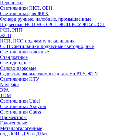
Переноски
Светильники НКП, ОБН
Светильники для ЖКХ
Фонари ручные, налобные, промышленные
Подвесные НСП НСО РСП ЖСП РСУ ЖСУ ССП
РСП, РПП
ЖСП
НСП, НСО под лампу накаливания
ССП Светильники подвесные светодиодные
Светильники точечные
Стандратные
Светодиодные
Садово-парковые
Садово-парковые уличные для ламп РТУ, ЖТУ
Светильники НТУ
Navigator
ЭРА
TDM
Светильники Uniel
Светильники Apeyron
Светильники Gauss
Прожекторы
Галогеновые
Металлогалогенные
под ЛОН, ДРЛ и ДНат