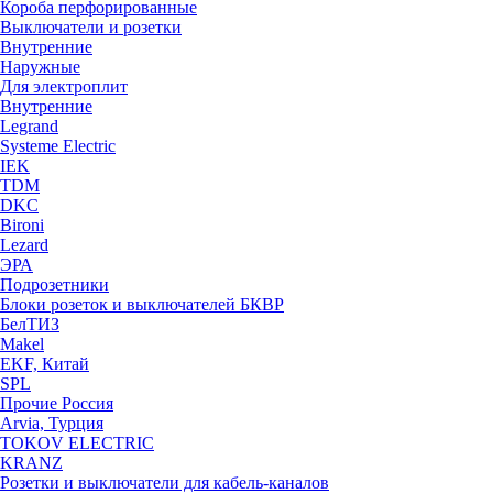
Короба перфорированные
Выключатели и розетки
Внутренние
Наружные
Для электроплит
Внутренние
Legrand
Systeme Electric
IEK
TDM
DKC
Bironi
Lezard
ЭРА
Подрозетники
Блоки розеток и выключателей БКВР
БелТИЗ
Makel
EKF, Китай
SPL
Прочие Россия
Arvia, Турция
TOKOV ELECTRIC
KRANZ
Розетки и выключатели для кабель-каналов