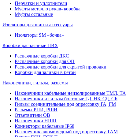
Перчатки и уплотнители
Муфты металло рукав- коробка
Муфты остальные
Изоляторы для шин и аксессуары
Изоляторы SM «бочка»
Коробки распаячные ПВХ
Распаячные коробки ДКС
Распаячные коробки для ОП
Распаячные коробки для скрытой проводки
Коробки для заливки в бетон
Наконечники, гильзы, разъемы
Наконечники кабельные неизолированные ТМЛ, ТА
Наконечники и гильзы болтовые ГД, НБ, СД, СБ
Гильзы соединительные под опрессовку ГА, ГМ
Разъемы РПИ, РШИ
Ответвители ОВ
Наконечники НШП
Коннекторы кабельные IP68
Наконечник алюмомедный под опрессовку ТАМ