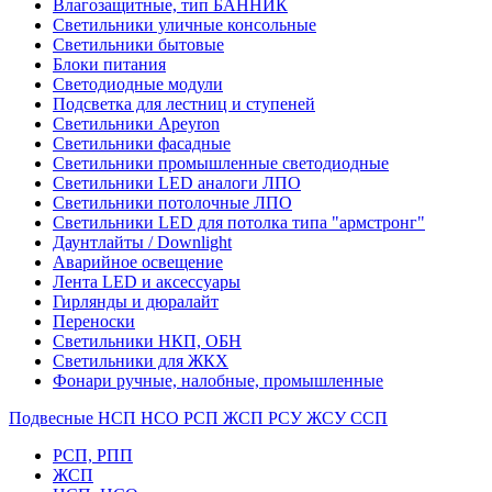
Влагозащитные, тип БАННИК
Светильники уличные консольные
Светильники бытовые
Блоки питания
Светодиодные модули
Подсветка для лестниц и ступеней
Светильники Apeyron
Светильники фасадные
Светильники промышленные светодиодные
Светильники LED аналоги ЛПО
Светильники потолочные ЛПО
Светильники LED для потолка типа "армстронг"
Даунтлайты / Downlight
Аварийное освещение
Лента LED и аксессуары
Гирлянды и дюралайт
Переноски
Светильники НКП, ОБН
Светильники для ЖКХ
Фонари ручные, налобные, промышленные
Подвесные НСП НСО РСП ЖСП РСУ ЖСУ ССП
РСП, РПП
ЖСП