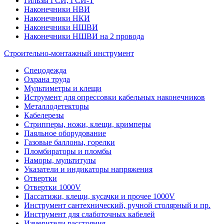
Гильзы ГСИ, ГСИ-Т
Наконечники НВИ
Наконечники НКИ
Наконечники НШВИ
Наконечники НШВИ на 2 провода
Строительно-монтажный инструмент
Спецодежда
Охрана труда
Мультиметры и клещи
Иструмент для опрессовки кабельных наконечников
Металлодетекторы
Кабелерезы
Стрипперы, ножи, клещи, кримперы
Паяльное оборудование
Газовые баллоны, горелки
Пломбираторы и пломбы
Наморы, мультитулы
Указатели и индикаторы напряжения
Отвертки
Отвертки 1000V
Пассатижи, клещи, кусачки и прочее 1000V
Инструмент сантехнический, ручной столярный и пр.
Инструмент для слаботочных кабелей
Измерители расстояния