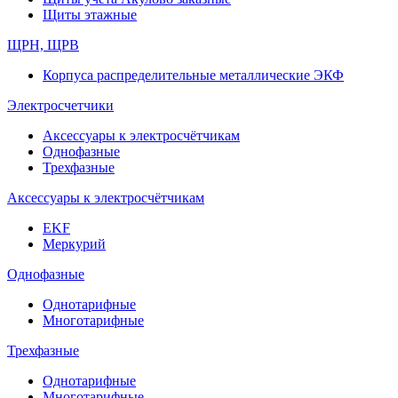
Щиты этажные
ЩРН, ЩРВ
Корпуса распределительные металлические ЭКФ
Электросчетчики
Аксессуары к электросчётчикам
Однофазные
Трехфазные
Аксессуары к электросчётчикам
EKF
Меркурий
Однофазные
Однотарифные
Многотарифные
Трехфазные
Однотарифные
Многотарифные