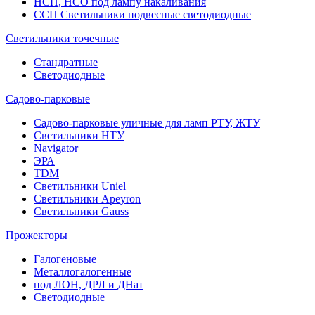
НСП, НСО под лампу накаливания
ССП Светильники подвесные светодиодные
Светильники точечные
Стандратные
Светодиодные
Садово-парковые
Садово-парковые уличные для ламп РТУ, ЖТУ
Светильники НТУ
Navigator
ЭРА
TDM
Светильники Uniel
Светильники Apeyron
Светильники Gauss
Прожекторы
Галогеновые
Металлогалогенные
под ЛОН, ДРЛ и ДНат
Светодиодные