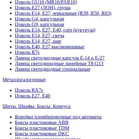
Цоколь GU10 (MR16/PAR16)
Цоколь Е27 (ЛОН), груша
Цоколь Е14, Е27, зеркальные (R39, R50, R63)
Цоколь G4, капсульная
Цоколь G9, капсульная
Цоколь Е14, Е27, Е40, corn (кукуруза)
Цоколь Е14, Е27, свеча
Цоколь Е14, Е27, шар
Цоколь Е40, Е27 высокомощные
Цоколь R7s
Лампы светодиодные капсула Е-14 и Е-27
Лампы светодиоидные линейные T8 G13
Лампы светодиодные специальные
Металлогалогенные
Цоколь RX7s
Цоколь Е27, E40
Щиты. Шкафы. Боксы. Корпуса
Коробки пломбировочные под автоматы
Боксы пластиковые ABB
Боксы пластиковые TDM
Боксы пластиковые DKC