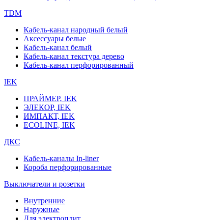
TDM
Кабель-канал народный белый
Аксессуары белые
Кабель-канал белый
Кабель-канал текстура дерево
Кабель-канал перфорированный
IEK
ПРАЙМЕР, IEK
ЭЛЕКОР, IEK
ИМПАКТ, IEK
ECOLINE, IEK
ДКС
Кабель-каналы In-liner
Короба перфорированные
Выключатели и розетки
Внутренние
Наружные
Для электроплит