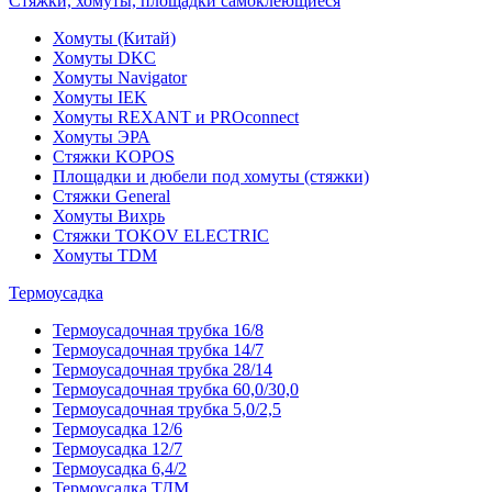
Стяжки, хомуты, площадки самоклеющиеся
Хомуты (Китай)
Хомуты DKC
Хомуты Navigator
Хомуты IEK
Хомуты REXANT и PROconnect
Хомуты ЭРА
Стяжки KOPOS
Площадки и дюбели под хомуты (стяжки)
Стяжки General
Хомуты Вихрь
Стяжки TOKOV ELECTRIC
Хомуты TDM
Термоусадка
Термоусадочная трубка 16/8
Термоусадочная трубка 14/7
Термоусадочная трубка 28/14
Термоусадочная трубка 60,0/30,0
Термоусадочная трубка 5,0/2,5
Термоусадка 12/6
Термоусадка 12/7
Термоусадка 6,4/2
Термоусадка ТДМ