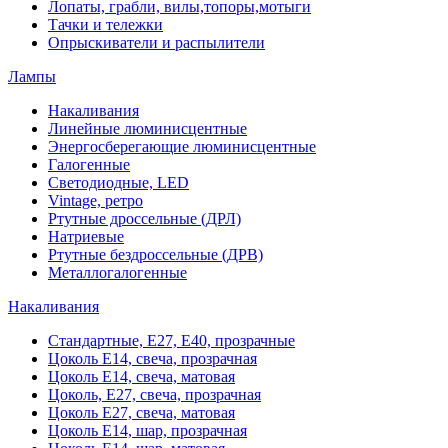
Лопаты, грабли, вилы,топоры,мотыги
Тачки и тележки
Опрыскиватели и распылители
Лампы
Накаливания
Линейные люминисцентные
Энергосберегающие люминисцентные
Галогенные
Светодиодные, LED
Vintage, ретро
Ртутные дроссельные (ДРЛ)
Натриевые
Ртутные бездроссельные (ДРВ)
Металлогалогенные
Накаливания
Стандартные, Е27, Е40, прозрачные
Цоколь Е14, свеча, прозрачная
Цоколь Е14, свеча, матовая
Цоколь, Е27, свеча, прозрачная
Цоколь Е27, свеча, матовая
Цоколь Е14, шар, прозрачная