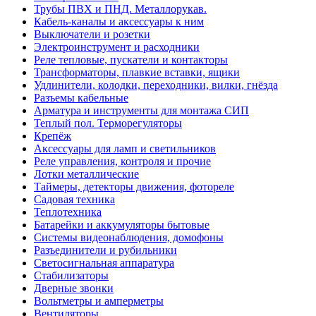
Трубы ПВХ и ПНД. Металлорукав.
Кабель-каналы и аксессуары к ним
Выключатели и розетки
Электроинструмент и расходники
Реле тепловые, пускатели и контакторы
Трансформаторы, плавкие вставки, ящики
Удлинители, колодки, переходники, вилки, гнёзда
Разъемы кабельные
Арматура и инструменты для монтажа СИП
Теплый пол. Терморегуляторы
Крепёж
Аксессуары для ламп и светильников
Реле управления, контроля и прочие
Лотки металлические
Таймеры, детекторы движения, фотореле
Садовая техника
Теплотехника
Батарейки и аккумуляторы бытовые
Системы видеонаблюдения, домофоны
Разъединители и рубильники
Светосигнальная аппаратура
Стабилизаторы
Дверные звонки
Вольтметры и амперметры
Вентиляторы