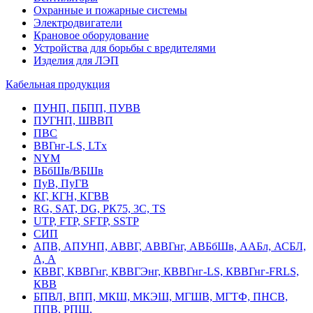
Охранные и пожарные системы
Электродвигатели
Крановое оборудование
Устройства для борьбы с вредителями
Изделия для ЛЭП
Кабельная продукция
ПУНП, ПБПП, ПУВВ
ПУГНП, ШВВП
ПВС
ВВГнг-LS, LTx
NYM
ВБбШв/ВБШв
ПуВ, ПуГВ
КГ, КГН, КГВВ
RG, SAT, DG, РК75, 3С, TS
UTP, FTP, SFTP, SSTP
СИП
АПВ, АПУНП, АВВГ, АВВГнг, АВБбШв, ААБл, АСБЛ,
А, А
КВВГ, КВВГнг, КВВГЭнг, КВВГнг-LS, КВВГнг-FRLS,
КВВ
БПВЛ, ВПП, МКШ, МКЭШ, МГШВ, МГТФ, ПНСВ,
ППВ, РПШ,