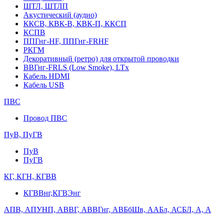
ШТЛ, ШТЛП
Акустический (аудио)
ККСВ, КВК-В, КВК-П, ККСП
КСПВ
ППГнг-HF, ППГнг-FRHF
РКГМ
Декоративный (ретро) для открытой проводки
ВВГнг-FRLS (Low Smoke), LTx
Кабель HDMI
Кабель USB
ПВС
Провод ПВС
ПуВ, ПуГВ
ПуВ
ПуГВ
КГ, КГН, КГВВ
КГВВнг,КГВЭнг
АПВ, АПУНП, АВВГ, АВВГнг, АВБбШв, ААБл, АСБЛ, А, А