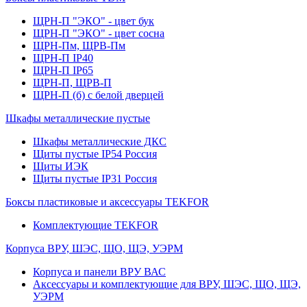
ЩРН-П "ЭКО" - цвет бук
ЩРН-П "ЭКО" - цвет сосна
ЩРН-Пм, ЩРВ-Пм
ЩРН-П IP40
ЩРН-П IP65
ЩРН-П, ЩРВ-П
ЩРН-П (б) с белой дверцей
Шкафы металлические пустые
Шкафы металлические ДКС
Щиты пустые IP54 Россия
Щиты ИЭК
Щиты пустые IP31 Россия
Боксы пластиковые и аксессуары TEKFOR
Комплектующие TEKFOR
Корпуса ВРУ, ШЭС, ЩО, ЩЭ, УЭРМ
Корпуса и панели ВРУ ВАС
Аксессуары и комплектующие для ВРУ, ШЭС, ЩО, ЩЭ,
УЭРМ