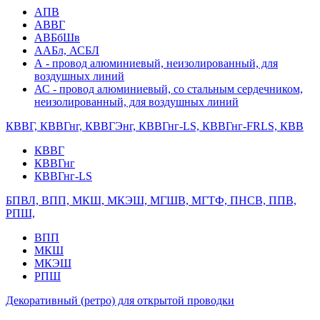
АПВ
АВВГ
АВБбШв
ААБл, АСБЛ
А - провод алюминиевый, неизолированный, для
воздушных линий
АС - провод алюминиевый, со стальным сердечником,
неизолированный, для воздушных линий
КВВГ, КВВГнг, КВВГЭнг, КВВГнг-LS, КВВГнг-FRLS, КВВ
КВВГ
КВВГнг
КВВГнг-LS
БПВЛ, ВПП, МКШ, МКЭШ, МГШВ, МГТФ, ПНСВ, ППВ,
РПШ,
ВПП
МКШ
МКЭШ
РПШ
Декоративный (ретро) для открытой проводки