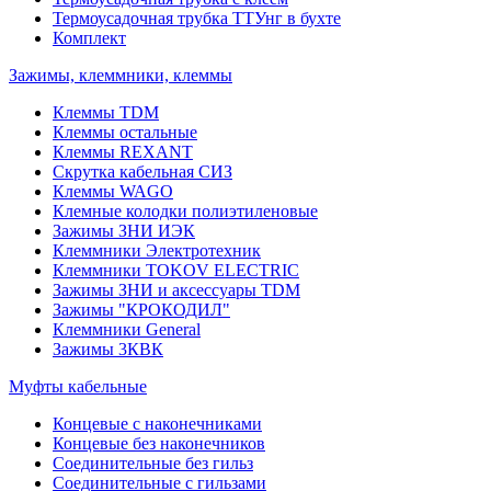
Термоусадочная трубка ТТУнг в бухте
Комплект
Зажимы, клеммники, клеммы
Клеммы TDM
Клеммы остальные
Клеммы REXANT
Скрутка кабельная СИЗ
Клеммы WAGO
Клемные колодки полиэтиленовые
Зажимы ЗНИ ИЭК
Клеммники Электротехник
Клеммники TOKOV ELECTRIC
Зажимы ЗНИ и аксессуары TDM
Зажимы "КРОКОДИЛ"
Клеммники General
Зажимы 3КВК
Муфты кабельные
Концевые с наконечниками
Концевые без наконечников
Соединительные без гильз
Соединительные с гильзами