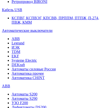
Ретропровод BIRONI
Кабель USB
КСПВГ, КСПВЭГ, КПСВВ, ПРППМ, ПТПЖ ,П-274,
ПВЖ, КММ
Автоматические выключатели
ABB
Legrand
ИЭК
TDM
EKF
Systeme Electric
DEKraft
Автоматы силовые Россия
Автоматика прочее
Автоматика CHINT
ABB
Автоматы S200
Автоматы S290
УЗО F200
Дифавтоматы DS200