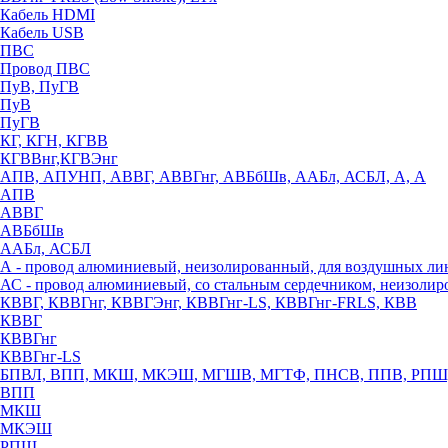
Кабель HDMI
Кабель USB
ПВС
Провод ПВС
ПуВ, ПуГВ
ПуВ
ПуГВ
КГ, КГН, КГВВ
КГВВнг,КГВЭнг
АПВ, АПУНП, АВВГ, АВВГнг, АВБбШв, ААБл, АСБЛ, А, А
АПВ
АВВГ
АВБбШв
ААБл, АСБЛ
А - провод алюминиевый, неизолированный, для воздушных ли
АС - провод алюминиевый, со стальным сердечником, неизоли
КВВГ, КВВГнг, КВВГЭнг, КВВГнг-LS, КВВГнг-FRLS, КВВ
КВВГ
КВВГнг
КВВГнг-LS
БПВЛ, ВПП, МКШ, МКЭШ, МГШВ, МГТФ, ПНСВ, ППВ, РПШ
ВПП
МКШ
МКЭШ
РПШ