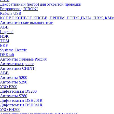
Декоративный (ретро) для открытой проводки
Ретропровод BIRONI
Кабель USB
КСПВГ, КСПВЭГ, КПСВВ, ПРППМ, ПТПЖ ,П-274, ПВЖ, КМ
Автоматические выключатели
ABB
Legrand
ИЭК
TDM
EKF
Systeme Electric
DEKraft
Автоматы силовые Россия
Автоматика прочее
Автоматика CHINT
ABB
Автоматы S200
Автоматы S290
УЗО F200
Дифавтоматы DS200
Автоматы S280
Дифавтоматы DSH201R
Дифавтоматы DSH941R
УЗО FH200