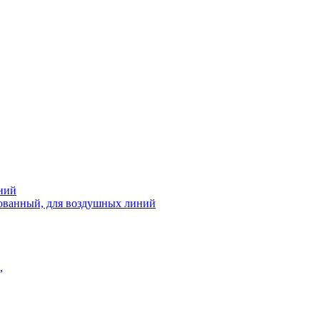
ний
рованный, для воздушных линий
,