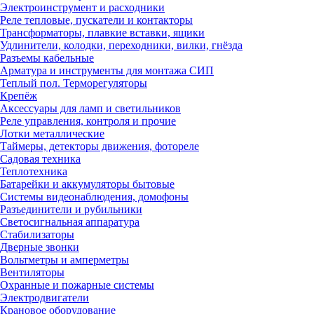
Электроинструмент и расходники
Реле тепловые, пускатели и контакторы
Трансформаторы, плавкие вставки, ящики
Удлинители, колодки, переходники, вилки, гнёзда
Разъемы кабельные
Арматура и инструменты для монтажа СИП
Теплый пол. Терморегуляторы
Крепёж
Аксессуары для ламп и светильников
Реле управления, контроля и прочие
Лотки металлические
Таймеры, детекторы движения, фотореле
Садовая техника
Теплотехника
Батарейки и аккумуляторы бытовые
Системы видеонаблюдения, домофоны
Разъединители и рубильники
Светосигнальная аппаратура
Стабилизаторы
Дверные звонки
Вольтметры и амперметры
Вентиляторы
Охранные и пожарные системы
Электродвигатели
Крановое оборудование