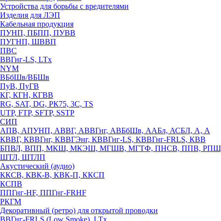
Устройства для борьбы с вредителями
Изделия для ЛЭП
Кабельная продукция
ПУНП, ПБПП, ПУВВ
ПУГНП, ШВВП
ПВС
ВВГнг-LS, LTx
NYM
ВБбШв/ВБШв
ПуВ, ПуГВ
КГ, КГН, КГВВ
RG, SAT, DG, РК75, 3С, TS
UTP, FTP, SFTP, SSTP
СИП
АПВ, АПУНП, АВВГ, АВВГнг, АВБбШв, ААБл, АСБЛ, А, А
КВВГ, КВВГнг, КВВГЭнг, КВВГнг-LS, КВВГнг-FRLS, КВВ
БПВЛ, ВПП, МКШ, МКЭШ, МГШВ, МГТФ, ПНСВ, ППВ, РПШ
ШТЛ, ШТЛП
Акустический (аудио)
ККСВ, КВК-В, КВК-П, ККСП
КСПВ
ППГнг-HF, ППГнг-FRHF
РКГМ
Декоративный (ретро) для открытой проводки
ВВГнг-FRLS (Low Smoke), LTx