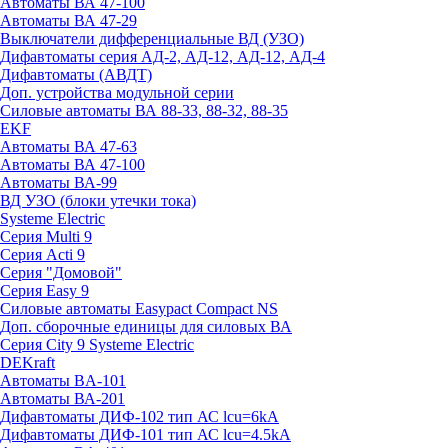
Автоматы ВА 47-100
Автоматы ВА 47-29
Выключатели дифференциальные ВД (УЗО)
Дифавтоматы серия АД-2, АД-12, АД-12, АД-4
Дифавтоматы (АВДТ)
Доп. устройства модульной серии
Силовые автоматы ВА 88-33, 88-32, 88-35
EKF
Автоматы ВА 47-63
Автоматы ВА 47-100
Автоматы ВА-99
ВД УЗО (блоки утечки тока)
Systeme Electric
Серия Multi 9
Серия Acti 9
Серия "Домовой"
Серия Easy 9
Силовые автоматы Easypact Compact NS
Доп. сборочные единицы для силовых ВА
Серия City 9 Systeme Electric
DEKraft
Автоматы BA-101
Автоматы ВА-201
Дифавтоматы ДИФ-102 тип АС lcu=6kA
Дифавтоматы ДИФ-101 тип АС lcu=4.5kA