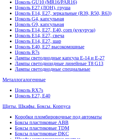
Цоколь GU10 (MR16/PAR16)
Цоколь Е27 (ЛОН), груша
Цоколь Е14, Е27, зеркальные (R39, R50, R63)
Цоколь G4, капсульная
Цоколь G9, капсульная
Цоколь Е14, Е27, Е40, corn (кукуруза)
Цоколь Е14, Е27, свеча
Цоколь Е14, Е27, шар
Цоколь Е40, Е27 высокомощные
Цоколь R7s
Лампы светодиодные капсула Е-14 и Е-27
Лампы светодиоидные линейные T8 G13
Лампы светодиодные специальные
Металлогалогенные
Цоколь RX7s
Цоколь Е27, E40
Щиты. Шкафы. Боксы. Корпуса
Коробки пломбировочные под автоматы
Боксы пластиковые ABB
Боксы пластиковые TDM
Боксы пластиковые DKC