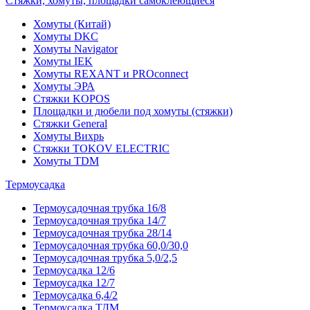
Стяжки, хомуты, площадки самоклеющиеся
Хомуты (Китай)
Хомуты DKC
Хомуты Navigator
Хомуты IEK
Хомуты REXANT и PROconnect
Хомуты ЭРА
Стяжки KOPOS
Площадки и дюбели под хомуты (стяжки)
Стяжки General
Хомуты Вихрь
Стяжки TOKOV ELECTRIC
Хомуты TDM
Термоусадка
Термоусадочная трубка 16/8
Термоусадочная трубка 14/7
Термоусадочная трубка 28/14
Термоусадочная трубка 60,0/30,0
Термоусадочная трубка 5,0/2,5
Термоусадка 12/6
Термоусадка 12/7
Термоусадка 6,4/2
Термоусадка ТДМ