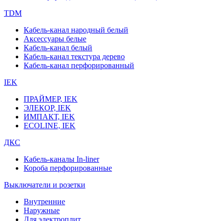
TDM
Кабель-канал народный белый
Аксессуары белые
Кабель-канал белый
Кабель-канал текстура дерево
Кабель-канал перфорированный
IEK
ПРАЙМЕР, IEK
ЭЛЕКОР, IEK
ИМПАКТ, IEK
ECOLINE, IEK
ДКС
Кабель-каналы In-liner
Короба перфорированные
Выключатели и розетки
Внутренние
Наружные
Для электроплит