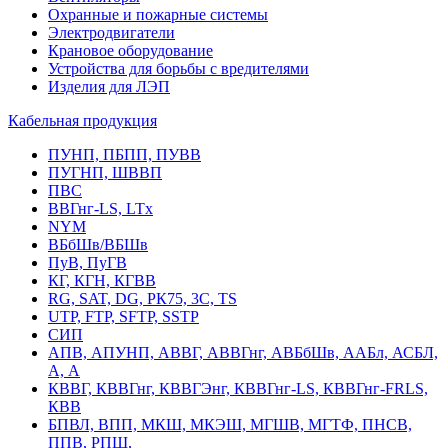
Охранные и пожарные системы
Электродвигатели
Крановое оборудование
Устройства для борьбы с вредителями
Изделия для ЛЭП
Кабельная продукция
ПУНП, ПБПП, ПУВВ
ПУГНП, ШВВП
ПВС
ВВГнг-LS, LTx
NYM
ВБбШв/ВБШв
ПуВ, ПуГВ
КГ, КГН, КГВВ
RG, SAT, DG, РК75, 3С, TS
UTP, FTP, SFTP, SSTP
СИП
АПВ, АПУНП, АВВГ, АВВГнг, АВБбШв, ААБл, АСБЛ,
А, А
КВВГ, КВВГнг, КВВГЭнг, КВВГнг-LS, КВВГнг-FRLS,
КВВ
БПВЛ, ВПП, МКШ, МКЭШ, МГШВ, МГТФ, ПНСВ,
ППВ, РПШ,