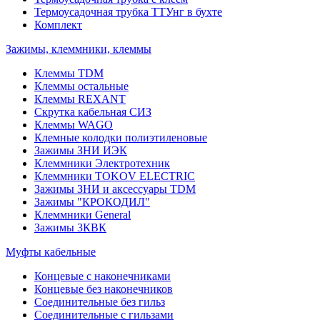
Термоусадочная трубка ТТУнг в бухте
Комплект
Зажимы, клеммники, клеммы
Клеммы TDM
Клеммы остальные
Клеммы REXANT
Скрутка кабельная СИЗ
Клеммы WAGO
Клемные колодки полиэтиленовые
Зажимы ЗНИ ИЭК
Клеммники Электротехник
Клеммники TOKOV ELECTRIC
Зажимы ЗНИ и аксессуары TDM
Зажимы "КРОКОДИЛ"
Клеммники General
Зажимы 3КВК
Муфты кабельные
Концевые с наконечниками
Концевые без наконечников
Соединительные без гильз
Соединительные с гильзами