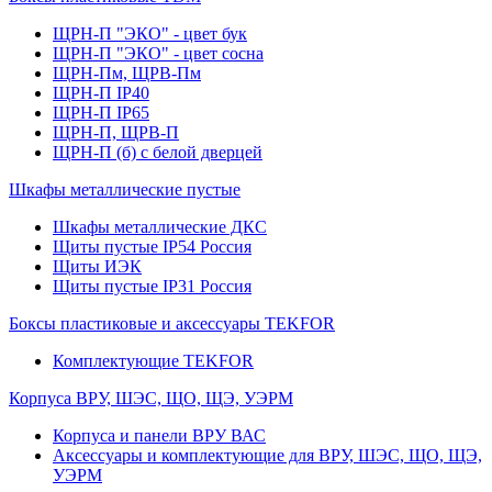
ЩРН-П "ЭКО" - цвет бук
ЩРН-П "ЭКО" - цвет сосна
ЩРН-Пм, ЩРВ-Пм
ЩРН-П IP40
ЩРН-П IP65
ЩРН-П, ЩРВ-П
ЩРН-П (б) с белой дверцей
Шкафы металлические пустые
Шкафы металлические ДКС
Щиты пустые IP54 Россия
Щиты ИЭК
Щиты пустые IP31 Россия
Боксы пластиковые и аксессуары TEKFOR
Комплектующие TEKFOR
Корпуса ВРУ, ШЭС, ЩО, ЩЭ, УЭРМ
Корпуса и панели ВРУ ВАС
Аксессуары и комплектующие для ВРУ, ШЭС, ЩО, ЩЭ,
УЭРМ