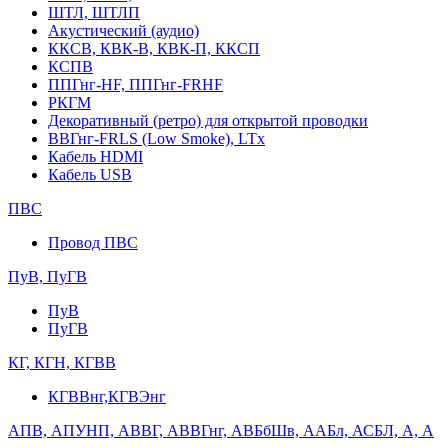
ШТЛ, ШТЛП
Акустический (аудио)
ККСВ, КВК-В, КВК-П, ККСП
КСПВ
ППГнг-HF, ППГнг-FRHF
РКГМ
Декоративный (ретро) для открытой проводки
ВВГнг-FRLS (Low Smoke), LTx
Кабель HDMI
Кабель USB
ПВС
Провод ПВС
ПуВ, ПуГВ
ПуВ
ПуГВ
КГ, КГН, КГВВ
КГВВнг,КГВЭнг
АПВ, АПУНП, АВВГ, АВВГнг, АВБбШв, ААБл, АСБЛ, А, А