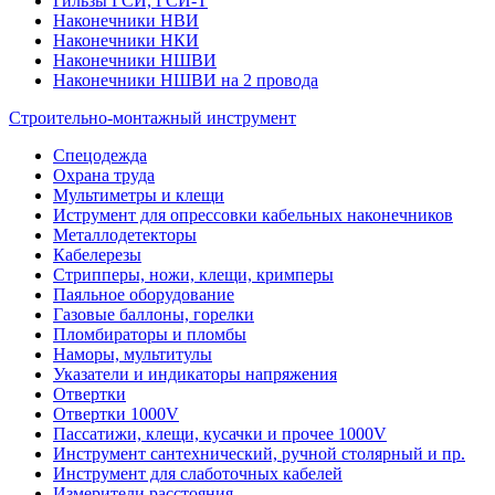
Гильзы ГСИ, ГСИ-Т
Наконечники НВИ
Наконечники НКИ
Наконечники НШВИ
Наконечники НШВИ на 2 провода
Строительно-монтажный инструмент
Спецодежда
Охрана труда
Мультиметры и клещи
Иструмент для опрессовки кабельных наконечников
Металлодетекторы
Кабелерезы
Стрипперы, ножи, клещи, кримперы
Паяльное оборудование
Газовые баллоны, горелки
Пломбираторы и пломбы
Наморы, мультитулы
Указатели и индикаторы напряжения
Отвертки
Отвертки 1000V
Пассатижи, клещи, кусачки и прочее 1000V
Инструмент сантехнический, ручной столярный и пр.
Инструмент для слаботочных кабелей
Измерители расстояния