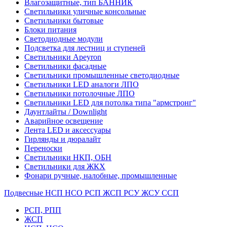
Влагозащитные, тип БАННИК
Светильники уличные консольные
Светильники бытовые
Блоки питания
Светодиодные модули
Подсветка для лестниц и ступеней
Светильники Apeyron
Светильники фасадные
Светильники промышленные светодиодные
Светильники LED аналоги ЛПО
Светильники потолочные ЛПО
Светильники LED для потолка типа "армстронг"
Даунтлайты / Downlight
Аварийное освещение
Лента LED и аксессуары
Гирлянды и дюралайт
Переноски
Светильники НКП, ОБН
Светильники для ЖКХ
Фонари ручные, налобные, промышленные
Подвесные НСП НСО РСП ЖСП РСУ ЖСУ ССП
РСП, РПП
ЖСП