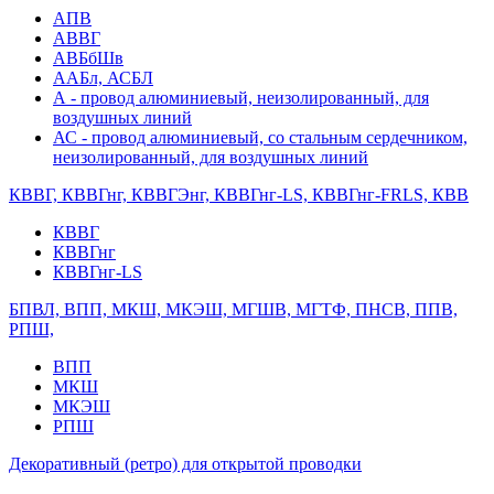
АПВ
АВВГ
АВБбШв
ААБл, АСБЛ
А - провод алюминиевый, неизолированный, для
воздушных линий
АС - провод алюминиевый, со стальным сердечником,
неизолированный, для воздушных линий
КВВГ, КВВГнг, КВВГЭнг, КВВГнг-LS, КВВГнг-FRLS, КВВ
КВВГ
КВВГнг
КВВГнг-LS
БПВЛ, ВПП, МКШ, МКЭШ, МГШВ, МГТФ, ПНСВ, ППВ,
РПШ,
ВПП
МКШ
МКЭШ
РПШ
Декоративный (ретро) для открытой проводки