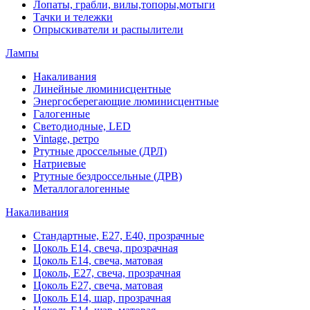
Лопаты, грабли, вилы,топоры,мотыги
Тачки и тележки
Опрыскиватели и распылители
Лампы
Накаливания
Линейные люминисцентные
Энергосберегающие люминисцентные
Галогенные
Светодиодные, LED
Vintage, ретро
Ртутные дроссельные (ДРЛ)
Натриевые
Ртутные бездроссельные (ДРВ)
Металлогалогенные
Накаливания
Стандартные, Е27, Е40, прозрачные
Цоколь Е14, свеча, прозрачная
Цоколь Е14, свеча, матовая
Цоколь, Е27, свеча, прозрачная
Цоколь Е27, свеча, матовая
Цоколь Е14, шар, прозрачная