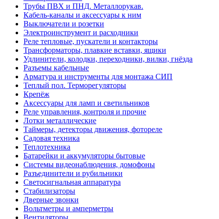
Трубы ПВХ и ПНД. Металлорукав.
Кабель-каналы и аксессуары к ним
Выключатели и розетки
Электроинструмент и расходники
Реле тепловые, пускатели и контакторы
Трансформаторы, плавкие вставки, ящики
Удлинители, колодки, переходники, вилки, гнёзда
Разъемы кабельные
Арматура и инструменты для монтажа СИП
Теплый пол. Терморегуляторы
Крепёж
Аксессуары для ламп и светильников
Реле управления, контроля и прочие
Лотки металлические
Таймеры, детекторы движения, фотореле
Садовая техника
Теплотехника
Батарейки и аккумуляторы бытовые
Системы видеонаблюдения, домофоны
Разъединители и рубильники
Светосигнальная аппаратура
Стабилизаторы
Дверные звонки
Вольтметры и амперметры
Вентиляторы