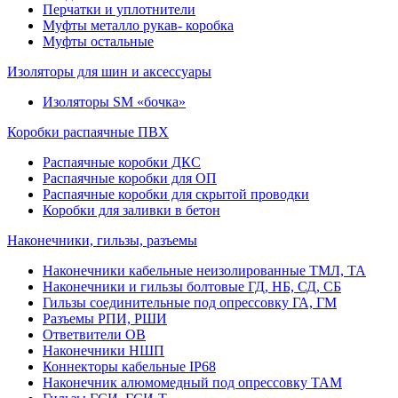
Перчатки и уплотнители
Муфты металло рукав- коробка
Муфты остальные
Изоляторы для шин и аксессуары
Изоляторы SM «бочка»
Коробки распаячные ПВХ
Распаячные коробки ДКС
Распаячные коробки для ОП
Распаячные коробки для скрытой проводки
Коробки для заливки в бетон
Наконечники, гильзы, разъемы
Наконечники кабельные неизолированные ТМЛ, ТА
Наконечники и гильзы болтовые ГД, НБ, СД, СБ
Гильзы соединительные под опрессовку ГА, ГМ
Разъемы РПИ, РШИ
Ответвители ОВ
Наконечники НШП
Коннекторы кабельные IP68
Наконечник алюмомедный под опрессовку ТАМ