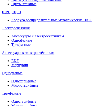
Щиты этажные
ЩРН, ЩРВ
Корпуса распределительные металлические ЭКФ
Электросчетчики
Аксессуары к электросчётчикам
Однофазные
Трехфазные
Аксессуары к электросчётчикам
EKF
Меркурий
Однофазные
Однотарифные
Многотарифные
Трехфазные
Однотарифные
Многотарифные