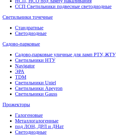
НСП, НСО под лампу накаливания
ССП Светильники подвесные светодиодные
Светильники точечные
Стандратные
Светодиодные
Садово-парковые
Садово-парковые уличные для ламп РТУ, ЖТУ
Светильники НТУ
Navigator
ЭРА
TDM
Светильники Uniel
Светильники Apeyron
Светильники Gauss
Прожекторы
Галогеновые
Металлогалогенные
под ЛОН, ДРЛ и ДНат
Светодиодные