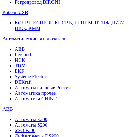
Ретропровод BIRONI
Кабель USB
КСПВГ, КСПВЭГ, КПСВВ, ПРППМ, ПТПЖ ,П-274,
ПВЖ, КММ
Автоматические выключатели
ABB
Legrand
ИЭК
TDM
EKF
Systeme Electric
DEKraft
Автоматы силовые Россия
Автоматика прочее
Автоматика CHINT
ABB
Автоматы S200
Автоматы S290
УЗО F200
Дифавтоматы DS200