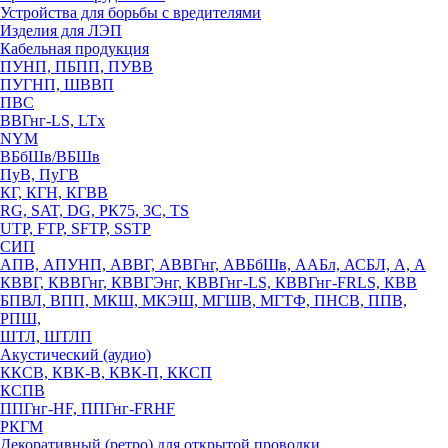
Устройства для борьбы с вредителями
Изделия для ЛЭП
Кабельная продукция
ПУНП, ПБПП, ПУВВ
ПУГНП, ШВВП
ПВС
ВВГнг-LS, LTx
NYM
ВБбШв/ВБШв
ПуВ, ПуГВ
КГ, КГН, КГВВ
RG, SAT, DG, РК75, 3С, TS
UTP, FTP, SFTP, SSTP
СИП
АПВ, АПУНП, АВВГ, АВВГнг, АВБбШв, ААБл, АСБЛ, А, А
КВВГ, КВВГнг, КВВГЭнг, КВВГнг-LS, КВВГнг-FRLS, КВВ
БПВЛ, ВПП, МКШ, МКЭШ, МГШВ, МГТФ, ПНСВ, ППВ,
РПШ,
ШТЛ, ШТЛП
Акустический (аудио)
ККСВ, КВК-В, КВК-П, ККСП
КСПВ
ППГнг-HF, ППГнг-FRHF
РКГМ
Декоративный (ретро) для открытой проводки