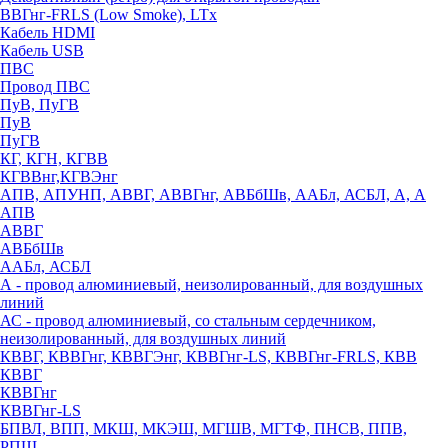
ВВГнг-FRLS (Low Smoke), LTx
Кабель HDMI
Кабель USB
ПВС
Провод ПВС
ПуВ, ПуГВ
ПуВ
ПуГВ
КГ, КГН, КГВВ
КГВВнг,КГВЭнг
АПВ, АПУНП, АВВГ, АВВГнг, АВБбШв, ААБл, АСБЛ, А, А
АПВ
АВВГ
АВБбШв
ААБл, АСБЛ
А - провод алюминиевый, неизолированный, для воздушных
линий
АС - провод алюминиевый, со стальным сердечником,
неизолированный, для воздушных линий
КВВГ, КВВГнг, КВВГЭнг, КВВГнг-LS, КВВГнг-FRLS, КВВ
КВВГ
КВВГнг
КВВГнг-LS
БПВЛ, ВПП, МКШ, МКЭШ, МГШВ, МГТФ, ПНСВ, ППВ,
РПШ,