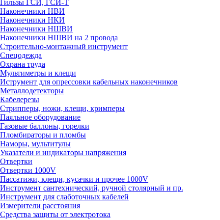
Гильзы ГСИ, ГСИ-Т
Наконечники НВИ
Наконечники НКИ
Наконечники НШВИ
Наконечники НШВИ на 2 провода
Строительно-монтажный инструмент
Спецодежда
Охрана труда
Мультиметры и клещи
Иструмент для опрессовки кабельных наконечников
Металлодетекторы
Кабелерезы
Стрипперы, ножи, клещи, кримперы
Паяльное оборудование
Газовые баллоны, горелки
Пломбираторы и пломбы
Наморы, мультитулы
Указатели и индикаторы напряжения
Отвертки
Отвертки 1000V
Пассатижи, клещи, кусачки и прочее 1000V
Инструмент сантехнический, ручной столярный и пр.
Инструмент для слаботочных кабелей
Измерители расстояния
Средства защиты от электротока