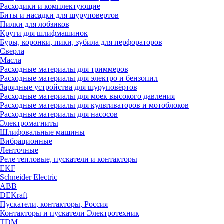
Расходики и комплектующие
Биты и насадки для шуруповертов
Пилки для лобзиков
Круги для шлифмашинок
Буры, коронки, пики, зубила для перфораторов
Сверла
Масла
Расходные материалы для триммеров
Расходные материалы для электро и бензопил
Зарядные устройства для шуруповёртов
Расходные материалы для моек высокого давления
Расходные материалы для культиваторов и мотоблоков
Расходные материалы для насосов
Электромагниты
Шлифовальные машины
Вибрационные
Ленточные
Реле тепловые, пускатели и контакторы
EKF
Schneider Electric
ABB
DEKraft
Пускатели, контакторы, Россия
Контакторы и пускатели Электротехник
TDM