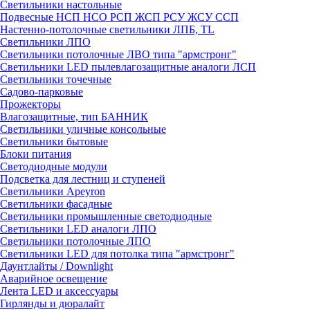
Светильники настольные
Подвесные НСП НСО РСП ЖСП РСУ ЖСУ ССП
Настенно-потолочные светильники ЛПБ, TL
Светильники ЛПО
Светильники потолочные ЛВО типа "армстронг"
Светильники LED пылевлагозащитные аналоги ЛСП
Светильники точечные
Садово-парковые
Прожекторы
Влагозащитные, тип БАННИК
Светильники уличные консольные
Светильники бытовые
Блоки питания
Светодиодные модули
Подсветка для лестниц и ступеней
Светильники Apeyron
Светильники фасадные
Светильники промышленные светодиодные
Светильники LED аналоги ЛПО
Светильники потолочные ЛПО
Светильники LED для потолка типа "армстронг"
Даунтлайты / Downlight
Аварийное освещение
Лента LED и аксессуары
Гирлянды и дюралайт