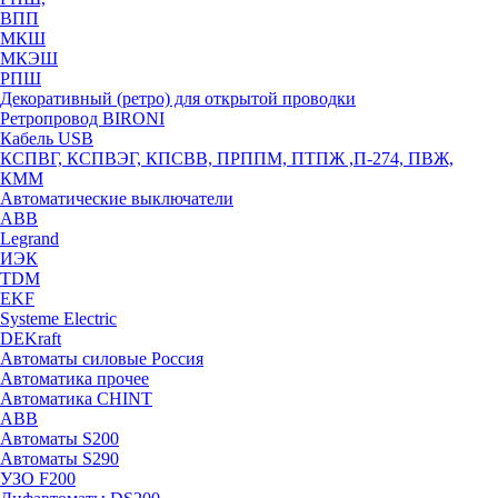
ВПП
МКШ
МКЭШ
РПШ
Декоративный (ретро) для открытой проводки
Ретропровод BIRONI
Кабель USB
КСПВГ, КСПВЭГ, КПСВВ, ПРППМ, ПТПЖ ,П-274, ПВЖ,
КММ
Автоматические выключатели
ABB
Legrand
ИЭК
TDM
EKF
Systeme Electric
DEKraft
Автоматы силовые Россия
Автоматика прочее
Автоматика CHINT
ABB
Автоматы S200
Автоматы S290
УЗО F200