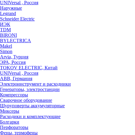
UNIVersal , Россия
Наружные
Legrand
Schneider Electric
ИЭК
TDM
BIRONI
BYLECTRICA
Makel
Simon
Arvia, Турция
ЭРА, Россия
TOKOV ELECTRIC, Китай
UNIVersal , Россия
ABB, Германия
Электроинструмент и расходники
Генераторы, электростанции
Компрессоры
Сварочное оборудование
Шуруповерты аккумуляторные
Миксеры
Расходики и комплектующие
Болгарки
Перфораторы
Фены, термофены