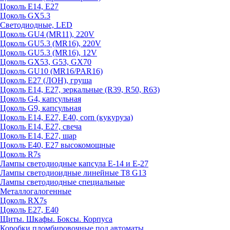
Цоколь E14, E27
Цоколь GX5.3
Светодиодные, LED
Цоколь GU4 (MR11), 220V
Цоколь GU5.3 (MR16), 220V
Цоколь GU5.3 (MR16), 12V
Цоколь GX53, G53, GX70
Цоколь GU10 (MR16/PAR16)
Цоколь Е27 (ЛОН), груша
Цоколь Е14, Е27, зеркальные (R39, R50, R63)
Цоколь G4, капсульная
Цоколь G9, капсульная
Цоколь Е14, Е27, Е40, corn (кукуруза)
Цоколь Е14, Е27, свеча
Цоколь Е14, Е27, шар
Цоколь Е40, Е27 высокомощные
Цоколь R7s
Лампы светодиодные капсула Е-14 и Е-27
Лампы светодиоидные линейные T8 G13
Лампы светодиодные специальные
Металлогалогенные
Цоколь RX7s
Цоколь Е27, E40
Щиты. Шкафы. Боксы. Корпуса
Коробки пломбировочные под автоматы