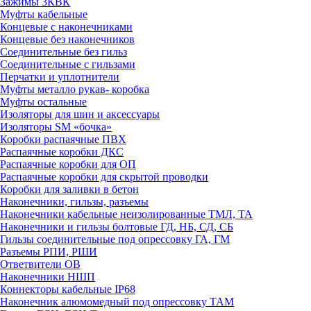
Зажимы 3КВК
Муфты кабельные
Концевые с наконечниками
Концевые без наконечников
Соединительные без гильз
Соединительные с гильзами
Перчатки и уплотнители
Муфты металло рукав- коробка
Муфты остальные
Изоляторы для шин и аксессуары
Изоляторы SM «бочка»
Коробки распаячные ПВХ
Распаячные коробки ДКС
Распаячные коробки для ОП
Распаячные коробки для скрытой проводки
Коробки для заливки в бетон
Наконечники, гильзы, разъемы
Наконечники кабельные неизолированные ТМЛ, ТА
Наконечники и гильзы болтовые ГД, НБ, СД, СБ
Гильзы соединительные под опрессовку ГА, ГМ
Разъемы РПИ, РШИ
Ответвители ОВ
Наконечники НШП
Коннекторы кабельные IP68
Наконечник алюмомедный под опрессовку ТАМ