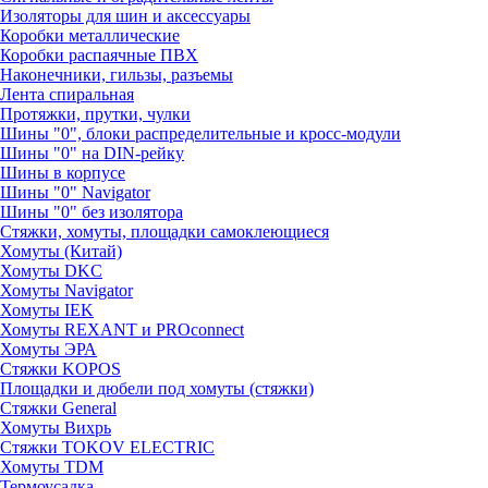
Изоляторы для шин и аксессуары
Коробки металлические
Коробки распаячные ПВХ
Наконечники, гильзы, разъемы
Лента спиральная
Протяжки, прутки, чулки
Шины "0", блоки распределительные и кросс-модули
Шины "0" на DIN-рейку
Шины в корпусе
Шины "0" Navigator
Шины "0" без изолятора
Стяжки, хомуты, площадки самоклеющиеся
Хомуты (Китай)
Хомуты DKC
Хомуты Navigator
Хомуты IEK
Хомуты REXANT и PROconnect
Хомуты ЭРА
Стяжки KOPOS
Площадки и дюбели под хомуты (стяжки)
Стяжки General
Хомуты Вихрь
Стяжки TOKOV ELECTRIC
Хомуты TDM
Термоусадка