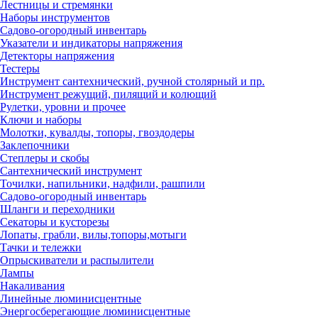
Лестницы и стремянки
Наборы инструментов
Садово-огородный инвентарь
Указатели и индикаторы напряжения
Детекторы напряжения
Тестеры
Инструмент сантехнический, ручной столярный и пр.
Инструмент режущий, пилящий и колющий
Рулетки, уровни и прочее
Ключи и наборы
Молотки, кувалды, топоры, гвоздодеры
Заклепочники
Степлеры и скобы
Сантехнический инструмент
Точилки, напильники, надфили, рашпили
Садово-огородный инвентарь
Шланги и переходники
Секаторы и кусторезы
Лопаты, грабли, вилы,топоры,мотыги
Тачки и тележки
Опрыскиватели и распылители
Лампы
Накаливания
Линейные люминисцентные
Энергосберегающие люминисцентные