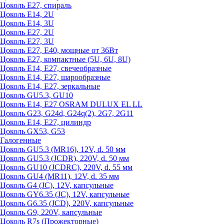
Цоколь Е27, спираль
Цоколь Е14, 2U
Цоколь Е14, 3U
Цоколь Е27, 2U
Цоколь Е27, 3U
Цоколь Е27, Е40, мощные от 36Вт
Цоколь Е27, компактные (5U, 6U, 8U)
Цоколь Е14, Е27, свечеобразные
Цоколь Е14, Е27, шарообразные
Цоколь Е14, Е27, зеркальные
Цоколь GU5.3, GU10
Цоколь Е14, Е27 OSRAM DULUX EL LL
Цоколь G23, G24d, G24q(2), 2G7, 2G11
Цоколь Е14, Е27, цилиндр
Цоколь GX53, G53
Галогенные
Цоколь GU5.3 (MR16), 12V, d. 50 мм
Цоколь GU5.3 (JCDR), 220V, d. 50 мм
Цоколь GU10 (JCDRC), 220V, d. 55 мм
Цоколь GU4 (MR11), 12V, d. 35 мм
Цоколь G4 (JC), 12V, капсульные
Цоколь GY6.35 (JC), 12V, капсульные
Цоколь G6.35 (JCD), 220V, капсульные
Цоколь G9, 220V, капсульные
Цоколь R7s (Прожекторные)