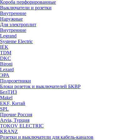
Короба перфорированные
Выключатели и розетки
Внутренние
Наружные
Для электроплит
Внутренние
Legrand
Systeme Electric
IEK
TDM
DKC
Bironi
Lezard
ЭРА
Подрозетники
Блоки розеток и выключателей БКВР
БелТИЗ
Makel
EKF, Китай
SPL
Прочие Россия
Arvia, Турция
TOKOV ELECTRIC
KRANZ
Розетки и выключатели для кабель-каналов