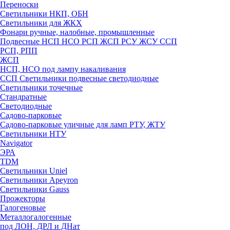
Переноски
Светильники НКП, ОБН
Светильники для ЖКХ
Фонари ручные, налобные, промышленные
Подвесные НСП НСО РСП ЖСП РСУ ЖСУ ССП
РСП, РПП
ЖСП
НСП, НСО под лампу накаливания
ССП Светильники подвесные светодиодные
Светильники точечные
Стандратные
Светодиодные
Садово-парковые
Садово-парковые уличные для ламп РТУ, ЖТУ
Светильники НТУ
Navigator
ЭРА
TDM
Светильники Uniel
Светильники Apeyron
Светильники Gauss
Прожекторы
Галогеновые
Металлогалогенные
под ЛОН, ДРЛ и ДНат