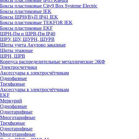
Боксы пластиковые IP65 Kaedra
Боксы пластиковые City9 Box Systeme Electric
Боксы пластиковые IEK
Боксы ЩРН(В)-П IP41 IEK
Боксы пластиковые TEKFOR IEK
Боксы пластиковые EKF
ЩРН-Пм и ЩРВ-Пм IP40
ЩРУ, ЩУ, ЩУРН, ЩУРВ
Щиты учета Акулово заказные
Щиты этажные
ЩРН, ЩРВ
Корпуса распределительные металлические ЭКФ
Электросчетчики
Аксессуары к электросчётчикам
Однофазные
Трехфазные
Аксессуары к электросчётчикам
EKF
Меркурий
Однофазные
Однотарифные
Многотарифные
Трехфазные
Однотарифные
Многотарифные