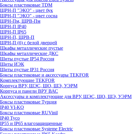
Боксы пластиковые TDM
ЩРН-П "ЭКО" - цвет бук
ЩРН-П "ЭКО" - цвет сосна
ЩРН-Пм, ЩРВ-Пм
ЩРН-П IP40
ЩРН-П IP65
ЩРН-П, ЩРВ-П
ЩРН-П (б) с белой дверцей
Шкафы металлические пустые
Шкафы металлические ДКС
Щиты пустые IP54 Россия
Щиты ИЭК
Щиты пустые IP31 Россия
Боксы пластиковые и аксессуары TEKFOR
Комплектующие TEKFOR
Корпуса ВРУ, ШЭС, ЩО, ЩЭ, УЭРМ
Корпуса и панели ВРУ ВАС
Аксессуары и комплектующие для ВРУ, ШЭС, ЩО, ЩЭ, УЭРМ
Боксы пластиковые Турция
IP40 VI-KO
Боксы пластиковые RUVinil
IP40 Тусо
IP55 и IP65 влагозащищенные
Боксы пластиковые Systeme Electric