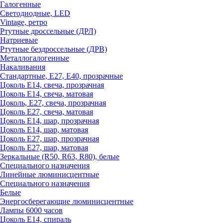
Галогенные
Светодиодные, LED
Vintage, ретро
Ртутные дроссельные (ДРЛ)
Натриевые
Ртутные бездроссельные (ДРВ)
Металлогалогенные
Накаливания
Стандартные, Е27, Е40, прозрачные
Цоколь Е14, свеча, прозрачная
Цоколь Е14, свеча, матовая
Цоколь, Е27, свеча, прозрачная
Цоколь Е27, свеча, матовая
Цоколь Е14, шар, прозрачная
Цоколь Е14, шар, матовая
Цоколь Е27, шар, прозрачная
Цоколь Е27, шар, матовая
Зеркальные (R50, R63, R80), белые
Специального назначения
Линейные люминисцентные
Специального назначения
Белые
Энергосберегающие люминисцентные
Лампы 6000 часов
Цоколь Е14, спираль