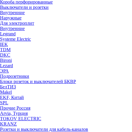
Короба перфорированные
Выключатели и розетки
Внутренние
Наружные
Для электроплит
Внутренние
Legrand
Systeme Electric
IEK
TDM
DKC
Bironi
Lezard
ЭРА
Подрозетники
Блоки розеток и выключателей БКВР
БелТИЗ
Makel
EKF, Китай
SPL
Прочие Россия
Arvia, Турция
TOKOV ELECTRIC
KRANZ
Розетки и выключатели для кабель-каналов