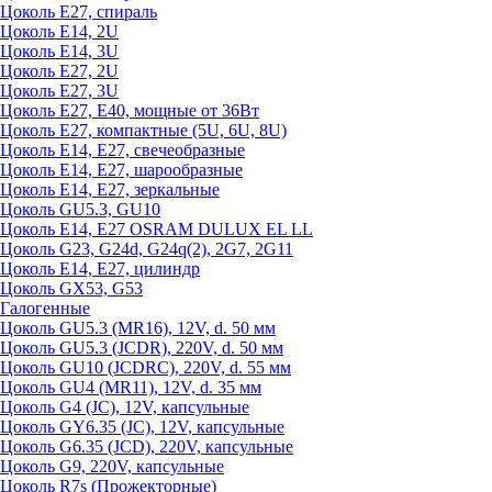
Цоколь Е27, спираль
Цоколь Е14, 2U
Цоколь Е14, 3U
Цоколь Е27, 2U
Цоколь Е27, 3U
Цоколь Е27, Е40, мощные от 36Вт
Цоколь Е27, компактные (5U, 6U, 8U)
Цоколь Е14, Е27, свечеобразные
Цоколь Е14, Е27, шарообразные
Цоколь Е14, Е27, зеркальные
Цоколь GU5.3, GU10
Цоколь Е14, Е27 OSRAM DULUX EL LL
Цоколь G23, G24d, G24q(2), 2G7, 2G11
Цоколь Е14, Е27, цилиндр
Цоколь GX53, G53
Галогенные
Цоколь GU5.3 (MR16), 12V, d. 50 мм
Цоколь GU5.3 (JCDR), 220V, d. 50 мм
Цоколь GU10 (JCDRC), 220V, d. 55 мм
Цоколь GU4 (MR11), 12V, d. 35 мм
Цоколь G4 (JC), 12V, капсульные
Цоколь GY6.35 (JC), 12V, капсульные
Цоколь G6.35 (JCD), 220V, капсульные
Цоколь G9, 220V, капсульные
Цоколь R7s (Прожекторные)