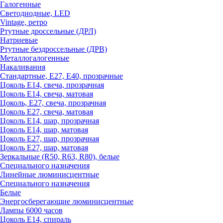
Галогенные
Светодиодные, LED
Vintage, ретро
Ртутные дроссельные (ДРЛ)
Натриевые
Ртутные бездроссельные (ДРВ)
Металлогалогенные
Накаливания
Стандартные, Е27, Е40, прозрачные
Цоколь Е14, свеча, прозрачная
Цоколь Е14, свеча, матовая
Цоколь, Е27, свеча, прозрачная
Цоколь Е27, свеча, матовая
Цоколь Е14, шар, прозрачная
Цоколь Е14, шар, матовая
Цоколь Е27, шар, прозрачная
Цоколь Е27, шар, матовая
Зеркальные (R50, R63, R80), белые
Специального назначения
Линейные люминисцентные
Специального назначения
Белые
Энергосберегающие люминисцентные
Лампы 6000 часов
Цоколь Е14, спираль