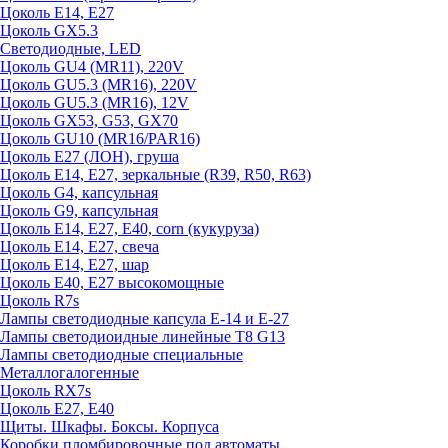
Цоколь E14, E27
Цоколь GX5.3
Светодиодные, LED
Цоколь GU4 (MR11), 220V
Цоколь GU5.3 (MR16), 220V
Цоколь GU5.3 (MR16), 12V
Цоколь GX53, G53, GX70
Цоколь GU10 (MR16/PAR16)
Цоколь Е27 (ЛОН), груша
Цоколь Е14, Е27, зеркальные (R39, R50, R63)
Цоколь G4, капсульная
Цоколь G9, капсульная
Цоколь Е14, Е27, Е40, corn (кукуруза)
Цоколь Е14, Е27, свеча
Цоколь Е14, Е27, шар
Цоколь Е40, Е27 высокомощные
Цоколь R7s
Лампы светодиодные капсула Е-14 и Е-27
Лампы светодиоидные линейные T8 G13
Лампы светодиодные специальные
Металлогалогенные
Цоколь RX7s
Цоколь Е27, E40
Щиты. Шкафы. Боксы. Корпуса
Коробки пломбировочные под автоматы