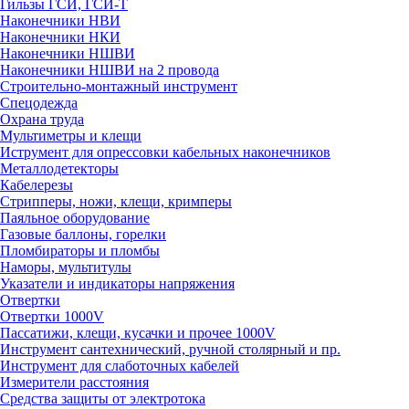
Гильзы ГСИ, ГСИ-Т
Наконечники НВИ
Наконечники НКИ
Наконечники НШВИ
Наконечники НШВИ на 2 провода
Строительно-монтажный инструмент
Спецодежда
Охрана труда
Мультиметры и клещи
Иструмент для опрессовки кабельных наконечников
Металлодетекторы
Кабелерезы
Стрипперы, ножи, клещи, кримперы
Паяльное оборудование
Газовые баллоны, горелки
Пломбираторы и пломбы
Наморы, мультитулы
Указатели и индикаторы напряжения
Отвертки
Отвертки 1000V
Пассатижи, клещи, кусачки и прочее 1000V
Инструмент сантехнический, ручной столярный и пр.
Инструмент для слаботочных кабелей
Измерители расстояния
Средства защиты от электротока