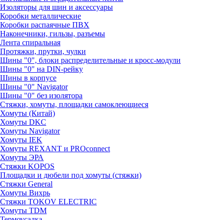
Изоляторы для шин и аксессуары
Коробки металлические
Коробки распаячные ПВХ
Наконечники, гильзы, разъемы
Лента спиральная
Протяжки, прутки, чулки
Шины "0", блоки распределительные и кросс-модули
Шины "0" на DIN-рейку
Шины в корпусе
Шины "0" Navigator
Шины "0" без изолятора
Стяжки, хомуты, площадки самоклеющиеся
Хомуты (Китай)
Хомуты DKC
Хомуты Navigator
Хомуты IEK
Хомуты REXANT и PROconnect
Хомуты ЭРА
Стяжки KOPOS
Площадки и дюбели под хомуты (стяжки)
Стяжки General
Хомуты Вихрь
Стяжки TOKOV ELECTRIC
Хомуты TDM
Термоусадка