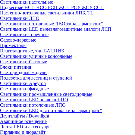
Светильники настольные
Подвесные НСП НСО РСП ЖСП РСУ ЖСУ ССП
Настенно-потолочные светильники ЛПБ, TL
Светильники ЛПО
Светильники потолочные ЛВО типа "армстронг"
Светильники LED пылевлагозащитные аналоги ЛСП
Светильники точечные
Садово-парковые
Прожекторы
Влагозащитные, тип БАННИК
Светильники уличные консольные
Светильники бытовые
Блоки питания
Светодиодные модули
Подсветка для лестниц и ступеней
Светильники Apeyron
Светильники фасадные
Светильники промышленные светодиодные
Светильники LED аналоги ЛПО
Светильники потолочные ЛПО
Светильники LED для потолка типа "армстронг"
Даунтлайты / Downlight
Аварийное освещение
Лента LED и аксессуары
Гирлянды и дюралайт