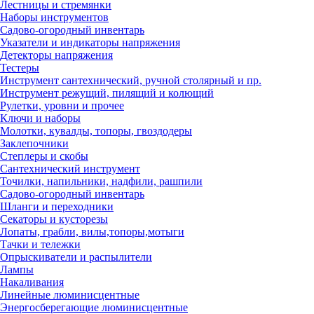
Лестницы и стремянки
Наборы инструментов
Садово-огородный инвентарь
Указатели и индикаторы напряжения
Детекторы напряжения
Тестеры
Инструмент сантехнический, ручной столярный и пр.
Инструмент режущий, пилящий и колющий
Рулетки, уровни и прочее
Ключи и наборы
Молотки, кувалды, топоры, гвоздодеры
Заклепочники
Степлеры и скобы
Сантехнический инструмент
Точилки, напильники, надфили, рашпили
Садово-огородный инвентарь
Шланги и переходники
Секаторы и кусторезы
Лопаты, грабли, вилы,топоры,мотыги
Тачки и тележки
Опрыскиватели и распылители
Лампы
Накаливания
Линейные люминисцентные
Энергосберегающие люминисцентные