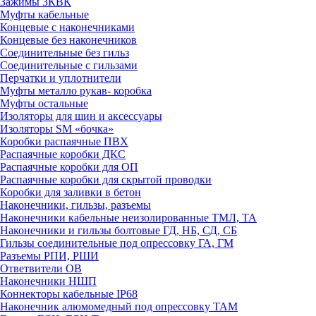
Зажимы 3КВК
Муфты кабельные
Концевые с наконечниками
Концевые без наконечников
Соединительные без гильз
Соединительные с гильзами
Перчатки и уплотнители
Муфты металло рукав- коробка
Муфты остальные
Изоляторы для шин и аксессуары
Изоляторы SM «бочка»
Коробки распаячные ПВХ
Распаячные коробки ДКС
Распаячные коробки для ОП
Распаячные коробки для скрытой проводки
Коробки для заливки в бетон
Наконечники, гильзы, разъемы
Наконечники кабельные неизолированные ТМЛ, ТА
Наконечники и гильзы болтовые ГД, НБ, СД, СБ
Гильзы соединительные под опрессовку ГА, ГМ
Разъемы РПИ, РШИ
Ответвители ОВ
Наконечники НШП
Коннекторы кабельные IP68
Наконечник алюмомедный под опрессовку ТАМ