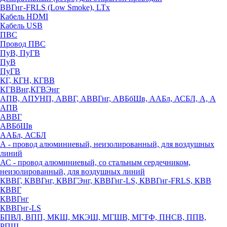
ВВГнг-FRLS (Low Smoke), LTx
Кабель HDMI
Кабель USB
ПВС
Провод ПВС
ПуВ, ПуГВ
ПуВ
ПуГВ
КГ, КГН, КГВВ
КГВВнг,КГВЭнг
АПВ, АПУНП, АВВГ, АВВГнг, АВБбШв, ААБл, АСБЛ, А, А
АПВ
АВВГ
АВБбШв
ААБл, АСБЛ
А - провод алюминиевый, неизолированный, для воздушных
линий
АС - провод алюминиевый, со стальным сердечником,
неизолированный, для воздушных линий
КВВГ, КВВГнг, КВВГЭнг, КВВГнг-LS, КВВГнг-FRLS, КВВ
КВВГ
КВВГнг
КВВГнг-LS
БПВЛ, ВПП, МКШ, МКЭШ, МГШВ, МГТФ, ПНСВ, ППВ,
РПШ,