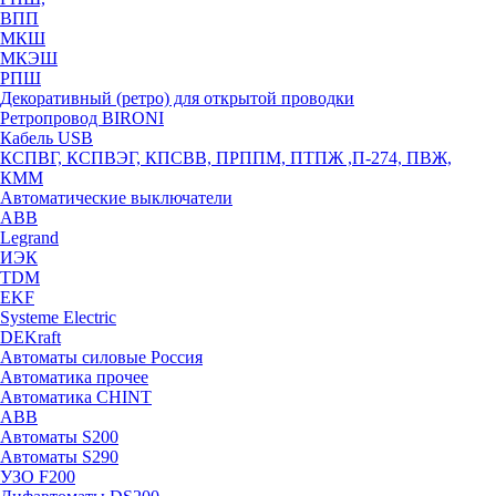
ВПП
МКШ
МКЭШ
РПШ
Декоративный (ретро) для открытой проводки
Ретропровод BIRONI
Кабель USB
КСПВГ, КСПВЭГ, КПСВВ, ПРППМ, ПТПЖ ,П-274, ПВЖ,
КММ
Автоматические выключатели
ABB
Legrand
ИЭК
TDM
EKF
Systeme Electric
DEKraft
Автоматы силовые Россия
Автоматика прочее
Автоматика CHINT
ABB
Автоматы S200
Автоматы S290
УЗО F200