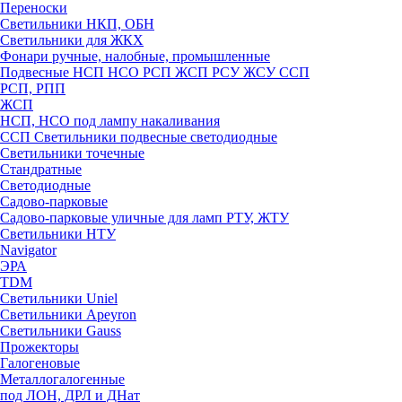
Переноски
Светильники НКП, ОБН
Светильники для ЖКХ
Фонари ручные, налобные, промышленные
Подвесные НСП НСО РСП ЖСП РСУ ЖСУ ССП
РСП, РПП
ЖСП
НСП, НСО под лампу накаливания
ССП Светильники подвесные светодиодные
Светильники точечные
Стандратные
Светодиодные
Садово-парковые
Садово-парковые уличные для ламп РТУ, ЖТУ
Светильники НТУ
Navigator
ЭРА
TDM
Светильники Uniel
Светильники Apeyron
Светильники Gauss
Прожекторы
Галогеновые
Металлогалогенные
под ЛОН, ДРЛ и ДНат