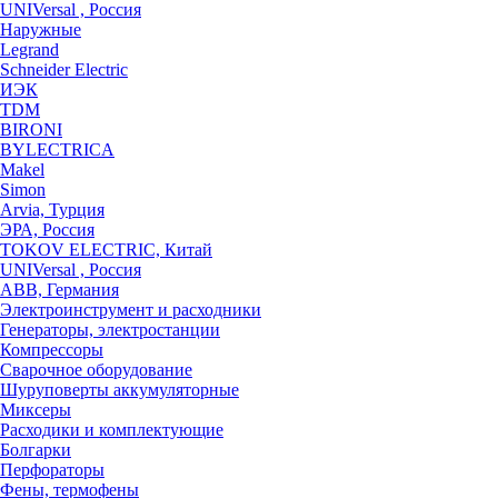
UNIVersal , Россия
Наружные
Legrand
Schneider Electric
ИЭК
TDM
BIRONI
BYLECTRICA
Makel
Simon
Arvia, Турция
ЭРА, Россия
TOKOV ELECTRIC, Китай
UNIVersal , Россия
ABB, Германия
Электроинструмент и расходники
Генераторы, электростанции
Компрессоры
Сварочное оборудование
Шуруповерты аккумуляторные
Миксеры
Расходики и комплектующие
Болгарки
Перфораторы
Фены, термофены