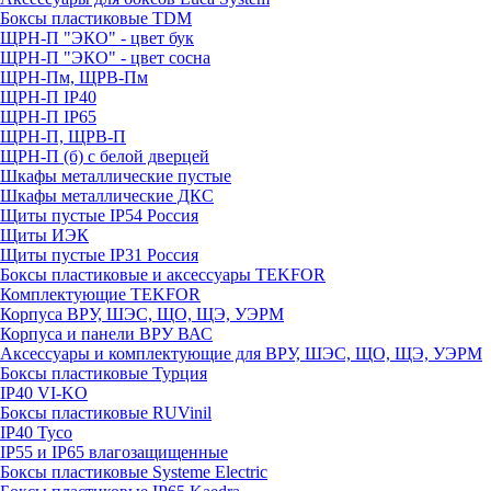
Боксы пластиковые TDM
ЩРН-П "ЭКО" - цвет бук
ЩРН-П "ЭКО" - цвет сосна
ЩРН-Пм, ЩРВ-Пм
ЩРН-П IP40
ЩРН-П IP65
ЩРН-П, ЩРВ-П
ЩРН-П (б) с белой дверцей
Шкафы металлические пустые
Шкафы металлические ДКС
Щиты пустые IP54 Россия
Щиты ИЭК
Щиты пустые IP31 Россия
Боксы пластиковые и аксессуары TEKFOR
Комплектующие TEKFOR
Корпуса ВРУ, ШЭС, ЩО, ЩЭ, УЭРМ
Корпуса и панели ВРУ ВАС
Аксессуары и комплектующие для ВРУ, ШЭС, ЩО, ЩЭ, УЭРМ
Боксы пластиковые Турция
IP40 VI-KO
Боксы пластиковые RUVinil
IP40 Тусо
IP55 и IP65 влагозащищенные
Боксы пластиковые Systeme Electric