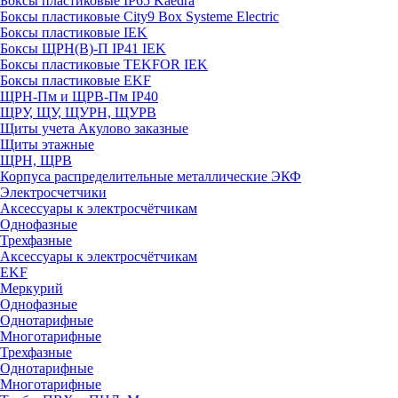
Боксы пластиковые IP65 Kaedra
Боксы пластиковые City9 Box Systeme Electric
Боксы пластиковые IEK
Боксы ЩРН(В)-П IP41 IEK
Боксы пластиковые TEKFOR IEK
Боксы пластиковые EKF
ЩРН-Пм и ЩРВ-Пм IP40
ЩРУ, ЩУ, ЩУРН, ЩУРВ
Щиты учета Акулово заказные
Щиты этажные
ЩРН, ЩРВ
Корпуса распределительные металлические ЭКФ
Электросчетчики
Аксессуары к электросчётчикам
Однофазные
Трехфазные
Аксессуары к электросчётчикам
EKF
Меркурий
Однофазные
Однотарифные
Многотарифные
Трехфазные
Однотарифные
Многотарифные