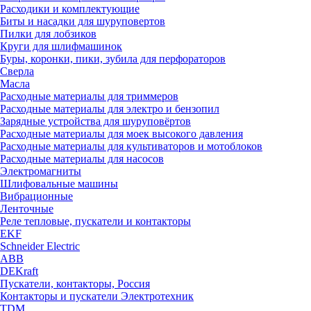
Расходики и комплектующие
Биты и насадки для шуруповертов
Пилки для лобзиков
Круги для шлифмашинок
Буры, коронки, пики, зубила для перфораторов
Сверла
Масла
Расходные материалы для триммеров
Расходные материалы для электро и бензопил
Зарядные устройства для шуруповёртов
Расходные материалы для моек высокого давления
Расходные материалы для культиваторов и мотоблоков
Расходные материалы для насосов
Электромагниты
Шлифовальные машины
Вибрационные
Ленточные
Реле тепловые, пускатели и контакторы
EKF
Schneider Electric
ABB
DEKraft
Пускатели, контакторы, Россия
Контакторы и пускатели Электротехник
TDM