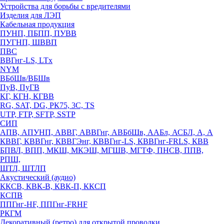
Устройства для борьбы с вредителями
Изделия для ЛЭП
Кабельная продукция
ПУНП, ПБПП, ПУВВ
ПУГНП, ШВВП
ПВС
ВВГнг-LS, LTx
NYM
ВБбШв/ВБШв
ПуВ, ПуГВ
КГ, КГН, КГВВ
RG, SAT, DG, РК75, 3С, TS
UTP, FTP, SFTP, SSTP
СИП
АПВ, АПУНП, АВВГ, АВВГнг, АВБбШв, ААБл, АСБЛ, А, А
КВВГ, КВВГнг, КВВГЭнг, КВВГнг-LS, КВВГнг-FRLS, КВВ
БПВЛ, ВПП, МКШ, МКЭШ, МГШВ, МГТФ, ПНСВ, ППВ,
РПШ,
ШТЛ, ШТЛП
Акустический (аудио)
ККСВ, КВК-В, КВК-П, ККСП
КСПВ
ППГнг-HF, ППГнг-FRHF
РКГМ
Декоративный (ретро) для открытой проводки