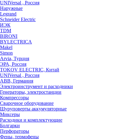
UNIVersal , Россия
Наружные
Legrand
Schneider Electric
ИЭК
TDM
BIRONI
BYLECTRICA
Makel
Simon
Arvia, Турция
ЭРА, Россия
TOKOV ELECTRIC, Китай
UNIVersal , Россия
ABB, Германия
Электроинструмент и расходники
Генераторы, электростанции
Компрессоры
Сварочное оборудование
Шуруповерты аккумуляторные
Миксеры
Расходики и комплектующие
Болгарки
Перфораторы
Фены, термофены