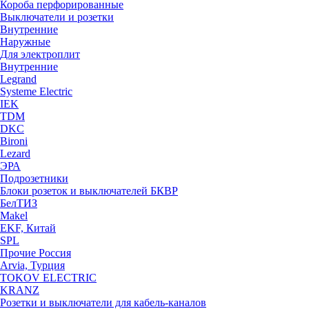
Короба перфорированные
Выключатели и розетки
Внутренние
Наружные
Для электроплит
Внутренние
Legrand
Systeme Electric
IEK
TDM
DKC
Bironi
Lezard
ЭРА
Подрозетники
Блоки розеток и выключателей БКВР
БелТИЗ
Makel
EKF, Китай
SPL
Прочие Россия
Arvia, Турция
TOKOV ELECTRIC
KRANZ
Розетки и выключатели для кабель-каналов