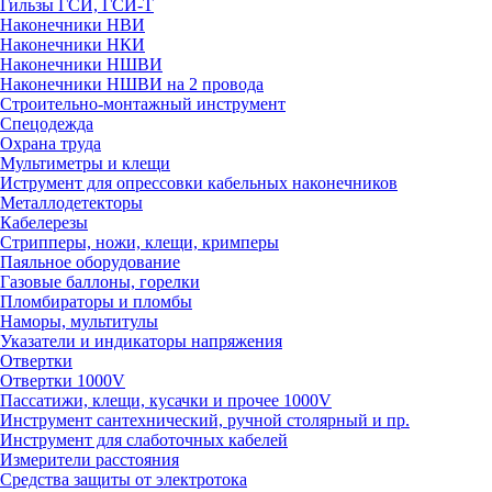
Гильзы ГСИ, ГСИ-Т
Наконечники НВИ
Наконечники НКИ
Наконечники НШВИ
Наконечники НШВИ на 2 провода
Строительно-монтажный инструмент
Спецодежда
Охрана труда
Мультиметры и клещи
Иструмент для опрессовки кабельных наконечников
Металлодетекторы
Кабелерезы
Стрипперы, ножи, клещи, кримперы
Паяльное оборудование
Газовые баллоны, горелки
Пломбираторы и пломбы
Наморы, мультитулы
Указатели и индикаторы напряжения
Отвертки
Отвертки 1000V
Пассатижи, клещи, кусачки и прочее 1000V
Инструмент сантехнический, ручной столярный и пр.
Инструмент для слаботочных кабелей
Измерители расстояния
Средства защиты от электротока