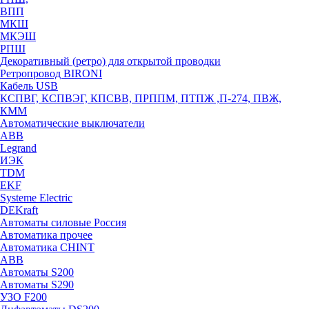
ВПП
МКШ
МКЭШ
РПШ
Декоративный (ретро) для открытой проводки
Ретропровод BIRONI
Кабель USB
КСПВГ, КСПВЭГ, КПСВВ, ПРППМ, ПТПЖ ,П-274, ПВЖ,
КММ
Автоматические выключатели
ABB
Legrand
ИЭК
TDM
EKF
Systeme Electric
DEKraft
Автоматы силовые Россия
Автоматика прочее
Автоматика CHINT
ABB
Автоматы S200
Автоматы S290
УЗО F200