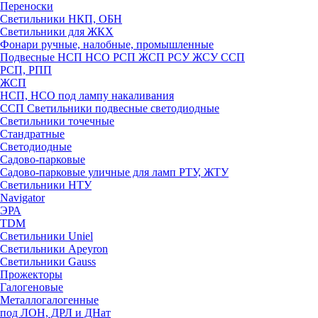
Переноски
Светильники НКП, ОБН
Светильники для ЖКХ
Фонари ручные, налобные, промышленные
Подвесные НСП НСО РСП ЖСП РСУ ЖСУ ССП
РСП, РПП
ЖСП
НСП, НСО под лампу накаливания
ССП Светильники подвесные светодиодные
Светильники точечные
Стандратные
Светодиодные
Садово-парковые
Садово-парковые уличные для ламп РТУ, ЖТУ
Светильники НТУ
Navigator
ЭРА
TDM
Светильники Uniel
Светильники Apeyron
Светильники Gauss
Прожекторы
Галогеновые
Металлогалогенные
под ЛОН, ДРЛ и ДНат