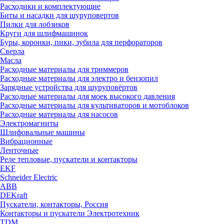
Расходики и комплектующие
Биты и насадки для шуруповертов
Пилки для лобзиков
Круги для шлифмашинок
Буры, коронки, пики, зубила для перфораторов
Сверла
Масла
Расходные материалы для триммеров
Расходные материалы для электро и бензопил
Зарядные устройства для шуруповёртов
Расходные материалы для моек высокого давления
Расходные материалы для культиваторов и мотоблоков
Расходные материалы для насосов
Электромагниты
Шлифовальные машины
Вибрационные
Ленточные
Реле тепловые, пускатели и контакторы
EKF
Schneider Electric
ABB
DEKraft
Пускатели, контакторы, Россия
Контакторы и пускатели Электротехник
TDM