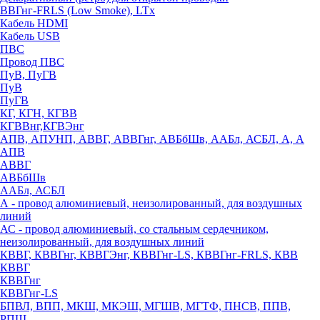
ВВГнг-FRLS (Low Smoke), LTx
Кабель HDMI
Кабель USB
ПВС
Провод ПВС
ПуВ, ПуГВ
ПуВ
ПуГВ
КГ, КГН, КГВВ
КГВВнг,КГВЭнг
АПВ, АПУНП, АВВГ, АВВГнг, АВБбШв, ААБл, АСБЛ, А, А
АПВ
АВВГ
АВБбШв
ААБл, АСБЛ
А - провод алюминиевый, неизолированный, для воздушных
линий
АС - провод алюминиевый, со стальным сердечником,
неизолированный, для воздушных линий
КВВГ, КВВГнг, КВВГЭнг, КВВГнг-LS, КВВГнг-FRLS, КВВ
КВВГ
КВВГнг
КВВГнг-LS
БПВЛ, ВПП, МКШ, МКЭШ, МГШВ, МГТФ, ПНСВ, ППВ,
РПШ,