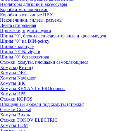
Изоляторы для шин и аксессуары
Коробки металлические
Коробки распаячные ПВХ
Наконечники, гильзы, разъемы
Лента спиральная
Протяжки, прутки, чулки
Шины "0", блоки распределительные и кросс-модули
Шины "0" на DIN-рейку
Шины в корпусе
Шины "0" Navigator
Шины "0" без изолятора
Стяжки, хомуты, площадки самоклеющиеся
Хомуты (Китай)
Хомуты DKC
Хомуты Navigator
Хомуты IEK
Хомуты REXANT и PROconnect
Хомуты ЭРА
Стяжки KOPOS
Площадки и дюбели под хомуты (стяжки)
Стяжки General
Хомуты Вихрь
Стяжки TOKOV ELECTRIC
Хомуты TDM
Термоусадка