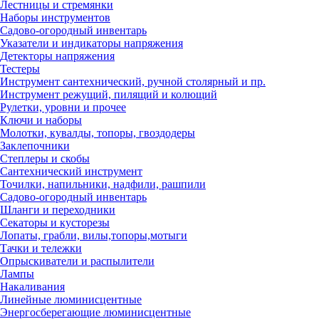
Лестницы и стремянки
Наборы инструментов
Садово-огородный инвентарь
Указатели и индикаторы напряжения
Детекторы напряжения
Тестеры
Инструмент сантехнический, ручной столярный и пр.
Инструмент режущий, пилящий и колющий
Рулетки, уровни и прочее
Ключи и наборы
Молотки, кувалды, топоры, гвоздодеры
Заклепочники
Степлеры и скобы
Сантехнический инструмент
Точилки, напильники, надфили, рашпили
Садово-огородный инвентарь
Шланги и переходники
Секаторы и кусторезы
Лопаты, грабли, вилы,топоры,мотыги
Тачки и тележки
Опрыскиватели и распылители
Лампы
Накаливания
Линейные люминисцентные
Энергосберегающие люминисцентные