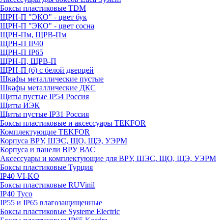
Боксы пластиковые TDM
ЩРН-П "ЭКО" - цвет бук
ЩРН-П "ЭКО" - цвет сосна
ЩРН-Пм, ЩРВ-Пм
ЩРН-П IP40
ЩРН-П IP65
ЩРН-П, ЩРВ-П
ЩРН-П (б) с белой дверцей
Шкафы металлические пустые
Шкафы металлические ДКС
Щиты пустые IP54 Россия
Щиты ИЭК
Щиты пустые IP31 Россия
Боксы пластиковые и аксессуары TEKFOR
Комплектующие TEKFOR
Корпуса ВРУ, ШЭС, ЩО, ЩЭ, УЭРМ
Корпуса и панели ВРУ ВАС
Аксессуары и комплектующие для ВРУ, ШЭС, ЩО, ЩЭ, УЭРМ
Боксы пластиковые Турция
IP40 VI-KO
Боксы пластиковые RUVinil
IP40 Тусо
IP55 и IP65 влагозащищенные
Боксы пластиковые Systeme Electric