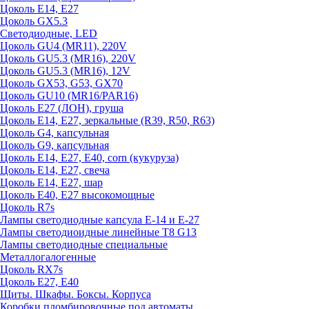
Цоколь E14, E27
Цоколь GX5.3
Светодиодные, LED
Цоколь GU4 (MR11), 220V
Цоколь GU5.3 (MR16), 220V
Цоколь GU5.3 (MR16), 12V
Цоколь GX53, G53, GX70
Цоколь GU10 (MR16/PAR16)
Цоколь Е27 (ЛОН), груша
Цоколь Е14, Е27, зеркальные (R39, R50, R63)
Цоколь G4, капсульная
Цоколь G9, капсульная
Цоколь Е14, Е27, Е40, corn (кукуруза)
Цоколь Е14, Е27, свеча
Цоколь Е14, Е27, шар
Цоколь Е40, Е27 высокомощные
Цоколь R7s
Лампы светодиодные капсула Е-14 и Е-27
Лампы светодиоидные линейные T8 G13
Лампы светодиодные специальные
Металлогалогенные
Цоколь RX7s
Цоколь Е27, E40
Щиты. Шкафы. Боксы. Корпуса
Коробки пломбировочные под автоматы