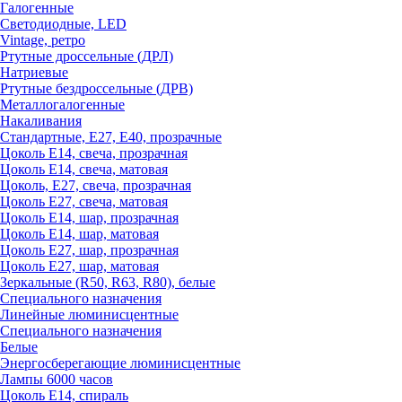
Галогенные
Светодиодные, LED
Vintage, ретро
Ртутные дроссельные (ДРЛ)
Натриевые
Ртутные бездроссельные (ДРВ)
Металлогалогенные
Накаливания
Стандартные, Е27, Е40, прозрачные
Цоколь Е14, свеча, прозрачная
Цоколь Е14, свеча, матовая
Цоколь, Е27, свеча, прозрачная
Цоколь Е27, свеча, матовая
Цоколь Е14, шар, прозрачная
Цоколь Е14, шар, матовая
Цоколь Е27, шар, прозрачная
Цоколь Е27, шар, матовая
Зеркальные (R50, R63, R80), белые
Специального назначения
Линейные люминисцентные
Специального назначения
Белые
Энергосберегающие люминисцентные
Лампы 6000 часов
Цоколь Е14, спираль