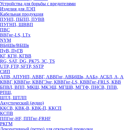
Устройства для борьбы с вредителями
Изделия для ЛЭП
Кабельная продукция
ПУНП, ПБПП, ПУВВ
ПУГНП, ШВВП
ПВС
ВВГнг-LS, LTx
NYM
ВБбШв/ВБШв
ПуВ, ПуГВ
КГ, КГН, КГВВ
RG, SAT, DG, РК75, 3С, TS
UTP, FTP, SFTP, SSTP
СИП
АПВ, АПУНП, АВВГ, АВВГнг, АВБбШв, ААБл, АСБЛ, А, А
КВВГ, КВВГнг, КВВГЭнг, КВВГнг-LS, КВВГнг-FRLS, КВВ
БПВЛ, ВПП, МКШ, МКЭШ, МГШВ, МГТФ, ПНСВ, ППВ,
РПШ,
ШТЛ, ШТЛП
Акустический (аудио)
ККСВ, КВК-В, КВК-П, ККСП
КСПВ
ППГнг-HF, ППГнг-FRHF
РКГМ
Декоративный (ретро) для открытой проводки