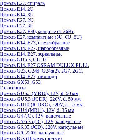
Цоколь Е27, спираль
Цоколь Е14, 2U
Цоколь Е14, 3U
Цоколь Е27, 2U
Цоколь Е27, 3U
Цоколь Е27, Е40, мощные от 36Вт
Цоколь Е27, компактные (5U, 6U, 8U)
Цоколь Е14, Е27, свечеобразные
Цоколь Е14, Е27, шарообразные
Цоколь Е14, Е27, зеркальные
Цоколь GU5.3, GU10
Цоколь Е14, Е27 OSRAM DULUX EL LL
Цоколь G23, G24d, G24q(2), 2G7, 2G11
Цоколь Е14, Е27, цилиндр
Цоколь GX53, G53
Галогенные
Цоколь GU5.3 (MR16), 12V, d. 50 мм
Цоколь GU5.3 (JCDR), 220V, d. 50 мм
Цоколь GU10 (JCDRC), 220V, d. 55 мм
Цоколь GU4 (MR11), 12V, d. 35 мм
Цоколь G4 (JC), 12V, капсульные
Цоколь GY6.35 (JC), 12V, капсульные
Цоколь G6.35 (JCD), 220V, капсульные
Цоколь G9, 220V, капсульные
Цоколь R7s (Прожекторные)