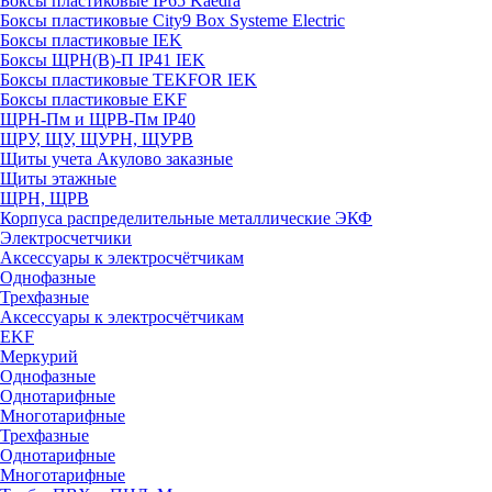
Боксы пластиковые IP65 Kaedra
Боксы пластиковые City9 Box Systeme Electric
Боксы пластиковые IEK
Боксы ЩРН(В)-П IP41 IEK
Боксы пластиковые TEKFOR IEK
Боксы пластиковые EKF
ЩРН-Пм и ЩРВ-Пм IP40
ЩРУ, ЩУ, ЩУРН, ЩУРВ
Щиты учета Акулово заказные
Щиты этажные
ЩРН, ЩРВ
Корпуса распределительные металлические ЭКФ
Электросчетчики
Аксессуары к электросчётчикам
Однофазные
Трехфазные
Аксессуары к электросчётчикам
EKF
Меркурий
Однофазные
Однотарифные
Многотарифные
Трехфазные
Однотарифные
Многотарифные