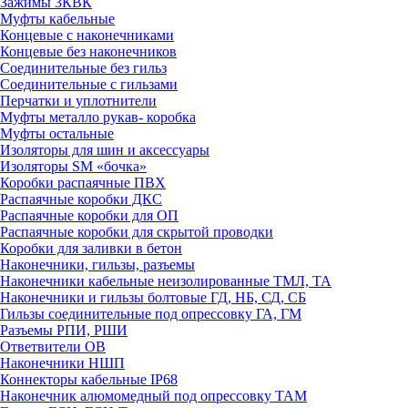
Зажимы 3КВК
Муфты кабельные
Концевые с наконечниками
Концевые без наконечников
Соединительные без гильз
Соединительные с гильзами
Перчатки и уплотнители
Муфты металло рукав- коробка
Муфты остальные
Изоляторы для шин и аксессуары
Изоляторы SM «бочка»
Коробки распаячные ПВХ
Распаячные коробки ДКС
Распаячные коробки для ОП
Распаячные коробки для скрытой проводки
Коробки для заливки в бетон
Наконечники, гильзы, разъемы
Наконечники кабельные неизолированные ТМЛ, ТА
Наконечники и гильзы болтовые ГД, НБ, СД, СБ
Гильзы соединительные под опрессовку ГА, ГМ
Разъемы РПИ, РШИ
Ответвители ОВ
Наконечники НШП
Коннекторы кабельные IP68
Наконечник алюмомедный под опрессовку ТАМ