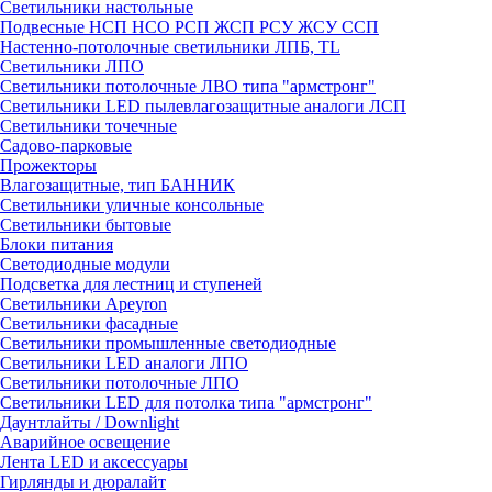
Светильники настольные
Подвесные НСП НСО РСП ЖСП РСУ ЖСУ ССП
Настенно-потолочные светильники ЛПБ, TL
Светильники ЛПО
Светильники потолочные ЛВО типа "армстронг"
Светильники LED пылевлагозащитные аналоги ЛСП
Светильники точечные
Садово-парковые
Прожекторы
Влагозащитные, тип БАННИК
Светильники уличные консольные
Светильники бытовые
Блоки питания
Светодиодные модули
Подсветка для лестниц и ступеней
Светильники Apeyron
Светильники фасадные
Светильники промышленные светодиодные
Светильники LED аналоги ЛПО
Светильники потолочные ЛПО
Светильники LED для потолка типа "армстронг"
Даунтлайты / Downlight
Аварийное освещение
Лента LED и аксессуары
Гирлянды и дюралайт