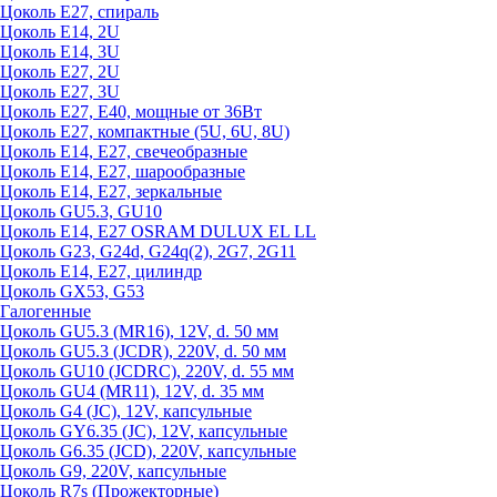
Цоколь Е27, спираль
Цоколь Е14, 2U
Цоколь Е14, 3U
Цоколь Е27, 2U
Цоколь Е27, 3U
Цоколь Е27, Е40, мощные от 36Вт
Цоколь Е27, компактные (5U, 6U, 8U)
Цоколь Е14, Е27, свечеобразные
Цоколь Е14, Е27, шарообразные
Цоколь Е14, Е27, зеркальные
Цоколь GU5.3, GU10
Цоколь Е14, Е27 OSRAM DULUX EL LL
Цоколь G23, G24d, G24q(2), 2G7, 2G11
Цоколь Е14, Е27, цилиндр
Цоколь GX53, G53
Галогенные
Цоколь GU5.3 (MR16), 12V, d. 50 мм
Цоколь GU5.3 (JCDR), 220V, d. 50 мм
Цоколь GU10 (JCDRC), 220V, d. 55 мм
Цоколь GU4 (MR11), 12V, d. 35 мм
Цоколь G4 (JC), 12V, капсульные
Цоколь GY6.35 (JC), 12V, капсульные
Цоколь G6.35 (JCD), 220V, капсульные
Цоколь G9, 220V, капсульные
Цоколь R7s (Прожекторные)