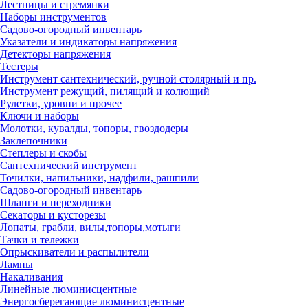
Лестницы и стремянки
Наборы инструментов
Садово-огородный инвентарь
Указатели и индикаторы напряжения
Детекторы напряжения
Тестеры
Инструмент сантехнический, ручной столярный и пр.
Инструмент режущий, пилящий и колющий
Рулетки, уровни и прочее
Ключи и наборы
Молотки, кувалды, топоры, гвоздодеры
Заклепочники
Степлеры и скобы
Сантехнический инструмент
Точилки, напильники, надфили, рашпили
Садово-огородный инвентарь
Шланги и переходники
Секаторы и кусторезы
Лопаты, грабли, вилы,топоры,мотыги
Тачки и тележки
Опрыскиватели и распылители
Лампы
Накаливания
Линейные люминисцентные
Энергосберегающие люминисцентные