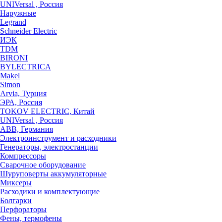
UNIVersal , Россия
Наружные
Legrand
Schneider Electric
ИЭК
TDM
BIRONI
BYLECTRICA
Makel
Simon
Arvia, Турция
ЭРА, Россия
TOKOV ELECTRIC, Китай
UNIVersal , Россия
ABB, Германия
Электроинструмент и расходники
Генераторы, электростанции
Компрессоры
Сварочное оборудование
Шуруповерты аккумуляторные
Миксеры
Расходики и комплектующие
Болгарки
Перфораторы
Фены, термофены