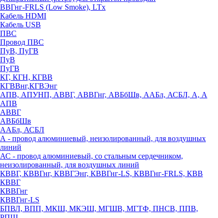
ВВГнг-FRLS (Low Smoke), LTx
Кабель HDMI
Кабель USB
ПВС
Провод ПВС
ПуВ, ПуГВ
ПуВ
ПуГВ
КГ, КГН, КГВВ
КГВВнг,КГВЭнг
АПВ, АПУНП, АВВГ, АВВГнг, АВБбШв, ААБл, АСБЛ, А, А
АПВ
АВВГ
АВБбШв
ААБл, АСБЛ
А - провод алюминиевый, неизолированный, для воздушных
линий
АС - провод алюминиевый, со стальным сердечником,
неизолированный, для воздушных линий
КВВГ, КВВГнг, КВВГЭнг, КВВГнг-LS, КВВГнг-FRLS, КВВ
КВВГ
КВВГнг
КВВГнг-LS
БПВЛ, ВПП, МКШ, МКЭШ, МГШВ, МГТФ, ПНСВ, ППВ,
РПШ,