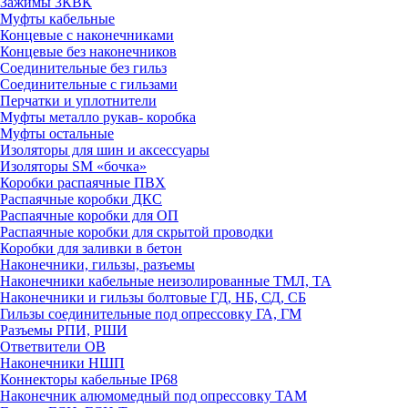
Зажимы 3КВК
Муфты кабельные
Концевые с наконечниками
Концевые без наконечников
Соединительные без гильз
Соединительные с гильзами
Перчатки и уплотнители
Муфты металло рукав- коробка
Муфты остальные
Изоляторы для шин и аксессуары
Изоляторы SM «бочка»
Коробки распаячные ПВХ
Распаячные коробки ДКС
Распаячные коробки для ОП
Распаячные коробки для скрытой проводки
Коробки для заливки в бетон
Наконечники, гильзы, разъемы
Наконечники кабельные неизолированные ТМЛ, ТА
Наконечники и гильзы болтовые ГД, НБ, СД, СБ
Гильзы соединительные под опрессовку ГА, ГМ
Разъемы РПИ, РШИ
Ответвители ОВ
Наконечники НШП
Коннекторы кабельные IP68
Наконечник алюмомедный под опрессовку ТАМ