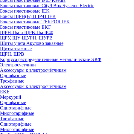
Боксы пластиковые IP65 Kaedra
Боксы пластиковые City9 Box Systeme Electric
Боксы пластиковые IEK
Боксы ЩРН(В)-П IP41 IEK
Боксы пластиковые TEKFOR IEK
Боксы пластиковые EKF
ЩРН-Пм и ЩРВ-Пм IP40
ЩРУ, ЩУ, ЩУРН, ЩУРВ
Щиты учета Акулово заказные
Щиты этажные
ЩРН, ЩРВ
Корпуса распределительные металлические ЭКФ
Электросчетчики
Аксессуары к электросчётчикам
Однофазные
Трехфазные
Аксессуары к электросчётчикам
EKF
Меркурий
Однофазные
Однотарифные
Многотарифные
Трехфазные
Однотарифные
Многотарифные