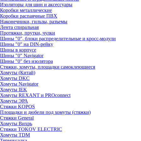
Изоляторы для шин и аксессуары
Коробки металлические
Коробки распаячные ПВХ
Наконечники, гильзы, разъемы
Лента спиральная
Протяжки, прутки, чулки
Шины "0", блоки распределительные и кросс-модули
Шины "0" на DIN-рейку
Шины в корпусе
Шины "0" Navigator
Шины "0" без изолятора
Стяжки, хомуты, площадки самоклеющиеся
Хомуты (Китай)
Хомуты DKC
Хомуты Navigator
Хомуты IEK
Хомуты REXANT и PROconnect
Хомуты ЭРА
Стяжки KOPOS
Площадки и дюбели под хомуты (стяжки)
Стяжки General
Хомуты Вихрь
Стяжки TOKOV ELECTRIC
Хомуты TDM
Термоусадка