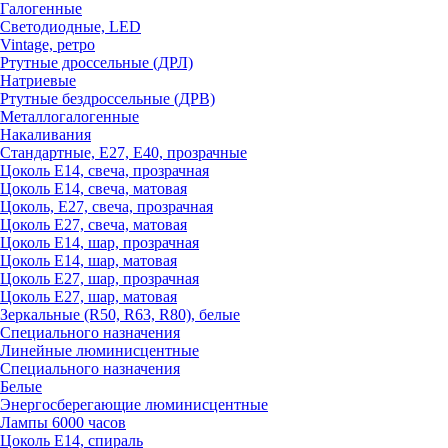
Галогенные
Светодиодные, LED
Vintage, ретро
Ртутные дроссельные (ДРЛ)
Натриевые
Ртутные бездроссельные (ДРВ)
Металлогалогенные
Накаливания
Стандартные, Е27, Е40, прозрачные
Цоколь Е14, свеча, прозрачная
Цоколь Е14, свеча, матовая
Цоколь, Е27, свеча, прозрачная
Цоколь Е27, свеча, матовая
Цоколь Е14, шар, прозрачная
Цоколь Е14, шар, матовая
Цоколь Е27, шар, прозрачная
Цоколь Е27, шар, матовая
Зеркальные (R50, R63, R80), белые
Специального назначения
Линейные люминисцентные
Специального назначения
Белые
Энергосберегающие люминисцентные
Лампы 6000 часов
Цоколь Е14, спираль