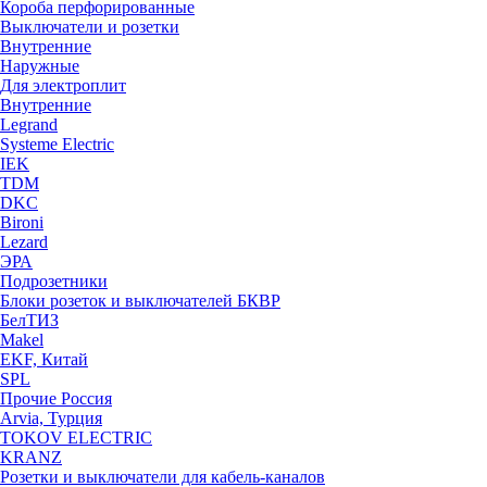
Короба перфорированные
Выключатели и розетки
Внутренние
Наружные
Для электроплит
Внутренние
Legrand
Systeme Electric
IEK
TDM
DKC
Bironi
Lezard
ЭРА
Подрозетники
Блоки розеток и выключателей БКВР
БелТИЗ
Makel
EKF, Китай
SPL
Прочие Россия
Arvia, Турция
TOKOV ELECTRIC
KRANZ
Розетки и выключатели для кабель-каналов