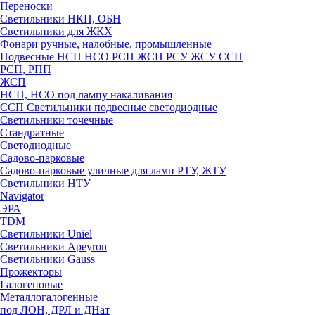
Переноски
Светильники НКП, ОБН
Светильники для ЖКХ
Фонари ручные, налобные, промышленные
Подвесные НСП НСО РСП ЖСП РСУ ЖСУ ССП
РСП, РПП
ЖСП
НСП, НСО под лампу накаливания
ССП Светильники подвесные светодиодные
Светильники точечные
Стандратные
Светодиодные
Садово-парковые
Садово-парковые уличные для ламп РТУ, ЖТУ
Светильники НТУ
Navigator
ЭРА
TDM
Светильники Uniel
Светильники Apeyron
Светильники Gauss
Прожекторы
Галогеновые
Металлогалогенные
под ЛОН, ДРЛ и ДНат