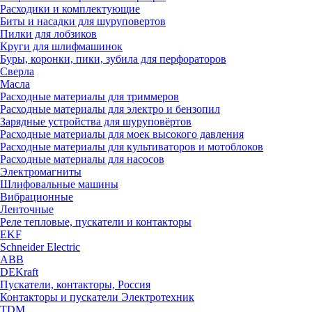
Расходики и комплектующие
Биты и насадки для шуруповертов
Пилки для лобзиков
Круги для шлифмашинок
Буры, коронки, пики, зубила для перфораторов
Сверла
Масла
Расходные материалы для триммеров
Расходные материалы для электро и бензопил
Зарядные устройства для шуруповёртов
Расходные материалы для моек высокого давления
Расходные материалы для культиваторов и мотоблоков
Расходные материалы для насосов
Электромагниты
Шлифовальные машины
Вибрационные
Ленточные
Реле тепловые, пускатели и контакторы
EKF
Schneider Electric
ABB
DEKraft
Пускатели, контакторы, Россия
Контакторы и пускатели Электротехник
TDM