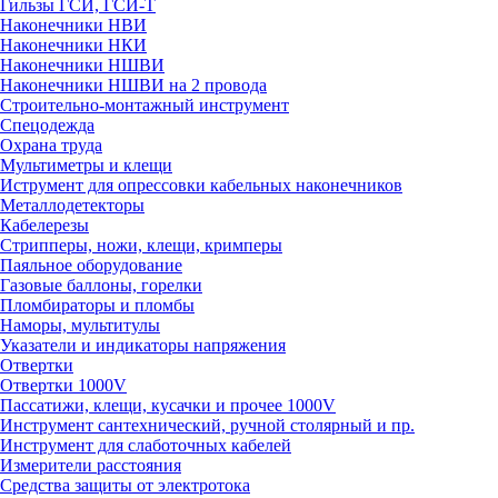
Гильзы ГСИ, ГСИ-Т
Наконечники НВИ
Наконечники НКИ
Наконечники НШВИ
Наконечники НШВИ на 2 провода
Строительно-монтажный инструмент
Спецодежда
Охрана труда
Мультиметры и клещи
Иструмент для опрессовки кабельных наконечников
Металлодетекторы
Кабелерезы
Стрипперы, ножи, клещи, кримперы
Паяльное оборудование
Газовые баллоны, горелки
Пломбираторы и пломбы
Наморы, мультитулы
Указатели и индикаторы напряжения
Отвертки
Отвертки 1000V
Пассатижи, клещи, кусачки и прочее 1000V
Инструмент сантехнический, ручной столярный и пр.
Инструмент для слаботочных кабелей
Измерители расстояния
Средства защиты от электротока