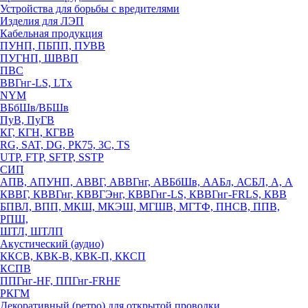
Устройства для борьбы с вредителями
Изделия для ЛЭП
Кабельная продукция
ПУНП, ПБПП, ПУВВ
ПУГНП, ШВВП
ПВС
ВВГнг-LS, LTx
NYM
ВБбШв/ВБШв
ПуВ, ПуГВ
КГ, КГН, КГВВ
RG, SAT, DG, РК75, 3С, TS
UTP, FTP, SFTP, SSTP
СИП
АПВ, АПУНП, АВВГ, АВВГнг, АВБбШв, ААБл, АСБЛ, А, А
КВВГ, КВВГнг, КВВГЭнг, КВВГнг-LS, КВВГнг-FRLS, КВВ
БПВЛ, ВПП, МКШ, МКЭШ, МГШВ, МГТФ, ПНСВ, ППВ,
РПШ,
ШТЛ, ШТЛП
Акустический (аудио)
ККСВ, КВК-В, КВК-П, ККСП
КСПВ
ППГнг-HF, ППГнг-FRHF
РКГМ
Декоративный (ретро) для открытой проводки