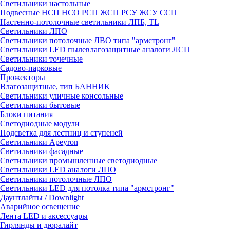
Светильники настольные
Подвесные НСП НСО РСП ЖСП РСУ ЖСУ ССП
Настенно-потолочные светильники ЛПБ, TL
Светильники ЛПО
Светильники потолочные ЛВО типа "армстронг"
Светильники LED пылевлагозащитные аналоги ЛСП
Светильники точечные
Садово-парковые
Прожекторы
Влагозащитные, тип БАННИК
Светильники уличные консольные
Светильники бытовые
Блоки питания
Светодиодные модули
Подсветка для лестниц и ступеней
Светильники Apeyron
Светильники фасадные
Светильники промышленные светодиодные
Светильники LED аналоги ЛПО
Светильники потолочные ЛПО
Светильники LED для потолка типа "армстронг"
Даунтлайты / Downlight
Аварийное освещение
Лента LED и аксессуары
Гирлянды и дюралайт