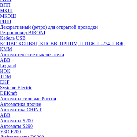
ВПП
МКШ
МКЭШ
РПШ
Декоративный (ретро) для открытой проводки
Ретропровод BIRONI
Кабель USB
КСПВГ, КСПВЭГ, КПСВВ, ПРППМ, ПТПЖ ,П-274, ПВЖ,
КММ
Автоматические выключатели
ABB
Legrand
ИЭК
TDM
EKF
Systeme Electric
DEKraft
Автоматы силовые Россия
Автоматика прочее
Автоматика CHINT
ABB
Автоматы S200
Автоматы S290
УЗО F200