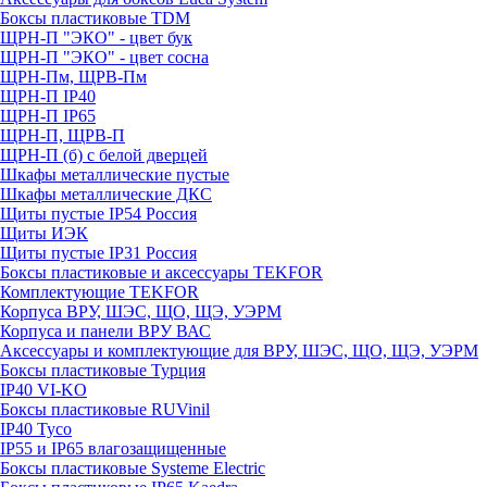
Боксы пластиковые TDM
ЩРН-П "ЭКО" - цвет бук
ЩРН-П "ЭКО" - цвет сосна
ЩРН-Пм, ЩРВ-Пм
ЩРН-П IP40
ЩРН-П IP65
ЩРН-П, ЩРВ-П
ЩРН-П (б) с белой дверцей
Шкафы металлические пустые
Шкафы металлические ДКС
Щиты пустые IP54 Россия
Щиты ИЭК
Щиты пустые IP31 Россия
Боксы пластиковые и аксессуары TEKFOR
Комплектующие TEKFOR
Корпуса ВРУ, ШЭС, ЩО, ЩЭ, УЭРМ
Корпуса и панели ВРУ ВАС
Аксессуары и комплектующие для ВРУ, ШЭС, ЩО, ЩЭ, УЭРМ
Боксы пластиковые Турция
IP40 VI-KO
Боксы пластиковые RUVinil
IP40 Тусо
IP55 и IP65 влагозащищенные
Боксы пластиковые Systeme Electric