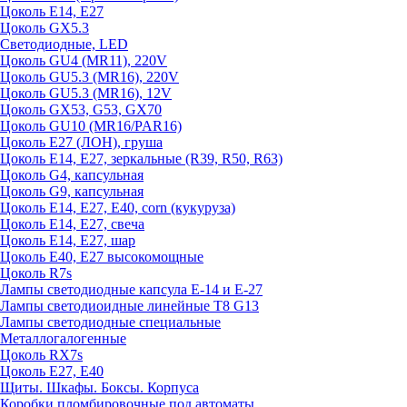
Цоколь E14, E27
Цоколь GX5.3
Светодиодные, LED
Цоколь GU4 (MR11), 220V
Цоколь GU5.3 (MR16), 220V
Цоколь GU5.3 (MR16), 12V
Цоколь GX53, G53, GX70
Цоколь GU10 (MR16/PAR16)
Цоколь Е27 (ЛОН), груша
Цоколь Е14, Е27, зеркальные (R39, R50, R63)
Цоколь G4, капсульная
Цоколь G9, капсульная
Цоколь Е14, Е27, Е40, corn (кукуруза)
Цоколь Е14, Е27, свеча
Цоколь Е14, Е27, шар
Цоколь Е40, Е27 высокомощные
Цоколь R7s
Лампы светодиодные капсула Е-14 и Е-27
Лампы светодиоидные линейные T8 G13
Лампы светодиодные специальные
Металлогалогенные
Цоколь RX7s
Цоколь Е27, E40
Щиты. Шкафы. Боксы. Корпуса
Коробки пломбировочные под автоматы