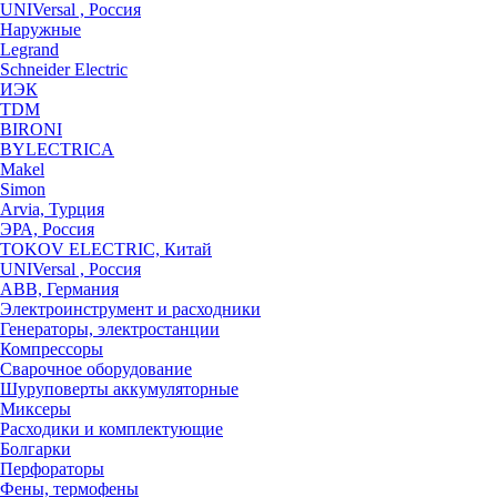
UNIVersal , Россия
Наружные
Legrand
Schneider Electric
ИЭК
TDM
BIRONI
BYLECTRICA
Makel
Simon
Arvia, Турция
ЭРА, Россия
TOKOV ELECTRIC, Китай
UNIVersal , Россия
ABB, Германия
Электроинструмент и расходники
Генераторы, электростанции
Компрессоры
Сварочное оборудование
Шуруповерты аккумуляторные
Миксеры
Расходики и комплектующие
Болгарки
Перфораторы
Фены, термофены