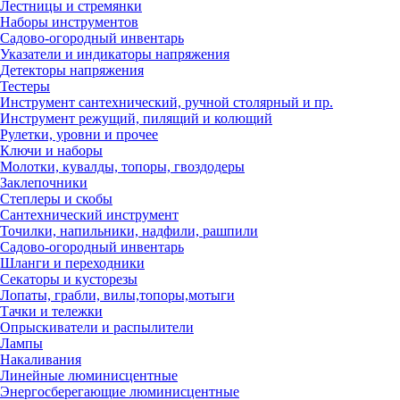
Лестницы и стремянки
Наборы инструментов
Садово-огородный инвентарь
Указатели и индикаторы напряжения
Детекторы напряжения
Тестеры
Инструмент сантехнический, ручной столярный и пр.
Инструмент режущий, пилящий и колющий
Рулетки, уровни и прочее
Ключи и наборы
Молотки, кувалды, топоры, гвоздодеры
Заклепочники
Степлеры и скобы
Сантехнический инструмент
Точилки, напильники, надфили, рашпили
Садово-огородный инвентарь
Шланги и переходники
Секаторы и кусторезы
Лопаты, грабли, вилы,топоры,мотыги
Тачки и тележки
Опрыскиватели и распылители
Лампы
Накаливания
Линейные люминисцентные
Энергосберегающие люминисцентные