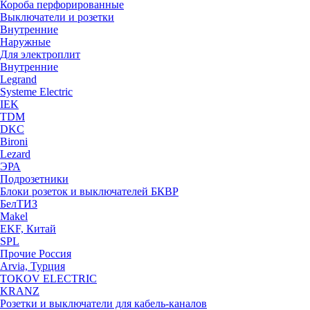
Короба перфорированные
Выключатели и розетки
Внутренние
Наружные
Для электроплит
Внутренние
Legrand
Systeme Electric
IEK
TDM
DKC
Bironi
Lezard
ЭРА
Подрозетники
Блоки розеток и выключателей БКВР
БелТИЗ
Makel
EKF, Китай
SPL
Прочие Россия
Arvia, Турция
TOKOV ELECTRIC
KRANZ
Розетки и выключатели для кабель-каналов