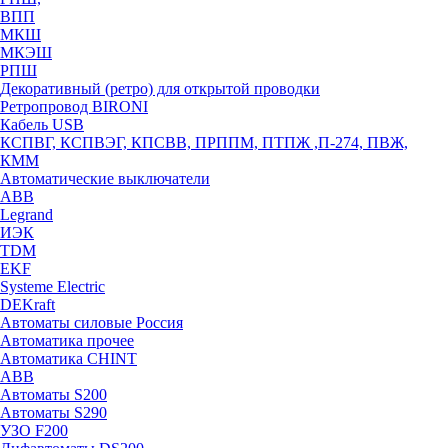
ВПП
МКШ
МКЭШ
РПШ
Декоративный (ретро) для открытой проводки
Ретропровод BIRONI
Кабель USB
КСПВГ, КСПВЭГ, КПСВВ, ПРППМ, ПТПЖ ,П-274, ПВЖ,
КММ
Автоматические выключатели
ABB
Legrand
ИЭК
TDM
EKF
Systeme Electric
DEKraft
Автоматы силовые Россия
Автоматика прочее
Автоматика CHINT
ABB
Автоматы S200
Автоматы S290
УЗО F200