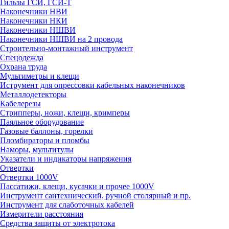
Гильзы ГСИ, ГСИ-Т
Наконечники НВИ
Наконечники НКИ
Наконечники НШВИ
Наконечники НШВИ на 2 провода
Строительно-монтажный инструмент
Спецодежда
Охрана труда
Мультиметры и клещи
Иструмент для опрессовки кабельных наконечников
Металлодетекторы
Кабелерезы
Стрипперы, ножи, клещи, кримперы
Паяльное оборудование
Газовые баллоны, горелки
Пломбираторы и пломбы
Наморы, мультитулы
Указатели и индикаторы напряжения
Отвертки
Отвертки 1000V
Пассатижи, клещи, кусачки и прочее 1000V
Инструмент сантехнический, ручной столярный и пр.
Инструмент для слаботочных кабелей
Измерители расстояния
Средства защиты от электротока