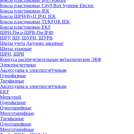
Боксы пластиковые IP65 Kaedra
Боксы пластиковые City9 Box Systeme Electric
Боксы пластиковые IEK
Боксы ЩРН(В)-П IP41 IEK
Боксы пластиковые TEKFOR IEK
Боксы пластиковые EKF
ЩРН-Пм и ЩРВ-Пм IP40
ЩРУ, ЩУ, ЩУРН, ЩУРВ
Щиты учета Акулово заказные
Щиты этажные
ЩРН, ЩРВ
Корпуса распределительные металлические ЭКФ
Электросчетчики
Аксессуары к электросчётчикам
Однофазные
Трехфазные
Аксессуары к электросчётчикам
EKF
Меркурий
Однофазные
Однотарифные
Многотарифные
Трехфазные
Однотарифные
Многотарифные