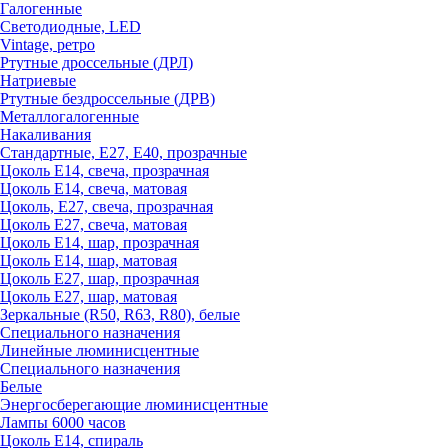
Галогенные
Светодиодные, LED
Vintage, ретро
Ртутные дроссельные (ДРЛ)
Натриевые
Ртутные бездроссельные (ДРВ)
Металлогалогенные
Накаливания
Стандартные, Е27, Е40, прозрачные
Цоколь Е14, свеча, прозрачная
Цоколь Е14, свеча, матовая
Цоколь, Е27, свеча, прозрачная
Цоколь Е27, свеча, матовая
Цоколь Е14, шар, прозрачная
Цоколь Е14, шар, матовая
Цоколь Е27, шар, прозрачная
Цоколь Е27, шар, матовая
Зеркальные (R50, R63, R80), белые
Специального назначения
Линейные люминисцентные
Специального назначения
Белые
Энергосберегающие люминисцентные
Лампы 6000 часов
Цоколь Е14, спираль