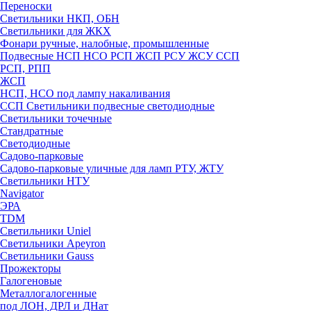
Переноски
Светильники НКП, ОБН
Светильники для ЖКХ
Фонари ручные, налобные, промышленные
Подвесные НСП НСО РСП ЖСП РСУ ЖСУ ССП
РСП, РПП
ЖСП
НСП, НСО под лампу накаливания
ССП Светильники подвесные светодиодные
Светильники точечные
Стандратные
Светодиодные
Садово-парковые
Садово-парковые уличные для ламп РТУ, ЖТУ
Светильники НТУ
Navigator
ЭРА
TDM
Светильники Uniel
Светильники Apeyron
Светильники Gauss
Прожекторы
Галогеновые
Металлогалогенные
под ЛОН, ДРЛ и ДНат