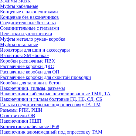
Зажимы 3КВК
Муфты кабельные
Концевые с наконечниками
Концевые без наконечников
Соединительные без гильз
Соединительные с гильзами
Перчатки и уплотнители
Муфты металло рукав- коробка
Муфты остальные
Изоляторы для шин и аксессуары
Изоляторы SM «бочка»
Коробки распаячные ПВХ
Распаячные коробки ДКС
Распаячные коробки для ОП
Распаячные коробки для скрытой проводки
Коробки для заливки в бетон
Наконечники, гильзы, разъемы
Наконечники кабельные неизолированные ТМЛ, ТА
Наконечники и гильзы болтовые ГД, НБ, СД, СБ
Гильзы соединительные под опрессовку ГА, ГМ
Разъемы РПИ, РШИ
Ответвители ОВ
Наконечники НШП
Коннекторы кабельные IP68
Наконечник алюмомедный под опрессовку ТАМ