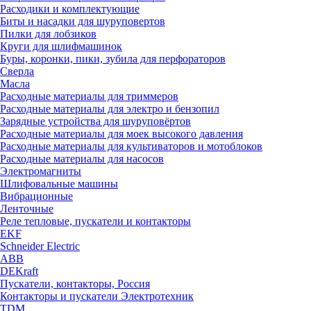
Расходики и комплектующие
Биты и насадки для шуруповертов
Пилки для лобзиков
Круги для шлифмашинок
Буры, коронки, пики, зубила для перфораторов
Сверла
Масла
Расходные материалы для триммеров
Расходные материалы для электро и бензопил
Зарядные устройства для шуруповёртов
Расходные материалы для моек высокого давления
Расходные материалы для культиваторов и мотоблоков
Расходные материалы для насосов
Электромагниты
Шлифовальные машины
Вибрационные
Ленточные
Реле тепловые, пускатели и контакторы
EKF
Schneider Electric
ABB
DEKraft
Пускатели, контакторы, Россия
Контакторы и пускатели Электротехник
TDM