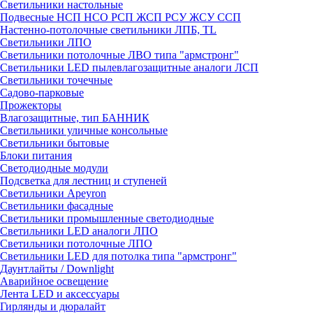
Светильники настольные
Подвесные НСП НСО РСП ЖСП РСУ ЖСУ ССП
Настенно-потолочные светильники ЛПБ, TL
Светильники ЛПО
Светильники потолочные ЛВО типа "армстронг"
Светильники LED пылевлагозащитные аналоги ЛСП
Светильники точечные
Садово-парковые
Прожекторы
Влагозащитные, тип БАННИК
Светильники уличные консольные
Светильники бытовые
Блоки питания
Светодиодные модули
Подсветка для лестниц и ступеней
Светильники Apeyron
Светильники фасадные
Светильники промышленные светодиодные
Светильники LED аналоги ЛПО
Светильники потолочные ЛПО
Светильники LED для потолка типа "армстронг"
Даунтлайты / Downlight
Аварийное освещение
Лента LED и аксессуары
Гирлянды и дюралайт