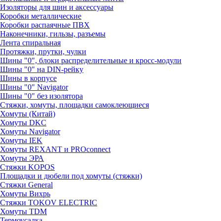
Изоляторы для шин и аксессуары
Коробки металлические
Коробки распаячные ПВХ
Наконечники, гильзы, разъемы
Лента спиральная
Протяжки, прутки, чулки
Шины "0", блоки распределительные и кросс-модули
Шины "0" на DIN-рейку
Шины в корпусе
Шины "0" Navigator
Шины "0" без изолятора
Стяжки, хомуты, площадки самоклеющиеся
Хомуты (Китай)
Хомуты DKC
Хомуты Navigator
Хомуты IEK
Хомуты REXANT и PROconnect
Хомуты ЭРА
Стяжки KOPOS
Площадки и дюбели под хомуты (стяжки)
Стяжки General
Хомуты Вихрь
Стяжки TOKOV ELECTRIC
Хомуты TDM
Термоусадка