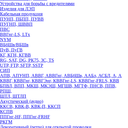
Устройства для борьбы с вредителями
Изделия для ЛЭП
Кабельная продукция
ПУНП, ПБПП, ПУВВ
ПУГНП, ШВВП
ПВС
ВВГнг-LS, LTx
NYM
ВБбШв/ВБШв
ПуВ, ПуГВ
КГ, КГН, КГВВ
RG, SAT, DG, РК75, 3С, TS
UTP, FTP, SFTP, SSTP
СИП
АПВ, АПУНП, АВВГ, АВВГнг, АВБбШв, ААБл, АСБЛ, А, А
КВВГ, КВВГнг, КВВГЭнг, КВВГнг-LS, КВВГнг-FRLS, КВВ
БПВЛ, ВПП, МКШ, МКЭШ, МГШВ, МГТФ, ПНСВ, ППВ,
РПШ,
ШТЛ, ШТЛП
Акустический (аудио)
ККСВ, КВК-В, КВК-П, ККСП
КСПВ
ППГнг-HF, ППГнг-FRHF
РКГМ
Декоративный (ретро) для открытой проводки