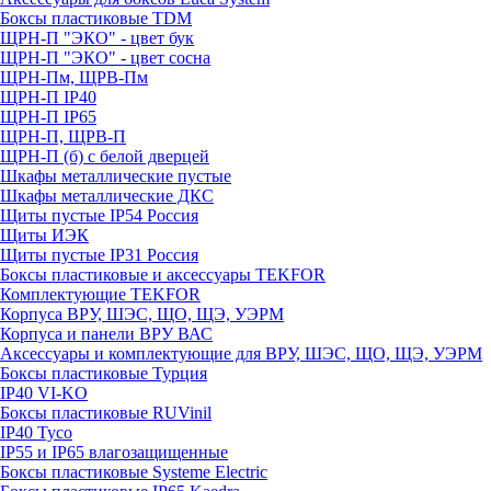
Боксы пластиковые TDM
ЩРН-П "ЭКО" - цвет бук
ЩРН-П "ЭКО" - цвет сосна
ЩРН-Пм, ЩРВ-Пм
ЩРН-П IP40
ЩРН-П IP65
ЩРН-П, ЩРВ-П
ЩРН-П (б) с белой дверцей
Шкафы металлические пустые
Шкафы металлические ДКС
Щиты пустые IP54 Россия
Щиты ИЭК
Щиты пустые IP31 Россия
Боксы пластиковые и аксессуары TEKFOR
Комплектующие TEKFOR
Корпуса ВРУ, ШЭС, ЩО, ЩЭ, УЭРМ
Корпуса и панели ВРУ ВАС
Аксессуары и комплектующие для ВРУ, ШЭС, ЩО, ЩЭ, УЭРМ
Боксы пластиковые Турция
IP40 VI-KO
Боксы пластиковые RUVinil
IP40 Тусо
IP55 и IP65 влагозащищенные
Боксы пластиковые Systeme Electric