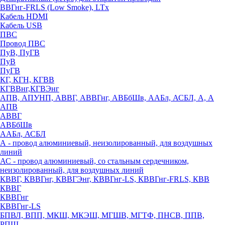
ВВГнг-FRLS (Low Smoke), LTx
Кабель HDMI
Кабель USB
ПВС
Провод ПВС
ПуВ, ПуГВ
ПуВ
ПуГВ
КГ, КГН, КГВВ
КГВВнг,КГВЭнг
АПВ, АПУНП, АВВГ, АВВГнг, АВБбШв, ААБл, АСБЛ, А, А
АПВ
АВВГ
АВБбШв
ААБл, АСБЛ
А - провод алюминиевый, неизолированный, для воздушных
линий
АС - провод алюминиевый, со стальным сердечником,
неизолированный, для воздушных линий
КВВГ, КВВГнг, КВВГЭнг, КВВГнг-LS, КВВГнг-FRLS, КВВ
КВВГ
КВВГнг
КВВГнг-LS
БПВЛ, ВПП, МКШ, МКЭШ, МГШВ, МГТФ, ПНСВ, ППВ,
РПШ,