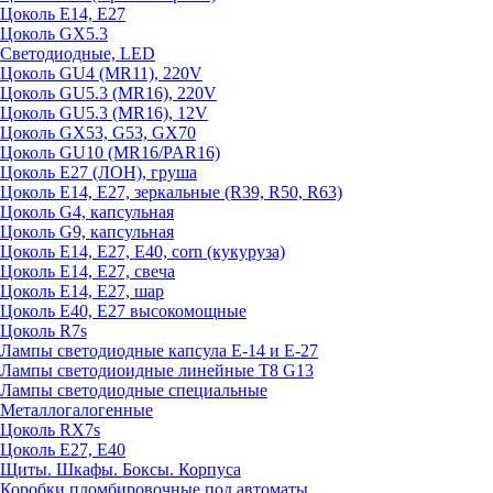
Цоколь E14, E27
Цоколь GX5.3
Светодиодные, LED
Цоколь GU4 (MR11), 220V
Цоколь GU5.3 (MR16), 220V
Цоколь GU5.3 (MR16), 12V
Цоколь GX53, G53, GX70
Цоколь GU10 (MR16/PAR16)
Цоколь Е27 (ЛОН), груша
Цоколь Е14, Е27, зеркальные (R39, R50, R63)
Цоколь G4, капсульная
Цоколь G9, капсульная
Цоколь Е14, Е27, Е40, corn (кукуруза)
Цоколь Е14, Е27, свеча
Цоколь Е14, Е27, шар
Цоколь Е40, Е27 высокомощные
Цоколь R7s
Лампы светодиодные капсула Е-14 и Е-27
Лампы светодиоидные линейные T8 G13
Лампы светодиодные специальные
Металлогалогенные
Цоколь RX7s
Цоколь Е27, E40
Щиты. Шкафы. Боксы. Корпуса
Коробки пломбировочные под автоматы