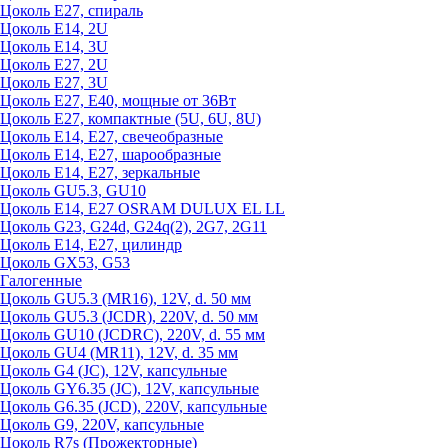
Цоколь Е27, спираль
Цоколь Е14, 2U
Цоколь Е14, 3U
Цоколь Е27, 2U
Цоколь Е27, 3U
Цоколь Е27, Е40, мощные от 36Вт
Цоколь Е27, компактные (5U, 6U, 8U)
Цоколь Е14, Е27, свечеобразные
Цоколь Е14, Е27, шарообразные
Цоколь Е14, Е27, зеркальные
Цоколь GU5.3, GU10
Цоколь Е14, Е27 OSRAM DULUX EL LL
Цоколь G23, G24d, G24q(2), 2G7, 2G11
Цоколь Е14, Е27, цилиндр
Цоколь GX53, G53
Галогенные
Цоколь GU5.3 (MR16), 12V, d. 50 мм
Цоколь GU5.3 (JCDR), 220V, d. 50 мм
Цоколь GU10 (JCDRC), 220V, d. 55 мм
Цоколь GU4 (MR11), 12V, d. 35 мм
Цоколь G4 (JC), 12V, капсульные
Цоколь GY6.35 (JC), 12V, капсульные
Цоколь G6.35 (JCD), 220V, капсульные
Цоколь G9, 220V, капсульные
Цоколь R7s (Прожекторные)