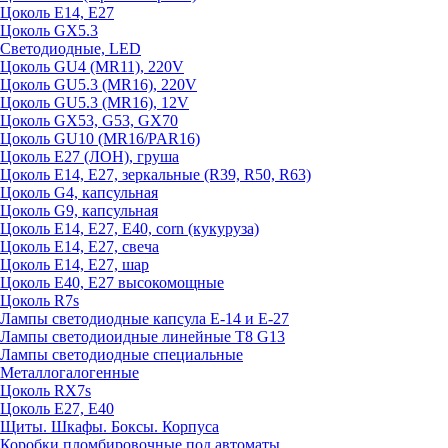
Цоколь E14, E27
Цоколь GX5.3
Светодиодные, LED
Цоколь GU4 (MR11), 220V
Цоколь GU5.3 (MR16), 220V
Цоколь GU5.3 (MR16), 12V
Цоколь GX53, G53, GX70
Цоколь GU10 (MR16/PAR16)
Цоколь Е27 (ЛОН), груша
Цоколь Е14, Е27, зеркальные (R39, R50, R63)
Цоколь G4, капсульная
Цоколь G9, капсульная
Цоколь Е14, Е27, Е40, corn (кукуруза)
Цоколь Е14, Е27, свеча
Цоколь Е14, Е27, шар
Цоколь Е40, Е27 высокомощные
Цоколь R7s
Лампы светодиодные капсула Е-14 и Е-27
Лампы светодиоидные линейные T8 G13
Лампы светодиодные специальные
Металлогалогенные
Цоколь RX7s
Цоколь Е27, E40
Щиты. Шкафы. Боксы. Корпуса
Коробки пломбировочные под автоматы