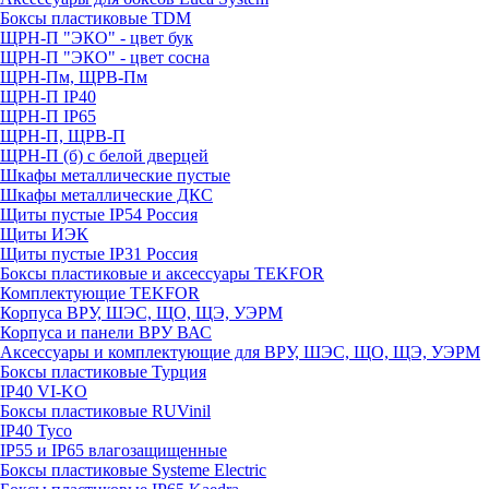
Боксы пластиковые TDM
ЩРН-П "ЭКО" - цвет бук
ЩРН-П "ЭКО" - цвет сосна
ЩРН-Пм, ЩРВ-Пм
ЩРН-П IP40
ЩРН-П IP65
ЩРН-П, ЩРВ-П
ЩРН-П (б) с белой дверцей
Шкафы металлические пустые
Шкафы металлические ДКС
Щиты пустые IP54 Россия
Щиты ИЭК
Щиты пустые IP31 Россия
Боксы пластиковые и аксессуары TEKFOR
Комплектующие TEKFOR
Корпуса ВРУ, ШЭС, ЩО, ЩЭ, УЭРМ
Корпуса и панели ВРУ ВАС
Аксессуары и комплектующие для ВРУ, ШЭС, ЩО, ЩЭ, УЭРМ
Боксы пластиковые Турция
IP40 VI-KO
Боксы пластиковые RUVinil
IP40 Тусо
IP55 и IP65 влагозащищенные
Боксы пластиковые Systeme Electric