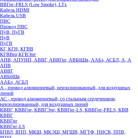
ВВГнг-FRLS (Low Smoke), LTx
Кабель HDMI
Кабель USB
ПВС
Провод ПВС
ПуВ, ПуГВ
ПуВ
ПуГВ
КГ, КГН, КГВВ
КГВВнг,КГВЭнг
АПВ, АПУНП, АВВГ, АВВГнг, АВБбШв, ААБл, АСБЛ, А, А
АПВ
АВВГ
АВБбШв
ААБл, АСБЛ
А - провод алюминиевый, неизолированный, для воздушных
линий
АС - провод алюминиевый, со стальным сердечником,
неизолированный, для воздушных линий
КВВГ, КВВГнг, КВВГЭнг, КВВГнг-LS, КВВГнг-FRLS, КВВ
КВВГ
КВВГнг
КВВГнг-LS
БПВЛ, ВПП, МКШ, МКЭШ, МГШВ, МГТФ, ПНСВ, ППВ,
РПШ,