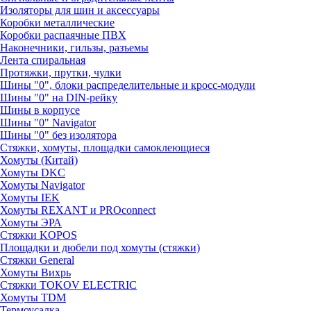
Изоляторы для шин и аксессуары
Коробки металлические
Коробки распаячные ПВХ
Наконечники, гильзы, разъемы
Лента спиральная
Протяжки, прутки, чулки
Шины "0", блоки распределительные и кросс-модули
Шины "0" на DIN-рейку
Шины в корпусе
Шины "0" Navigator
Шины "0" без изолятора
Стяжки, хомуты, площадки самоклеющиеся
Хомуты (Китай)
Хомуты DKC
Хомуты Navigator
Хомуты IEK
Хомуты REXANT и PROconnect
Хомуты ЭРА
Стяжки KOPOS
Площадки и дюбели под хомуты (стяжки)
Стяжки General
Хомуты Вихрь
Стяжки TOKOV ELECTRIC
Хомуты TDM
Термоусадка