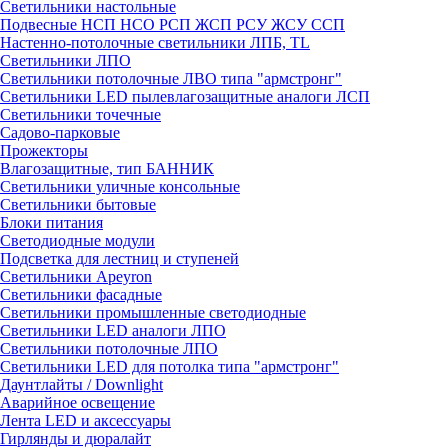
Светильники настольные
Подвесные НСП НСО РСП ЖСП РСУ ЖСУ ССП
Настенно-потолочные светильники ЛПБ, TL
Светильники ЛПО
Светильники потолочные ЛВО типа "армстронг"
Светильники LED пылевлагозащитные аналоги ЛСП
Светильники точечные
Садово-парковые
Прожекторы
Влагозащитные, тип БАННИК
Светильники уличные консольные
Светильники бытовые
Блоки питания
Светодиодные модули
Подсветка для лестниц и ступеней
Светильники Apeyron
Светильники фасадные
Светильники промышленные светодиодные
Светильники LED аналоги ЛПО
Светильники потолочные ЛПО
Светильники LED для потолка типа "армстронг"
Даунтлайты / Downlight
Аварийное освещение
Лента LED и аксессуары
Гирлянды и дюралайт