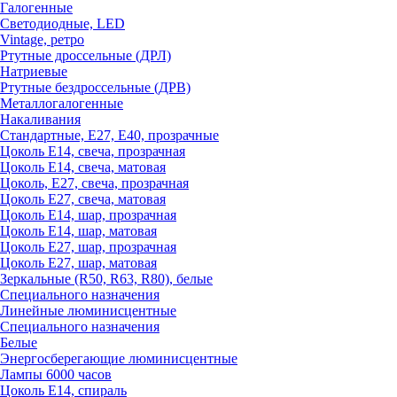
Галогенные
Светодиодные, LED
Vintage, ретро
Ртутные дроссельные (ДРЛ)
Натриевые
Ртутные бездроссельные (ДРВ)
Металлогалогенные
Накаливания
Стандартные, Е27, Е40, прозрачные
Цоколь Е14, свеча, прозрачная
Цоколь Е14, свеча, матовая
Цоколь, Е27, свеча, прозрачная
Цоколь Е27, свеча, матовая
Цоколь Е14, шар, прозрачная
Цоколь Е14, шар, матовая
Цоколь Е27, шар, прозрачная
Цоколь Е27, шар, матовая
Зеркальные (R50, R63, R80), белые
Специального назначения
Линейные люминисцентные
Специального назначения
Белые
Энергосберегающие люминисцентные
Лампы 6000 часов
Цоколь Е14, спираль