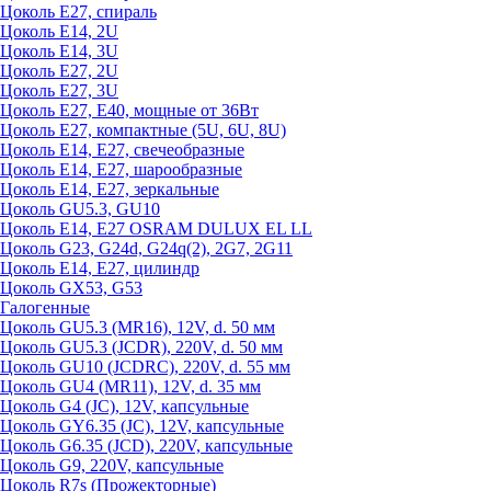
Цоколь Е27, спираль
Цоколь Е14, 2U
Цоколь Е14, 3U
Цоколь Е27, 2U
Цоколь Е27, 3U
Цоколь Е27, Е40, мощные от 36Вт
Цоколь Е27, компактные (5U, 6U, 8U)
Цоколь Е14, Е27, свечеобразные
Цоколь Е14, Е27, шарообразные
Цоколь Е14, Е27, зеркальные
Цоколь GU5.3, GU10
Цоколь Е14, Е27 OSRAM DULUX EL LL
Цоколь G23, G24d, G24q(2), 2G7, 2G11
Цоколь Е14, Е27, цилиндр
Цоколь GX53, G53
Галогенные
Цоколь GU5.3 (MR16), 12V, d. 50 мм
Цоколь GU5.3 (JCDR), 220V, d. 50 мм
Цоколь GU10 (JCDRC), 220V, d. 55 мм
Цоколь GU4 (MR11), 12V, d. 35 мм
Цоколь G4 (JC), 12V, капсульные
Цоколь GY6.35 (JC), 12V, капсульные
Цоколь G6.35 (JCD), 220V, капсульные
Цоколь G9, 220V, капсульные
Цоколь R7s (Прожекторные)