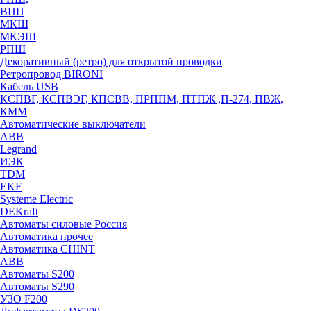
ВПП
МКШ
МКЭШ
РПШ
Декоративный (ретро) для открытой проводки
Ретропровод BIRONI
Кабель USB
КСПВГ, КСПВЭГ, КПСВВ, ПРППМ, ПТПЖ ,П-274, ПВЖ,
КММ
Автоматические выключатели
ABB
Legrand
ИЭК
TDM
EKF
Systeme Electric
DEKraft
Автоматы силовые Россия
Автоматика прочее
Автоматика CHINT
ABB
Автоматы S200
Автоматы S290
УЗО F200