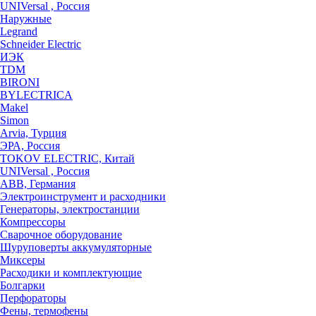
UNIVersal , Россия
Наружные
Legrand
Schneider Electric
ИЭК
TDM
BIRONI
BYLECTRICA
Makel
Simon
Arvia, Турция
ЭРА, Россия
TOKOV ELECTRIC, Китай
UNIVersal , Россия
ABB, Германия
Электроинструмент и расходники
Генераторы, электростанции
Компрессоры
Сварочное оборудование
Шуруповерты аккумуляторные
Миксеры
Расходики и комплектующие
Болгарки
Перфораторы
Фены, термофены