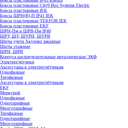
Боксы пластиковые IP65 Kaedra
Боксы пластиковые City9 Box Systeme Electric
Боксы пластиковые IEK
Боксы ЩРН(В)-П IP41 IEK
Боксы пластиковые TEKFOR IEK
Боксы пластиковые EKF
ЩРН-Пм и ЩРВ-Пм IP40
ЩРУ, ЩУ, ЩУРН, ЩУРВ
Щиты учета Акулово заказные
Щиты этажные
ЩРН, ЩРВ
Корпуса распределительные металлические ЭКФ
Электросчетчики
Аксессуары к электросчётчикам
Однофазные
Трехфазные
Аксессуары к электросчётчикам
EKF
Меркурий
Однофазные
Однотарифные
Многотарифные
Трехфазные
Однотарифные
Многотарифные