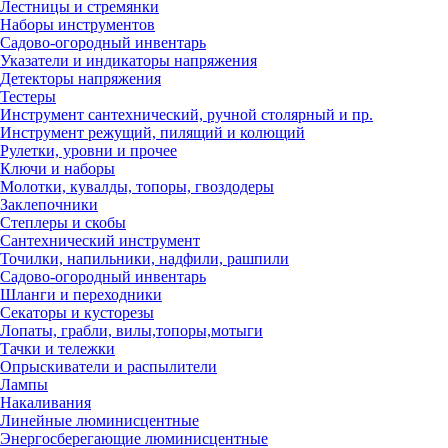
Лестницы и стремянки
Наборы инструментов
Садово-огородный инвентарь
Указатели и индикаторы напряжения
Детекторы напряжения
Тестеры
Инструмент сантехнический, ручной столярный и пр.
Инструмент режущий, пилящий и колющий
Рулетки, уровни и прочее
Ключи и наборы
Молотки, кувалды, топоры, гвоздодеры
Заклепочники
Степлеры и скобы
Сантехнический инструмент
Точилки, напильники, надфили, рашпили
Садово-огородный инвентарь
Шланги и переходники
Секаторы и кусторезы
Лопаты, грабли, вилы,топоры,мотыги
Тачки и тележки
Опрыскиватели и распылители
Лампы
Накаливания
Линейные люминисцентные
Энергосберегающие люминисцентные