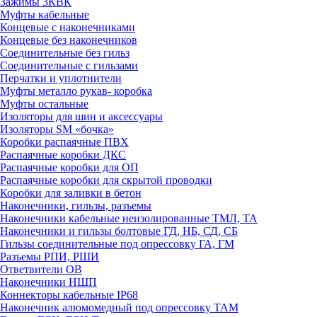
Зажимы 3КВК
Муфты кабельные
Концевые с наконечниками
Концевые без наконечников
Соединительные без гильз
Соединительные с гильзами
Перчатки и уплотнители
Муфты металло рукав- коробка
Муфты остальные
Изоляторы для шин и аксессуары
Изоляторы SM «бочка»
Коробки распаячные ПВХ
Распаячные коробки ДКС
Распаячные коробки для ОП
Распаячные коробки для скрытой проводки
Коробки для заливки в бетон
Наконечники, гильзы, разъемы
Наконечники кабельные неизолированные ТМЛ, ТА
Наконечники и гильзы болтовые ГД, НБ, СД, СБ
Гильзы соединительные под опрессовку ГА, ГМ
Разъемы РПИ, РШИ
Ответвители ОВ
Наконечники НШП
Коннекторы кабельные IP68
Наконечник алюмомедный под опрессовку ТАМ