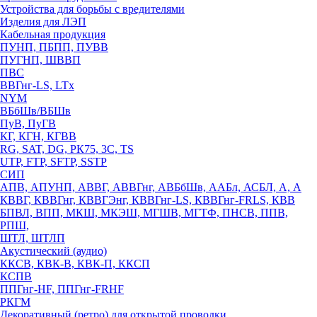
Устройства для борьбы с вредителями
Изделия для ЛЭП
Кабельная продукция
ПУНП, ПБПП, ПУВВ
ПУГНП, ШВВП
ПВС
ВВГнг-LS, LTx
NYM
ВБбШв/ВБШв
ПуВ, ПуГВ
КГ, КГН, КГВВ
RG, SAT, DG, РК75, 3С, TS
UTP, FTP, SFTP, SSTP
СИП
АПВ, АПУНП, АВВГ, АВВГнг, АВБбШв, ААБл, АСБЛ, А, А
КВВГ, КВВГнг, КВВГЭнг, КВВГнг-LS, КВВГнг-FRLS, КВВ
БПВЛ, ВПП, МКШ, МКЭШ, МГШВ, МГТФ, ПНСВ, ППВ,
РПШ,
ШТЛ, ШТЛП
Акустический (аудио)
ККСВ, КВК-В, КВК-П, ККСП
КСПВ
ППГнг-HF, ППГнг-FRHF
РКГМ
Декоративный (ретро) для открытой проводки