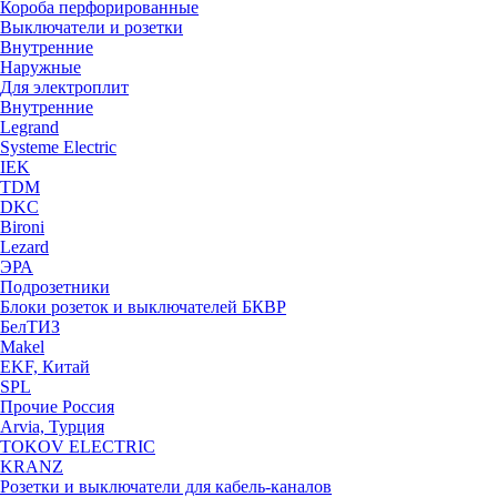
Короба перфорированные
Выключатели и розетки
Внутренние
Наружные
Для электроплит
Внутренние
Legrand
Systeme Electric
IEK
TDM
DKC
Bironi
Lezard
ЭРА
Подрозетники
Блоки розеток и выключателей БКВР
БелТИЗ
Makel
EKF, Китай
SPL
Прочие Россия
Arvia, Турция
TOKOV ELECTRIC
KRANZ
Розетки и выключатели для кабель-каналов