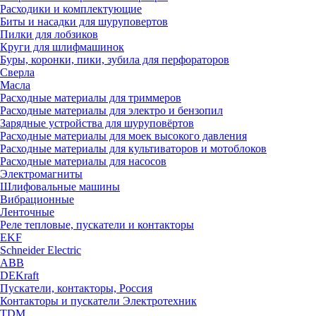
Расходики и комплектующие
Биты и насадки для шуруповертов
Пилки для лобзиков
Круги для шлифмашинок
Буры, коронки, пики, зубила для перфораторов
Сверла
Масла
Расходные материалы для триммеров
Расходные материалы для электро и бензопил
Зарядные устройства для шуруповёртов
Расходные материалы для моек высокого давления
Расходные материалы для культиваторов и мотоблоков
Расходные материалы для насосов
Электромагниты
Шлифовальные машины
Вибрационные
Ленточные
Реле тепловые, пускатели и контакторы
EKF
Schneider Electric
ABB
DEKraft
Пускатели, контакторы, Россия
Контакторы и пускатели Электротехник
TDM