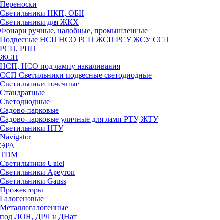
Переноски
Светильники НКП, ОБН
Светильники для ЖКХ
Фонари ручные, налобные, промышленные
Подвесные НСП НСО РСП ЖСП РСУ ЖСУ ССП
РСП, РПП
ЖСП
НСП, НСО под лампу накаливания
ССП Светильники подвесные светодиодные
Светильники точечные
Стандратные
Светодиодные
Садово-парковые
Садово-парковые уличные для ламп РТУ, ЖТУ
Светильники НТУ
Navigator
ЭРА
TDM
Светильники Uniel
Светильники Apeyron
Светильники Gauss
Прожекторы
Галогеновые
Металлогалогенные
под ЛОН, ДРЛ и ДНат