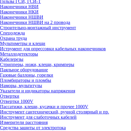
Гильзы ГСИ, ГСИ-Т
Наконечники НВИ
Наконечники НКИ
Наконечники НШВИ
Наконечники НШВИ на 2 провода
Строительно-монтажный инструмент
Спецодежда
Охрана труда
Мультиметры и клещи
Иструмент для опрессовки кабельных наконечников
Металлодетекторы
Кабелерезы
Стрипперы, ножи, клещи, кримперы
Паяльное оборудование
Газовые баллоны, горелки
Пломбираторы и пломбы
Наморы, мультитулы
Указатели и индикаторы напряжения
Отвертки
Отвертки 1000V
Пассатижи, клещи, кусачки и прочее 1000V
Инструмент сантехнический, ручной столярный и пр.
Инструмент для слаботочных кабелей
Измерители расстояния
Средства защиты от электротока