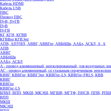
Кабель HDMI
Кабель USB
ПВС
Провод ПВС
ПуВ, ПуГВ
ПуВ
ПуГВ
КГ, КГН, КГВВ
КГВВнг,КГВЭнг
АПВ, АПУНП, АВВГ, АВВГнг, АВБбШв, ААБл, АСБЛ, А, А
АПВ
АВВГ
АВБбШв
ААБл, АСБЛ
А - провод алюминиевый, неизолированный, для воздушных ли
АС - провод алюминиевый, со стальным сердечником, неизоли
КВВГ, КВВГнг, КВВГЭнг, КВВГнг-LS, КВВГнг-FRLS, КВВ
КВВГ
КВВГнг
КВВГнг-LS
БПВЛ, ВПП, МКШ, МКЭШ, МГШВ, МГТФ, ПНСВ, ППВ, РПШ
ВПП
МКШ
МКЭШ
РПШ