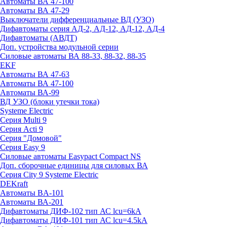
Автоматы ВА 47-100
Автоматы ВА 47-29
Выключатели дифференциальные ВД (УЗО)
Дифавтоматы серия АД-2, АД-12, АД-12, АД-4
Дифавтоматы (АВДТ)
Доп. устройства модульной серии
Силовые автоматы ВА 88-33, 88-32, 88-35
EKF
Автоматы ВА 47-63
Автоматы ВА 47-100
Автоматы ВА-99
ВД УЗО (блоки утечки тока)
Systeme Electric
Серия Multi 9
Серия Acti 9
Серия "Домовой"
Серия Easy 9
Силовые автоматы Easypact Compact NS
Доп. сборочные единицы для силовых ВА
Серия City 9 Systeme Electric
DEKraft
Автоматы BA-101
Автоматы ВА-201
Дифавтоматы ДИФ-102 тип АС lcu=6kA
Дифавтоматы ДИФ-101 тип АС lcu=4.5kA