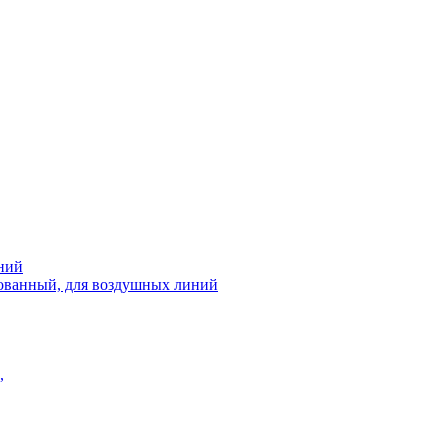
ний
рованный, для воздушных линий
,