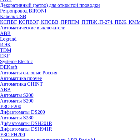
Декоративный (ретро) для открытой проводки
Ретропровод BIRONI
Кабель USB
КСПВГ, КСПВЭГ, КПСВВ, ПРППМ, ПТПЖ ,П-274, ПВЖ, КМ
Автоматические выключатели
ABB
Legrand
ИЭК
TDM
EKF
Systeme Electric
DEKraft
Автоматы силовые Россия
Автоматика прочее
Автоматика CHINT
ABB
Автоматы S200
Автоматы S290
УЗО F200
Дифавтоматы DS200
Автоматы S280
Дифавтоматы DSH201R
Дифавтоматы DSH941R
УЗО FH200