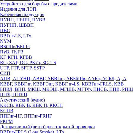
Устройства для борьбы с вредителями
Изделия для ЛЭП
Кабельная продукция
ПУНП, ПБПП, ПУВВ
ПУГНП, ШВВП
ПВС
ВВГнг-LS, LTx
NYM
ВБбШв/ВБШв
ПуВ, ПуГВ
КГ, КГН, КГВВ
RG, SAT, DG, РК75, 3С, TS
UTP, FTP, SFTP, SSTP
СИП
АПВ, АПУНП, АВВГ, АВВГнг, АВБбШв, ААБл, АСБЛ, А, А
КВВГ, КВВГнг, КВВГЭнг, КВВГнг-LS, КВВГнг-FRLS, КВВ
БПВЛ, ВПП, МКШ, МКЭШ, МГШВ, МГТФ, ПНСВ, ППВ, РПШ
ШТЛ, ШТЛП
Акустический (аудио)
ККСВ, КВК-В, КВК-П, ККСП
КСПВ
ППГнг-HF, ППГнг-FRHF
РКГМ
Декоративный (ретро) для открытой проводки
ВВГнг-FRLS (Low Smoke), LTx