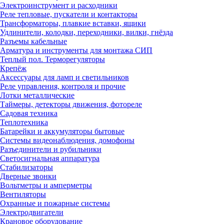
Электроинструмент и расходники
Реле тепловые, пускатели и контакторы
Трансформаторы, плавкие вставки, ящики
Удлинители, колодки, переходники, вилки, гнёзда
Разъемы кабельные
Арматура и инструменты для монтажа СИП
Теплый пол. Терморегуляторы
Крепёж
Аксессуары для ламп и светильников
Реле управления, контроля и прочие
Лотки металлические
Таймеры, детекторы движения, фотореле
Садовая техника
Теплотехника
Батарейки и аккумуляторы бытовые
Системы видеонаблюдения, домофоны
Разъединители и рубильники
Светосигнальная аппаратура
Стабилизаторы
Дверные звонки
Вольтметры и амперметры
Вентиляторы
Охранные и пожарные системы
Электродвигатели
Крановое оборудование