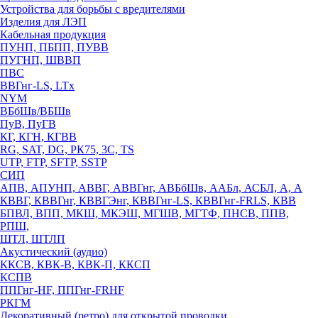
Устройства для борьбы с вредителями
Изделия для ЛЭП
Кабельная продукция
ПУНП, ПБПП, ПУВВ
ПУГНП, ШВВП
ПВС
ВВГнг-LS, LTx
NYM
ВБбШв/ВБШв
ПуВ, ПуГВ
КГ, КГН, КГВВ
RG, SAT, DG, РК75, 3С, TS
UTP, FTP, SFTP, SSTP
СИП
АПВ, АПУНП, АВВГ, АВВГнг, АВБбШв, ААБл, АСБЛ, А, А
КВВГ, КВВГнг, КВВГЭнг, КВВГнг-LS, КВВГнг-FRLS, КВВ
БПВЛ, ВПП, МКШ, МКЭШ, МГШВ, МГТФ, ПНСВ, ППВ,
РПШ,
ШТЛ, ШТЛП
Акустический (аудио)
ККСВ, КВК-В, КВК-П, ККСП
КСПВ
ППГнг-HF, ППГнг-FRHF
РКГМ
Декоративный (ретро) для открытой проводки