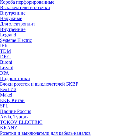
Короба перфорированные
Выключатели и розетки
Внутренние
Наружные
Для электроплит
Внутренние
Legrand
Systeme Electric
IEK
TDM
DKC
Bironi
Lezard
ЭРА
Подрозетники
Блоки розеток и выключателей БКВР
БелТИЗ
Makel
EKF, Китай
SPL
Прочие Россия
Arvia, Турция
TOKOV ELECTRIC
KRANZ
Розетки и выключатели для кабель-каналов