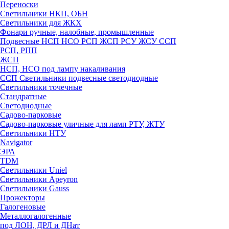
Переноски
Светильники НКП, ОБН
Светильники для ЖКХ
Фонари ручные, налобные, промышленные
Подвесные НСП НСО РСП ЖСП РСУ ЖСУ ССП
РСП, РПП
ЖСП
НСП, НСО под лампу накаливания
ССП Светильники подвесные светодиодные
Светильники точечные
Стандратные
Светодиодные
Садово-парковые
Садово-парковые уличные для ламп РТУ, ЖТУ
Светильники НТУ
Navigator
ЭРА
TDM
Светильники Uniel
Светильники Apeyron
Светильники Gauss
Прожекторы
Галогеновые
Металлогалогенные
под ЛОН, ДРЛ и ДНат