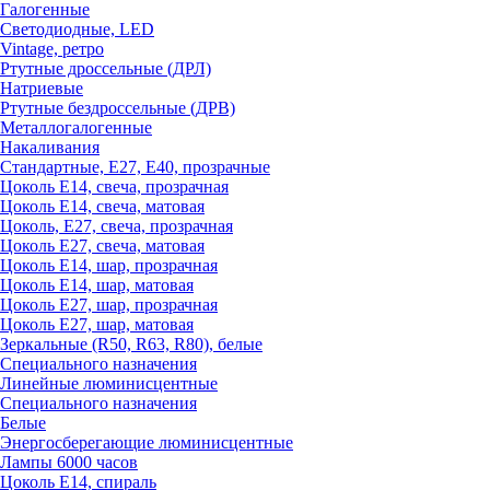
Галогенные
Светодиодные, LED
Vintage, ретро
Ртутные дроссельные (ДРЛ)
Натриевые
Ртутные бездроссельные (ДРВ)
Металлогалогенные
Накаливания
Стандартные, Е27, Е40, прозрачные
Цоколь Е14, свеча, прозрачная
Цоколь Е14, свеча, матовая
Цоколь, Е27, свеча, прозрачная
Цоколь Е27, свеча, матовая
Цоколь Е14, шар, прозрачная
Цоколь Е14, шар, матовая
Цоколь Е27, шар, прозрачная
Цоколь Е27, шар, матовая
Зеркальные (R50, R63, R80), белые
Специального назначения
Линейные люминисцентные
Специального назначения
Белые
Энергосберегающие люминисцентные
Лампы 6000 часов
Цоколь Е14, спираль