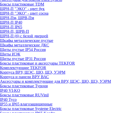
Боксы пластиковые TDM
ЩРН-П "ЭКО" - цвет бук
ЩРН-П "ЭКО" - цвет сосна
ЩРН-Пм, ЩРВ-Пм
ЩРН-П IP40
ЩРН-П IP65
ЩРН-П, ЩРВ-П
ЩРН-П (б) с белой дверцей
Шкафы металлические пустые
Шкафы металлические ДКС
Щиты пустые IP54 Россия
Щиты ИЭК
Щиты пустые IP31 Россия
Боксы пластиковые и аксессуары TEKFOR
Комплектующие TEKFOR
Корпуса ВРУ, ШЭС, ЩО, ЩЭ, УЭРМ
Корпуса и панели ВРУ ВАС
Аксессуары и комплектующие для ВРУ, ШЭС, ЩО, ЩЭ, УЭРМ
Боксы пластиковые Турция
IP40 VI-KO
Боксы пластиковые RUVinil
IP40 Тусо
IP55 и IP65 влагозащищенные
Боксы пластиковые Systeme Electric