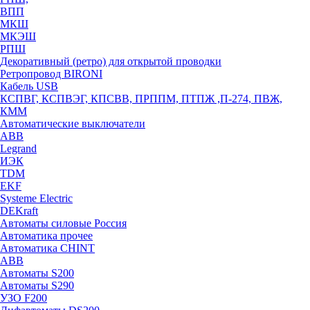
ВПП
МКШ
МКЭШ
РПШ
Декоративный (ретро) для открытой проводки
Ретропровод BIRONI
Кабель USB
КСПВГ, КСПВЭГ, КПСВВ, ПРППМ, ПТПЖ ,П-274, ПВЖ,
КММ
Автоматические выключатели
ABB
Legrand
ИЭК
TDM
EKF
Systeme Electric
DEKraft
Автоматы силовые Россия
Автоматика прочее
Автоматика CHINT
ABB
Автоматы S200
Автоматы S290
УЗО F200