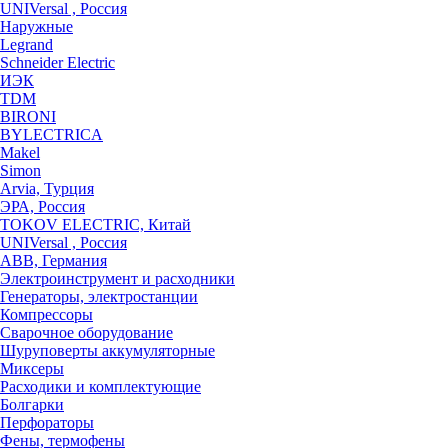
UNIVersal , Россия
Наружные
Legrand
Schneider Electric
ИЭК
TDM
BIRONI
BYLECTRICA
Makel
Simon
Arvia, Турция
ЭРА, Россия
TOKOV ELECTRIC, Китай
UNIVersal , Россия
ABB, Германия
Электроинструмент и расходники
Генераторы, электростанции
Компрессоры
Сварочное оборудование
Шуруповерты аккумуляторные
Миксеры
Расходики и комплектующие
Болгарки
Перфораторы
Фены, термофены