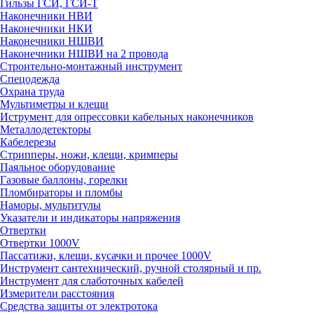
Гильзы ГСИ, ГСИ-Т
Наконечники НВИ
Наконечники НКИ
Наконечники НШВИ
Наконечники НШВИ на 2 провода
Строительно-монтажный инструмент
Спецодежда
Охрана труда
Мультиметры и клещи
Иструмент для опрессовки кабельных наконечников
Металлодетекторы
Кабелерезы
Стрипперы, ножи, клещи, кримперы
Паяльное оборудование
Газовые баллоны, горелки
Пломбираторы и пломбы
Наморы, мультитулы
Указатели и индикаторы напряжения
Отвертки
Отвертки 1000V
Пассатижи, клещи, кусачки и прочее 1000V
Инструмент сантехнический, ручной столярный и пр.
Инструмент для слаботочных кабелей
Измерители расстояния
Средства защиты от электротока