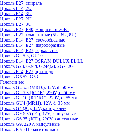
Цоколь Е27, спираль
Цоколь Е14, 2U
Цоколь Е14, 3U
Цоколь Е27, 2U
Цоколь Е27, 3U
Цоколь Е27, Е40, мощные от 36Вт
Цоколь Е27, компактные (5U, 6U, 8U)
Цоколь Е14, Е27, свечеобразные
Цоколь Е14, Е27, шарообразные
Цоколь Е14, Е27, зеркальные
Цоколь GU5.3, GU10
Цоколь Е14, Е27 OSRAM DULUX EL LL
Цоколь G23, G24d, G24q(2), 2G7, 2G11
Цоколь Е14, Е27, цилиндр
Цоколь GX53, G53
Галогенные
Цоколь GU5.3 (MR16), 12V, d. 50 мм
Цоколь GU5.3 (JCDR), 220V, d. 50 мм
Цоколь GU10 (JCDRC), 220V, d. 55 мм
Цоколь GU4 (MR11), 12V, d. 35 мм
Цоколь G4 (JC), 12V, капсульные
Цоколь GY6.35 (JC), 12V, капсульные
Цоколь G6.35 (JCD), 220V, капсульные
Цоколь G9, 220V, капсульные
Цоколь R7s (Прожекторные)