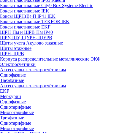
Боксы пластиковые IP65 Kaedra
Боксы пластиковые City9 Box Systeme Electric
Боксы пластиковые IEK
Боксы ЩРН(В)-П IP41 IEK
Боксы пластиковые TEKFOR IEK
Боксы пластиковые EKF
ЩРН-Пм и ЩРВ-Пм IP40
ЩРУ, ЩУ, ЩУРН, ЩУРВ
Щиты учета Акулово заказные
Щиты этажные
ЩРН, ЩРВ
Корпуса распределительные металлические ЭКФ
Электросчетчики
Аксессуары к электросчётчикам
Однофазные
Трехфазные
Аксессуары к электросчётчикам
EKF
Меркурий
Однофазные
Однотарифные
Многотарифные
Трехфазные
Однотарифные
Многотарифные