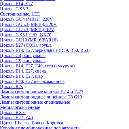
Цоколь E14, E27
Цоколь GX5.3
Светодиодные, LED
Цоколь GU4 (MR11), 220V
Цоколь GU5.3 (MR16), 220V
Цоколь GU5.3 (MR16), 12V
Цоколь GX53, G53, GX70
Цоколь GU10 (MR16/PAR16)
Цоколь Е27 (ЛОН), груша
Цоколь Е14, Е27, зеркальные (R39, R50, R63)
Цоколь G4, капсульная
Цоколь G9, капсульная
Цоколь Е14, Е27, Е40, corn (кукуруза)
Цоколь Е14, Е27, свеча
Цоколь Е14, Е27, шар
Цоколь Е40, Е27 высокомощные
Цоколь R7s
Лампы светодиодные капсула Е-14 и Е-27
Лампы светодиоидные линейные T8 G13
Лампы светодиодные специальные
Металлогалогенные
Цоколь RX7s
Цоколь Е27, E40
Щиты. Шкафы. Боксы. Корпуса
Коробки пломбировочные под автоматы