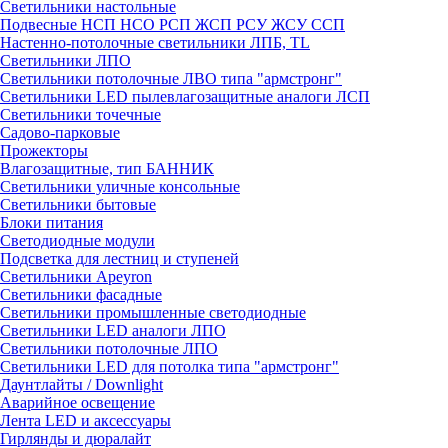
Светильники настольные
Подвесные НСП НСО РСП ЖСП РСУ ЖСУ ССП
Настенно-потолочные светильники ЛПБ, TL
Светильники ЛПО
Светильники потолочные ЛВО типа "армстронг"
Светильники LED пылевлагозащитные аналоги ЛСП
Светильники точечные
Садово-парковые
Прожекторы
Влагозащитные, тип БАННИК
Светильники уличные консольные
Светильники бытовые
Блоки питания
Светодиодные модули
Подсветка для лестниц и ступеней
Светильники Apeyron
Светильники фасадные
Светильники промышленные светодиодные
Светильники LED аналоги ЛПО
Светильники потолочные ЛПО
Светильники LED для потолка типа "армстронг"
Даунтлайты / Downlight
Аварийное освещение
Лента LED и аксессуары
Гирлянды и дюралайт