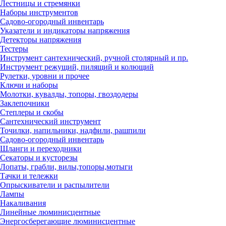
Лестницы и стремянки
Наборы инструментов
Садово-огородный инвентарь
Указатели и индикаторы напряжения
Детекторы напряжения
Тестеры
Инструмент сантехнический, ручной столярный и пр.
Инструмент режущий, пилящий и колющий
Рулетки, уровни и прочее
Ключи и наборы
Молотки, кувалды, топоры, гвоздодеры
Заклепочники
Степлеры и скобы
Сантехнический инструмент
Точилки, напильники, надфили, рашпили
Садово-огородный инвентарь
Шланги и переходники
Секаторы и кусторезы
Лопаты, грабли, вилы,топоры,мотыги
Тачки и тележки
Опрыскиватели и распылители
Лампы
Накаливания
Линейные люминисцентные
Энергосберегающие люминисцентные