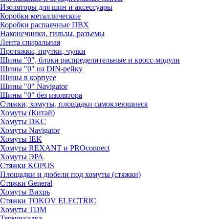
Изоляторы для шин и аксессуары
Коробки металлические
Коробки распаячные ПВХ
Наконечники, гильзы, разъемы
Лента спиральная
Протяжки, прутки, чулки
Шины "0", блоки распределительные и кросс-модули
Шины "0" на DIN-рейку
Шины в корпусе
Шины "0" Navigator
Шины "0" без изолятора
Стяжки, хомуты, площадки самоклеющиеся
Хомуты (Китай)
Хомуты DKC
Хомуты Navigator
Хомуты IEK
Хомуты REXANT и PROconnect
Хомуты ЭРА
Стяжки KOPOS
Площадки и дюбели под хомуты (стяжки)
Стяжки General
Хомуты Вихрь
Стяжки TOKOV ELECTRIC
Хомуты TDM
Термоусадка