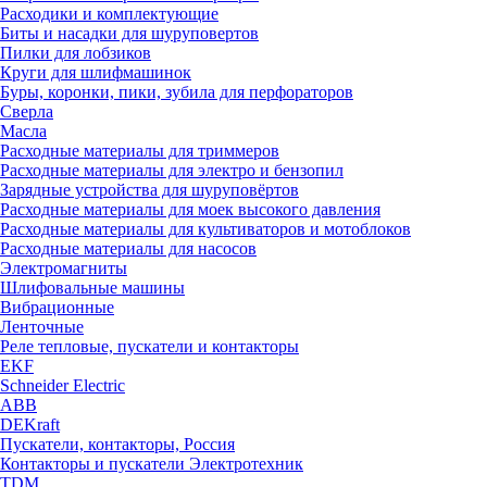
Расходики и комплектующие
Биты и насадки для шуруповертов
Пилки для лобзиков
Круги для шлифмашинок
Буры, коронки, пики, зубила для перфораторов
Сверла
Масла
Расходные материалы для триммеров
Расходные материалы для электро и бензопил
Зарядные устройства для шуруповёртов
Расходные материалы для моек высокого давления
Расходные материалы для культиваторов и мотоблоков
Расходные материалы для насосов
Электромагниты
Шлифовальные машины
Вибрационные
Ленточные
Реле тепловые, пускатели и контакторы
EKF
Schneider Electric
ABB
DEKraft
Пускатели, контакторы, Россия
Контакторы и пускатели Электротехник
TDM