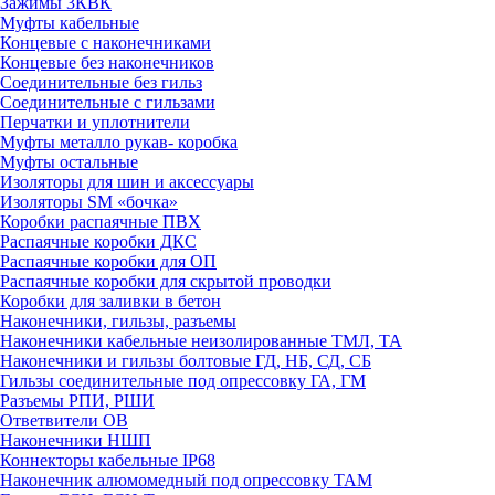
Зажимы 3КВК
Муфты кабельные
Концевые с наконечниками
Концевые без наконечников
Соединительные без гильз
Соединительные с гильзами
Перчатки и уплотнители
Муфты металло рукав- коробка
Муфты остальные
Изоляторы для шин и аксессуары
Изоляторы SM «бочка»
Коробки распаячные ПВХ
Распаячные коробки ДКС
Распаячные коробки для ОП
Распаячные коробки для скрытой проводки
Коробки для заливки в бетон
Наконечники, гильзы, разъемы
Наконечники кабельные неизолированные ТМЛ, ТА
Наконечники и гильзы болтовые ГД, НБ, СД, СБ
Гильзы соединительные под опрессовку ГА, ГМ
Разъемы РПИ, РШИ
Ответвители ОВ
Наконечники НШП
Коннекторы кабельные IP68
Наконечник алюмомедный под опрессовку ТАМ