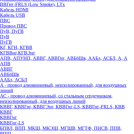
ВВГнг-FRLS (Low Smoke), LTx
Кабель HDMI
Кабель USB
ПВС
Провод ПВС
ПуВ, ПуГВ
ПуВ
ПуГВ
КГ, КГН, КГВВ
КГВВнг,КГВЭнг
АПВ, АПУНП, АВВГ, АВВГнг, АВБбШв, ААБл, АСБЛ, А, А
АПВ
АВВГ
АВБбШв
ААБл, АСБЛ
А - провод алюминиевый, неизолированный, для воздушных
линий
АС - провод алюминиевый, со стальным сердечником,
неизолированный, для воздушных линий
КВВГ, КВВГнг, КВВГЭнг, КВВГнг-LS, КВВГнг-FRLS, КВВ
КВВГ
КВВГнг
КВВГнг-LS
БПВЛ, ВПП, МКШ, МКЭШ, МГШВ, МГТФ, ПНСВ, ППВ,
РПШ,