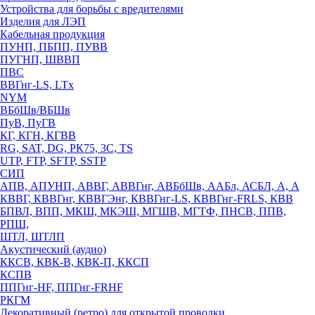
Устройства для борьбы с вредителями
Изделия для ЛЭП
Кабельная продукция
ПУНП, ПБПП, ПУВВ
ПУГНП, ШВВП
ПВС
ВВГнг-LS, LTx
NYM
ВБбШв/ВБШв
ПуВ, ПуГВ
КГ, КГН, КГВВ
RG, SAT, DG, РК75, 3С, TS
UTP, FTP, SFTP, SSTP
СИП
АПВ, АПУНП, АВВГ, АВВГнг, АВБбШв, ААБл, АСБЛ, А, А
КВВГ, КВВГнг, КВВГЭнг, КВВГнг-LS, КВВГнг-FRLS, КВВ
БПВЛ, ВПП, МКШ, МКЭШ, МГШВ, МГТФ, ПНСВ, ППВ,
РПШ,
ШТЛ, ШТЛП
Акустический (аудио)
ККСВ, КВК-В, КВК-П, ККСП
КСПВ
ППГнг-HF, ППГнг-FRHF
РКГМ
Декоративный (ретро) для открытой проводки