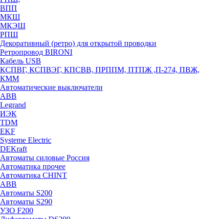
ВПП
МКШ
МКЭШ
РПШ
Декоративный (ретро) для открытой проводки
Ретропровод BIRONI
Кабель USB
КСПВГ, КСПВЭГ, КПСВВ, ПРППМ, ПТПЖ ,П-274, ПВЖ,
КММ
Автоматические выключатели
ABB
Legrand
ИЭК
TDM
EKF
Systeme Electric
DEKraft
Автоматы силовые Россия
Автоматика прочее
Автоматика CHINT
ABB
Автоматы S200
Автоматы S290
УЗО F200