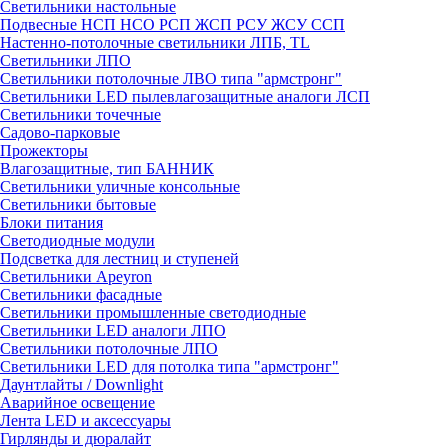
Светильники настольные
Подвесные НСП НСО РСП ЖСП РСУ ЖСУ ССП
Настенно-потолочные светильники ЛПБ, TL
Светильники ЛПО
Светильники потолочные ЛВО типа "армстронг"
Светильники LED пылевлагозащитные аналоги ЛСП
Светильники точечные
Садово-парковые
Прожекторы
Влагозащитные, тип БАННИК
Светильники уличные консольные
Светильники бытовые
Блоки питания
Светодиодные модули
Подсветка для лестниц и ступеней
Светильники Apeyron
Светильники фасадные
Светильники промышленные светодиодные
Светильники LED аналоги ЛПО
Светильники потолочные ЛПО
Светильники LED для потолка типа "армстронг"
Даунтлайты / Downlight
Аварийное освещение
Лента LED и аксессуары
Гирлянды и дюралайт