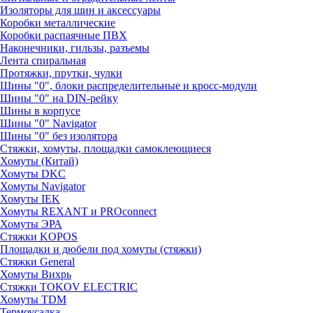
Изоляторы для шин и аксессуары
Коробки металлические
Коробки распаячные ПВХ
Наконечники, гильзы, разъемы
Лента спиральная
Протяжки, прутки, чулки
Шины "0", блоки распределительные и кросс-модули
Шины "0" на DIN-рейку
Шины в корпусе
Шины "0" Navigator
Шины "0" без изолятора
Стяжки, хомуты, площадки самоклеющиеся
Хомуты (Китай)
Хомуты DKC
Хомуты Navigator
Хомуты IEK
Хомуты REXANT и PROconnect
Хомуты ЭРА
Стяжки KOPOS
Площадки и дюбели под хомуты (стяжки)
Стяжки General
Хомуты Вихрь
Стяжки TOKOV ELECTRIC
Хомуты TDM
Термоусадка