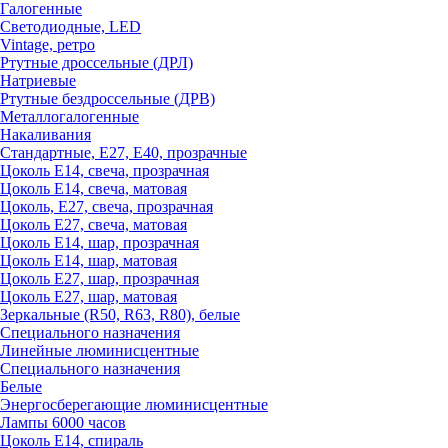
Галогенные
Светодиодные, LED
Vintage, ретро
Ртутные дроссельные (ДРЛ)
Натриевые
Ртутные бездроссельные (ДРВ)
Металлогалогенные
Накаливания
Стандартные, Е27, Е40, прозрачные
Цоколь Е14, свеча, прозрачная
Цоколь Е14, свеча, матовая
Цоколь, Е27, свеча, прозрачная
Цоколь Е27, свеча, матовая
Цоколь Е14, шар, прозрачная
Цоколь Е14, шар, матовая
Цоколь Е27, шар, прозрачная
Цоколь Е27, шар, матовая
Зеркальные (R50, R63, R80), белые
Специального назначения
Линейные люминисцентные
Специального назначения
Белые
Энергосберегающие люминисцентные
Лампы 6000 часов
Цоколь Е14, спираль