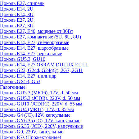
Цоколь Е27, спираль
Цоколь Е14, 2U
Цоколь Е14, 3U
Цоколь Е27, 2U
Цоколь Е27, 3U
Цоколь Е27, Е40, мощные от 36Вт
Цоколь Е27, компактные (5U, 6U, 8U)
Цоколь Е14, Е27, свечеобразные
Цоколь Е14, Е27, шарообразные
Цоколь Е14, Е27, зеркальные
Цоколь GU5.3, GU10
Цоколь Е14, Е27 OSRAM DULUX EL LL
Цоколь G23, G24d, G24q(2), 2G7, 2G11
Цоколь Е14, Е27, цилиндр
Цоколь GX53, G53
Галогенные
Цоколь GU5.3 (MR16), 12V, d. 50 мм
Цоколь GU5.3 (JCDR), 220V, d. 50 мм
Цоколь GU10 (JCDRC), 220V, d. 55 мм
Цоколь GU4 (MR11), 12V, d. 35 мм
Цоколь G4 (JC), 12V, капсульные
Цоколь GY6.35 (JC), 12V, капсульные
Цоколь G6.35 (JCD), 220V, капсульные
Цоколь G9, 220V, капсульные
Цоколь R7s (Прожекторные)