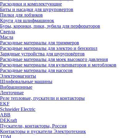
Расходики и комплектующие
Биты и насадки для шуруповертов
Пилки для лобзиков
Круги для шлифмашинок
Буры, коронки, пики, зубила для перфораторов
Сверла
Масла
Расходные материалы для триммеров
Расходные материалы для электро и бензопил
Зарядные устройства для шуруповёртов
Расходные материалы для моек высокого давления
Расходные материалы для культиваторов и мотоблоков
Расходные материалы для насосов
Электромагниты
Шлифовальные машины
Вибрационные
Ленточные
Реле тепловые, пускатели и контакторы
EKF
Schneider Electric
ABB
DEKraft
Пускатели, контакторы, Россия
Контакторы и пускатели Электротехник
TDM