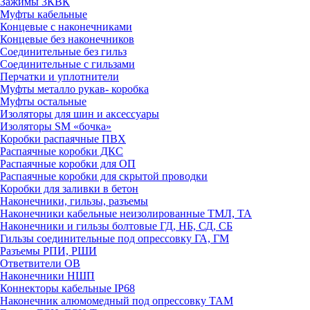
Зажимы 3КВК
Муфты кабельные
Концевые с наконечниками
Концевые без наконечников
Соединительные без гильз
Соединительные с гильзами
Перчатки и уплотнители
Муфты металло рукав- коробка
Муфты остальные
Изоляторы для шин и аксессуары
Изоляторы SM «бочка»
Коробки распаячные ПВХ
Распаячные коробки ДКС
Распаячные коробки для ОП
Распаячные коробки для скрытой проводки
Коробки для заливки в бетон
Наконечники, гильзы, разъемы
Наконечники кабельные неизолированные ТМЛ, ТА
Наконечники и гильзы болтовые ГД, НБ, СД, СБ
Гильзы соединительные под опрессовку ГА, ГМ
Разъемы РПИ, РШИ
Ответвители ОВ
Наконечники НШП
Коннекторы кабельные IP68
Наконечник алюмомедный под опрессовку ТАМ