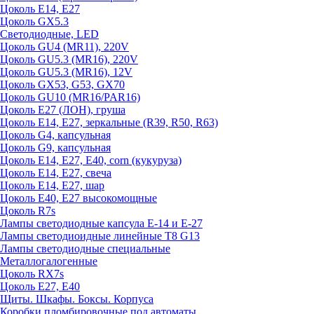
Цоколь E14, E27
Цоколь GX5.3
Светодиодные, LED
Цоколь GU4 (MR11), 220V
Цоколь GU5.3 (MR16), 220V
Цоколь GU5.3 (MR16), 12V
Цоколь GX53, G53, GX70
Цоколь GU10 (MR16/PAR16)
Цоколь Е27 (ЛОН), груша
Цоколь Е14, Е27, зеркальные (R39, R50, R63)
Цоколь G4, капсульная
Цоколь G9, капсульная
Цоколь Е14, Е27, Е40, corn (кукуруза)
Цоколь Е14, Е27, свеча
Цоколь Е14, Е27, шар
Цоколь Е40, Е27 высокомощные
Цоколь R7s
Лампы светодиодные капсула Е-14 и Е-27
Лампы светодиоидные линейные T8 G13
Лампы светодиодные специальные
Металлогалогенные
Цоколь RX7s
Цоколь Е27, E40
Щиты. Шкафы. Боксы. Корпуса
Коробки пломбировочные под автоматы