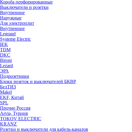
Короба перфорированные
Выключатели и розетки
Внутренние
Наружные
Для электроплит
Внутренние
Legrand
Systeme Electric
IEK
TDM
DKC
Bironi
Lezard
ЭРА
Подрозетники
Блоки розеток и выключателей БКВР
БелТИЗ
Makel
EKF, Китай
SPL
Прочие Россия
Arvia, Турция
TOKOV ELECTRIC
KRANZ
Розетки и выключатели для кабель-каналов