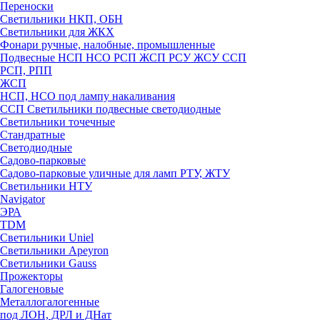
Переноски
Светильники НКП, ОБН
Светильники для ЖКХ
Фонари ручные, налобные, промышленные
Подвесные НСП НСО РСП ЖСП РСУ ЖСУ ССП
РСП, РПП
ЖСП
НСП, НСО под лампу накаливания
ССП Светильники подвесные светодиодные
Светильники точечные
Стандратные
Светодиодные
Садово-парковые
Садово-парковые уличные для ламп РТУ, ЖТУ
Светильники НТУ
Navigator
ЭРА
TDM
Светильники Uniel
Светильники Apeyron
Светильники Gauss
Прожекторы
Галогеновые
Металлогалогенные
под ЛОН, ДРЛ и ДНат