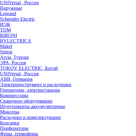
UNIVersal , Россия
Наружные
Legrand
Schneider Electric
ИЭК
TDM
BIRONI
BYLECTRICA
Makel
Simon
Arvia, Турция
ЭРА, Россия
TOKOV ELECTRIC, Китай
UNIVersal , Россия
ABB, Германия
Электроинструмент и расходники
Генераторы, электростанции
Компрессоры
Сварочное оборудование
Шуруповерты аккумуляторные
Миксеры
Расходики и комплектующие
Болгарки
Перфораторы
Фены, термофены