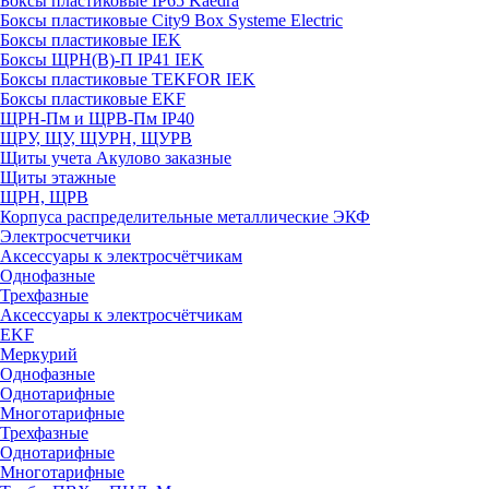
Боксы пластиковые IP65 Kaedra
Боксы пластиковые City9 Box Systeme Electric
Боксы пластиковые IEK
Боксы ЩРН(В)-П IP41 IEK
Боксы пластиковые TEKFOR IEK
Боксы пластиковые EKF
ЩРН-Пм и ЩРВ-Пм IP40
ЩРУ, ЩУ, ЩУРН, ЩУРВ
Щиты учета Акулово заказные
Щиты этажные
ЩРН, ЩРВ
Корпуса распределительные металлические ЭКФ
Электросчетчики
Аксессуары к электросчётчикам
Однофазные
Трехфазные
Аксессуары к электросчётчикам
EKF
Меркурий
Однофазные
Однотарифные
Многотарифные
Трехфазные
Однотарифные
Многотарифные