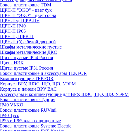
Боксы пластиковые TDM
ЩРН-П "ЭКО" - цвет бук
ЩРН-П "ЭКО" - цвет сосна
ЩРН-Пм, ЩРВ-Пм
ЩРН-П IP40
ЩРН-П IP65
ЩРН-П, ЩРВ-П
ЩРН-П (б) с белой дверцей
Шкафы металлические пустые
Шкафы металлические ДКС
Щиты пустые IP54 Россия
Щиты ИЭК
Щиты пустые IP31 Россия
Боксы пластиковые и аксессуары TEKFOR
Комплектующие TEKFOR
Корпуса ВРУ, ШЭС, ЩО, ЩЭ, УЭРМ
Корпуса и панели ВРУ ВАС
Аксессуары и комплектующие для ВРУ, ШЭС, ЩО, ЩЭ, УЭРМ
Боксы пластиковые Турция
IP40 VI-KO
Боксы пластиковые RUVinil
IP40 Тусо
IP55 и IP65 влагозащищенные
Боксы пластиковые Systeme Electric