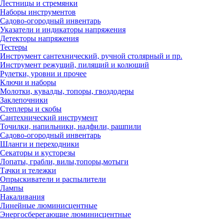
Лестницы и стремянки
Наборы инструментов
Садово-огородный инвентарь
Указатели и индикаторы напряжения
Детекторы напряжения
Тестеры
Инструмент сантехнический, ручной столярный и пр.
Инструмент режущий, пилящий и колющий
Рулетки, уровни и прочее
Ключи и наборы
Молотки, кувалды, топоры, гвоздодеры
Заклепочники
Степлеры и скобы
Сантехнический инструмент
Точилки, напильники, надфили, рашпили
Садово-огородный инвентарь
Шланги и переходники
Секаторы и кусторезы
Лопаты, грабли, вилы,топоры,мотыги
Тачки и тележки
Опрыскиватели и распылители
Лампы
Накаливания
Линейные люминисцентные
Энергосберегающие люминисцентные