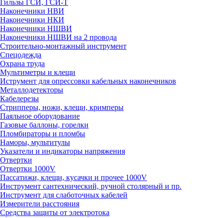
Гильзы ГСИ, ГСИ-Т
Наконечники НВИ
Наконечники НКИ
Наконечники НШВИ
Наконечники НШВИ на 2 провода
Строительно-монтажный инструмент
Спецодежда
Охрана труда
Мультиметры и клещи
Иструмент для опрессовки кабельных наконечников
Металлодетекторы
Кабелерезы
Стрипперы, ножи, клещи, кримперы
Паяльное оборудование
Газовые баллоны, горелки
Пломбираторы и пломбы
Наморы, мультитулы
Указатели и индикаторы напряжения
Отвертки
Отвертки 1000V
Пассатижи, клещи, кусачки и прочее 1000V
Инструмент сантехнический, ручной столярный и пр.
Инструмент для слаботочных кабелей
Измерители расстояния
Средства защиты от электротока