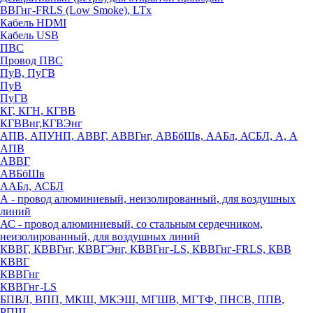
ВВГнг-FRLS (Low Smoke), LTx
Кабель HDMI
Кабель USB
ПВС
Провод ПВС
ПуВ, ПуГВ
ПуВ
ПуГВ
КГ, КГН, КГВВ
КГВВнг,КГВЭнг
АПВ, АПУНП, АВВГ, АВВГнг, АВБбШв, ААБл, АСБЛ, А, А
АПВ
АВВГ
АВБбШв
ААБл, АСБЛ
А - провод алюминиевый, неизолированный, для воздушных
линий
АС - провод алюминиевый, со стальным сердечником,
неизолированный, для воздушных линий
КВВГ, КВВГнг, КВВГЭнг, КВВГнг-LS, КВВГнг-FRLS, КВВ
КВВГ
КВВГнг
КВВГнг-LS
БПВЛ, ВПП, МКШ, МКЭШ, МГШВ, МГТФ, ПНСВ, ППВ,
РПШ,