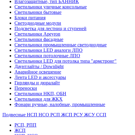
Влагозащитные, тип БАННИК
Светильники уличные консольные
Светильники бытовые
Блоки питания
Светодиодные модули
Подсветка для лестниц и ступеней
Светильники Apeyron
Светильники фасадные
Светильники промышленные светодиодные
Светильники LED аналоги ЛПО
Светильники потолочные ЛПО
Светильники LED для потолка типа "армстронг"
Даунтлайты / Downlight
Аварийное освещение
Лента LED и аксессуары
Гирлянды и дюралайт
Переноски
Светильники НКП, ОБН
Светильники для ЖКХ
Фонари ручные, налобные, промышленные
Подвесные НСП НСО РСП ЖСП РСУ ЖСУ ССП
РСП, РПП
ЖСП