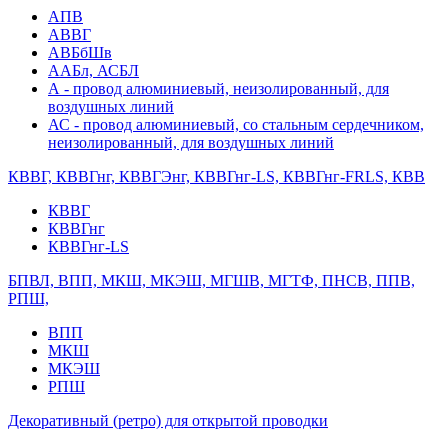
АПВ
АВВГ
АВБбШв
ААБл, АСБЛ
А - провод алюминиевый, неизолированный, для
воздушных линий
АС - провод алюминиевый, со стальным сердечником,
неизолированный, для воздушных линий
КВВГ, КВВГнг, КВВГЭнг, КВВГнг-LS, КВВГнг-FRLS, КВВ
КВВГ
КВВГнг
КВВГнг-LS
БПВЛ, ВПП, МКШ, МКЭШ, МГШВ, МГТФ, ПНСВ, ППВ,
РПШ,
ВПП
МКШ
МКЭШ
РПШ
Декоративный (ретро) для открытой проводки