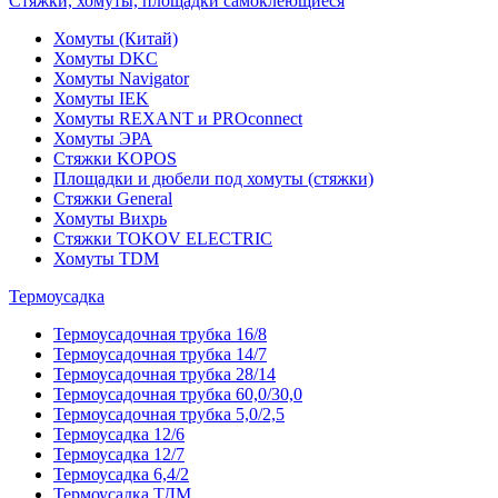
Стяжки, хомуты, площадки самоклеющиеся
Хомуты (Китай)
Хомуты DKC
Хомуты Navigator
Хомуты IEK
Хомуты REXANT и PROconnect
Хомуты ЭРА
Стяжки KOPOS
Площадки и дюбели под хомуты (стяжки)
Стяжки General
Хомуты Вихрь
Стяжки TOKOV ELECTRIC
Хомуты TDM
Термоусадка
Термоусадочная трубка 16/8
Термоусадочная трубка 14/7
Термоусадочная трубка 28/14
Термоусадочная трубка 60,0/30,0
Термоусадочная трубка 5,0/2,5
Термоусадка 12/6
Термоусадка 12/7
Термоусадка 6,4/2
Термоусадка ТДМ