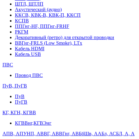
ШТЛ, ШТЛП
Акустический (аудио)
ККСВ, КВК-В, КВК-П, ККСП
КСПВ
ППГнг-HF, ППГнг-FRHF
РКГМ
Декоративный (ретро) для открытой проводки
ВВГнг-FRLS (Low Smoke), LTx
Кабель HDMI
Кабель USB
ПВС
Провод ПВС
ПуВ, ПуГВ
ПуВ
ПуГВ
КГ, КГН, КГВВ
КГВВнг,КГВЭнг
АПВ, АПУНП, АВВГ, АВВГнг, АВБбШв, ААБл, АСБЛ, А, А