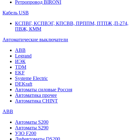
Ретропровод BIRONI
Кабель USB
КСПВГ, КСПВЭГ, КПСВВ, ПРППМ, ПТПЖ ,П-274,
ПВЖ, КММ
Автоматические выключатели
ABB
Legrand
ИЭК
TDM
EKF
Systeme Electric
DEKraft
Автоматы силовые Россия
Автоматика прочее
Автоматика CHINT
ABB
Автоматы S200
Автоматы S290
УЗО F200
Дифавтоматы DS200