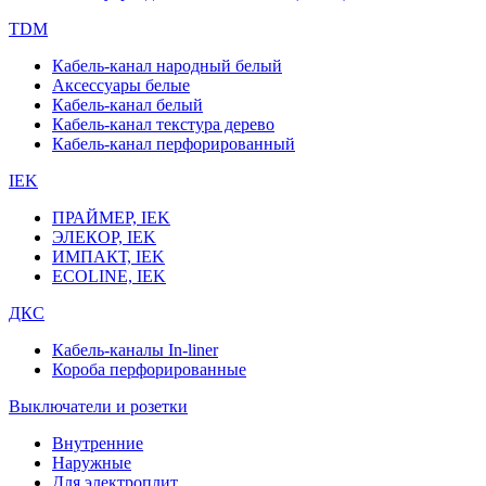
TDM
Кабель-канал народный белый
Аксессуары белые
Кабель-канал белый
Кабель-канал текстура дерево
Кабель-канал перфорированный
IEK
ПРАЙМЕР, IEK
ЭЛЕКОР, IEK
ИМПАКТ, IEK
ECOLINE, IEK
ДКС
Кабель-каналы In-liner
Короба перфорированные
Выключатели и розетки
Внутренние
Наружные
Для электроплит