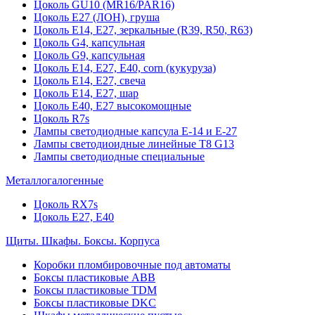
Цоколь GU10 (MR16/PAR16)
Цоколь Е27 (ЛОН), груша
Цоколь Е14, Е27, зеркальные (R39, R50, R63)
Цоколь G4, капсульная
Цоколь G9, капсульная
Цоколь Е14, Е27, Е40, corn (кукуруза)
Цоколь Е14, Е27, свеча
Цоколь Е14, Е27, шар
Цоколь Е40, Е27 высокомощные
Цоколь R7s
Лампы светодиодные капсула Е-14 и Е-27
Лампы светодиоидные линейные T8 G13
Лампы светодиодные специальные
Металлогалогенные
Цоколь RX7s
Цоколь Е27, E40
Щиты. Шкафы. Боксы. Корпуса
Коробки пломбировочные под автоматы
Боксы пластиковые ABB
Боксы пластиковые TDM
Боксы пластиковые DKC