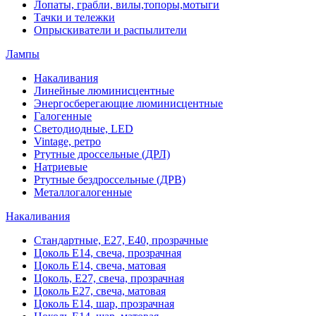
Лопаты, грабли, вилы,топоры,мотыги
Тачки и тележки
Опрыскиватели и распылители
Лампы
Накаливания
Линейные люминисцентные
Энергосберегающие люминисцентные
Галогенные
Светодиодные, LED
Vintage, ретро
Ртутные дроссельные (ДРЛ)
Натриевые
Ртутные бездроссельные (ДРВ)
Металлогалогенные
Накаливания
Стандартные, Е27, Е40, прозрачные
Цоколь Е14, свеча, прозрачная
Цоколь Е14, свеча, матовая
Цоколь, Е27, свеча, прозрачная
Цоколь Е27, свеча, матовая
Цоколь Е14, шар, прозрачная