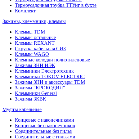
Термоусадочная трубка ТТУнг в бухте
Комплект
Зажимы, клеммники, клеммы
Клеммы TDM
Клеммы остальные
Клеммы REXANT
Скрутка кабельная СИЗ
Клеммы WAGO
Клемные колодки полиэтиленовые
Зажимы ЗНИ ИЭК
Клеммники Электротехник
Клеммники TOKOV ELECTRIC
Зажимы ЗНИ и аксессуары TDM
Зажимы "КРОКОДИЛ"
Клеммники General
Зажимы 3КВК
Муфты кабельные
Концевые с наконечниками
Концевые без наконечников
Соединительные без гильз
Соединительные с гильзами