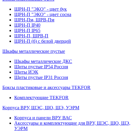
ЩРН-П "ЭКО" - цвет бук
ЩРН-П "ЭКО" - цвет сосна
ЩРН-Пм, ЩРВ-Пм
ЩРН-П IP40
ЩРН-П IP65
ЩРН-П, ЩРВ-П
ЩРН-П (б) с белой дверцей
Шкафы металлические пустые
Шкафы металлические ДКС
Щиты пустые IP54 Россия
Щиты ИЭК
Щиты пустые IP31 Россия
Боксы пластиковые и аксессуары TEKFOR
Комплектующие TEKFOR
Корпуса ВРУ, ШЭС, ЩО, ЩЭ, УЭРМ
Корпуса и панели ВРУ ВАС
Аксессуары и комплектующие для ВРУ, ШЭС, ЩО, ЩЭ,
УЭРМ