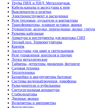
Трубы ПВХ и ПНД. Металлорукав.
Кабель-каналы и аксессуары к ним
Выключатели и розетки
Электроинструмент и расходники
Реле тепловые, пускатели и контакторы
Трансформаторы, плавкие вставки, ящики
Удлинители, колодки, переходники, вилки, гнёзда
Разъемы кабельные
Арматура и инструменты для монтажа СИП
Теплый пол. Терморегуляторы
Крепёж
Аксессуары для ламп и светильников
Реле управления, контроля и прочие
Лотки металлические
Таймеры, детекторы движения, фотореле
Садовая техника
Теплотехника
Батарейки и аккумуляторы бытовые
Системы видеонаблюдения, домофоны
Разъединители и рубильники
Светосигнальная аппаратура
Стабилизаторы
Дверные звонки
Вольтметры и амперметры
Вентиляторы