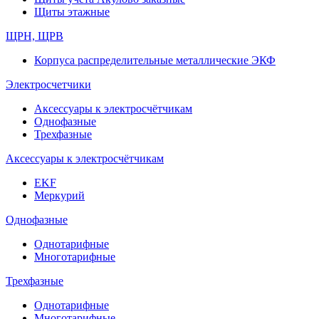
Щиты этажные
ЩРН, ЩРВ
Корпуса распределительные металлические ЭКФ
Электросчетчики
Аксессуары к электросчётчикам
Однофазные
Трехфазные
Аксессуары к электросчётчикам
EKF
Меркурий
Однофазные
Однотарифные
Многотарифные
Трехфазные
Однотарифные
Многотарифные