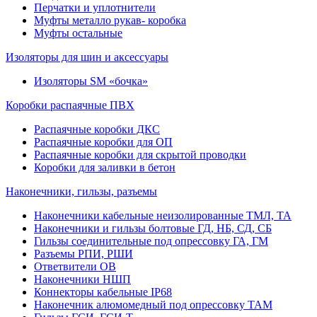
Перчатки и уплотнители
Муфты металло рукав- коробка
Муфты остальные
Изоляторы для шин и аксессуары
Изоляторы SM «бочка»
Коробки распаячные ПВХ
Распаячные коробки ДКС
Распаячные коробки для ОП
Распаячные коробки для скрытой проводки
Коробки для заливки в бетон
Наконечники, гильзы, разъемы
Наконечники кабельные неизолированные ТМЛ, ТА
Наконечники и гильзы болтовые ГД, НБ, СД, СБ
Гильзы соединительные под опрессовку ГА, ГМ
Разъемы РПИ, РШИ
Ответвители ОВ
Наконечники НШП
Коннекторы кабельные IP68
Наконечник алюмомедный под опрессовку ТАМ