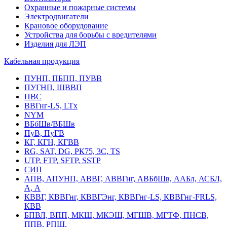
Охранные и пожарные системы
Электродвигатели
Крановое оборудование
Устройства для борьбы с вредителями
Изделия для ЛЭП
Кабельная продукция
ПУНП, ПБПП, ПУВВ
ПУГНП, ШВВП
ПВС
ВВГнг-LS, LTx
NYM
ВБбШв/ВБШв
ПуВ, ПуГВ
КГ, КГН, КГВВ
RG, SAT, DG, РК75, 3С, TS
UTP, FTP, SFTP, SSTP
СИП
АПВ, АПУНП, АВВГ, АВВГнг, АВБбШв, ААБл, АСБЛ,
А, А
КВВГ, КВВГнг, КВВГЭнг, КВВГнг-LS, КВВГнг-FRLS,
КВВ
БПВЛ, ВПП, МКШ, МКЭШ, МГШВ, МГТФ, ПНСВ,
ППВ, РПШ,