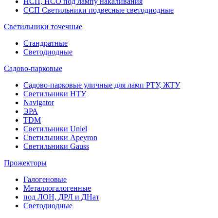
НСП, НСО под лампу накаливания
ССП Светильники подвесные светодиодные
Светильники точечные
Стандратные
Светодиодные
Садово-парковые
Садово-парковые уличные для ламп РТУ, ЖТУ
Светильники НТУ
Navigator
ЭРА
TDM
Светильники Uniel
Светильники Apeyron
Светильники Gauss
Прожекторы
Галогеновые
Металлогалогенные
под ЛОН, ДРЛ и ДНат
Светодиодные