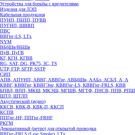
Устройства для борьбы с вредителями
Изделия для ЛЭП
Кабельная продукция
ПУНП, ПБПП, ПУВВ
ПУГНП, ШВВП
ПВС
ВВГнг-LS, LTx
NYM
ВБбШв/ВБШв
ПуВ, ПуГВ
КГ, КГН, КГВВ
RG, SAT, DG, РК75, 3С, TS
UTP, FTP, SFTP, SSTP
СИП
АПВ, АПУНП, АВВГ, АВВГнг, АВБбШв, ААБл, АСБЛ, А, А
КВВГ, КВВГнг, КВВГЭнг, КВВГнг-LS, КВВГнг-FRLS, КВВ
БПВЛ, ВПП, МКШ, МКЭШ, МГШВ, МГТФ, ПНСВ, ППВ, РПШ
ШТЛ, ШТЛП
Акустический (аудио)
ККСВ, КВК-В, КВК-П, ККСП
КСПВ
ППГнг-HF, ППГнг-FRHF
РКГМ
Декоративный (ретро) для открытой проводки
ВВГнг-FRLS (Low Smoke), LTx