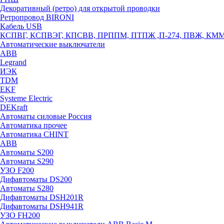
Декоративный (ретро) для открытой проводки
Ретропровод BIRONI
Кабель USB
КСПВГ, КСПВЭГ, КПСВВ, ПРППМ, ПТПЖ ,П-274, ПВЖ, КМ
Автоматические выключатели
ABB
Legrand
ИЭК
TDM
EKF
Systeme Electric
DEKraft
Автоматы силовые Россия
Автоматика прочее
Автоматика CHINT
ABB
Автоматы S200
Автоматы S290
УЗО F200
Дифавтоматы DS200
Автоматы S280
Дифавтоматы DSH201R
Дифавтоматы DSH941R
УЗО FH200