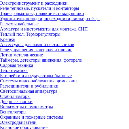
Электроинструмент и расходники
Реле тепловые, пускатели и контакторы
Трансформаторы, плавкие вставки, ящики
Удлинители, колодки, переходники, вилки, гнёзда
Разъемы кабельные
Арматура и инструменты для монтажа СИП
Теплый пол. Терморегуляторы
Крепёж
Аксессуары для ламп и светильников
Реле управления, контроля и прочие
Лотки металлические
Таймеры, детекторы движения, фотореле
Садовая техника
Теплотехника
Батарейки и аккумуляторы бытовые
Системы видеонаблюдения, домофоны
Разъединители и рубильники
Светосигнальная аппаратура
Стабилизаторы
Дверные звонки
Вольтметры и амперметры
Вентиляторы
Охранные и пожарные системы
Электродвигатели
Крановое оборудование