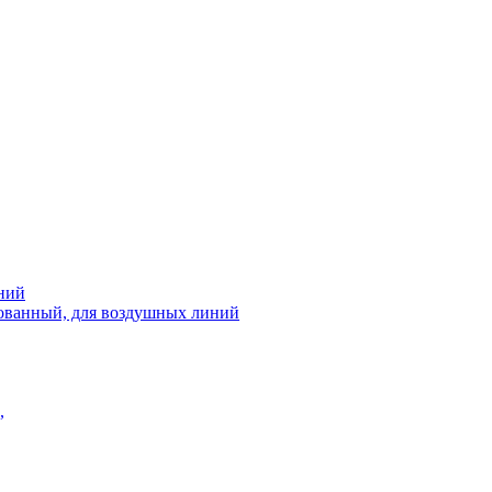
ний
рованный, для воздушных линий
,