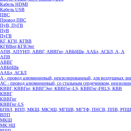
Кабель HDMI
Кабель USB
ПВС
Провод ПВС
ПуВ, ПуГВ
ПуВ
ПуГВ
КГ, КГН, КГВВ
КГВВнг,КГВЭнг
АПВ, АПУНП, АВВГ, АВВГнг, АВБбШв, ААБл, АСБЛ, А, А
АПВ
АВВГ
АВБбШв
ААБл, АСБЛ
А - провод алюминиевый, неизолированный, для воздушных ли
АС - провод алюминиевый, со стальным сердечником, неизоли
КВВГ, КВВГнг, КВВГЭнг, КВВГнг-LS, КВВГнг-FRLS, КВВ
КВВГ
КВВГнг
КВВГнг-LS
БПВЛ, ВПП, МКШ, МКЭШ, МГШВ, МГТФ, ПНСВ, ППВ, РПШ
ВПП
МКШ
МКЭШ
РПШ