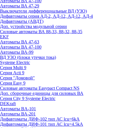
Автоматы ВА 47-100
Автоматы ВА 47-29
Выключатели дифференциальные ВД (УЗО)
Дифавтоматы серия АД-2, АД-12, АД-12, АД-4
Дифавтоматы (АВДТ)
Доп. устройства модульной серии
Силовые автоматы ВА 88-33, 88-32, 88-35
EKF
Автоматы ВА 47-63
Автоматы ВА 47-100
Автоматы ВА-99
ВД УЗО (блоки утечки тока)
Systeme Electric
Серия Multi 9
Серия Acti 9
Серия "Домовой"
Серия Easy 9
Силовые автоматы Easypact Compact NS
Доп. сборочные единицы для силовых ВА
Серия City 9 Systeme Electric
DEKraft
Автоматы BA-101
Автоматы ВА-201
Дифавтоматы ДИФ-102 тип АС lcu=6kA
Дифавтоматы ДИФ-101 тип АС lcu=4.5kA