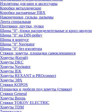
Изоляторы для шин и аксессуары
Коробки металлические
Коробки распаячные ПВХ
Наконечники, гильзы, разъемы
Лента спиральная
Протяжки, прутки, чулки
Шины "0", блоки распределительные и кросс-модули
Шины "0" на DIN-рейку
Шины в корпусе
Шины "0" Navigator
Шины "0" без изолятора
Стяжки, хомуты, площадки самоклеющиеся
Хомуты (Китай)
Хомуты DKC
Хомуты Navigator
Хомуты IEK
Хомуты REXANT и PROconnect
Хомуты ЭРА
Стяжки KOPOS
Площадки и дюбели под хомуты (стяжки)
Стяжки General
Хомуты Вихрь
Стяжки TOKOV ELECTRIC
Хомуты TDM
Термоусадка