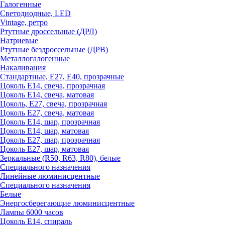
Галогенные
Светодиодные, LED
Vintage, ретро
Ртутные дроссельные (ДРЛ)
Натриевые
Ртутные бездроссельные (ДРВ)
Металлогалогенные
Накаливания
Стандартные, Е27, Е40, прозрачные
Цоколь Е14, свеча, прозрачная
Цоколь Е14, свеча, матовая
Цоколь, Е27, свеча, прозрачная
Цоколь Е27, свеча, матовая
Цоколь Е14, шар, прозрачная
Цоколь Е14, шар, матовая
Цоколь Е27, шар, прозрачная
Цоколь Е27, шар, матовая
Зеркальные (R50, R63, R80), белые
Специального назначения
Линейные люминисцентные
Специального назначения
Белые
Энергосберегающие люминисцентные
Лампы 6000 часов
Цоколь Е14, спираль