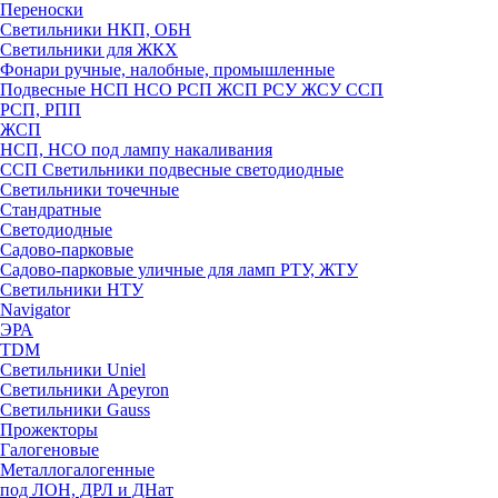
Переноски
Светильники НКП, ОБН
Светильники для ЖКХ
Фонари ручные, налобные, промышленные
Подвесные НСП НСО РСП ЖСП РСУ ЖСУ ССП
РСП, РПП
ЖСП
НСП, НСО под лампу накаливания
ССП Светильники подвесные светодиодные
Светильники точечные
Стандратные
Светодиодные
Садово-парковые
Садово-парковые уличные для ламп РТУ, ЖТУ
Светильники НТУ
Navigator
ЭРА
TDM
Светильники Uniel
Светильники Apeyron
Светильники Gauss
Прожекторы
Галогеновые
Металлогалогенные
под ЛОН, ДРЛ и ДНат