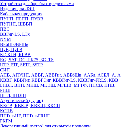
Устройства для борьбы с вредителями
Изделия для ЛЭП
Кабельная продукция
ПУНП, ПБПП, ПУВВ
ПУГНП, ШВВП
ПВС
ВВГнг-LS, LTx
NYM
ВБбШв/ВБШв
ПуВ, ПуГВ
КГ, КГН, КГВВ
RG, SAT, DG, РК75, 3С, TS
UTP, FTP, SFTP, SSTP
СИП
АПВ, АПУНП, АВВГ, АВВГнг, АВБбШв, ААБл, АСБЛ, А, А
КВВГ, КВВГнг, КВВГЭнг, КВВГнг-LS, КВВГнг-FRLS, КВВ
БПВЛ, ВПП, МКШ, МКЭШ, МГШВ, МГТФ, ПНСВ, ППВ,
РПШ,
ШТЛ, ШТЛП
Акустический (аудио)
ККСВ, КВК-В, КВК-П, ККСП
КСПВ
ППГнг-HF, ППГнг-FRHF
РКГМ
Декоративный (ретро) для открытой проводки