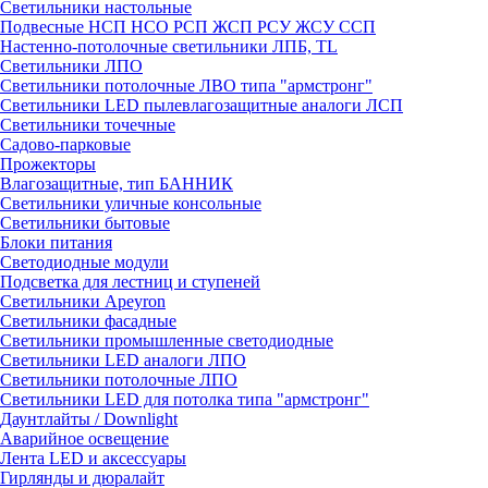
Светильники настольные
Подвесные НСП НСО РСП ЖСП РСУ ЖСУ ССП
Настенно-потолочные светильники ЛПБ, TL
Светильники ЛПО
Светильники потолочные ЛВО типа "армстронг"
Светильники LED пылевлагозащитные аналоги ЛСП
Светильники точечные
Садово-парковые
Прожекторы
Влагозащитные, тип БАННИК
Светильники уличные консольные
Светильники бытовые
Блоки питания
Светодиодные модули
Подсветка для лестниц и ступеней
Светильники Apeyron
Светильники фасадные
Светильники промышленные светодиодные
Светильники LED аналоги ЛПО
Светильники потолочные ЛПО
Светильники LED для потолка типа "армстронг"
Даунтлайты / Downlight
Аварийное освещение
Лента LED и аксессуары
Гирлянды и дюралайт