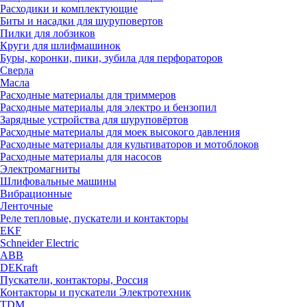
Расходики и комплектующие
Биты и насадки для шуруповертов
Пилки для лобзиков
Круги для шлифмашинок
Буры, коронки, пики, зубила для перфораторов
Сверла
Масла
Расходные материалы для триммеров
Расходные материалы для электро и бензопил
Зарядные устройства для шуруповёртов
Расходные материалы для моек высокого давления
Расходные материалы для культиваторов и мотоблоков
Расходные материалы для насосов
Электромагниты
Шлифовальные машины
Вибрационные
Ленточные
Реле тепловые, пускатели и контакторы
EKF
Schneider Electric
ABB
DEKraft
Пускатели, контакторы, Россия
Контакторы и пускатели Электротехник
TDM