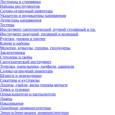
Лестницы и стремянки
Наборы инструментов
Садово-огородный инвентарь
Указатели и индикаторы напряжения
Детекторы напряжения
Тестеры
Инструмент сантехнический, ручной столярный и пр.
Инструмент режущий, пилящий и колющий
Рулетки, уровни и прочее
Ключи и наборы
Молотки, кувалды, топоры, гвоздодеры
Заклепочники
Степлеры и скобы
Сантехнический инструмент
Точилки, напильники, надфили, рашпили
Садово-огородный инвентарь
Шланги и переходники
Секаторы и кусторезы
Лопаты, грабли, вилы,топоры,мотыги
Тачки и тележки
Опрыскиватели и распылители
Лампы
Накаливания
Линейные люминисцентные
Энергосберегающие люминисцентные