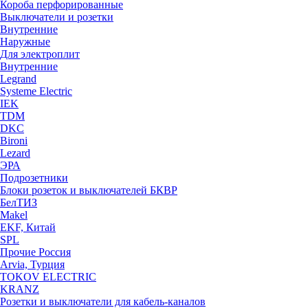
Короба перфорированные
Выключатели и розетки
Внутренние
Наружные
Для электроплит
Внутренние
Legrand
Systeme Electric
IEK
TDM
DKC
Bironi
Lezard
ЭРА
Подрозетники
Блоки розеток и выключателей БКВР
БелТИЗ
Makel
EKF, Китай
SPL
Прочие Россия
Arvia, Турция
TOKOV ELECTRIC
KRANZ
Розетки и выключатели для кабель-каналов