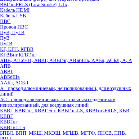
ВВГнг-FRLS (Low Smoke), LTx
Кабель HDMI
Кабель USB
ПВС
Провод ПВС
ПуВ, ПуГВ
ПуВ
ПуГВ
КГ, КГН, КГВВ
КГВВнг,КГВЭнг
АПВ, АПУНП, АВВГ, АВВГнг, АВБбШв, ААБл, АСБЛ, А, А
АПВ
АВВГ
АВБбШв
ААБл, АСБЛ
А - провод алюминиевый, неизолированный, для воздушных
линий
АС - провод алюминиевый, со стальным сердечником,
неизолированный, для воздушных линий
КВВГ, КВВГнг, КВВГЭнг, КВВГнг-LS, КВВГнг-FRLS, КВВ
КВВГ
КВВГнг
КВВГнг-LS
БПВЛ, ВПП, МКШ, МКЭШ, МГШВ, МГТФ, ПНСВ, ППВ,
РПШ,