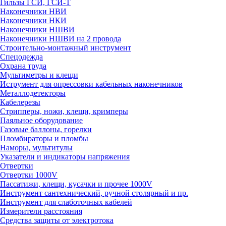
Гильзы ГСИ, ГСИ-Т
Наконечники НВИ
Наконечники НКИ
Наконечники НШВИ
Наконечники НШВИ на 2 провода
Строительно-монтажный инструмент
Спецодежда
Охрана труда
Мультиметры и клещи
Иструмент для опрессовки кабельных наконечников
Металлодетекторы
Кабелерезы
Стрипперы, ножи, клещи, кримперы
Паяльное оборудование
Газовые баллоны, горелки
Пломбираторы и пломбы
Наморы, мультитулы
Указатели и индикаторы напряжения
Отвертки
Отвертки 1000V
Пассатижи, клещи, кусачки и прочее 1000V
Инструмент сантехнический, ручной столярный и пр.
Инструмент для слаботочных кабелей
Измерители расстояния
Средства защиты от электротока