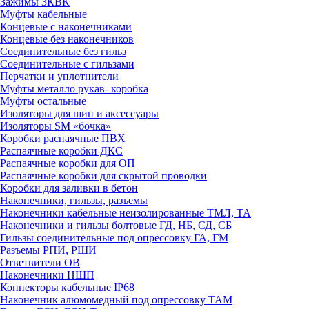
Зажимы 3КВК
Муфты кабельные
Концевые с наконечниками
Концевые без наконечников
Соединительные без гильз
Соединительные с гильзами
Перчатки и уплотнители
Муфты металло рукав- коробка
Муфты остальные
Изоляторы для шин и аксессуары
Изоляторы SM «бочка»
Коробки распаячные ПВХ
Распаячные коробки ДКС
Распаячные коробки для ОП
Распаячные коробки для скрытой проводки
Коробки для заливки в бетон
Наконечники, гильзы, разъемы
Наконечники кабельные неизолированные ТМЛ, ТА
Наконечники и гильзы болтовые ГД, НБ, СД, СБ
Гильзы соединительные под опрессовку ГА, ГМ
Разъемы РПИ, РШИ
Ответвители ОВ
Наконечники НШП
Коннекторы кабельные IP68
Наконечник алюмомедный под опрессовку ТАМ