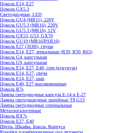
Цоколь E14, E27
Цоколь GX5.3
Светодиодные, LED
Цоколь GU4 (MR11), 220V
Цоколь GU5.3 (MR16), 220V
Цоколь GU5.3 (MR16), 12V
Цоколь GX53, G53, GX70
Цоколь GU10 (MR16/PAR16)
Цоколь Е27 (ЛОН), груша
Цоколь Е14, Е27, зеркальные (R39, R50, R63)
Цоколь G4, капсульная
Цоколь G9, капсульная
Цоколь Е14, Е27, Е40, corn (кукуруза)
Цоколь Е14, Е27, свеча
Цоколь Е14, Е27, шар
Цоколь Е40, Е27 высокомощные
Цоколь R7s
Лампы светодиодные капсула Е-14 и Е-27
Лампы светодиоидные линейные T8 G13
Лампы светодиодные специальные
Металлогалогенные
Цоколь RX7s
Цоколь Е27, E40
Щиты. Шкафы. Боксы. Корпуса
Коробки пломбировочные под автоматы