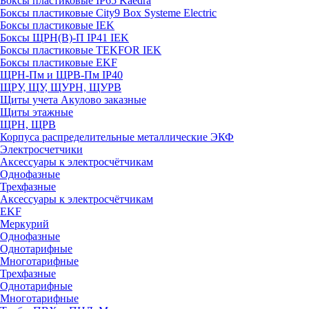
Боксы пластиковые IP65 Kaedra
Боксы пластиковые City9 Box Systeme Electric
Боксы пластиковые IEK
Боксы ЩРН(В)-П IP41 IEK
Боксы пластиковые TEKFOR IEK
Боксы пластиковые EKF
ЩРН-Пм и ЩРВ-Пм IP40
ЩРУ, ЩУ, ЩУРН, ЩУРВ
Щиты учета Акулово заказные
Щиты этажные
ЩРН, ЩРВ
Корпуса распределительные металлические ЭКФ
Электросчетчики
Аксессуары к электросчётчикам
Однофазные
Трехфазные
Аксессуары к электросчётчикам
EKF
Меркурий
Однофазные
Однотарифные
Многотарифные
Трехфазные
Однотарифные
Многотарифные