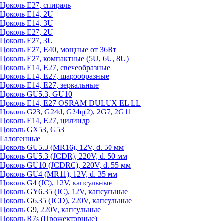
Цоколь Е27, спираль
Цоколь Е14, 2U
Цоколь Е14, 3U
Цоколь Е27, 2U
Цоколь Е27, 3U
Цоколь Е27, Е40, мощные от 36Вт
Цоколь Е27, компактные (5U, 6U, 8U)
Цоколь Е14, Е27, свечеобразные
Цоколь Е14, Е27, шарообразные
Цоколь Е14, Е27, зеркальные
Цоколь GU5.3, GU10
Цоколь Е14, Е27 OSRAM DULUX EL LL
Цоколь G23, G24d, G24q(2), 2G7, 2G11
Цоколь Е14, Е27, цилиндр
Цоколь GX53, G53
Галогенные
Цоколь GU5.3 (MR16), 12V, d. 50 мм
Цоколь GU5.3 (JCDR), 220V, d. 50 мм
Цоколь GU10 (JCDRC), 220V, d. 55 мм
Цоколь GU4 (MR11), 12V, d. 35 мм
Цоколь G4 (JC), 12V, капсульные
Цоколь GY6.35 (JC), 12V, капсульные
Цоколь G6.35 (JCD), 220V, капсульные
Цоколь G9, 220V, капсульные
Цоколь R7s (Прожекторные)