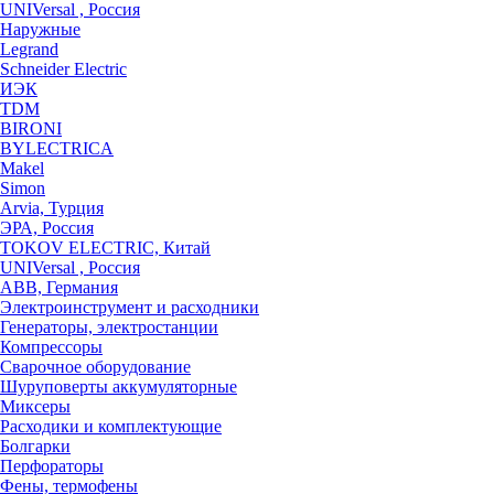
UNIVersal , Россия
Наружные
Legrand
Schneider Electric
ИЭК
TDM
BIRONI
BYLECTRICA
Makel
Simon
Arvia, Турция
ЭРА, Россия
TOKOV ELECTRIC, Китай
UNIVersal , Россия
ABB, Германия
Электроинструмент и расходники
Генераторы, электростанции
Компрессоры
Сварочное оборудование
Шуруповерты аккумуляторные
Миксеры
Расходики и комплектующие
Болгарки
Перфораторы
Фены, термофены