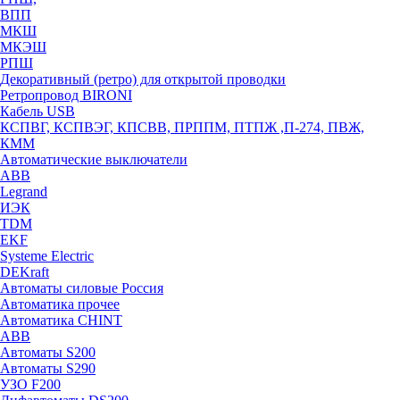
ВПП
МКШ
МКЭШ
РПШ
Декоративный (ретро) для открытой проводки
Ретропровод BIRONI
Кабель USB
КСПВГ, КСПВЭГ, КПСВВ, ПРППМ, ПТПЖ ,П-274, ПВЖ,
КММ
Автоматические выключатели
ABB
Legrand
ИЭК
TDM
EKF
Systeme Electric
DEKraft
Автоматы силовые Россия
Автоматика прочее
Автоматика CHINT
ABB
Автоматы S200
Автоматы S290
УЗО F200