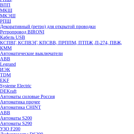
ВПП
МКШ
МКЭШ
РПШ
Декоративный (ретро) для открытой проводки
Ретропровод BIRONI
Кабель USB
КСПВГ, КСПВЭГ, КПСВВ, ПРППМ, ПТПЖ ,П-274, ПВЖ,
КММ
Автоматические выключатели
ABB
Legrand
ИЭК
TDM
EKF
Systeme Electric
DEKraft
Автоматы силовые Россия
Автоматика прочее
Автоматика CHINT
ABB
Автоматы S200
Автоматы S290
УЗО F200