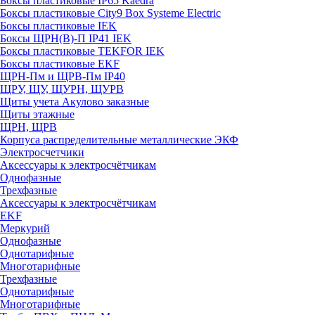
Боксы пластиковые IP65 Kaedra
Боксы пластиковые City9 Box Systeme Electric
Боксы пластиковые IEK
Боксы ЩРН(В)-П IP41 IEK
Боксы пластиковые TEKFOR IEK
Боксы пластиковые EKF
ЩРН-Пм и ЩРВ-Пм IP40
ЩРУ, ЩУ, ЩУРН, ЩУРВ
Щиты учета Акулово заказные
Щиты этажные
ЩРН, ЩРВ
Корпуса распределительные металлические ЭКФ
Электросчетчики
Аксессуары к электросчётчикам
Однофазные
Трехфазные
Аксессуары к электросчётчикам
EKF
Меркурий
Однофазные
Однотарифные
Многотарифные
Трехфазные
Однотарифные
Многотарифные