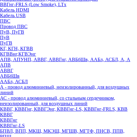
ВВГнг-FRLS (Low Smoke), LTx
Кабель HDMI
Кабель USB
ПВС
Провод ПВС
ПуВ, ПуГВ
ПуВ
ПуГВ
КГ, КГН, КГВВ
КГВВнг,КГВЭнг
АПВ, АПУНП, АВВГ, АВВГнг, АВБбШв, ААБл, АСБЛ, А, А
АПВ
АВВГ
АВБбШв
ААБл, АСБЛ
А - провод алюминиевый, неизолированный, для воздушных
линий
АС - провод алюминиевый, со стальным сердечником,
неизолированный, для воздушных линий
КВВГ, КВВГнг, КВВГЭнг, КВВГнг-LS, КВВГнг-FRLS, КВВ
КВВГ
КВВГнг
КВВГнг-LS
БПВЛ, ВПП, МКШ, МКЭШ, МГШВ, МГТФ, ПНСВ, ППВ,
РПШ,