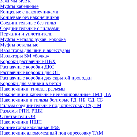
Зажимы 3КВК
Муфты кабельные
Концевые с наконечниками
Концевые без наконечников
Соединительные без гильз
Соединительные с гильзами
Перчатки и уплотнители
Муфты металло рукав- коробка
Муфты остальные
Изоляторы для шин и аксессуары
Изоляторы SM «бочка»
Коробки распаячные ПВХ
Распаячные коробки ДКС
Распаячные коробки для ОП
Распаячные коробки для скрытой проводки
Коробки для заливки в бетон
Наконечники, гильзы, разъемы
Наконечники кабельные неизолированные ТМЛ, ТА
Наконечники и гильзы болтовые ГД, НБ, СД, СБ
Гильзы соединительные под опрессовку ГА, ГМ
Разъемы РПИ, РШИ
Ответвители ОВ
Наконечники НШП
Коннекторы кабельные IP68
Наконечник алюмомедный под опрессовку ТАМ