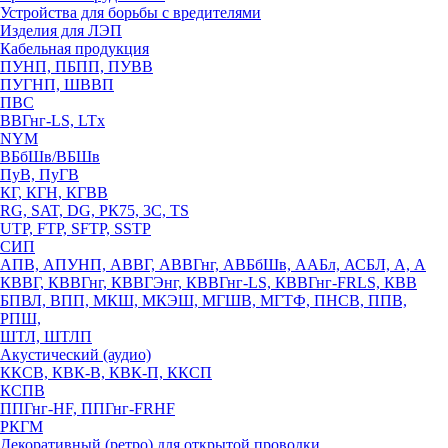
Устройства для борьбы с вредителями
Изделия для ЛЭП
Кабельная продукция
ПУНП, ПБПП, ПУВВ
ПУГНП, ШВВП
ПВС
ВВГнг-LS, LTx
NYM
ВБбШв/ВБШв
ПуВ, ПуГВ
КГ, КГН, КГВВ
RG, SAT, DG, РК75, 3С, TS
UTP, FTP, SFTP, SSTP
СИП
АПВ, АПУНП, АВВГ, АВВГнг, АВБбШв, ААБл, АСБЛ, А, А
КВВГ, КВВГнг, КВВГЭнг, КВВГнг-LS, КВВГнг-FRLS, КВВ
БПВЛ, ВПП, МКШ, МКЭШ, МГШВ, МГТФ, ПНСВ, ППВ,
РПШ,
ШТЛ, ШТЛП
Акустический (аудио)
ККСВ, КВК-В, КВК-П, ККСП
КСПВ
ППГнг-HF, ППГнг-FRHF
РКГМ
Декоративный (ретро) для открытой проводки