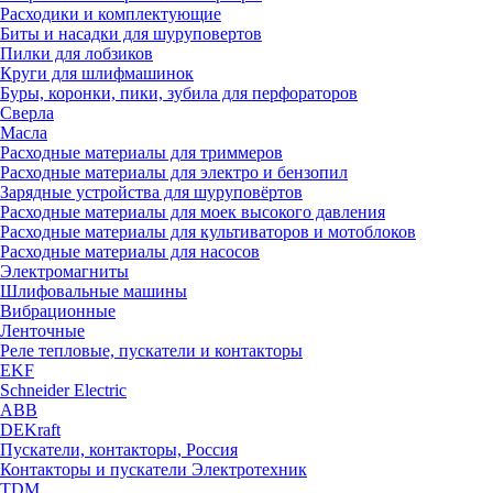
Расходики и комплектующие
Биты и насадки для шуруповертов
Пилки для лобзиков
Круги для шлифмашинок
Буры, коронки, пики, зубила для перфораторов
Сверла
Масла
Расходные материалы для триммеров
Расходные материалы для электро и бензопил
Зарядные устройства для шуруповёртов
Расходные материалы для моек высокого давления
Расходные материалы для культиваторов и мотоблоков
Расходные материалы для насосов
Электромагниты
Шлифовальные машины
Вибрационные
Ленточные
Реле тепловые, пускатели и контакторы
EKF
Schneider Electric
ABB
DEKraft
Пускатели, контакторы, Россия
Контакторы и пускатели Электротехник
TDM