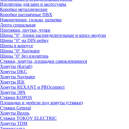
Изоляторы для шин и аксессуары
Коробки металлические
Коробки распаячные ПВХ
Наконечники, гильзы, разъемы
Лента спиральная
Протяжки, прутки, чулки
Шины "0", блоки распределительные и кросс-модули
Шины "0" на DIN-рейку
Шины в корпусе
Шины "0" Navigator
Шины "0" без изолятора
Стяжки, хомуты, площадки самоклеющиеся
Хомуты (Китай)
Хомуты DKC
Хомуты Navigator
Хомуты IEK
Хомуты REXANT и PROconnect
Хомуты ЭРА
Стяжки KOPOS
Площадки и дюбели под хомуты (стяжки)
Стяжки General
Хомуты Вихрь
Стяжки TOKOV ELECTRIC
Хомуты TDM
Термоусадка