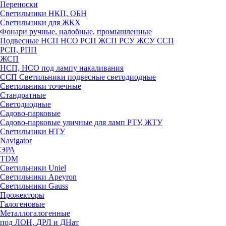
Переноски
Светильники НКП, ОБН
Светильники для ЖКХ
Фонари ручные, налобные, промышленные
Подвесные НСП НСО РСП ЖСП РСУ ЖСУ ССП
РСП, РПП
ЖСП
НСП, НСО под лампу накаливания
ССП Светильники подвесные светодиодные
Светильники точечные
Стандратные
Светодиодные
Садово-парковые
Садово-парковые уличные для ламп РТУ, ЖТУ
Светильники НТУ
Navigator
ЭРА
TDM
Светильники Uniel
Светильники Apeyron
Светильники Gauss
Прожекторы
Галогеновые
Металлогалогенные
под ЛОН, ДРЛ и ДНат