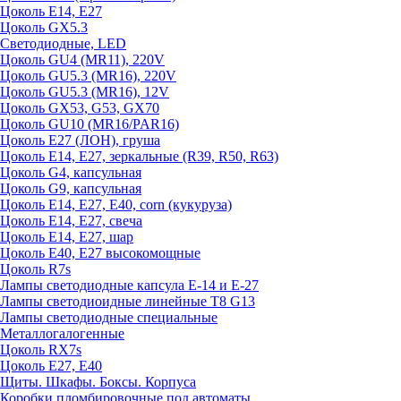
Цоколь E14, E27
Цоколь GX5.3
Светодиодные, LED
Цоколь GU4 (MR11), 220V
Цоколь GU5.3 (MR16), 220V
Цоколь GU5.3 (MR16), 12V
Цоколь GX53, G53, GX70
Цоколь GU10 (MR16/PAR16)
Цоколь Е27 (ЛОН), груша
Цоколь Е14, Е27, зеркальные (R39, R50, R63)
Цоколь G4, капсульная
Цоколь G9, капсульная
Цоколь Е14, Е27, Е40, corn (кукуруза)
Цоколь Е14, Е27, свеча
Цоколь Е14, Е27, шар
Цоколь Е40, Е27 высокомощные
Цоколь R7s
Лампы светодиодные капсула Е-14 и Е-27
Лампы светодиоидные линейные T8 G13
Лампы светодиодные специальные
Металлогалогенные
Цоколь RX7s
Цоколь Е27, E40
Щиты. Шкафы. Боксы. Корпуса
Коробки пломбировочные под автоматы