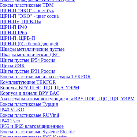
Боксы пластиковые TDM
ЩРН-П "ЭКО" - цвет бук
ЩРН-П "ЭКО" - цвет сосна
ЩРН-Пм, ЩРВ-Пм
ЩРН-П IP40
ЩРН-П IP65
ЩРН-П, ЩРВ-П
ЩРН-П (б) с белой дверцей
Шкафы металлические пустые
Шкафы металлические ДКС
Щиты пустые IP54 Россия
Щиты ИЭК
Щиты пустые IP31 Россия
Боксы пластиковые и аксессуары TEKFOR
Комплектующие TEKFOR
Корпуса ВРУ, ШЭС, ЩО, ЩЭ, УЭРМ
Корпуса и панели ВРУ ВАС
Аксессуары и комплектующие для ВРУ, ШЭС, ЩО, ЩЭ, УЭРМ
Боксы пластиковые Турция
IP40 VI-KO
Боксы пластиковые RUVinil
IP40 Тусо
IP55 и IP65 влагозащищенные
Боксы пластиковые Systeme Electric