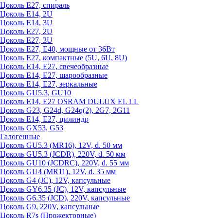
Цоколь Е27, спираль
Цоколь Е14, 2U
Цоколь Е14, 3U
Цоколь Е27, 2U
Цоколь Е27, 3U
Цоколь Е27, Е40, мощные от 36Вт
Цоколь Е27, компактные (5U, 6U, 8U)
Цоколь Е14, Е27, свечеобразные
Цоколь Е14, Е27, шарообразные
Цоколь Е14, Е27, зеркальные
Цоколь GU5.3, GU10
Цоколь Е14, Е27 OSRAM DULUX EL LL
Цоколь G23, G24d, G24q(2), 2G7, 2G11
Цоколь Е14, Е27, цилиндр
Цоколь GX53, G53
Галогенные
Цоколь GU5.3 (MR16), 12V, d. 50 мм
Цоколь GU5.3 (JCDR), 220V, d. 50 мм
Цоколь GU10 (JCDRC), 220V, d. 55 мм
Цоколь GU4 (MR11), 12V, d. 35 мм
Цоколь G4 (JC), 12V, капсульные
Цоколь GY6.35 (JC), 12V, капсульные
Цоколь G6.35 (JCD), 220V, капсульные
Цоколь G9, 220V, капсульные
Цоколь R7s (Прожекторные)