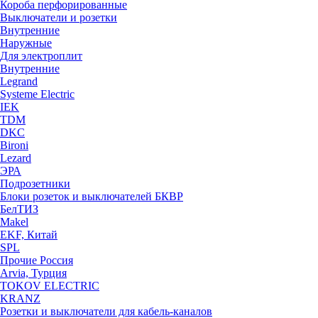
Короба перфорированные
Выключатели и розетки
Внутренние
Наружные
Для электроплит
Внутренние
Legrand
Systeme Electric
IEK
TDM
DKC
Bironi
Lezard
ЭРА
Подрозетники
Блоки розеток и выключателей БКВР
БелТИЗ
Makel
EKF, Китай
SPL
Прочие Россия
Arvia, Турция
TOKOV ELECTRIC
KRANZ
Розетки и выключатели для кабель-каналов