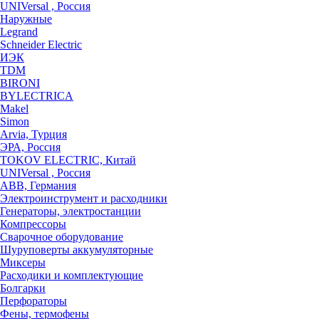
UNIVersal , Россия
Наружные
Legrand
Schneider Electric
ИЭК
TDM
BIRONI
BYLECTRICA
Makel
Simon
Arvia, Турция
ЭРА, Россия
TOKOV ELECTRIC, Китай
UNIVersal , Россия
ABB, Германия
Электроинструмент и расходники
Генераторы, электростанции
Компрессоры
Сварочное оборудование
Шуруповерты аккумуляторные
Миксеры
Расходики и комплектующие
Болгарки
Перфораторы
Фены, термофены