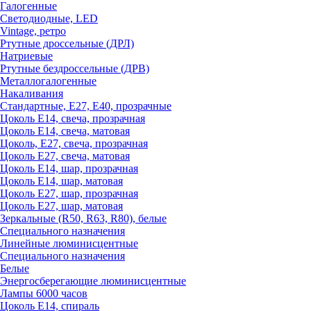
Галогенные
Светодиодные, LED
Vintage, ретро
Ртутные дроссельные (ДРЛ)
Натриевые
Ртутные бездроссельные (ДРВ)
Металлогалогенные
Накаливания
Стандартные, Е27, Е40, прозрачные
Цоколь Е14, свеча, прозрачная
Цоколь Е14, свеча, матовая
Цоколь, Е27, свеча, прозрачная
Цоколь Е27, свеча, матовая
Цоколь Е14, шар, прозрачная
Цоколь Е14, шар, матовая
Цоколь Е27, шар, прозрачная
Цоколь Е27, шар, матовая
Зеркальные (R50, R63, R80), белые
Специального назначения
Линейные люминисцентные
Специального назначения
Белые
Энергосберегающие люминисцентные
Лампы 6000 часов
Цоколь Е14, спираль