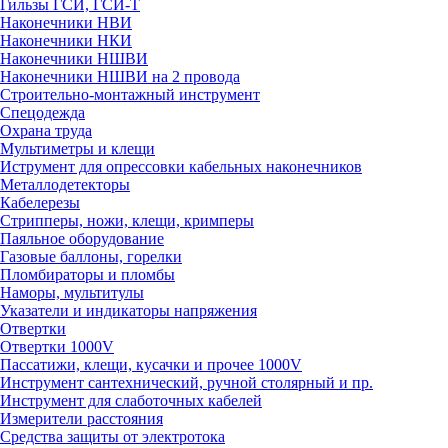
Гильзы ГСИ, ГСИ-Т
Наконечники НВИ
Наконечники НКИ
Наконечники НШВИ
Наконечники НШВИ на 2 провода
Строительно-монтажный инструмент
Спецодежда
Охрана труда
Мультиметры и клещи
Иструмент для опрессовки кабельных наконечников
Металлодетекторы
Кабелерезы
Стрипперы, ножи, клещи, кримперы
Паяльное оборудование
Газовые баллоны, горелки
Пломбираторы и пломбы
Наморы, мультитулы
Указатели и индикаторы напряжения
Отвертки
Отвертки 1000V
Пассатижи, клещи, кусачки и прочее 1000V
Инструмент сантехнический, ручной столярный и пр.
Инструмент для слаботочных кабелей
Измерители расстояния
Средства защиты от электротока