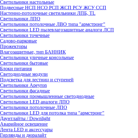
Светильники настольные
Подвесные НСП НСО РСП ЖСП РСУ ЖСУ ССП
Настенно-потолочные светильники ЛПБ, TL
Светильники ЛПО
Светильники потолочные ЛВО типа "армстронг"
Светильники LED пылевлагозащитные аналоги ЛСП
Светильники точечные
Садово-парковые
Прожекторы
Влагозащитные, тип БАННИК
Светильники уличные консольные
Светильники бытовые
Блоки питания
Светодиодные модули
Подсветка для лестниц и ступеней
Светильники Apeyron
Светильники фасадные
Светильники промышленные светодиодные
Светильники LED аналоги ЛПО
Светильники потолочные ЛПО
Светильники LED для потолка типа "армстронг"
Даунтлайты / Downlight
Аварийное освещение
Лента LED и аксессуары
Гирлянды и дюралайт