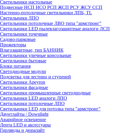
Светильники настольные
Подвесные НСП НСО РСП ЖСП РСУ ЖСУ ССП
Настенно-потолочные светильники ЛПБ, TL
Светильники ЛПО
Светильники потолочные ЛВО типа "армстронг"
Светильники LED пылевлагозащитные аналоги ЛСП
Светильники точечные
Садово-парковые
Прожекторы
Влагозащитные, тип БАННИК
Светильники уличные консольные
Светильники бытовые
Блоки питания
Светодиодные модули
Подсветка для лестниц и ступеней
Светильники Apeyron
Светильники фасадные
Светильники промышленные светодиодные
Светильники LED аналоги ЛПО
Светильники потолочные ЛПО
Светильники LED для потолка типа "армстронг"
Даунтлайты / Downlight
Аварийное освещение
Лента LED и аксессуары
Гирлянды и дюралайт