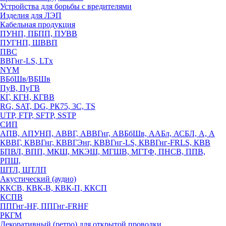
Устройства для борьбы с вредителями
Изделия для ЛЭП
Кабельная продукция
ПУНП, ПБПП, ПУВВ
ПУГНП, ШВВП
ПВС
ВВГнг-LS, LTx
NYM
ВБбШв/ВБШв
ПуВ, ПуГВ
КГ, КГН, КГВВ
RG, SAT, DG, РК75, 3С, TS
UTP, FTP, SFTP, SSTP
СИП
АПВ, АПУНП, АВВГ, АВВГнг, АВБбШв, ААБл, АСБЛ, А, А
КВВГ, КВВГнг, КВВГЭнг, КВВГнг-LS, КВВГнг-FRLS, КВВ
БПВЛ, ВПП, МКШ, МКЭШ, МГШВ, МГТФ, ПНСВ, ППВ,
РПШ,
ШТЛ, ШТЛП
Акустический (аудио)
ККСВ, КВК-В, КВК-П, ККСП
КСПВ
ППГнг-HF, ППГнг-FRHF
РКГМ
Декоративный (ретро) для открытой проводки