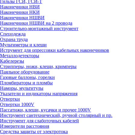
Гильзы ГСИ, ГСИ-Т
Наконечники НВИ
Наконечники НКИ
Наконечники НШВИ
Наконечники НШВИ на 2 провода
Строительно-монтажный инструмент
Спецодежда
Охрана труда
Мультиметры и клещи
Иструмент для опрессовки кабельных наконечников
Металлодетекторы
Кабелерезы
Стрипперы, ножи, клещи, кримперы
Паяльное оборудование
Газовые баллоны, горелки
Пломбираторы и пломбы
Наморы, мультитулы
Указатели и индикаторы напряжения
Отвертки
Отвертки 1000V
Пассатижи, клещи, кусачки и прочее 1000V
Инструмент сантехнический, ручной столярный и пр.
Инструмент для слаботочных кабелей
Измерители расстояния
Средства защиты от электротока