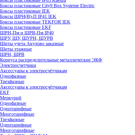
Боксы пластиковые IP65 Kaedra
Боксы пластиковые City9 Box Systeme Electric
Боксы пластиковые IEK
Боксы ЩРН(В)-П IP41 IEK
Боксы пластиковые TEKFOR IEK
Боксы пластиковые EKF
ЩРН-Пм и ЩРВ-Пм IP40
ЩРУ, ЩУ, ЩУРН, ЩУРВ
Щиты учета Акулово заказные
Щиты этажные
ЩРН, ЩРВ
Корпуса распределительные металлические ЭКФ
Электросчетчики
Аксессуары к электросчётчикам
Однофазные
Трехфазные
Аксессуары к электросчётчикам
EKF
Меркурий
Однофазные
Однотарифные
Многотарифные
Трехфазные
Однотарифные
Многотарифные