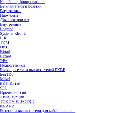
Короба перфорированные
Выключатели и розетки
Внутренние
Наружные
Для электроплит
Внутренние
Legrand
Systeme Electric
IEK
TDM
DKC
Bironi
Lezard
ЭРА
Подрозетники
Блоки розеток и выключателей БКВР
БелТИЗ
Makel
EKF, Китай
SPL
Прочие Россия
Arvia, Турция
TOKOV ELECTRIC
KRANZ
Розетки и выключатели для кабель-каналов