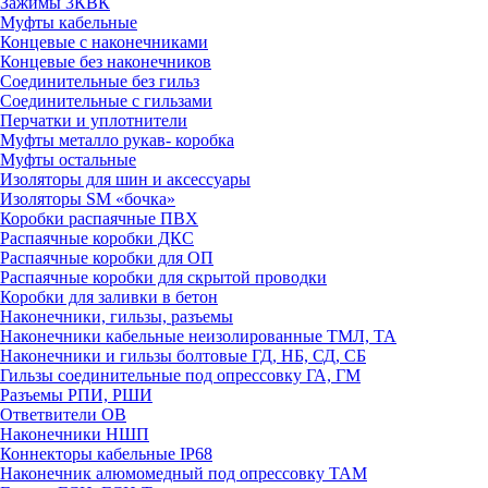
Зажимы 3КВК
Муфты кабельные
Концевые с наконечниками
Концевые без наконечников
Соединительные без гильз
Соединительные с гильзами
Перчатки и уплотнители
Муфты металло рукав- коробка
Муфты остальные
Изоляторы для шин и аксессуары
Изоляторы SM «бочка»
Коробки распаячные ПВХ
Распаячные коробки ДКС
Распаячные коробки для ОП
Распаячные коробки для скрытой проводки
Коробки для заливки в бетон
Наконечники, гильзы, разъемы
Наконечники кабельные неизолированные ТМЛ, ТА
Наконечники и гильзы болтовые ГД, НБ, СД, СБ
Гильзы соединительные под опрессовку ГА, ГМ
Разъемы РПИ, РШИ
Ответвители ОВ
Наконечники НШП
Коннекторы кабельные IP68
Наконечник алюмомедный под опрессовку ТАМ