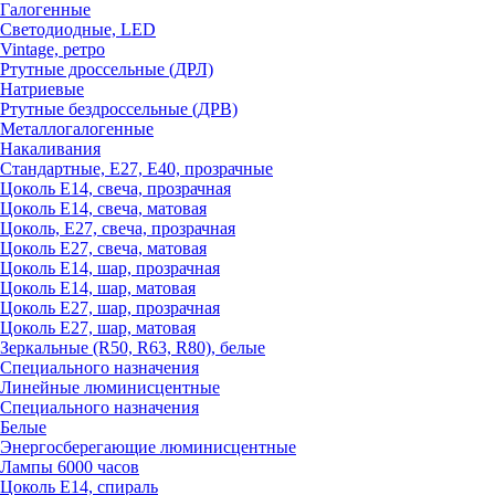
Галогенные
Светодиодные, LED
Vintage, ретро
Ртутные дроссельные (ДРЛ)
Натриевые
Ртутные бездроссельные (ДРВ)
Металлогалогенные
Накаливания
Стандартные, Е27, Е40, прозрачные
Цоколь Е14, свеча, прозрачная
Цоколь Е14, свеча, матовая
Цоколь, Е27, свеча, прозрачная
Цоколь Е27, свеча, матовая
Цоколь Е14, шар, прозрачная
Цоколь Е14, шар, матовая
Цоколь Е27, шар, прозрачная
Цоколь Е27, шар, матовая
Зеркальные (R50, R63, R80), белые
Специального назначения
Линейные люминисцентные
Специального назначения
Белые
Энергосберегающие люминисцентные
Лампы 6000 часов
Цоколь Е14, спираль