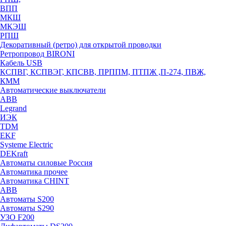
ВПП
МКШ
МКЭШ
РПШ
Декоративный (ретро) для открытой проводки
Ретропровод BIRONI
Кабель USB
КСПВГ, КСПВЭГ, КПСВВ, ПРППМ, ПТПЖ ,П-274, ПВЖ,
КММ
Автоматические выключатели
ABB
Legrand
ИЭК
TDM
EKF
Systeme Electric
DEKraft
Автоматы силовые Россия
Автоматика прочее
Автоматика CHINT
ABB
Автоматы S200
Автоматы S290
УЗО F200