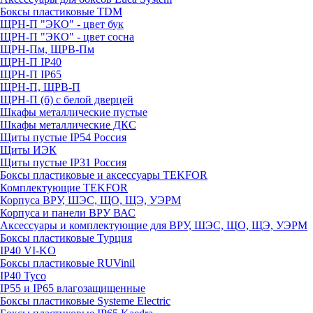
Боксы пластиковые TDM
ЩРН-П "ЭКО" - цвет бук
ЩРН-П "ЭКО" - цвет сосна
ЩРН-Пм, ЩРВ-Пм
ЩРН-П IP40
ЩРН-П IP65
ЩРН-П, ЩРВ-П
ЩРН-П (б) с белой дверцей
Шкафы металлические пустые
Шкафы металлические ДКС
Щиты пустые IP54 Россия
Щиты ИЭК
Щиты пустые IP31 Россия
Боксы пластиковые и аксессуары TEKFOR
Комплектующие TEKFOR
Корпуса ВРУ, ШЭС, ЩО, ЩЭ, УЭРМ
Корпуса и панели ВРУ ВАС
Аксессуары и комплектующие для ВРУ, ШЭС, ЩО, ЩЭ, УЭРМ
Боксы пластиковые Турция
IP40 VI-KO
Боксы пластиковые RUVinil
IP40 Тусо
IP55 и IP65 влагозащищенные
Боксы пластиковые Systeme Electric