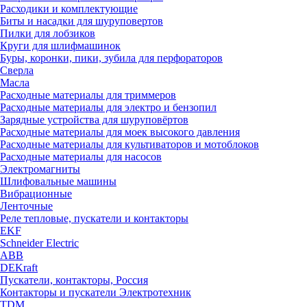
Расходики и комплектующие
Биты и насадки для шуруповертов
Пилки для лобзиков
Круги для шлифмашинок
Буры, коронки, пики, зубила для перфораторов
Сверла
Масла
Расходные материалы для триммеров
Расходные материалы для электро и бензопил
Зарядные устройства для шуруповёртов
Расходные материалы для моек высокого давления
Расходные материалы для культиваторов и мотоблоков
Расходные материалы для насосов
Электромагниты
Шлифовальные машины
Вибрационные
Ленточные
Реле тепловые, пускатели и контакторы
EKF
Schneider Electric
ABB
DEKraft
Пускатели, контакторы, Россия
Контакторы и пускатели Электротехник
TDM