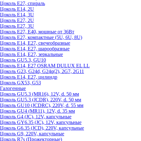
Цоколь Е27, спираль
Цоколь Е14, 2U
Цоколь Е14, 3U
Цоколь Е27, 2U
Цоколь Е27, 3U
Цоколь Е27, Е40, мощные от 36Вт
Цоколь Е27, компактные (5U, 6U, 8U)
Цоколь Е14, Е27, свечеобразные
Цоколь Е14, Е27, шарообразные
Цоколь Е14, Е27, зеркальные
Цоколь GU5.3, GU10
Цоколь Е14, Е27 OSRAM DULUX EL LL
Цоколь G23, G24d, G24q(2), 2G7, 2G11
Цоколь Е14, Е27, цилиндр
Цоколь GX53, G53
Галогенные
Цоколь GU5.3 (MR16), 12V, d. 50 мм
Цоколь GU5.3 (JCDR), 220V, d. 50 мм
Цоколь GU10 (JCDRC), 220V, d. 55 мм
Цоколь GU4 (MR11), 12V, d. 35 мм
Цоколь G4 (JC), 12V, капсульные
Цоколь GY6.35 (JC), 12V, капсульные
Цоколь G6.35 (JCD), 220V, капсульные
Цоколь G9, 220V, капсульные
Цоколь R7s (Прожекторные)