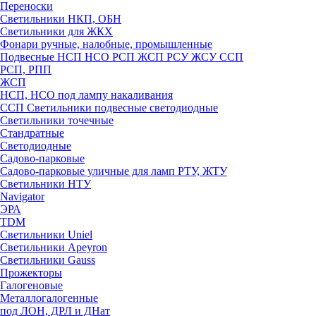
Переноски
Светильники НКП, ОБН
Светильники для ЖКХ
Фонари ручные, налобные, промышленные
Подвесные НСП НСО РСП ЖСП РСУ ЖСУ ССП
РСП, РПП
ЖСП
НСП, НСО под лампу накаливания
ССП Светильники подвесные светодиодные
Светильники точечные
Стандратные
Светодиодные
Садово-парковые
Садово-парковые уличные для ламп РТУ, ЖТУ
Светильники НТУ
Navigator
ЭРА
TDM
Светильники Uniel
Светильники Apeyron
Светильники Gauss
Прожекторы
Галогеновые
Металлогалогенные
под ЛОН, ДРЛ и ДНат