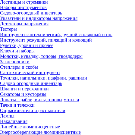
Лестницы и стремянки
Наборы инструментов
Садово-огородный инвентарь
Указатели и индикаторы напряжения
Детекторы напряжения
Тестеры
Инструмент сантехнический, ручной столярный и пр.
Инструмент режущий, пилящий и колющий
Рулетки, уровни и прочее
Ключи и наборы
Молотки, кувалды, топоры, гвоздодеры
Заклепочники
Степлеры и скобы
Сантехнический инструмент
Точилки, напильники, надфили, рашпили
Садово-огородный инвентарь
Шланги и переходники
Секаторы и кусторезы
Лопаты, грабли, вилы,топоры,мотыги
Тачки и тележки
Опрыскиватели и распылители
Лампы
Накаливания
Линейные люминисцентные
Энергосберегающие люминисцентные