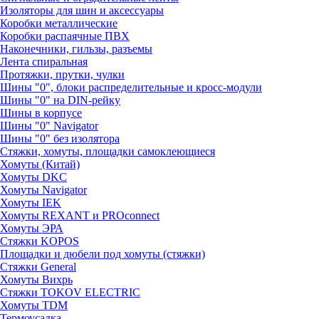
Изоляторы для шин и аксессуары
Коробки металлические
Коробки распаячные ПВХ
Наконечники, гильзы, разъемы
Лента спиральная
Протяжки, прутки, чулки
Шины "0", блоки распределительные и кросс-модули
Шины "0" на DIN-рейку
Шины в корпусе
Шины "0" Navigator
Шины "0" без изолятора
Стяжки, хомуты, площадки самоклеющиеся
Хомуты (Китай)
Хомуты DKC
Хомуты Navigator
Хомуты IEK
Хомуты REXANT и PROconnect
Хомуты ЭРА
Стяжки KOPOS
Площадки и дюбели под хомуты (стяжки)
Стяжки General
Хомуты Вихрь
Стяжки TOKOV ELECTRIC
Хомуты TDM
Термоусадка