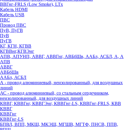
ВВГнг-FRLS (Low Smoke), LTx
Кабель HDMI
Кабель USB
ПВС
Провод ПВС
ПуВ, ПуГВ
ПуВ
ПуГВ
КГ, КГН, КГВВ
КГВВнг,КГВЭнг
АПВ, АПУНП, АВВГ, АВВГнг, АВБбШв, ААБл, АСБЛ, А, А
АПВ
АВВГ
АВБбШв
ААБл, АСБЛ
А - провод алюминиевый, неизолированный, для воздушных
линий
АС - провод алюминиевый, со стальным сердечником,
неизолированный, для воздушных линий
КВВГ, КВВГнг, КВВГЭнг, КВВГнг-LS, КВВГнг-FRLS, КВВ
КВВГ
КВВГнг
КВВГнг-LS
БПВЛ, ВПП, МКШ, МКЭШ, МГШВ, МГТФ, ПНСВ, ППВ,
РПШ,