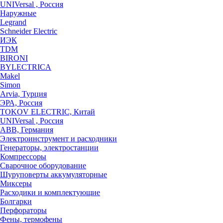
UNIVersal , Россия
Наружные
Legrand
Schneider Electric
ИЭК
TDM
BIRONI
BYLECTRICA
Makel
Simon
Arvia, Турция
ЭРА, Россия
TOKOV ELECTRIC, Китай
UNIVersal , Россия
ABB, Германия
Электроинструмент и расходники
Генераторы, электростанции
Компрессоры
Сварочное оборудование
Шуруповерты аккумуляторные
Миксеры
Расходики и комплектующие
Болгарки
Перфораторы
Фены, термофены