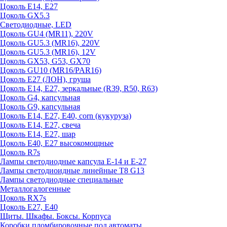
Цоколь E14, E27
Цоколь GX5.3
Светодиодные, LED
Цоколь GU4 (MR11), 220V
Цоколь GU5.3 (MR16), 220V
Цоколь GU5.3 (MR16), 12V
Цоколь GX53, G53, GX70
Цоколь GU10 (MR16/PAR16)
Цоколь Е27 (ЛОН), груша
Цоколь Е14, Е27, зеркальные (R39, R50, R63)
Цоколь G4, капсульная
Цоколь G9, капсульная
Цоколь Е14, Е27, Е40, corn (кукуруза)
Цоколь Е14, Е27, свеча
Цоколь Е14, Е27, шар
Цоколь Е40, Е27 высокомощные
Цоколь R7s
Лампы светодиодные капсула Е-14 и Е-27
Лампы светодиоидные линейные T8 G13
Лампы светодиодные специальные
Металлогалогенные
Цоколь RX7s
Цоколь Е27, E40
Щиты. Шкафы. Боксы. Корпуса
Коробки пломбировочные под автоматы