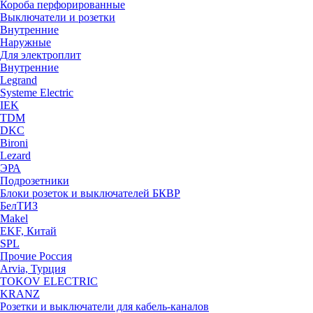
Короба перфорированные
Выключатели и розетки
Внутренние
Наружные
Для электроплит
Внутренние
Legrand
Systeme Electric
IEK
TDM
DKC
Bironi
Lezard
ЭРА
Подрозетники
Блоки розеток и выключателей БКВР
БелТИЗ
Makel
EKF, Китай
SPL
Прочие Россия
Arvia, Турция
TOKOV ELECTRIC
KRANZ
Розетки и выключатели для кабель-каналов