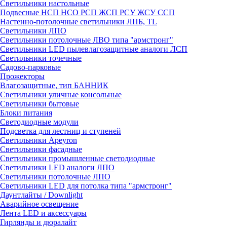
Светильники настольные
Подвесные НСП НСО РСП ЖСП РСУ ЖСУ ССП
Настенно-потолочные светильники ЛПБ, TL
Светильники ЛПО
Светильники потолочные ЛВО типа "армстронг"
Светильники LED пылевлагозащитные аналоги ЛСП
Светильники точечные
Садово-парковые
Прожекторы
Влагозащитные, тип БАННИК
Светильники уличные консольные
Светильники бытовые
Блоки питания
Светодиодные модули
Подсветка для лестниц и ступеней
Светильники Apeyron
Светильники фасадные
Светильники промышленные светодиодные
Светильники LED аналоги ЛПО
Светильники потолочные ЛПО
Светильники LED для потолка типа "армстронг"
Даунтлайты / Downlight
Аварийное освещение
Лента LED и аксессуары
Гирлянды и дюралайт