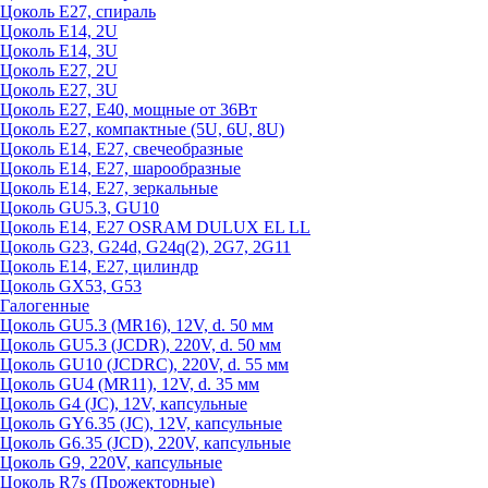
Цоколь Е27, спираль
Цоколь Е14, 2U
Цоколь Е14, 3U
Цоколь Е27, 2U
Цоколь Е27, 3U
Цоколь Е27, Е40, мощные от 36Вт
Цоколь Е27, компактные (5U, 6U, 8U)
Цоколь Е14, Е27, свечеобразные
Цоколь Е14, Е27, шарообразные
Цоколь Е14, Е27, зеркальные
Цоколь GU5.3, GU10
Цоколь Е14, Е27 OSRAM DULUX EL LL
Цоколь G23, G24d, G24q(2), 2G7, 2G11
Цоколь Е14, Е27, цилиндр
Цоколь GX53, G53
Галогенные
Цоколь GU5.3 (MR16), 12V, d. 50 мм
Цоколь GU5.3 (JCDR), 220V, d. 50 мм
Цоколь GU10 (JCDRC), 220V, d. 55 мм
Цоколь GU4 (MR11), 12V, d. 35 мм
Цоколь G4 (JC), 12V, капсульные
Цоколь GY6.35 (JC), 12V, капсульные
Цоколь G6.35 (JCD), 220V, капсульные
Цоколь G9, 220V, капсульные
Цоколь R7s (Прожекторные)