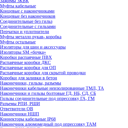
Зажимы 3КВК
Муфты кабельные
Концевые с наконечниками
Концевые без наконечников
Соединительные без гильз
Соединительные с гильзами
Перчатки и уплотнители
Муфты металло рукав- коробка
Муфты остальные
Изоляторы для шин и аксессуары
Изоляторы SM «бочка»
Коробки распаячные ПВХ
Распаячные коробки ДКС
Распаячные коробки для ОП
Распаячные коробки для скрытой проводки
Коробки для заливки в бетон
Наконечники, гильзы, разъемы
Наконечники кабельные неизолированные ТМЛ, ТА
Наконечники и гильзы болтовые ГД, НБ, СД, СБ
Гильзы соединительные под опрессовку ГА, ГМ
Разъемы РПИ, РШИ
Ответвители ОВ
Наконечники НШП
Коннекторы кабельные IP68
Наконечник алюмомедный под опрессовку ТАМ