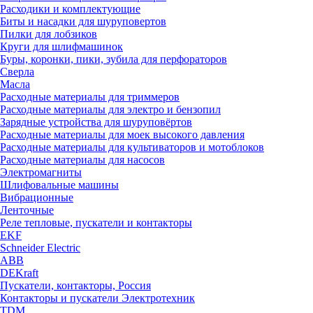
Расходики и комплектующие
Биты и насадки для шуруповертов
Пилки для лобзиков
Круги для шлифмашинок
Буры, коронки, пики, зубила для перфораторов
Сверла
Масла
Расходные материалы для триммеров
Расходные материалы для электро и бензопил
Зарядные устройства для шуруповёртов
Расходные материалы для моек высокого давления
Расходные материалы для культиваторов и мотоблоков
Расходные материалы для насосов
Электромагниты
Шлифовальные машины
Вибрационные
Ленточные
Реле тепловые, пускатели и контакторы
EKF
Schneider Electric
ABB
DEKraft
Пускатели, контакторы, Россия
Контакторы и пускатели Электротехник
TDM