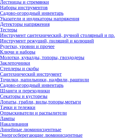
Лестницы и стремянки
Наборы инструментов
Садово-огородный инвентарь
Указатели и индикаторы напряжения
Детекторы напряжения
Тестеры
Инструмент сантехнический, ручной столярный и пр.
Инструмент режущий, пилящий и колющий
Рулетки, уровни и прочее
Ключи и наборы
Молотки, кувалды, топоры, гвоздодеры
Заклепочники
Степлеры и скобы
Сантехнический инструмент
Точилки, напильники, надфили, рашпили
Садово-огородный инвентарь
Шланги и переходники
Секаторы и кусторезы
Лопаты, грабли, вилы,топоры,мотыги
Тачки и тележки
Опрыскиватели и распылители
Лампы
Накаливания
Линейные люминисцентные
Энергосберегающие люминисцентные