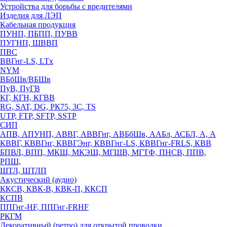
Устройства для борьбы с вредителями
Изделия для ЛЭП
Кабельная продукция
ПУНП, ПБПП, ПУВВ
ПУГНП, ШВВП
ПВС
ВВГнг-LS, LTx
NYM
ВБбШв/ВБШв
ПуВ, ПуГВ
КГ, КГН, КГВВ
RG, SAT, DG, РК75, 3С, TS
UTP, FTP, SFTP, SSTP
СИП
АПВ, АПУНП, АВВГ, АВВГнг, АВБбШв, ААБл, АСБЛ, А, А
КВВГ, КВВГнг, КВВГЭнг, КВВГнг-LS, КВВГнг-FRLS, КВВ
БПВЛ, ВПП, МКШ, МКЭШ, МГШВ, МГТФ, ПНСВ, ППВ,
РПШ,
ШТЛ, ШТЛП
Акустический (аудио)
ККСВ, КВК-В, КВК-П, ККСП
КСПВ
ППГнг-HF, ППГнг-FRHF
РКГМ
Декоративный (ретро) для открытой проводки