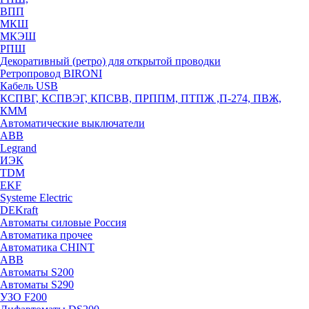
ВПП
МКШ
МКЭШ
РПШ
Декоративный (ретро) для открытой проводки
Ретропровод BIRONI
Кабель USB
КСПВГ, КСПВЭГ, КПСВВ, ПРППМ, ПТПЖ ,П-274, ПВЖ,
КММ
Автоматические выключатели
ABB
Legrand
ИЭК
TDM
EKF
Systeme Electric
DEKraft
Автоматы силовые Россия
Автоматика прочее
Автоматика CHINT
ABB
Автоматы S200
Автоматы S290
УЗО F200