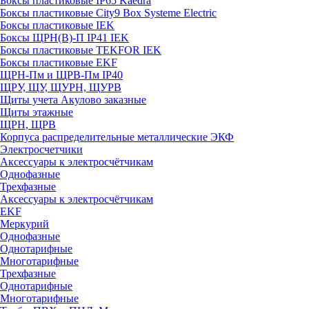
Боксы пластиковые IP65 Kaedra
Боксы пластиковые City9 Box Systeme Electric
Боксы пластиковые IEK
Боксы ЩРН(В)-П IP41 IEK
Боксы пластиковые TEKFOR IEK
Боксы пластиковые EKF
ЩРН-Пм и ЩРВ-Пм IP40
ЩРУ, ЩУ, ЩУРН, ЩУРВ
Щиты учета Акулово заказные
Щиты этажные
ЩРН, ЩРВ
Корпуса распределительные металлические ЭКФ
Электросчетчики
Аксессуары к электросчётчикам
Однофазные
Трехфазные
Аксессуары к электросчётчикам
EKF
Меркурий
Однофазные
Однотарифные
Многотарифные
Трехфазные
Однотарифные
Многотарифные