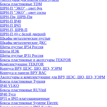
Боксы пластиковые TDM
ЩРН-П "ЭКО" - цвет бук
ЩРН-П "ЭКО" - цвет сосна
ЩРН-Пм, ЩРВ-Пм
ЩРН-П IP40
ЩРН-П IP65
ЩРН-П, ЩРВ-П
ЩРН-П (б) с белой дверцей
Шкафы металлические пустые
Шкафы металлические ДКС
Щиты пустые IP54 Россия
Щиты ИЭК
Щиты пустые IP31 Россия
Боксы пластиковые и аксессуары TEKFOR
Комплектующие TEKFOR
Корпуса ВРУ, ШЭС, ЩО, ЩЭ, УЭРМ
Корпуса и панели ВРУ ВАС
Аксессуары и комплектующие для ВРУ, ШЭС, ЩО, ЩЭ, УЭРМ
Боксы пластиковые Турция
IP40 VI-KO
Боксы пластиковые RUVinil
IP40 Тусо
IP55 и IP65 влагозащищенные
Боксы пластиковые Systeme Electric