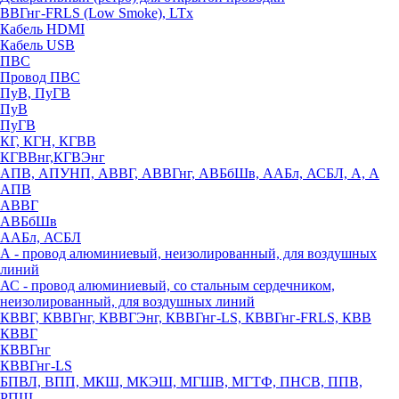
ВВГнг-FRLS (Low Smoke), LTx
Кабель HDMI
Кабель USB
ПВС
Провод ПВС
ПуВ, ПуГВ
ПуВ
ПуГВ
КГ, КГН, КГВВ
КГВВнг,КГВЭнг
АПВ, АПУНП, АВВГ, АВВГнг, АВБбШв, ААБл, АСБЛ, А, А
АПВ
АВВГ
АВБбШв
ААБл, АСБЛ
А - провод алюминиевый, неизолированный, для воздушных
линий
АС - провод алюминиевый, со стальным сердечником,
неизолированный, для воздушных линий
КВВГ, КВВГнг, КВВГЭнг, КВВГнг-LS, КВВГнг-FRLS, КВВ
КВВГ
КВВГнг
КВВГнг-LS
БПВЛ, ВПП, МКШ, МКЭШ, МГШВ, МГТФ, ПНСВ, ППВ,
РПШ,