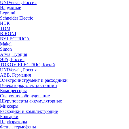
UNIVersal , Россия
Наружные
Legrand
Schneider Electric
ИЭК
TDM
BIRONI
BYLECTRICA
Makel
Simon
Arvia, Турция
ЭРА, Россия
TOKOV ELECTRIC, Китай
UNIVersal , Россия
ABB, Германия
Электроинструмент и расходники
Генераторы, электростанции
Компрессоры
Сварочное оборудование
Шуруповерты аккумуляторные
Миксеры
Расходики и комплектующие
Болгарки
Перфораторы
Фены, термофены