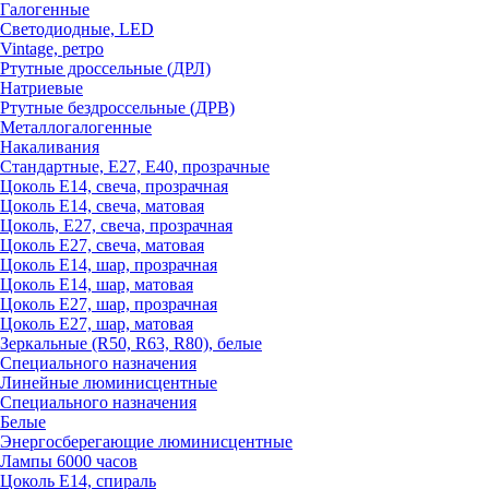
Галогенные
Светодиодные, LED
Vintage, ретро
Ртутные дроссельные (ДРЛ)
Натриевые
Ртутные бездроссельные (ДРВ)
Металлогалогенные
Накаливания
Стандартные, Е27, Е40, прозрачные
Цоколь Е14, свеча, прозрачная
Цоколь Е14, свеча, матовая
Цоколь, Е27, свеча, прозрачная
Цоколь Е27, свеча, матовая
Цоколь Е14, шар, прозрачная
Цоколь Е14, шар, матовая
Цоколь Е27, шар, прозрачная
Цоколь Е27, шар, матовая
Зеркальные (R50, R63, R80), белые
Специального назначения
Линейные люминисцентные
Специального назначения
Белые
Энергосберегающие люминисцентные
Лампы 6000 часов
Цоколь Е14, спираль