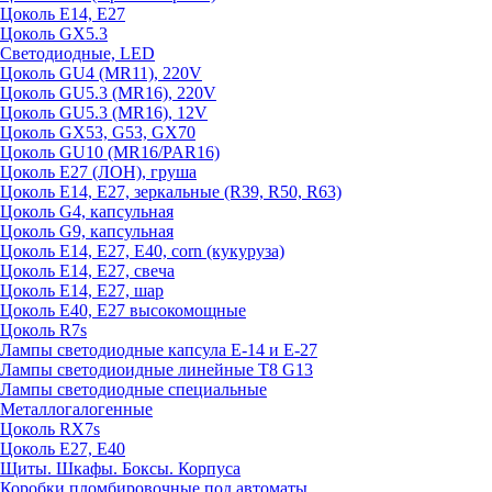
Цоколь E14, E27
Цоколь GX5.3
Светодиодные, LED
Цоколь GU4 (MR11), 220V
Цоколь GU5.3 (MR16), 220V
Цоколь GU5.3 (MR16), 12V
Цоколь GX53, G53, GX70
Цоколь GU10 (MR16/PAR16)
Цоколь Е27 (ЛОН), груша
Цоколь Е14, Е27, зеркальные (R39, R50, R63)
Цоколь G4, капсульная
Цоколь G9, капсульная
Цоколь Е14, Е27, Е40, corn (кукуруза)
Цоколь Е14, Е27, свеча
Цоколь Е14, Е27, шар
Цоколь Е40, Е27 высокомощные
Цоколь R7s
Лампы светодиодные капсула Е-14 и Е-27
Лампы светодиоидные линейные T8 G13
Лампы светодиодные специальные
Металлогалогенные
Цоколь RX7s
Цоколь Е27, E40
Щиты. Шкафы. Боксы. Корпуса
Коробки пломбировочные под автоматы