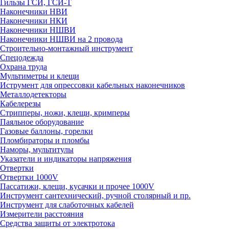
Гильзы ГСИ, ГСИ-Т
Наконечники НВИ
Наконечники НКИ
Наконечники НШВИ
Наконечники НШВИ на 2 провода
Строительно-монтажный инструмент
Спецодежда
Охрана труда
Мультиметры и клещи
Иструмент для опрессовки кабельных наконечников
Металлодетекторы
Кабелерезы
Стрипперы, ножи, клещи, кримперы
Паяльное оборудование
Газовые баллоны, горелки
Пломбираторы и пломбы
Наморы, мультитулы
Указатели и индикаторы напряжения
Отвертки
Отвертки 1000V
Пассатижи, клещи, кусачки и прочее 1000V
Инструмент сантехнический, ручной столярный и пр.
Инструмент для слаботочных кабелей
Измерители расстояния
Средства защиты от электротока