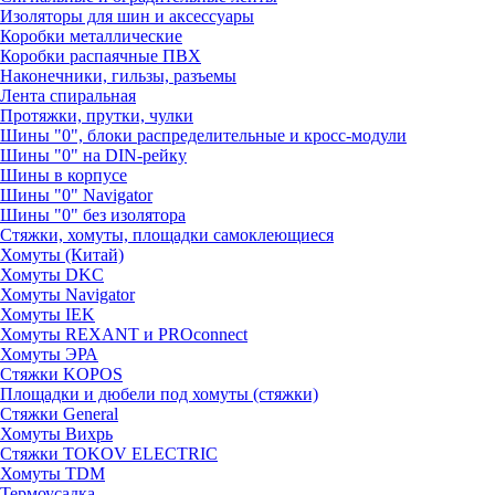
Изоляторы для шин и аксессуары
Коробки металлические
Коробки распаячные ПВХ
Наконечники, гильзы, разъемы
Лента спиральная
Протяжки, прутки, чулки
Шины "0", блоки распределительные и кросс-модули
Шины "0" на DIN-рейку
Шины в корпусе
Шины "0" Navigator
Шины "0" без изолятора
Стяжки, хомуты, площадки самоклеющиеся
Хомуты (Китай)
Хомуты DKC
Хомуты Navigator
Хомуты IEK
Хомуты REXANT и PROconnect
Хомуты ЭРА
Стяжки KOPOS
Площадки и дюбели под хомуты (стяжки)
Стяжки General
Хомуты Вихрь
Стяжки TOKOV ELECTRIC
Хомуты TDM
Термоусадка