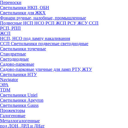
Переноски
Светильники НКП, ОБН
Светильники для ЖКХ
Фонари ручные, налобные, промышленные
Подвесные НСП НСО РСП ЖСП РСУ ЖСУ ССП
РСП, РПП
ЖСП
НСП, НСО под лампу накаливания
ССП Светильники подвесные светодиодные
Светильники точечные
Стандратные
Светодиодные
Садово-парковые
Садово-парковые уличные для ламп РТУ, ЖТУ
Светильники НТУ
Navigator
ЭРА
TDM
Светильники Uniel
Светильники Apeyron
Светильники Gauss
Прожекторы
Галогеновые
Металлогалогенные
под ЛОН, ДРЛ и ДНат