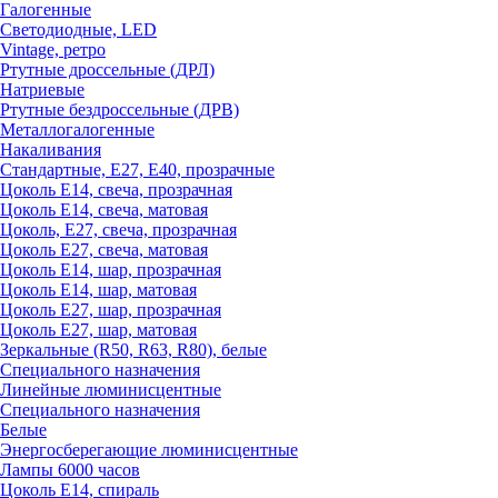
Галогенные
Светодиодные, LED
Vintage, ретро
Ртутные дроссельные (ДРЛ)
Натриевые
Ртутные бездроссельные (ДРВ)
Металлогалогенные
Накаливания
Стандартные, Е27, Е40, прозрачные
Цоколь Е14, свеча, прозрачная
Цоколь Е14, свеча, матовая
Цоколь, Е27, свеча, прозрачная
Цоколь Е27, свеча, матовая
Цоколь Е14, шар, прозрачная
Цоколь Е14, шар, матовая
Цоколь Е27, шар, прозрачная
Цоколь Е27, шар, матовая
Зеркальные (R50, R63, R80), белые
Специального назначения
Линейные люминисцентные
Специального назначения
Белые
Энергосберегающие люминисцентные
Лампы 6000 часов
Цоколь Е14, спираль