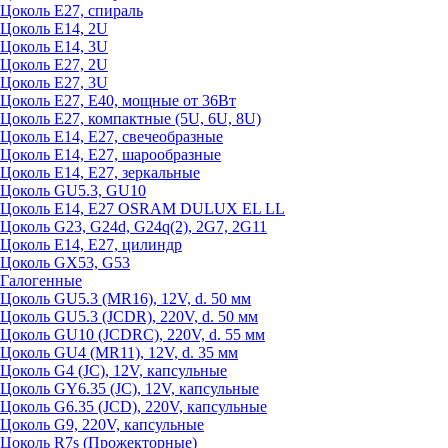
Цоколь Е27, спираль
Цоколь Е14, 2U
Цоколь Е14, 3U
Цоколь Е27, 2U
Цоколь Е27, 3U
Цоколь Е27, Е40, мощные от 36Вт
Цоколь Е27, компактные (5U, 6U, 8U)
Цоколь Е14, Е27, свечеобразные
Цоколь Е14, Е27, шарообразные
Цоколь Е14, Е27, зеркальные
Цоколь GU5.3, GU10
Цоколь Е14, Е27 OSRAM DULUX EL LL
Цоколь G23, G24d, G24q(2), 2G7, 2G11
Цоколь Е14, Е27, цилиндр
Цоколь GX53, G53
Галогенные
Цоколь GU5.3 (MR16), 12V, d. 50 мм
Цоколь GU5.3 (JCDR), 220V, d. 50 мм
Цоколь GU10 (JCDRC), 220V, d. 55 мм
Цоколь GU4 (MR11), 12V, d. 35 мм
Цоколь G4 (JC), 12V, капсульные
Цоколь GY6.35 (JC), 12V, капсульные
Цоколь G6.35 (JCD), 220V, капсульные
Цоколь G9, 220V, капсульные
Цоколь R7s (Прожекторные)