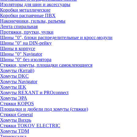
Изоляторы для шин и аксессуары
Коробки металлические
Коробки распаячные ПВХ
Наконечники, гильзы, разъемы
Лента спиральная
Протяжки, прутки, чулки
Шины "0", блоки распределительные и кросс-модули
Шины "0" на DIN-рейку
Шины в корпусе
Шины "0" Navigator
Шины "0" без изолятора
Стяжки, хомуты, площадки самоклеющиеся
Хомуты (Китай)
Хомуты DKC
Хомуты Navigator
Хомуты IEK
Хомуты REXANT и PROconnect
Хомуты ЭРА
Стяжки KOPOS
Площадки и дюбели под хомуты (стяжки)
Стяжки General
Хомуты Вихрь
Стяжки TOKOV ELECTRIC
Хомуты TDM
Термоусадка