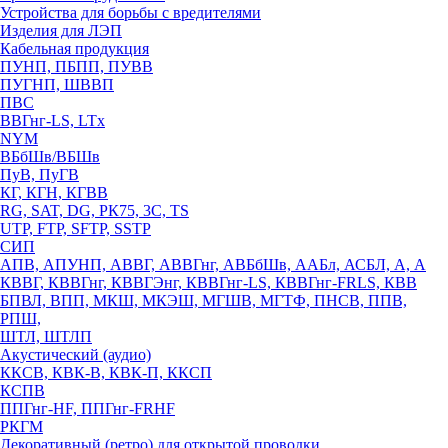
Устройства для борьбы с вредителями
Изделия для ЛЭП
Кабельная продукция
ПУНП, ПБПП, ПУВВ
ПУГНП, ШВВП
ПВС
ВВГнг-LS, LTx
NYM
ВБбШв/ВБШв
ПуВ, ПуГВ
КГ, КГН, КГВВ
RG, SAT, DG, РК75, 3С, TS
UTP, FTP, SFTP, SSTP
СИП
АПВ, АПУНП, АВВГ, АВВГнг, АВБбШв, ААБл, АСБЛ, А, А
КВВГ, КВВГнг, КВВГЭнг, КВВГнг-LS, КВВГнг-FRLS, КВВ
БПВЛ, ВПП, МКШ, МКЭШ, МГШВ, МГТФ, ПНСВ, ППВ,
РПШ,
ШТЛ, ШТЛП
Акустический (аудио)
ККСВ, КВК-В, КВК-П, ККСП
КСПВ
ППГнг-HF, ППГнг-FRHF
РКГМ
Декоративный (ретро) для открытой проводки