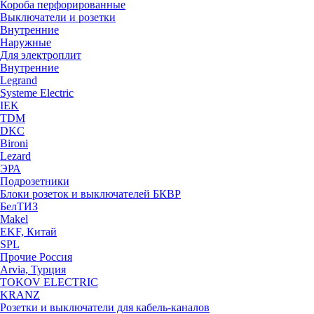
Короба перфорированные
Выключатели и розетки
Внутренние
Наружные
Для электроплит
Внутренние
Legrand
Systeme Electric
IEK
TDM
DKC
Bironi
Lezard
ЭРА
Подрозетники
Блоки розеток и выключателей БКВР
БелТИЗ
Makel
EKF, Китай
SPL
Прочие Россия
Arvia, Турция
TOKOV ELECTRIC
KRANZ
Розетки и выключатели для кабель-каналов