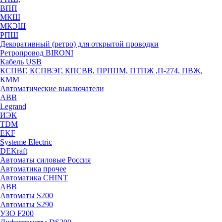
ВПП
МКШ
МКЭШ
РПШ
Декоративный (ретро) для открытой проводки
Ретропровод BIRONI
Кабель USB
КСПВГ, КСПВЭГ, КПСВВ, ПРППМ, ПТПЖ ,П-274, ПВЖ,
КММ
Автоматические выключатели
ABB
Legrand
ИЭК
TDM
EKF
Systeme Electric
DEKraft
Автоматы силовые Россия
Автоматика прочее
Автоматика CHINT
ABB
Автоматы S200
Автоматы S290
УЗО F200