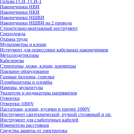
Гильзы ГСИ, ГСИ-Т
Наконечники НВИ
Наконечники НКИ
Наконечники НШВИ
Наконечники НШВИ на 2 провода
Строительно-монтажный инструмент
Спецодежда
Охрана труда
Мультиметры и клещи
Иструмент для опрессовки кабельных наконечников
Металлодетекторы
Кабелерезы
Стрипперы, ножи, клещи, кримперы
Паяльное оборудование
Газовые баллоны, горелки
Пломбираторы и пломбы
Наморы, мультитулы
Указатели и индикаторы напряжения
Отвертки
Отвертки 1000V
Пассатижи, клещи, кусачки и прочее 1000V
Инструмент сантехнический, ручной столярный и пр.
Инструмент для слаботочных кабелей
Измерители расстояния
Средства защиты от электротока