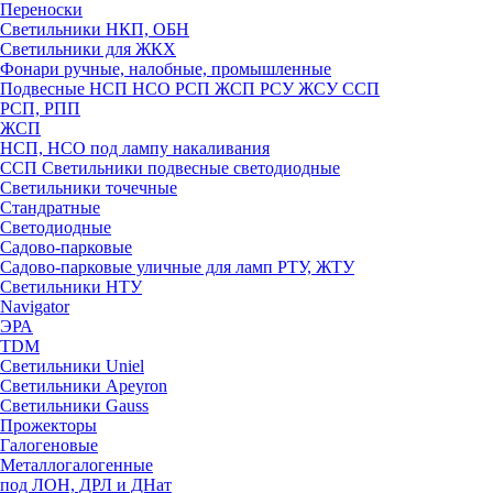
Переноски
Светильники НКП, ОБН
Светильники для ЖКХ
Фонари ручные, налобные, промышленные
Подвесные НСП НСО РСП ЖСП РСУ ЖСУ ССП
РСП, РПП
ЖСП
НСП, НСО под лампу накаливания
ССП Светильники подвесные светодиодные
Светильники точечные
Стандратные
Светодиодные
Садово-парковые
Садово-парковые уличные для ламп РТУ, ЖТУ
Светильники НТУ
Navigator
ЭРА
TDM
Светильники Uniel
Светильники Apeyron
Светильники Gauss
Прожекторы
Галогеновые
Металлогалогенные
под ЛОН, ДРЛ и ДНат