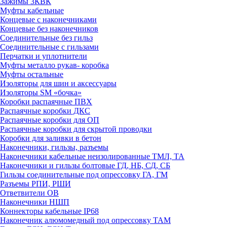
Зажимы 3КВК
Муфты кабельные
Концевые с наконечниками
Концевые без наконечников
Соединительные без гильз
Соединительные с гильзами
Перчатки и уплотнители
Муфты металло рукав- коробка
Муфты остальные
Изоляторы для шин и аксессуары
Изоляторы SM «бочка»
Коробки распаячные ПВХ
Распаячные коробки ДКС
Распаячные коробки для ОП
Распаячные коробки для скрытой проводки
Коробки для заливки в бетон
Наконечники, гильзы, разъемы
Наконечники кабельные неизолированные ТМЛ, ТА
Наконечники и гильзы болтовые ГД, НБ, СД, СБ
Гильзы соединительные под опрессовку ГА, ГМ
Разъемы РПИ, РШИ
Ответвители ОВ
Наконечники НШП
Коннекторы кабельные IP68
Наконечник алюмомедный под опрессовку ТАМ