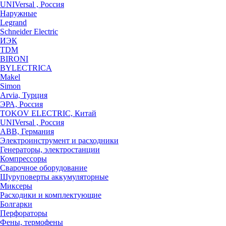
UNIVersal , Россия
Наружные
Legrand
Schneider Electric
ИЭК
TDM
BIRONI
BYLECTRICA
Makel
Simon
Arvia, Турция
ЭРА, Россия
TOKOV ELECTRIC, Китай
UNIVersal , Россия
ABB, Германия
Электроинструмент и расходники
Генераторы, электростанции
Компрессоры
Сварочное оборудование
Шуруповерты аккумуляторные
Миксеры
Расходики и комплектующие
Болгарки
Перфораторы
Фены, термофены