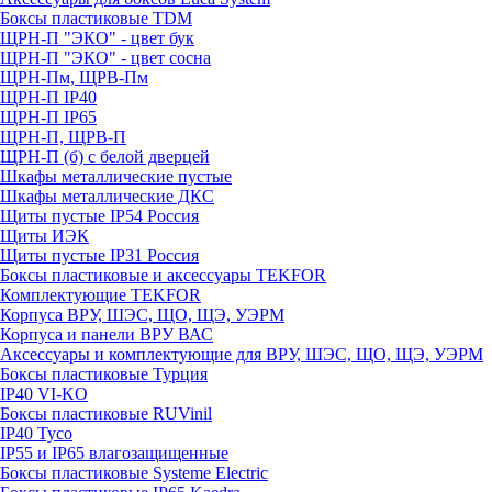
Боксы пластиковые TDM
ЩРН-П "ЭКО" - цвет бук
ЩРН-П "ЭКО" - цвет сосна
ЩРН-Пм, ЩРВ-Пм
ЩРН-П IP40
ЩРН-П IP65
ЩРН-П, ЩРВ-П
ЩРН-П (б) с белой дверцей
Шкафы металлические пустые
Шкафы металлические ДКС
Щиты пустые IP54 Россия
Щиты ИЭК
Щиты пустые IP31 Россия
Боксы пластиковые и аксессуары TEKFOR
Комплектующие TEKFOR
Корпуса ВРУ, ШЭС, ЩО, ЩЭ, УЭРМ
Корпуса и панели ВРУ ВАС
Аксессуары и комплектующие для ВРУ, ШЭС, ЩО, ЩЭ, УЭРМ
Боксы пластиковые Турция
IP40 VI-KO
Боксы пластиковые RUVinil
IP40 Тусо
IP55 и IP65 влагозащищенные
Боксы пластиковые Systeme Electric