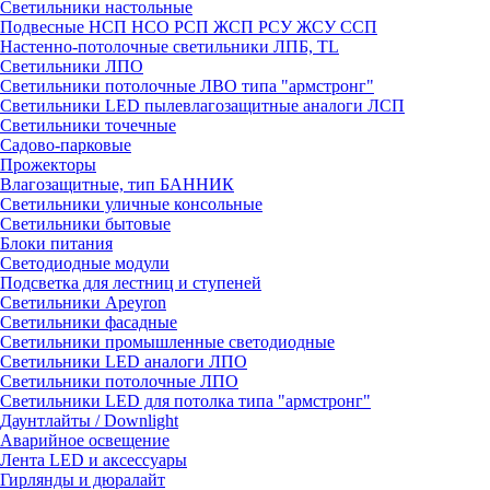
Светильники настольные
Подвесные НСП НСО РСП ЖСП РСУ ЖСУ ССП
Настенно-потолочные светильники ЛПБ, TL
Светильники ЛПО
Светильники потолочные ЛВО типа "армстронг"
Светильники LED пылевлагозащитные аналоги ЛСП
Светильники точечные
Садово-парковые
Прожекторы
Влагозащитные, тип БАННИК
Светильники уличные консольные
Светильники бытовые
Блоки питания
Светодиодные модули
Подсветка для лестниц и ступеней
Светильники Apeyron
Светильники фасадные
Светильники промышленные светодиодные
Светильники LED аналоги ЛПО
Светильники потолочные ЛПО
Светильники LED для потолка типа "армстронг"
Даунтлайты / Downlight
Аварийное освещение
Лента LED и аксессуары
Гирлянды и дюралайт