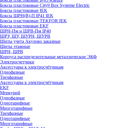
Боксы пластиковые IP65 Kaedra
Боксы пластиковые City9 Box Systeme Electric
Боксы пластиковые IEK
Боксы ЩРН(В)-П IP41 IEK
Боксы пластиковые TEKFOR IEK
Боксы пластиковые EKF
ЩРН-Пм и ЩРВ-Пм IP40
ЩРУ, ЩУ, ЩУРН, ЩУРВ
Щиты учета Акулово заказные
Щиты этажные
ЩРН, ЩРВ
Корпуса распределительные металлические ЭКФ
Электросчетчики
Аксессуары к электросчётчикам
Однофазные
Трехфазные
Аксессуары к электросчётчикам
EKF
Меркурий
Однофазные
Однотарифные
Многотарифные
Трехфазные
Однотарифные
Многотарифные