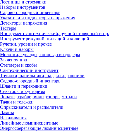
Лестницы и стремянки
Наборы инструментов
Садово-огородный инвентарь
Указатели и индикаторы напряжения
Детекторы напряжения
Тестеры
Инструмент сантехнический, ручной столярный и пр.
Инструмент режущий, пилящий и колющий
Рулетки, уровни и прочее
Ключи и наборы
Молотки, кувалды, топоры, гвоздодеры
Заклепочники
Степлеры и скобы
Сантехнический инструмент
Точилки, напильники, надфили, рашпили
Садово-огородный инвентарь
Шланги и переходники
Секаторы и кусторезы
Лопаты, грабли, вилы,топоры,мотыги
Тачки и тележки
Опрыскиватели и распылители
Лампы
Накаливания
Линейные люминисцентные
Энергосберегающие люминисцентные