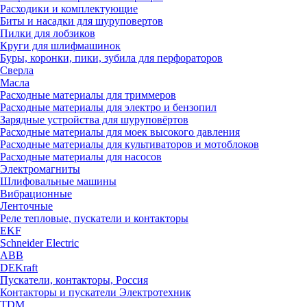
Расходики и комплектующие
Биты и насадки для шуруповертов
Пилки для лобзиков
Круги для шлифмашинок
Буры, коронки, пики, зубила для перфораторов
Сверла
Масла
Расходные материалы для триммеров
Расходные материалы для электро и бензопил
Зарядные устройства для шуруповёртов
Расходные материалы для моек высокого давления
Расходные материалы для культиваторов и мотоблоков
Расходные материалы для насосов
Электромагниты
Шлифовальные машины
Вибрационные
Ленточные
Реле тепловые, пускатели и контакторы
EKF
Schneider Electric
ABB
DEKraft
Пускатели, контакторы, Россия
Контакторы и пускатели Электротехник
TDM