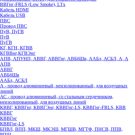
ВВГнг-FRLS (Low Smoke), LTx
Кабель HDMI
Кабель USB
ПВС
Провод ПВС
ПуВ, ПуГВ
ПуВ
ПуГВ
КГ, КГН, КГВВ
КГВВнг,КГВЭнг
АПВ, АПУНП, АВВГ, АВВГнг, АВБбШв, ААБл, АСБЛ, А, А
АПВ
АВВГ
АВБбШв
ААБл, АСБЛ
А - провод алюминиевый, неизолированный, для воздушных
линий
АС - провод алюминиевый, со стальным сердечником,
неизолированный, для воздушных линий
КВВГ, КВВГнг, КВВГЭнг, КВВГнг-LS, КВВГнг-FRLS, КВВ
КВВГ
КВВГнг
КВВГнг-LS
БПВЛ, ВПП, МКШ, МКЭШ, МГШВ, МГТФ, ПНСВ, ППВ,
РПШ,