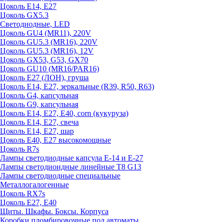
Цоколь E14, E27
Цоколь GX5.3
Светодиодные, LED
Цоколь GU4 (MR11), 220V
Цоколь GU5.3 (MR16), 220V
Цоколь GU5.3 (MR16), 12V
Цоколь GX53, G53, GX70
Цоколь GU10 (MR16/PAR16)
Цоколь Е27 (ЛОН), груша
Цоколь Е14, Е27, зеркальные (R39, R50, R63)
Цоколь G4, капсульная
Цоколь G9, капсульная
Цоколь Е14, Е27, Е40, corn (кукуруза)
Цоколь Е14, Е27, свеча
Цоколь Е14, Е27, шар
Цоколь Е40, Е27 высокомощные
Цоколь R7s
Лампы светодиодные капсула Е-14 и Е-27
Лампы светодиоидные линейные T8 G13
Лампы светодиодные специальные
Металлогалогенные
Цоколь RX7s
Цоколь Е27, E40
Щиты. Шкафы. Боксы. Корпуса
Коробки пломбировочные под автоматы