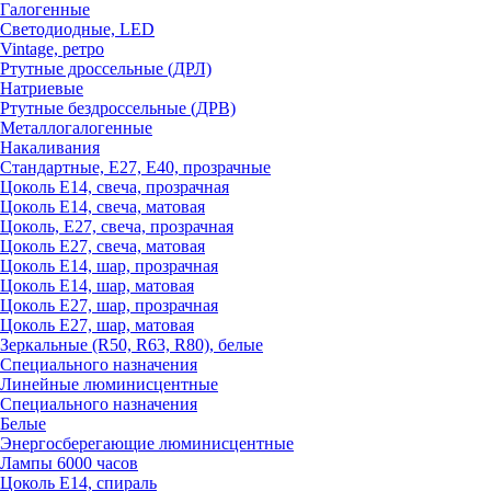
Галогенные
Светодиодные, LED
Vintage, ретро
Ртутные дроссельные (ДРЛ)
Натриевые
Ртутные бездроссельные (ДРВ)
Металлогалогенные
Накаливания
Стандартные, Е27, Е40, прозрачные
Цоколь Е14, свеча, прозрачная
Цоколь Е14, свеча, матовая
Цоколь, Е27, свеча, прозрачная
Цоколь Е27, свеча, матовая
Цоколь Е14, шар, прозрачная
Цоколь Е14, шар, матовая
Цоколь Е27, шар, прозрачная
Цоколь Е27, шар, матовая
Зеркальные (R50, R63, R80), белые
Специального назначения
Линейные люминисцентные
Специального назначения
Белые
Энергосберегающие люминисцентные
Лампы 6000 часов
Цоколь Е14, спираль