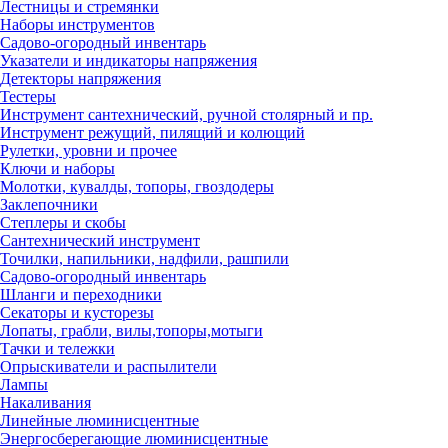
Лестницы и стремянки
Наборы инструментов
Садово-огородный инвентарь
Указатели и индикаторы напряжения
Детекторы напряжения
Тестеры
Инструмент сантехнический, ручной столярный и пр.
Инструмент режущий, пилящий и колющий
Рулетки, уровни и прочее
Ключи и наборы
Молотки, кувалды, топоры, гвоздодеры
Заклепочники
Степлеры и скобы
Сантехнический инструмент
Точилки, напильники, надфили, рашпили
Садово-огородный инвентарь
Шланги и переходники
Секаторы и кусторезы
Лопаты, грабли, вилы,топоры,мотыги
Тачки и тележки
Опрыскиватели и распылители
Лампы
Накаливания
Линейные люминисцентные
Энергосберегающие люминисцентные