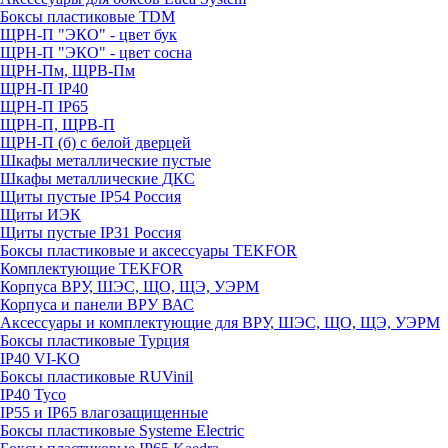
Боксы пластиковые TDM
ЩРН-П "ЭКО" - цвет бук
ЩРН-П "ЭКО" - цвет сосна
ЩРН-Пм, ЩРВ-Пм
ЩРН-П IP40
ЩРН-П IP65
ЩРН-П, ЩРВ-П
ЩРН-П (б) с белой дверцей
Шкафы металлические пустые
Шкафы металлические ДКС
Щиты пустые IP54 Россия
Щиты ИЭК
Щиты пустые IP31 Россия
Боксы пластиковые и аксессуары TEKFOR
Комплектующие TEKFOR
Корпуса ВРУ, ШЭС, ЩО, ЩЭ, УЭРМ
Корпуса и панели ВРУ ВАС
Аксессуары и комплектующие для ВРУ, ШЭС, ЩО, ЩЭ, УЭРМ
Боксы пластиковые Турция
IP40 VI-KO
Боксы пластиковые RUVinil
IP40 Тусо
IP55 и IP65 влагозащищенные
Боксы пластиковые Systeme Electric