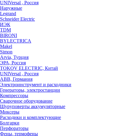
UNIVersal , Россия
Наружные
Legrand
Schneider Electric
ИЭК
TDM
BIRONI
BYLECTRICA
Makel
Simon
Arvia, Турция
ЭРА, Россия
TOKOV ELECTRIC, Китай
UNIVersal , Россия
ABB, Германия
Электроинструмент и расходники
Генераторы, электростанции
Компрессоры
Сварочное оборудование
Шуруповерты аккумуляторные
Миксеры
Расходики и комплектующие
Болгарки
Перфораторы
Фены, термофены