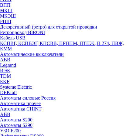
ВПП
МКШ
МКЭШ
РПШ
Декоративный (ретро) для открытой проводки
Ретропровод BIRONI
Кабель USB
КСПВГ, КСПВЭГ, КПСВВ, ПРППМ, ПТПЖ ,П-274, ПВЖ,
КММ
Автоматические выключатели
ABB
Legrand
ИЭК
TDM
EKF
Systeme Electric
DEKraft
Автоматы силовые Россия
Автоматика прочее
Автоматика CHINT
ABB
Автоматы S200
Автоматы S290
УЗО F200