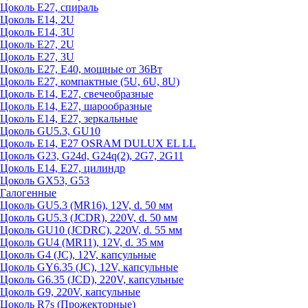
Цоколь Е27, спираль
Цоколь Е14, 2U
Цоколь Е14, 3U
Цоколь Е27, 2U
Цоколь Е27, 3U
Цоколь Е27, Е40, мощные от 36Вт
Цоколь Е27, компактные (5U, 6U, 8U)
Цоколь Е14, Е27, свечеобразные
Цоколь Е14, Е27, шарообразные
Цоколь Е14, Е27, зеркальные
Цоколь GU5.3, GU10
Цоколь Е14, Е27 OSRAM DULUX EL LL
Цоколь G23, G24d, G24q(2), 2G7, 2G11
Цоколь Е14, Е27, цилиндр
Цоколь GX53, G53
Галогенные
Цоколь GU5.3 (MR16), 12V, d. 50 мм
Цоколь GU5.3 (JCDR), 220V, d. 50 мм
Цоколь GU10 (JCDRC), 220V, d. 55 мм
Цоколь GU4 (MR11), 12V, d. 35 мм
Цоколь G4 (JC), 12V, капсульные
Цоколь GY6.35 (JC), 12V, капсульные
Цоколь G6.35 (JCD), 220V, капсульные
Цоколь G9, 220V, капсульные
Цоколь R7s (Прожекторные)