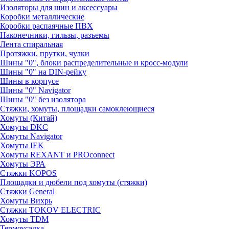
Изоляторы для шин и аксессуары
Коробки металлические
Коробки распаячные ПВХ
Наконечники, гильзы, разъемы
Лента спиральная
Протяжки, прутки, чулки
Шины "0", блоки распределительные и кросс-модули
Шины "0" на DIN-рейку
Шины в корпусе
Шины "0" Navigator
Шины "0" без изолятора
Стяжки, хомуты, площадки самоклеющиеся
Хомуты (Китай)
Хомуты DKC
Хомуты Navigator
Хомуты IEK
Хомуты REXANT и PROconnect
Хомуты ЭРА
Стяжки KOPOS
Площадки и дюбели под хомуты (стяжки)
Стяжки General
Хомуты Вихрь
Стяжки TOKOV ELECTRIC
Хомуты TDM
Термоусадка