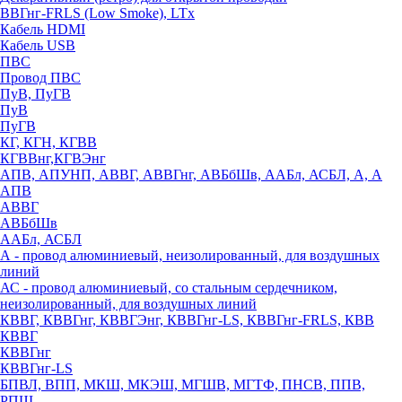
ВВГнг-FRLS (Low Smoke), LTx
Кабель HDMI
Кабель USB
ПВС
Провод ПВС
ПуВ, ПуГВ
ПуВ
ПуГВ
КГ, КГН, КГВВ
КГВВнг,КГВЭнг
АПВ, АПУНП, АВВГ, АВВГнг, АВБбШв, ААБл, АСБЛ, А, А
АПВ
АВВГ
АВБбШв
ААБл, АСБЛ
А - провод алюминиевый, неизолированный, для воздушных
линий
АС - провод алюминиевый, со стальным сердечником,
неизолированный, для воздушных линий
КВВГ, КВВГнг, КВВГЭнг, КВВГнг-LS, КВВГнг-FRLS, КВВ
КВВГ
КВВГнг
КВВГнг-LS
БПВЛ, ВПП, МКШ, МКЭШ, МГШВ, МГТФ, ПНСВ, ППВ,
РПШ,