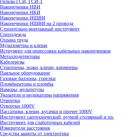
Гильзы ГСИ, ГСИ-Т
Наконечники НВИ
Наконечники НКИ
Наконечники НШВИ
Наконечники НШВИ на 2 провода
Строительно-монтажный инструмент
Спецодежда
Охрана труда
Мультиметры и клещи
Иструмент для опрессовки кабельных наконечников
Металлодетекторы
Кабелерезы
Стрипперы, ножи, клещи, кримперы
Паяльное оборудование
Газовые баллоны, горелки
Пломбираторы и пломбы
Наморы, мультитулы
Указатели и индикаторы напряжения
Отвертки
Отвертки 1000V
Пассатижи, клещи, кусачки и прочее 1000V
Инструмент сантехнический, ручной столярный и пр.
Инструмент для слаботочных кабелей
Измерители расстояния
Средства защиты от электротока