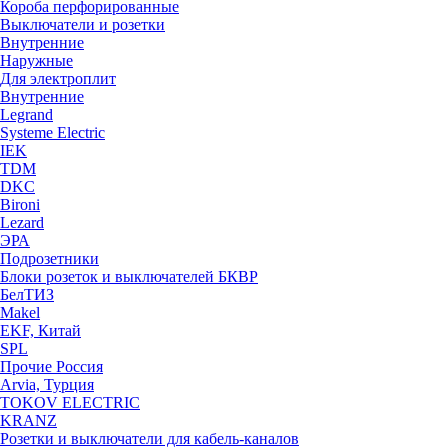
Короба перфорированные
Выключатели и розетки
Внутренние
Наружные
Для электроплит
Внутренние
Legrand
Systeme Electric
IEK
TDM
DKC
Bironi
Lezard
ЭРА
Подрозетники
Блоки розеток и выключателей БКВР
БелТИЗ
Makel
EKF, Китай
SPL
Прочие Россия
Arvia, Турция
TOKOV ELECTRIC
KRANZ
Розетки и выключатели для кабель-каналов