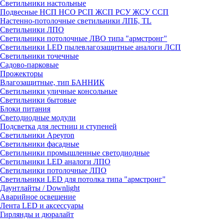
Светильники настольные
Подвесные НСП НСО РСП ЖСП РСУ ЖСУ ССП
Настенно-потолочные светильники ЛПБ, TL
Светильники ЛПО
Светильники потолочные ЛВО типа "армстронг"
Светильники LED пылевлагозащитные аналоги ЛСП
Светильники точечные
Садово-парковые
Прожекторы
Влагозащитные, тип БАННИК
Светильники уличные консольные
Светильники бытовые
Блоки питания
Светодиодные модули
Подсветка для лестниц и ступеней
Светильники Apeyron
Светильники фасадные
Светильники промышленные светодиодные
Светильники LED аналоги ЛПО
Светильники потолочные ЛПО
Светильники LED для потолка типа "армстронг"
Даунтлайты / Downlight
Аварийное освещение
Лента LED и аксессуары
Гирлянды и дюралайт