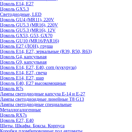
Цоколь E14, E27
Цоколь GX5.3
Светодиодные, LED
Цоколь GU4 (MR11), 220V
Цоколь GU5.3 (MR16), 220V
Цоколь GU5.3 (MR16), 12V
Цоколь GX53, G53, GX70
Цоколь GU10 (MR16/PAR16)
Цоколь Е27 (ЛОН), груша
Цоколь Е14, Е27, зеркальные (R39, R50, R63)
Цоколь G4, капсульная
Цоколь G9, капсульная
Цоколь Е14, Е27, Е40, corn (кукуруза)
Цоколь Е14, Е27, свеча
Цоколь Е14, Е27, шар
Цоколь Е40, Е27 высокомощные
Цоколь R7s
Лампы светодиодные капсула Е-14 и Е-27
Лампы светодиоидные линейные T8 G13
Лампы светодиодные специальные
Металлогалогенные
Цоколь RX7s
Цоколь Е27, E40
Щиты. Шкафы. Боксы. Корпуса
Коробки пломбировочные под автоматы