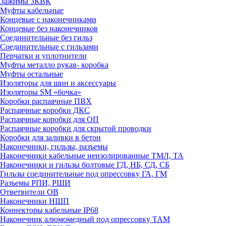
Зажимы 3КВК
Муфты кабельные
Концевые с наконечниками
Концевые без наконечников
Соединительные без гильз
Соединительные с гильзами
Перчатки и уплотнители
Муфты металло рукав- коробка
Муфты остальные
Изоляторы для шин и аксессуары
Изоляторы SM «бочка»
Коробки распаячные ПВХ
Распаячные коробки ДКС
Распаячные коробки для ОП
Распаячные коробки для скрытой проводки
Коробки для заливки в бетон
Наконечники, гильзы, разъемы
Наконечники кабельные неизолированные ТМЛ, ТА
Наконечники и гильзы болтовые ГД, НБ, СД, СБ
Гильзы соединительные под опрессовку ГА, ГМ
Разъемы РПИ, РШИ
Ответвители ОВ
Наконечники НШП
Коннекторы кабельные IP68
Наконечник алюмомедный под опрессовку ТАМ