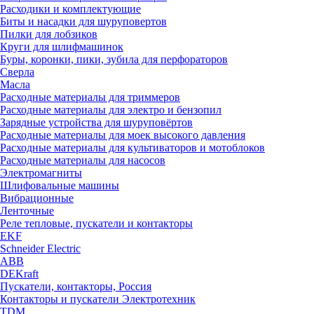
Расходики и комплектующие
Биты и насадки для шуруповертов
Пилки для лобзиков
Круги для шлифмашинок
Буры, коронки, пики, зубила для перфораторов
Сверла
Масла
Расходные материалы для триммеров
Расходные материалы для электро и бензопил
Зарядные устройства для шуруповёртов
Расходные материалы для моек высокого давления
Расходные материалы для культиваторов и мотоблоков
Расходные материалы для насосов
Электромагниты
Шлифовальные машины
Вибрационные
Ленточные
Реле тепловые, пускатели и контакторы
EKF
Schneider Electric
ABB
DEKraft
Пускатели, контакторы, Россия
Контакторы и пускатели Электротехник
TDM