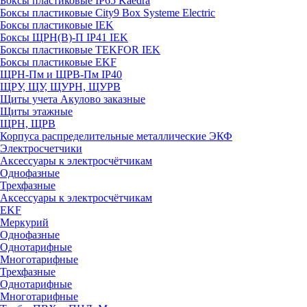
Боксы пластиковые IP65 Kaedra
Боксы пластиковые City9 Box Systeme Electric
Боксы пластиковые IEK
Боксы ЩРН(В)-П IP41 IEK
Боксы пластиковые TEKFOR IEK
Боксы пластиковые EKF
ЩРН-Пм и ЩРВ-Пм IP40
ЩРУ, ЩУ, ЩУРН, ЩУРВ
Щиты учета Акулово заказные
Щиты этажные
ЩРН, ЩРВ
Корпуса распределительные металлические ЭКФ
Электросчетчики
Аксессуары к электросчётчикам
Однофазные
Трехфазные
Аксессуары к электросчётчикам
EKF
Меркурий
Однофазные
Однотарифные
Многотарифные
Трехфазные
Однотарифные
Многотарифные