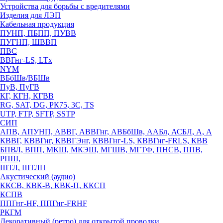
Устройства для борьбы с вредителями
Изделия для ЛЭП
Кабельная продукция
ПУНП, ПБПП, ПУВВ
ПУГНП, ШВВП
ПВС
ВВГнг-LS, LTx
NYM
ВБбШв/ВБШв
ПуВ, ПуГВ
КГ, КГН, КГВВ
RG, SAT, DG, РК75, 3С, TS
UTP, FTP, SFTP, SSTP
СИП
АПВ, АПУНП, АВВГ, АВВГнг, АВБбШв, ААБл, АСБЛ, А, А
КВВГ, КВВГнг, КВВГЭнг, КВВГнг-LS, КВВГнг-FRLS, КВВ
БПВЛ, ВПП, МКШ, МКЭШ, МГШВ, МГТФ, ПНСВ, ППВ,
РПШ,
ШТЛ, ШТЛП
Акустический (аудио)
ККСВ, КВК-В, КВК-П, ККСП
КСПВ
ППГнг-HF, ППГнг-FRHF
РКГМ
Декоративный (ретро) для открытой проводки