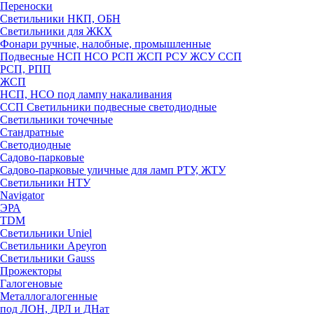
Переноски
Светильники НКП, ОБН
Светильники для ЖКХ
Фонари ручные, налобные, промышленные
Подвесные НСП НСО РСП ЖСП РСУ ЖСУ ССП
РСП, РПП
ЖСП
НСП, НСО под лампу накаливания
ССП Светильники подвесные светодиодные
Светильники точечные
Стандратные
Светодиодные
Садово-парковые
Садово-парковые уличные для ламп РТУ, ЖТУ
Светильники НТУ
Navigator
ЭРА
TDM
Светильники Uniel
Светильники Apeyron
Светильники Gauss
Прожекторы
Галогеновые
Металлогалогенные
под ЛОН, ДРЛ и ДНат