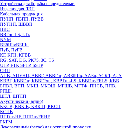
Устройства для борьбы с вредителями
Изделия для ЛЭП
Кабельная продукция
ПУНП, ПБПП, ПУВВ
ПУГНП, ШВВП
ПВС
ВВГнг-LS, LTx
NYM
ВБбШв/ВБШв
ПуВ, ПуГВ
КГ, КГН, КГВВ
RG, SAT, DG, РК75, 3С, TS
UTP, FTP, SFTP, SSTP
СИП
АПВ, АПУНП, АВВГ, АВВГнг, АВБбШв, ААБл, АСБЛ, А, А
КВВГ, КВВГнг, КВВГЭнг, КВВГнг-LS, КВВГнг-FRLS, КВВ
БПВЛ, ВПП, МКШ, МКЭШ, МГШВ, МГТФ, ПНСВ, ППВ,
РПШ,
ШТЛ, ШТЛП
Акустический (аудио)
ККСВ, КВК-В, КВК-П, ККСП
КСПВ
ППГнг-HF, ППГнг-FRHF
РКГМ
Декоративный (ретро) для открытой проводки