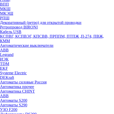
ВПП
МКШ
МКЭШ
РПШ
Декоративный (ретро) для открытой проводки
Ретропровод BIRONI
Кабель USB
КСПВГ, КСПВЭГ, КПСВВ, ПРППМ, ПТПЖ ,П-274, ПВЖ,
КММ
Автоматические выключатели
ABB
Legrand
ИЭК
TDM
EKF
Systeme Electric
DEKraft
Автоматы силовые Россия
Автоматика прочее
Автоматика CHINT
ABB
Автоматы S200
Автоматы S290
УЗО F200