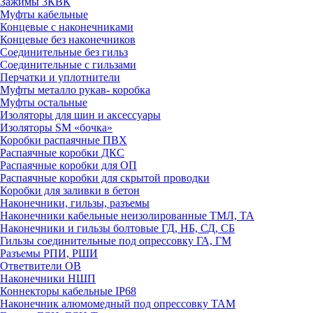
Зажимы 3КВК
Муфты кабельные
Концевые с наконечниками
Концевые без наконечников
Соединительные без гильз
Соединительные с гильзами
Перчатки и уплотнители
Муфты металло рукав- коробка
Муфты остальные
Изоляторы для шин и аксессуары
Изоляторы SM «бочка»
Коробки распаячные ПВХ
Распаячные коробки ДКС
Распаячные коробки для ОП
Распаячные коробки для скрытой проводки
Коробки для заливки в бетон
Наконечники, гильзы, разъемы
Наконечники кабельные неизолированные ТМЛ, ТА
Наконечники и гильзы болтовые ГД, НБ, СД, СБ
Гильзы соединительные под опрессовку ГА, ГМ
Разъемы РПИ, РШИ
Ответвители ОВ
Наконечники НШП
Коннекторы кабельные IP68
Наконечник алюмомедный под опрессовку ТАМ