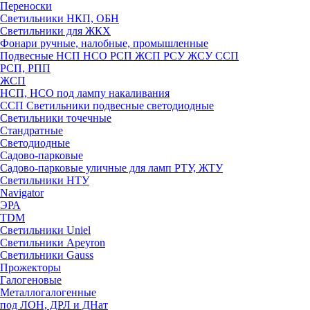
Переноски
Светильники НКП, ОБН
Светильники для ЖКХ
Фонари ручные, налобные, промышленные
Подвесные НСП НСО РСП ЖСП РСУ ЖСУ ССП
РСП, РПП
ЖСП
НСП, НСО под лампу накаливания
ССП Светильники подвесные светодиодные
Светильники точечные
Стандратные
Светодиодные
Садово-парковые
Садово-парковые уличные для ламп РТУ, ЖТУ
Светильники НТУ
Navigator
ЭРА
TDM
Светильники Uniel
Светильники Apeyron
Светильники Gauss
Прожекторы
Галогеновые
Металлогалогенные
под ЛОН, ДРЛ и ДНат