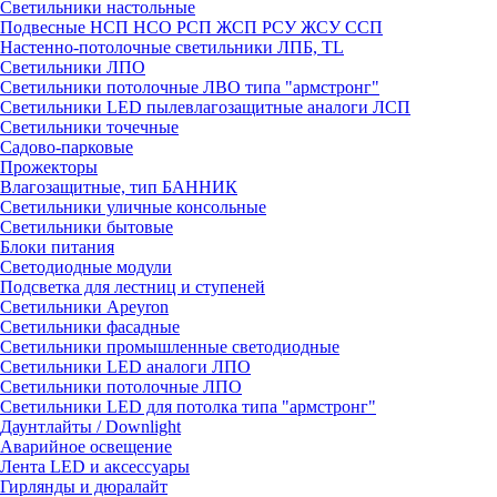
Светильники настольные
Подвесные НСП НСО РСП ЖСП РСУ ЖСУ ССП
Настенно-потолочные светильники ЛПБ, TL
Светильники ЛПО
Светильники потолочные ЛВО типа "армстронг"
Светильники LED пылевлагозащитные аналоги ЛСП
Светильники точечные
Садово-парковые
Прожекторы
Влагозащитные, тип БАННИК
Светильники уличные консольные
Светильники бытовые
Блоки питания
Светодиодные модули
Подсветка для лестниц и ступеней
Светильники Apeyron
Светильники фасадные
Светильники промышленные светодиодные
Светильники LED аналоги ЛПО
Светильники потолочные ЛПО
Светильники LED для потолка типа "армстронг"
Даунтлайты / Downlight
Аварийное освещение
Лента LED и аксессуары
Гирлянды и дюралайт