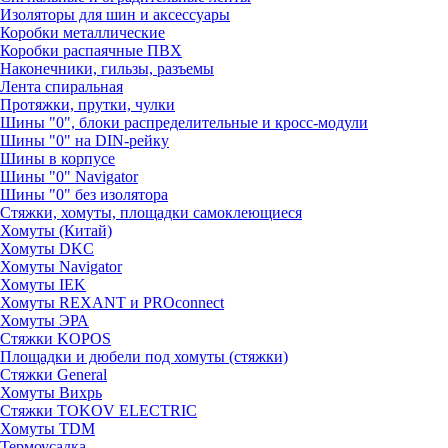
Изоляторы для шин и аксессуары
Коробки металлические
Коробки распаячные ПВХ
Наконечники, гильзы, разъемы
Лента спиральная
Протяжки, прутки, чулки
Шины "0", блоки распределительные и кросс-модули
Шины "0" на DIN-рейку
Шины в корпусе
Шины "0" Navigator
Шины "0" без изолятора
Стяжки, хомуты, площадки самоклеющиеся
Хомуты (Китай)
Хомуты DKC
Хомуты Navigator
Хомуты IEK
Хомуты REXANT и PROconnect
Хомуты ЭРА
Стяжки KOPOS
Площадки и дюбели под хомуты (стяжки)
Стяжки General
Хомуты Вихрь
Стяжки TOKOV ELECTRIC
Хомуты TDM
Термоусадка