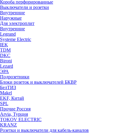
Короба перфорированные
Выключатели и розетки
Внутренние
Наружные
Для электроплит
Внутренние
Legrand
Systeme Electric
IEK
TDM
DKC
Bironi
Lezard
ЭРА
Подрозетники
Блоки розеток и выключателей БКВР
БелТИЗ
Makel
EKF, Китай
SPL
Прочие Россия
Arvia, Турция
TOKOV ELECTRIC
KRANZ
Розетки и выключатели для кабель-каналов