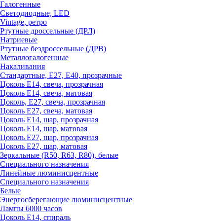
Галогенные
Светодиодные, LED
Vintage, ретро
Ртутные дроссельные (ДРЛ)
Натриевые
Ртутные бездроссельные (ДРВ)
Металлогалогенные
Накаливания
Стандартные, Е27, Е40, прозрачные
Цоколь Е14, свеча, прозрачная
Цоколь Е14, свеча, матовая
Цоколь, Е27, свеча, прозрачная
Цоколь Е27, свеча, матовая
Цоколь Е14, шар, прозрачная
Цоколь Е14, шар, матовая
Цоколь Е27, шар, прозрачная
Цоколь Е27, шар, матовая
Зеркальные (R50, R63, R80), белые
Специального назначения
Линейные люминисцентные
Специального назначения
Белые
Энергосберегающие люминисцентные
Лампы 6000 часов
Цоколь Е14, спираль