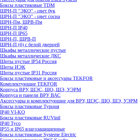
Боксы пластиковые TDM
ЩРН-П "ЭКО" - цвет бук
ЩРН-П "ЭКО" - цвет сосна
ЩРН-Пм, ЩРВ-Пм
ЩРН-П IP40
ЩРН-П IP65
ЩРН-П, ЩРВ-П
ЩРН-П (б) с белой дверцей
Шкафы металлические пустые
Шкафы металлические ДКС
Щиты пустые IP54 Россия
Щиты ИЭК
Щиты пустые IP31 Россия
Боксы пластиковые и аксессуары TEKFOR
Комплектующие TEKFOR
Корпуса ВРУ, ШЭС, ЩО, ЩЭ, УЭРМ
Корпуса и панели ВРУ ВАС
Аксессуары и комплектующие для ВРУ, ШЭС, ЩО, ЩЭ, УЭРМ
Боксы пластиковые Турция
IP40 VI-KO
Боксы пластиковые RUVinil
IP40 Тусо
IP55 и IP65 влагозащищенные
Боксы пластиковые Systeme Electric