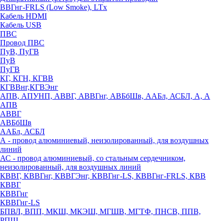
ВВГнг-FRLS (Low Smoke), LTx
Кабель HDMI
Кабель USB
ПВС
Провод ПВС
ПуВ, ПуГВ
ПуВ
ПуГВ
КГ, КГН, КГВВ
КГВВнг,КГВЭнг
АПВ, АПУНП, АВВГ, АВВГнг, АВБбШв, ААБл, АСБЛ, А, А
АПВ
АВВГ
АВБбШв
ААБл, АСБЛ
А - провод алюминиевый, неизолированный, для воздушных
линий
АС - провод алюминиевый, со стальным сердечником,
неизолированный, для воздушных линий
КВВГ, КВВГнг, КВВГЭнг, КВВГнг-LS, КВВГнг-FRLS, КВВ
КВВГ
КВВГнг
КВВГнг-LS
БПВЛ, ВПП, МКШ, МКЭШ, МГШВ, МГТФ, ПНСВ, ППВ,
РПШ,