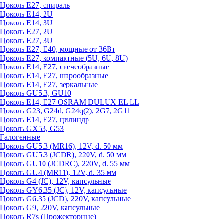
Цоколь Е27, спираль
Цоколь Е14, 2U
Цоколь Е14, 3U
Цоколь Е27, 2U
Цоколь Е27, 3U
Цоколь Е27, Е40, мощные от 36Вт
Цоколь Е27, компактные (5U, 6U, 8U)
Цоколь Е14, Е27, свечеобразные
Цоколь Е14, Е27, шарообразные
Цоколь Е14, Е27, зеркальные
Цоколь GU5.3, GU10
Цоколь Е14, Е27 OSRAM DULUX EL LL
Цоколь G23, G24d, G24q(2), 2G7, 2G11
Цоколь Е14, Е27, цилиндр
Цоколь GX53, G53
Галогенные
Цоколь GU5.3 (MR16), 12V, d. 50 мм
Цоколь GU5.3 (JCDR), 220V, d. 50 мм
Цоколь GU10 (JCDRC), 220V, d. 55 мм
Цоколь GU4 (MR11), 12V, d. 35 мм
Цоколь G4 (JC), 12V, капсульные
Цоколь GY6.35 (JC), 12V, капсульные
Цоколь G6.35 (JCD), 220V, капсульные
Цоколь G9, 220V, капсульные
Цоколь R7s (Прожекторные)