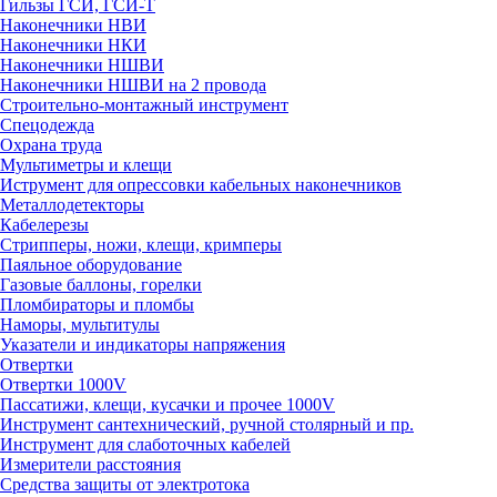
Гильзы ГСИ, ГСИ-Т
Наконечники НВИ
Наконечники НКИ
Наконечники НШВИ
Наконечники НШВИ на 2 провода
Строительно-монтажный инструмент
Спецодежда
Охрана труда
Мультиметры и клещи
Иструмент для опрессовки кабельных наконечников
Металлодетекторы
Кабелерезы
Стрипперы, ножи, клещи, кримперы
Паяльное оборудование
Газовые баллоны, горелки
Пломбираторы и пломбы
Наморы, мультитулы
Указатели и индикаторы напряжения
Отвертки
Отвертки 1000V
Пассатижи, клещи, кусачки и прочее 1000V
Инструмент сантехнический, ручной столярный и пр.
Инструмент для слаботочных кабелей
Измерители расстояния
Средства защиты от электротока