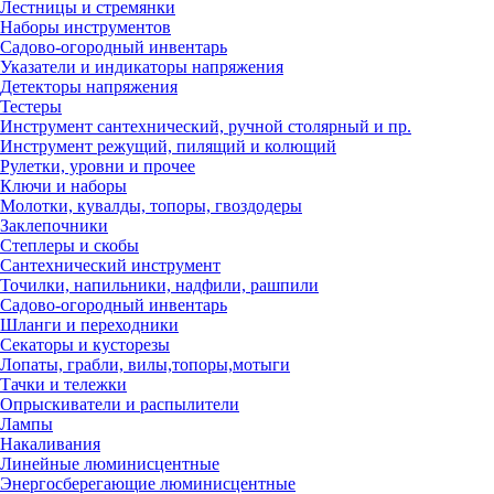
Лестницы и стремянки
Наборы инструментов
Садово-огородный инвентарь
Указатели и индикаторы напряжения
Детекторы напряжения
Тестеры
Инструмент сантехнический, ручной столярный и пр.
Инструмент режущий, пилящий и колющий
Рулетки, уровни и прочее
Ключи и наборы
Молотки, кувалды, топоры, гвоздодеры
Заклепочники
Степлеры и скобы
Сантехнический инструмент
Точилки, напильники, надфили, рашпили
Садово-огородный инвентарь
Шланги и переходники
Секаторы и кусторезы
Лопаты, грабли, вилы,топоры,мотыги
Тачки и тележки
Опрыскиватели и распылители
Лампы
Накаливания
Линейные люминисцентные
Энергосберегающие люминисцентные