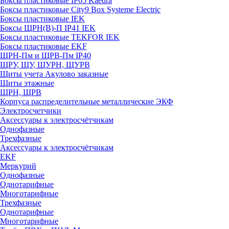
Боксы пластиковые IP65 Kaedra
Боксы пластиковые City9 Box Systeme Electric
Боксы пластиковые IEK
Боксы ЩРН(В)-П IP41 IEK
Боксы пластиковые TEKFOR IEK
Боксы пластиковые EKF
ЩРН-Пм и ЩРВ-Пм IP40
ЩРУ, ЩУ, ЩУРН, ЩУРВ
Щиты учета Акулово заказные
Щиты этажные
ЩРН, ЩРВ
Корпуса распределительные металлические ЭКФ
Электросчетчики
Аксессуары к электросчётчикам
Однофазные
Трехфазные
Аксессуары к электросчётчикам
EKF
Меркурий
Однофазные
Однотарифные
Многотарифные
Трехфазные
Однотарифные
Многотарифные