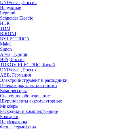
UNIVersal , Россия
Наружные
Legrand
Schneider Electric
ИЭК
TDM
BIRONI
BYLECTRICA
Makel
Simon
Arvia, Турция
ЭРА, Россия
TOKOV ELECTRIC, Китай
UNIVersal , Россия
ABB, Германия
Электроинструмент и расходники
Генераторы, электростанции
Компрессоры
Сварочное оборудование
Шуруповерты аккумуляторные
Миксеры
Расходики и комплектующие
Болгарки
Перфораторы
Фены, термофены