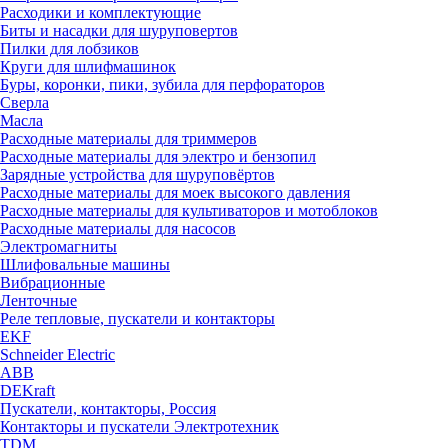
Расходики и комплектующие
Биты и насадки для шуруповертов
Пилки для лобзиков
Круги для шлифмашинок
Буры, коронки, пики, зубила для перфораторов
Сверла
Масла
Расходные материалы для триммеров
Расходные материалы для электро и бензопил
Зарядные устройства для шуруповёртов
Расходные материалы для моек высокого давления
Расходные материалы для культиваторов и мотоблоков
Расходные материалы для насосов
Электромагниты
Шлифовальные машины
Вибрационные
Ленточные
Реле тепловые, пускатели и контакторы
EKF
Schneider Electric
ABB
DEKraft
Пускатели, контакторы, Россия
Контакторы и пускатели Электротехник
TDM