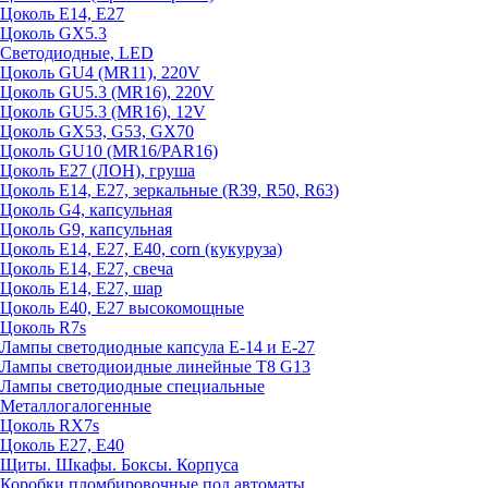
Цоколь E14, E27
Цоколь GX5.3
Светодиодные, LED
Цоколь GU4 (MR11), 220V
Цоколь GU5.3 (MR16), 220V
Цоколь GU5.3 (MR16), 12V
Цоколь GX53, G53, GX70
Цоколь GU10 (MR16/PAR16)
Цоколь Е27 (ЛОН), груша
Цоколь Е14, Е27, зеркальные (R39, R50, R63)
Цоколь G4, капсульная
Цоколь G9, капсульная
Цоколь Е14, Е27, Е40, corn (кукуруза)
Цоколь Е14, Е27, свеча
Цоколь Е14, Е27, шар
Цоколь Е40, Е27 высокомощные
Цоколь R7s
Лампы светодиодные капсула Е-14 и Е-27
Лампы светодиоидные линейные T8 G13
Лампы светодиодные специальные
Металлогалогенные
Цоколь RX7s
Цоколь Е27, E40
Щиты. Шкафы. Боксы. Корпуса
Коробки пломбировочные под автоматы