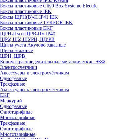
Боксы пластиковые IP65 Kaedra
Боксы пластиковые City9 Box Systeme Electric
Боксы пластиковые IEK
Боксы ЩРН(В)-П IP41 IEK
Боксы пластиковые TEKFOR IEK
Боксы пластиковые EKF
ЩРН-Пм и ЩРВ-Пм IP40
ЩРУ, ЩУ, ЩУРН, ЩУРВ
Щиты учета Акулово заказные
Щиты этажные
ЩРН, ЩРВ
Корпуса распределительные металлические ЭКФ
Электросчетчики
Аксессуары к электросчётчикам
Однофазные
Трехфазные
Аксессуары к электросчётчикам
EKF
Меркурий
Однофазные
Однотарифные
Многотарифные
Трехфазные
Однотарифные
Многотарифные