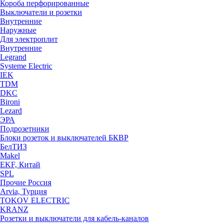
Короба перфорированные
Выключатели и розетки
Внутренние
Наружные
Для электроплит
Внутренние
Legrand
Systeme Electric
IEK
TDM
DKC
Bironi
Lezard
ЭРА
Подрозетники
Блоки розеток и выключателей БКВР
БелТИЗ
Makel
EKF, Китай
SPL
Прочие Россия
Arvia, Турция
TOKOV ELECTRIC
KRANZ
Розетки и выключатели для кабель-каналов