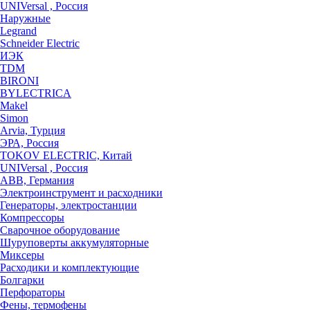
UNIVersal , Россия
Наружные
Legrand
Schneider Electric
ИЭК
TDM
BIRONI
BYLECTRICA
Makel
Simon
Arvia, Турция
ЭРА, Россия
TOKOV ELECTRIC, Китай
UNIVersal , Россия
ABB, Германия
Электроинструмент и расходники
Генераторы, электростанции
Компрессоры
Сварочное оборудование
Шуруповерты аккумуляторные
Миксеры
Расходики и комплектующие
Болгарки
Перфораторы
Фены, термофены