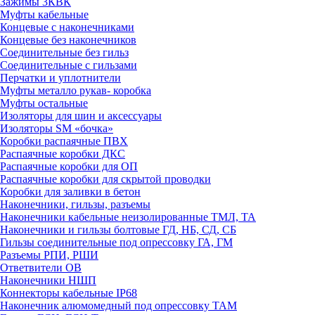
Зажимы 3КВК
Муфты кабельные
Концевые с наконечниками
Концевые без наконечников
Соединительные без гильз
Соединительные с гильзами
Перчатки и уплотнители
Муфты металло рукав- коробка
Муфты остальные
Изоляторы для шин и аксессуары
Изоляторы SM «бочка»
Коробки распаячные ПВХ
Распаячные коробки ДКС
Распаячные коробки для ОП
Распаячные коробки для скрытой проводки
Коробки для заливки в бетон
Наконечники, гильзы, разъемы
Наконечники кабельные неизолированные ТМЛ, ТА
Наконечники и гильзы болтовые ГД, НБ, СД, СБ
Гильзы соединительные под опрессовку ГА, ГМ
Разъемы РПИ, РШИ
Ответвители ОВ
Наконечники НШП
Коннекторы кабельные IP68
Наконечник алюмомедный под опрессовку ТАМ