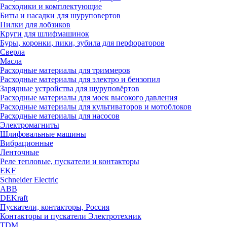
Расходики и комплектующие
Биты и насадки для шуруповертов
Пилки для лобзиков
Круги для шлифмашинок
Буры, коронки, пики, зубила для перфораторов
Сверла
Масла
Расходные материалы для триммеров
Расходные материалы для электро и бензопил
Зарядные устройства для шуруповёртов
Расходные материалы для моек высокого давления
Расходные материалы для культиваторов и мотоблоков
Расходные материалы для насосов
Электромагниты
Шлифовальные машины
Вибрационные
Ленточные
Реле тепловые, пускатели и контакторы
EKF
Schneider Electric
ABB
DEKraft
Пускатели, контакторы, Россия
Контакторы и пускатели Электротехник
TDM