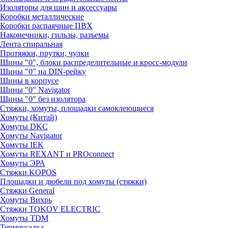
Изоляторы для шин и аксессуары
Коробки металлические
Коробки распаячные ПВХ
Наконечники, гильзы, разъемы
Лента спиральная
Протяжки, прутки, чулки
Шины "0", блоки распределительные и кросс-модули
Шины "0" на DIN-рейку
Шины в корпусе
Шины "0" Navigator
Шины "0" без изолятора
Стяжки, хомуты, площадки самоклеющиеся
Хомуты (Китай)
Хомуты DKC
Хомуты Navigator
Хомуты IEK
Хомуты REXANT и PROconnect
Хомуты ЭРА
Стяжки KOPOS
Площадки и дюбели под хомуты (стяжки)
Стяжки General
Хомуты Вихрь
Стяжки TOKOV ELECTRIC
Хомуты TDM
Термоусадка