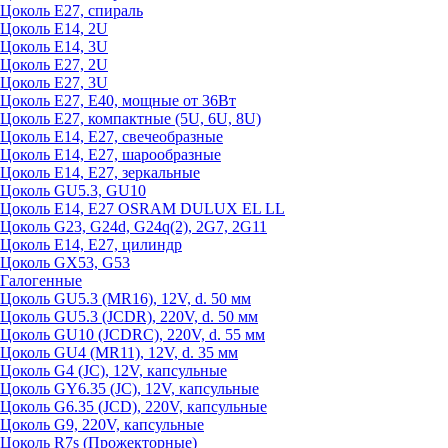
Цоколь Е27, спираль
Цоколь Е14, 2U
Цоколь Е14, 3U
Цоколь Е27, 2U
Цоколь Е27, 3U
Цоколь Е27, Е40, мощные от 36Вт
Цоколь Е27, компактные (5U, 6U, 8U)
Цоколь Е14, Е27, свечеобразные
Цоколь Е14, Е27, шарообразные
Цоколь Е14, Е27, зеркальные
Цоколь GU5.3, GU10
Цоколь Е14, Е27 OSRAM DULUX EL LL
Цоколь G23, G24d, G24q(2), 2G7, 2G11
Цоколь Е14, Е27, цилиндр
Цоколь GX53, G53
Галогенные
Цоколь GU5.3 (MR16), 12V, d. 50 мм
Цоколь GU5.3 (JCDR), 220V, d. 50 мм
Цоколь GU10 (JCDRC), 220V, d. 55 мм
Цоколь GU4 (MR11), 12V, d. 35 мм
Цоколь G4 (JC), 12V, капсульные
Цоколь GY6.35 (JC), 12V, капсульные
Цоколь G6.35 (JCD), 220V, капсульные
Цоколь G9, 220V, капсульные
Цоколь R7s (Прожекторные)