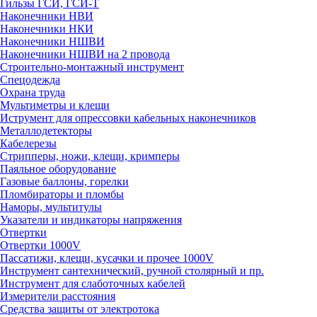
Гильзы ГСИ, ГСИ-Т
Наконечники НВИ
Наконечники НКИ
Наконечники НШВИ
Наконечники НШВИ на 2 провода
Строительно-монтажный инструмент
Спецодежда
Охрана труда
Мультиметры и клещи
Иструмент для опрессовки кабельных наконечников
Металлодетекторы
Кабелерезы
Стрипперы, ножи, клещи, кримперы
Паяльное оборудование
Газовые баллоны, горелки
Пломбираторы и пломбы
Наморы, мультитулы
Указатели и индикаторы напряжения
Отвертки
Отвертки 1000V
Пассатижи, клещи, кусачки и прочее 1000V
Инструмент сантехнический, ручной столярный и пр.
Инструмент для слаботочных кабелей
Измерители расстояния
Средства защиты от электротока