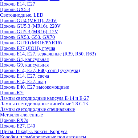
Цоколь E14, E27
Цоколь GX5.3
Светодиодные, LED
Цоколь GU4 (MR11), 220V
Цоколь GU5.3 (MR16), 220V
Цоколь GU5.3 (MR16), 12V
Цоколь GX53, G53, GX70
Цоколь GU10 (MR16/PAR16)
Цоколь Е27 (ЛОН), груша
Цоколь Е14, Е27, зеркальные (R39, R50, R63)
Цоколь G4, капсульная
Цоколь G9, капсульная
Цоколь Е14, Е27, Е40, corn (кукуруза)
Цоколь Е14, Е27, свеча
Цоколь Е14, Е27, шар
Цоколь Е40, Е27 высокомощные
Цоколь R7s
Лампы светодиодные капсула Е-14 и Е-27
Лампы светодиоидные линейные T8 G13
Лампы светодиодные специальные
Металлогалогенные
Цоколь RX7s
Цоколь Е27, E40
Щиты. Шкафы. Боксы. Корпуса
Коробки пломбировочные под автоматы