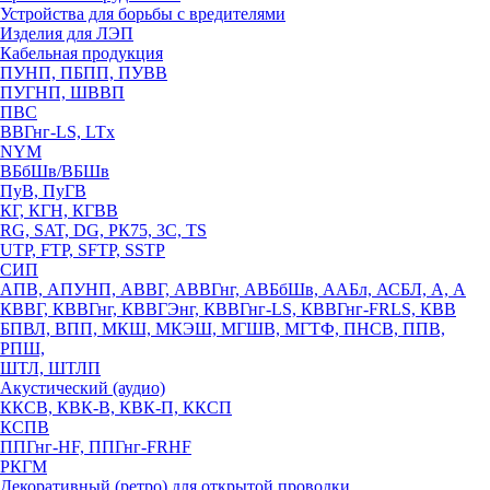
Устройства для борьбы с вредителями
Изделия для ЛЭП
Кабельная продукция
ПУНП, ПБПП, ПУВВ
ПУГНП, ШВВП
ПВС
ВВГнг-LS, LTx
NYM
ВБбШв/ВБШв
ПуВ, ПуГВ
КГ, КГН, КГВВ
RG, SAT, DG, РК75, 3С, TS
UTP, FTP, SFTP, SSTP
СИП
АПВ, АПУНП, АВВГ, АВВГнг, АВБбШв, ААБл, АСБЛ, А, А
КВВГ, КВВГнг, КВВГЭнг, КВВГнг-LS, КВВГнг-FRLS, КВВ
БПВЛ, ВПП, МКШ, МКЭШ, МГШВ, МГТФ, ПНСВ, ППВ,
РПШ,
ШТЛ, ШТЛП
Акустический (аудио)
ККСВ, КВК-В, КВК-П, ККСП
КСПВ
ППГнг-HF, ППГнг-FRHF
РКГМ
Декоративный (ретро) для открытой проводки