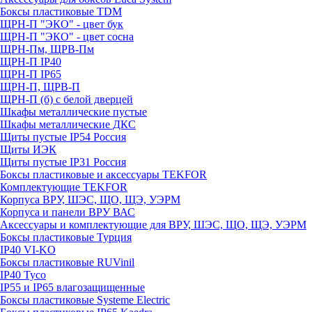
Боксы пластиковые TDM
ЩРН-П "ЭКО" - цвет бук
ЩРН-П "ЭКО" - цвет сосна
ЩРН-Пм, ЩРВ-Пм
ЩРН-П IP40
ЩРН-П IP65
ЩРН-П, ЩРВ-П
ЩРН-П (б) с белой дверцей
Шкафы металлические пустые
Шкафы металлические ДКС
Щиты пустые IP54 Россия
Щиты ИЭК
Щиты пустые IP31 Россия
Боксы пластиковые и аксессуары TEKFOR
Комплектующие TEKFOR
Корпуса ВРУ, ШЭС, ЩО, ЩЭ, УЭРМ
Корпуса и панели ВРУ ВАС
Аксессуары и комплектующие для ВРУ, ШЭС, ЩО, ЩЭ, УЭРМ
Боксы пластиковые Турция
IP40 VI-KO
Боксы пластиковые RUVinil
IP40 Тусо
IP55 и IP65 влагозащищенные
Боксы пластиковые Systeme Electric