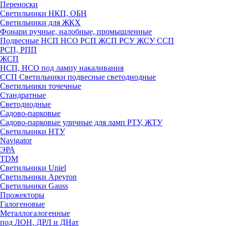
Переноски
Светильники НКП, ОБН
Светильники для ЖКХ
Фонари ручные, налобные, промышленные
Подвесные НСП НСО РСП ЖСП РСУ ЖСУ ССП
РСП, РПП
ЖСП
НСП, НСО под лампу накаливания
ССП Светильники подвесные светодиодные
Светильники точечные
Стандратные
Светодиодные
Садово-парковые
Садово-парковые уличные для ламп РТУ, ЖТУ
Светильники НТУ
Navigator
ЭРА
TDM
Светильники Uniel
Светильники Apeyron
Светильники Gauss
Прожекторы
Галогеновые
Металлогалогенные
под ЛОН, ДРЛ и ДНат