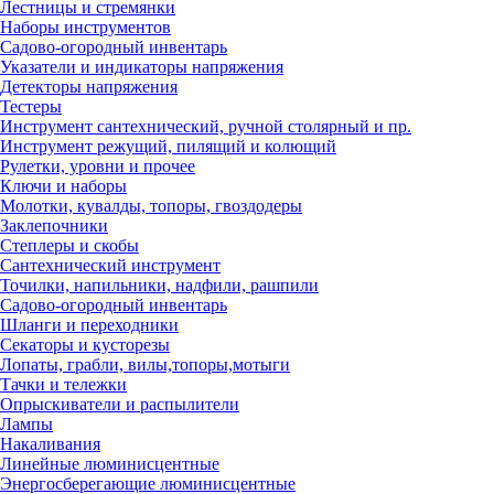
Лестницы и стремянки
Наборы инструментов
Садово-огородный инвентарь
Указатели и индикаторы напряжения
Детекторы напряжения
Тестеры
Инструмент сантехнический, ручной столярный и пр.
Инструмент режущий, пилящий и колющий
Рулетки, уровни и прочее
Ключи и наборы
Молотки, кувалды, топоры, гвоздодеры
Заклепочники
Степлеры и скобы
Сантехнический инструмент
Точилки, напильники, надфили, рашпили
Садово-огородный инвентарь
Шланги и переходники
Секаторы и кусторезы
Лопаты, грабли, вилы,топоры,мотыги
Тачки и тележки
Опрыскиватели и распылители
Лампы
Накаливания
Линейные люминисцентные
Энергосберегающие люминисцентные