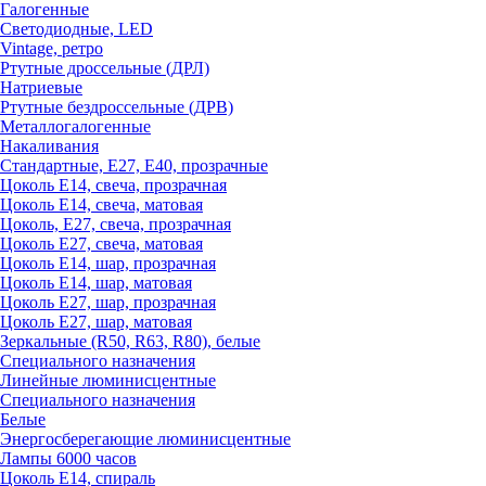
Галогенные
Светодиодные, LED
Vintage, ретро
Ртутные дроссельные (ДРЛ)
Натриевые
Ртутные бездроссельные (ДРВ)
Металлогалогенные
Накаливания
Стандартные, Е27, Е40, прозрачные
Цоколь Е14, свеча, прозрачная
Цоколь Е14, свеча, матовая
Цоколь, Е27, свеча, прозрачная
Цоколь Е27, свеча, матовая
Цоколь Е14, шар, прозрачная
Цоколь Е14, шар, матовая
Цоколь Е27, шар, прозрачная
Цоколь Е27, шар, матовая
Зеркальные (R50, R63, R80), белые
Специального назначения
Линейные люминисцентные
Специального назначения
Белые
Энергосберегающие люминисцентные
Лампы 6000 часов
Цоколь Е14, спираль