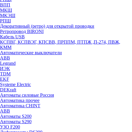
ВПП
МКШ
МКЭШ
РПШ
Декоративный (ретро) для открытой проводки
Ретропровод BIRONI
Кабель USB
КСПВГ, КСПВЭГ, КПСВВ, ПРППМ, ПТПЖ ,П-274, ПВЖ,
КММ
Автоматические выключатели
ABB
Legrand
ИЭК
TDM
EKF
Systeme Electric
DEKraft
Автоматы силовые Россия
Автоматика прочее
Автоматика CHINT
ABB
Автоматы S200
Автоматы S290
УЗО F200