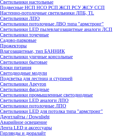
Светильники настольные
Подвесные НСП НСО РСП ЖСП РСУ ЖСУ ССП
Настенно-потолочные светильники ЛПБ, TL
Светильники ЛПО
Светильники потолочные ЛВО типа "армстронг"
Светильники LED пылевлагозащитные аналоги ЛСП
Светильники точечные
Садово-парковые
Прожекторы
Влагозащитные, тип БАННИК
Светильники уличные консольные
Светильники бытовые
Блоки питания
Светодиодные модули
Подсветка для лестниц и ступеней
Светильники Apeyron
Светильники фасадные
Светильники промышленные светодиодные
Светильники LED аналоги ЛПО
Светильники потолочные ЛПО
Светильники LED для потолка типа "армстронг"
Даунтлайты / Downlight
Аварийное освещение
Лента LED и аксессуары
Гирлянды и дюралайт