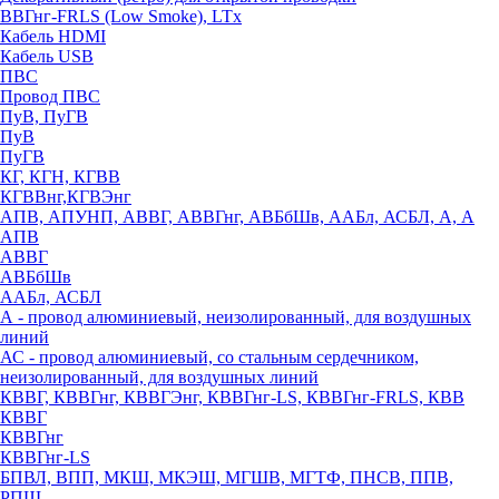
ВВГнг-FRLS (Low Smoke), LTx
Кабель HDMI
Кабель USB
ПВС
Провод ПВС
ПуВ, ПуГВ
ПуВ
ПуГВ
КГ, КГН, КГВВ
КГВВнг,КГВЭнг
АПВ, АПУНП, АВВГ, АВВГнг, АВБбШв, ААБл, АСБЛ, А, А
АПВ
АВВГ
АВБбШв
ААБл, АСБЛ
А - провод алюминиевый, неизолированный, для воздушных
линий
АС - провод алюминиевый, со стальным сердечником,
неизолированный, для воздушных линий
КВВГ, КВВГнг, КВВГЭнг, КВВГнг-LS, КВВГнг-FRLS, КВВ
КВВГ
КВВГнг
КВВГнг-LS
БПВЛ, ВПП, МКШ, МКЭШ, МГШВ, МГТФ, ПНСВ, ППВ,
РПШ,