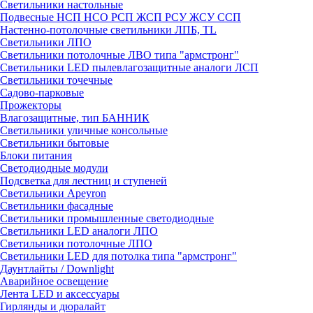
Светильники настольные
Подвесные НСП НСО РСП ЖСП РСУ ЖСУ ССП
Настенно-потолочные светильники ЛПБ, TL
Светильники ЛПО
Светильники потолочные ЛВО типа "армстронг"
Светильники LED пылевлагозащитные аналоги ЛСП
Светильники точечные
Садово-парковые
Прожекторы
Влагозащитные, тип БАННИК
Светильники уличные консольные
Светильники бытовые
Блоки питания
Светодиодные модули
Подсветка для лестниц и ступеней
Светильники Apeyron
Светильники фасадные
Светильники промышленные светодиодные
Светильники LED аналоги ЛПО
Светильники потолочные ЛПО
Светильники LED для потолка типа "армстронг"
Даунтлайты / Downlight
Аварийное освещение
Лента LED и аксессуары
Гирлянды и дюралайт