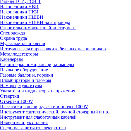
Гильзы ГСИ, ГСИ-Т
Наконечники НВИ
Наконечники НКИ
Наконечники НШВИ
Наконечники НШВИ на 2 провода
Строительно-монтажный инструмент
Спецодежда
Охрана труда
Мультиметры и клещи
Иструмент для опрессовки кабельных наконечников
Металлодетекторы
Кабелерезы
Стрипперы, ножи, клещи, кримперы
Паяльное оборудование
Газовые баллоны, горелки
Пломбираторы и пломбы
Наморы, мультитулы
Указатели и индикаторы напряжения
Отвертки
Отвертки 1000V
Пассатижи, клещи, кусачки и прочее 1000V
Инструмент сантехнический, ручной столярный и пр.
Инструмент для слаботочных кабелей
Измерители расстояния
Средства защиты от электротока