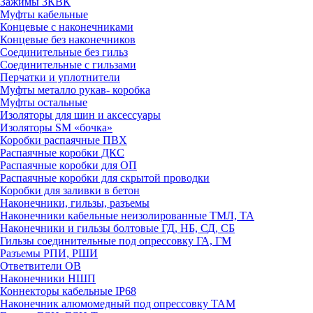
Зажимы 3КВК
Муфты кабельные
Концевые с наконечниками
Концевые без наконечников
Соединительные без гильз
Соединительные с гильзами
Перчатки и уплотнители
Муфты металло рукав- коробка
Муфты остальные
Изоляторы для шин и аксессуары
Изоляторы SM «бочка»
Коробки распаячные ПВХ
Распаячные коробки ДКС
Распаячные коробки для ОП
Распаячные коробки для скрытой проводки
Коробки для заливки в бетон
Наконечники, гильзы, разъемы
Наконечники кабельные неизолированные ТМЛ, ТА
Наконечники и гильзы болтовые ГД, НБ, СД, СБ
Гильзы соединительные под опрессовку ГА, ГМ
Разъемы РПИ, РШИ
Ответвители ОВ
Наконечники НШП
Коннекторы кабельные IP68
Наконечник алюмомедный под опрессовку ТАМ