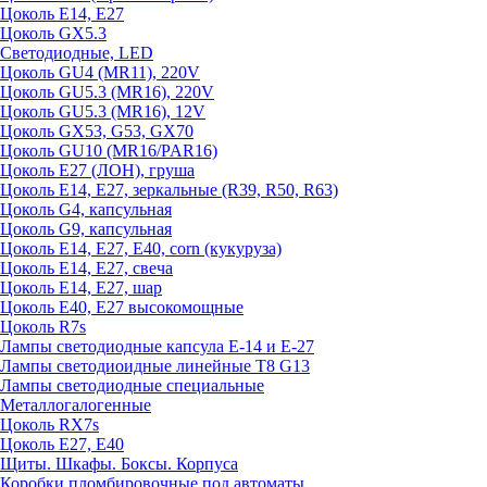
Цоколь E14, E27
Цоколь GX5.3
Светодиодные, LED
Цоколь GU4 (MR11), 220V
Цоколь GU5.3 (MR16), 220V
Цоколь GU5.3 (MR16), 12V
Цоколь GX53, G53, GX70
Цоколь GU10 (MR16/PAR16)
Цоколь Е27 (ЛОН), груша
Цоколь Е14, Е27, зеркальные (R39, R50, R63)
Цоколь G4, капсульная
Цоколь G9, капсульная
Цоколь Е14, Е27, Е40, corn (кукуруза)
Цоколь Е14, Е27, свеча
Цоколь Е14, Е27, шар
Цоколь Е40, Е27 высокомощные
Цоколь R7s
Лампы светодиодные капсула Е-14 и Е-27
Лампы светодиоидные линейные T8 G13
Лампы светодиодные специальные
Металлогалогенные
Цоколь RX7s
Цоколь Е27, E40
Щиты. Шкафы. Боксы. Корпуса
Коробки пломбировочные под автоматы