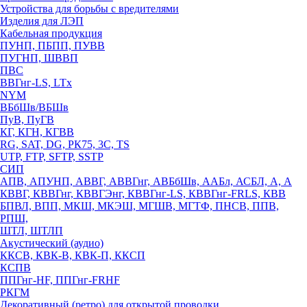
Устройства для борьбы с вредителями
Изделия для ЛЭП
Кабельная продукция
ПУНП, ПБПП, ПУВВ
ПУГНП, ШВВП
ПВС
ВВГнг-LS, LTx
NYM
ВБбШв/ВБШв
ПуВ, ПуГВ
КГ, КГН, КГВВ
RG, SAT, DG, РК75, 3С, TS
UTP, FTP, SFTP, SSTP
СИП
АПВ, АПУНП, АВВГ, АВВГнг, АВБбШв, ААБл, АСБЛ, А, А
КВВГ, КВВГнг, КВВГЭнг, КВВГнг-LS, КВВГнг-FRLS, КВВ
БПВЛ, ВПП, МКШ, МКЭШ, МГШВ, МГТФ, ПНСВ, ППВ,
РПШ,
ШТЛ, ШТЛП
Акустический (аудио)
ККСВ, КВК-В, КВК-П, ККСП
КСПВ
ППГнг-HF, ППГнг-FRHF
РКГМ
Декоративный (ретро) для открытой проводки