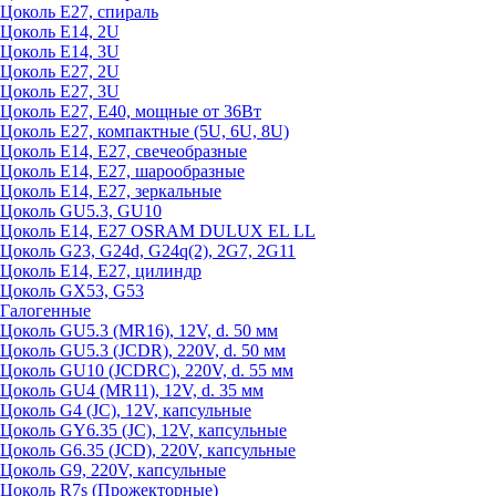
Цоколь Е27, спираль
Цоколь Е14, 2U
Цоколь Е14, 3U
Цоколь Е27, 2U
Цоколь Е27, 3U
Цоколь Е27, Е40, мощные от 36Вт
Цоколь Е27, компактные (5U, 6U, 8U)
Цоколь Е14, Е27, свечеобразные
Цоколь Е14, Е27, шарообразные
Цоколь Е14, Е27, зеркальные
Цоколь GU5.3, GU10
Цоколь Е14, Е27 OSRAM DULUX EL LL
Цоколь G23, G24d, G24q(2), 2G7, 2G11
Цоколь Е14, Е27, цилиндр
Цоколь GX53, G53
Галогенные
Цоколь GU5.3 (MR16), 12V, d. 50 мм
Цоколь GU5.3 (JCDR), 220V, d. 50 мм
Цоколь GU10 (JCDRC), 220V, d. 55 мм
Цоколь GU4 (MR11), 12V, d. 35 мм
Цоколь G4 (JC), 12V, капсульные
Цоколь GY6.35 (JC), 12V, капсульные
Цоколь G6.35 (JCD), 220V, капсульные
Цоколь G9, 220V, капсульные
Цоколь R7s (Прожекторные)