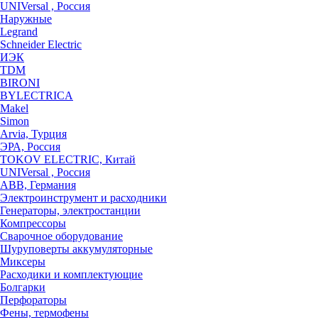
UNIVersal , Россия
Наружные
Legrand
Schneider Electric
ИЭК
TDM
BIRONI
BYLECTRICA
Makel
Simon
Arvia, Турция
ЭРА, Россия
TOKOV ELECTRIC, Китай
UNIVersal , Россия
ABB, Германия
Электроинструмент и расходники
Генераторы, электростанции
Компрессоры
Сварочное оборудование
Шуруповерты аккумуляторные
Миксеры
Расходики и комплектующие
Болгарки
Перфораторы
Фены, термофены