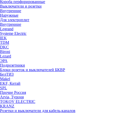
Короба перфорированные
Выключатели и розетки
Внутренние
Наружные
Для электроплит
Внутренние
Legrand
Systeme Electric
IEK
TDM
DKC
Bironi
Lezard
ЭРА
Подрозетники
Блоки розеток и выключателей БКВР
БелТИЗ
Makel
EKF, Китай
SPL
Прочие Россия
Arvia, Турция
TOKOV ELECTRIC
KRANZ
Розетки и выключатели для кабель-каналов