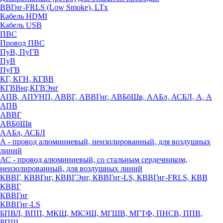
ВВГнг-FRLS (Low Smoke), LTx
Кабель HDMI
Кабель USB
ПВС
Провод ПВС
ПуВ, ПуГВ
ПуВ
ПуГВ
КГ, КГН, КГВВ
КГВВнг,КГВЭнг
АПВ, АПУНП, АВВГ, АВВГнг, АВБбШв, ААБл, АСБЛ, А, А
АПВ
АВВГ
АВБбШв
ААБл, АСБЛ
А - провод алюминиевый, неизолированный, для воздушных
линий
АС - провод алюминиевый, со стальным сердечником,
неизолированный, для воздушных линий
КВВГ, КВВГнг, КВВГЭнг, КВВГнг-LS, КВВГнг-FRLS, КВВ
КВВГ
КВВГнг
КВВГнг-LS
БПВЛ, ВПП, МКШ, МКЭШ, МГШВ, МГТФ, ПНСВ, ППВ,
РПШ,