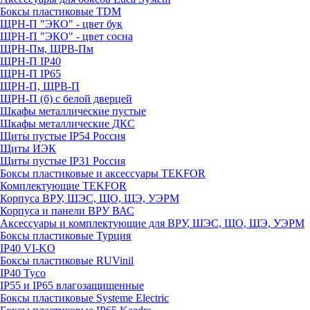
Боксы пластиковые TDM
ЩРН-П "ЭКО" - цвет бук
ЩРН-П "ЭКО" - цвет сосна
ЩРН-Пм, ЩРВ-Пм
ЩРН-П IP40
ЩРН-П IP65
ЩРН-П, ЩРВ-П
ЩРН-П (б) с белой дверцей
Шкафы металлические пустые
Шкафы металлические ДКС
Щиты пустые IP54 Россия
Щиты ИЭК
Щиты пустые IP31 Россия
Боксы пластиковые и аксессуары TEKFOR
Комплектующие TEKFOR
Корпуса ВРУ, ШЭС, ЩО, ЩЭ, УЭРМ
Корпуса и панели ВРУ ВАС
Аксессуары и комплектующие для ВРУ, ШЭС, ЩО, ЩЭ, УЭРМ
Боксы пластиковые Турция
IP40 VI-KO
Боксы пластиковые RUVinil
IP40 Тусо
IP55 и IP65 влагозащищенные
Боксы пластиковые Systeme Electric