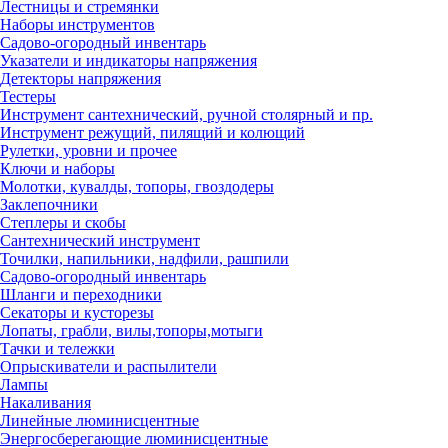
Лестницы и стремянки
Наборы инструментов
Садово-огородный инвентарь
Указатели и индикаторы напряжения
Детекторы напряжения
Тестеры
Инструмент сантехнический, ручной столярный и пр.
Инструмент режущий, пилящий и колющий
Рулетки, уровни и прочее
Ключи и наборы
Молотки, кувалды, топоры, гвоздодеры
Заклепочники
Степлеры и скобы
Сантехнический инструмент
Точилки, напильники, надфили, рашпили
Садово-огородный инвентарь
Шланги и переходники
Секаторы и кусторезы
Лопаты, грабли, вилы,топоры,мотыги
Тачки и тележки
Опрыскиватели и распылители
Лампы
Накаливания
Линейные люминисцентные
Энергосберегающие люминисцентные