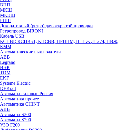
ВПП
МКШ
МКЭШ
РПШ
Декоративный (ретро) для открытой проводки
Ретропровод BIRONI
Кабель USB
КСПВГ, КСПВЭГ, КПСВВ, ПРППМ, ПТПЖ ,П-274, ПВЖ,
КММ
Автоматические выключатели
ABB
Legrand
ИЭК
TDM
EKF
Systeme Electric
DEKraft
Автоматы силовые Россия
Автоматика прочее
Автоматика CHINT
ABB
Автоматы S200
Автоматы S290
УЗО F200