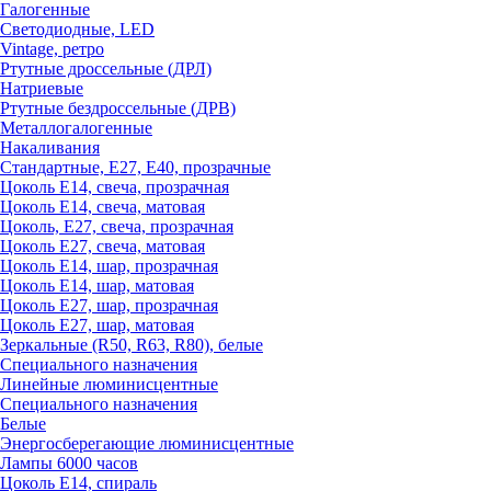
Галогенные
Светодиодные, LED
Vintage, ретро
Ртутные дроссельные (ДРЛ)
Натриевые
Ртутные бездроссельные (ДРВ)
Металлогалогенные
Накаливания
Стандартные, Е27, Е40, прозрачные
Цоколь Е14, свеча, прозрачная
Цоколь Е14, свеча, матовая
Цоколь, Е27, свеча, прозрачная
Цоколь Е27, свеча, матовая
Цоколь Е14, шар, прозрачная
Цоколь Е14, шар, матовая
Цоколь Е27, шар, прозрачная
Цоколь Е27, шар, матовая
Зеркальные (R50, R63, R80), белые
Специального назначения
Линейные люминисцентные
Специального назначения
Белые
Энергосберегающие люминисцентные
Лампы 6000 часов
Цоколь Е14, спираль