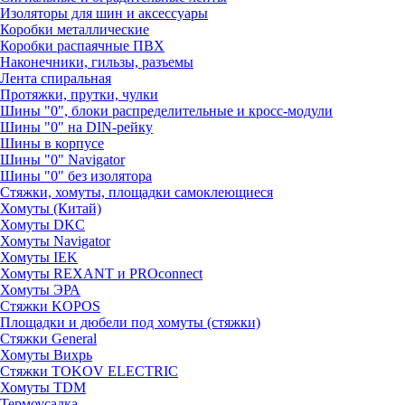
Изоляторы для шин и аксессуары
Коробки металлические
Коробки распаячные ПВХ
Наконечники, гильзы, разъемы
Лента спиральная
Протяжки, прутки, чулки
Шины "0", блоки распределительные и кросс-модули
Шины "0" на DIN-рейку
Шины в корпусе
Шины "0" Navigator
Шины "0" без изолятора
Стяжки, хомуты, площадки самоклеющиеся
Хомуты (Китай)
Хомуты DKC
Хомуты Navigator
Хомуты IEK
Хомуты REXANT и PROconnect
Хомуты ЭРА
Стяжки KOPOS
Площадки и дюбели под хомуты (стяжки)
Стяжки General
Хомуты Вихрь
Стяжки TOKOV ELECTRIC
Хомуты TDM
Термоусадка