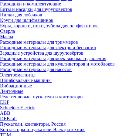
Расходики и комплектующие
Биты и насадки для шуруповертов
Пилки для лобзиков
Круги для шлифмашинок
Буры, коронки, пики, зубила для перфораторов
Сверла
Масла
Расходные материалы для триммеров
Расходные материалы для электро и бензопил
Зарядные устройства для шуруповёртов
Расходные материалы для моек высокого давления
Расходные материалы для культиваторов и мотоблоков
Расходные материалы для насосов
Электромагниты
Шлифовальные машины
Вибрационные
Ленточные
Реле тепловые, пускатели и контакторы
EKF
Schneider Electric
ABB
DEKraft
Пускатели, контакторы, Россия
Контакторы и пускатели Электротехник
TDM