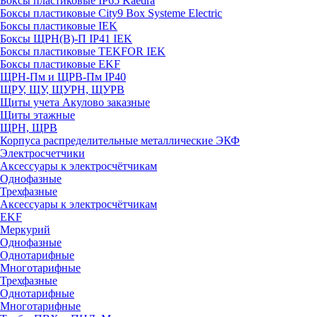
Боксы пластиковые IP65 Kaedra
Боксы пластиковые City9 Box Systeme Electric
Боксы пластиковые IEK
Боксы ЩРН(В)-П IP41 IEK
Боксы пластиковые TEKFOR IEK
Боксы пластиковые EKF
ЩРН-Пм и ЩРВ-Пм IP40
ЩРУ, ЩУ, ЩУРН, ЩУРВ
Щиты учета Акулово заказные
Щиты этажные
ЩРН, ЩРВ
Корпуса распределительные металлические ЭКФ
Электросчетчики
Аксессуары к электросчётчикам
Однофазные
Трехфазные
Аксессуары к электросчётчикам
EKF
Меркурий
Однофазные
Однотарифные
Многотарифные
Трехфазные
Однотарифные
Многотарифные