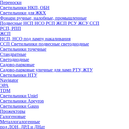
Переноски
Светильники НКП, ОБН
Светильники для ЖКХ
Фонари ручные, налобные, промышленные
Подвесные НСП НСО РСП ЖСП РСУ ЖСУ ССП
РСП, РПП
ЖСП
НСП, НСО под лампу накаливания
ССП Светильники подвесные светодиодные
Светильники точечные
Стандратные
Светодиодные
Садово-парковые
Садово-парковые уличные для ламп РТУ, ЖТУ
Светильники НТУ
Navigator
ЭРА
TDM
Светильники Uniel
Светильники Apeyron
Светильники Gauss
Прожекторы
Галогеновые
Металлогалогенные
под ЛОН, ДРЛ и ДНат