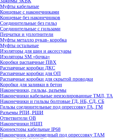
Зажимы 3КВК
Муфты кабельные
Концевые с наконечниками
Концевые без наконечников
Соединительные без гильз
Соединительные с гильзами
Перчатки и уплотнители
Муфты металло рукав- коробка
Муфты остальные
Изоляторы для шин и аксессуары
Изоляторы SM «бочка»
Коробки распаячные ПВХ
Распаячные коробки ДКС
Распаячные коробки для ОП
Распаячные коробки для скрытой проводки
Коробки для заливки в бетон
Наконечники, гильзы, разъемы
Наконечники кабельные неизолированные ТМЛ, ТА
Наконечники и гильзы болтовые ГД, НБ, СД, СБ
Гильзы соединительные под опрессовку ГА, ГМ
Разъемы РПИ, РШИ
Ответвители ОВ
Наконечники НШП
Коннекторы кабельные IP68
Наконечник алюмомедный под опрессовку ТАМ