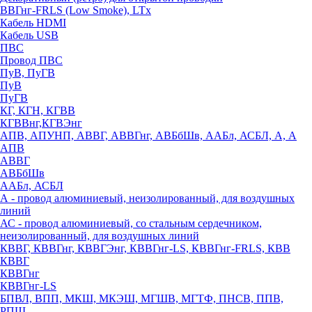
ВВГнг-FRLS (Low Smoke), LTx
Кабель HDMI
Кабель USB
ПВС
Провод ПВС
ПуВ, ПуГВ
ПуВ
ПуГВ
КГ, КГН, КГВВ
КГВВнг,КГВЭнг
АПВ, АПУНП, АВВГ, АВВГнг, АВБбШв, ААБл, АСБЛ, А, А
АПВ
АВВГ
АВБбШв
ААБл, АСБЛ
А - провод алюминиевый, неизолированный, для воздушных
линий
АС - провод алюминиевый, со стальным сердечником,
неизолированный, для воздушных линий
КВВГ, КВВГнг, КВВГЭнг, КВВГнг-LS, КВВГнг-FRLS, КВВ
КВВГ
КВВГнг
КВВГнг-LS
БПВЛ, ВПП, МКШ, МКЭШ, МГШВ, МГТФ, ПНСВ, ППВ,
РПШ,