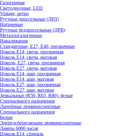
Галогенные
Светодиодные, LED
Vintage, ретро
Ртутные дроссельные (ДРЛ)
Натриевые
Ртутные бездроссельные (ДРВ)
Металлогалогенные
Накаливания
Стандартные, Е27, Е40, прозрачные
Цоколь Е14, свеча, прозрачная
Цоколь Е14, свеча, матовая
Цоколь, Е27, свеча, прозрачная
Цоколь Е27, свеча, матовая
Цоколь Е14, шар, прозрачная
Цоколь Е14, шар, матовая
Цоколь Е27, шар, прозрачная
Цоколь Е27, шар, матовая
Зеркальные (R50, R63, R80), белые
Специального назначения
Линейные люминисцентные
Специального назначения
Белые
Энергосберегающие люминисцентные
Лампы 6000 часов
Цоколь Е14, спираль