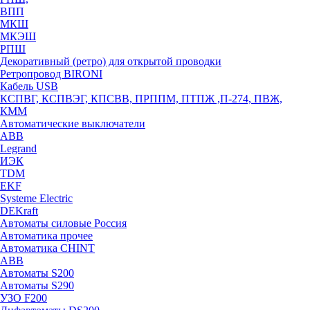
ВПП
МКШ
МКЭШ
РПШ
Декоративный (ретро) для открытой проводки
Ретропровод BIRONI
Кабель USB
КСПВГ, КСПВЭГ, КПСВВ, ПРППМ, ПТПЖ ,П-274, ПВЖ,
КММ
Автоматические выключатели
ABB
Legrand
ИЭК
TDM
EKF
Systeme Electric
DEKraft
Автоматы силовые Россия
Автоматика прочее
Автоматика CHINT
ABB
Автоматы S200
Автоматы S290
УЗО F200