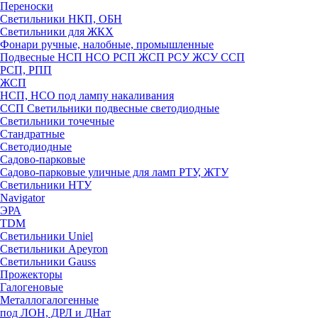
Переноски
Светильники НКП, ОБН
Светильники для ЖКХ
Фонари ручные, налобные, промышленные
Подвесные НСП НСО РСП ЖСП РСУ ЖСУ ССП
РСП, РПП
ЖСП
НСП, НСО под лампу накаливания
ССП Светильники подвесные светодиодные
Светильники точечные
Стандратные
Светодиодные
Садово-парковые
Садово-парковые уличные для ламп РТУ, ЖТУ
Светильники НТУ
Navigator
ЭРА
TDM
Светильники Uniel
Светильники Apeyron
Светильники Gauss
Прожекторы
Галогеновые
Металлогалогенные
под ЛОН, ДРЛ и ДНат