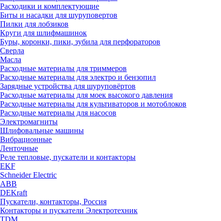
Расходики и комплектующие
Биты и насадки для шуруповертов
Пилки для лобзиков
Круги для шлифмашинок
Буры, коронки, пики, зубила для перфораторов
Сверла
Масла
Расходные материалы для триммеров
Расходные материалы для электро и бензопил
Зарядные устройства для шуруповёртов
Расходные материалы для моек высокого давления
Расходные материалы для культиваторов и мотоблоков
Расходные материалы для насосов
Электромагниты
Шлифовальные машины
Вибрационные
Ленточные
Реле тепловые, пускатели и контакторы
EKF
Schneider Electric
ABB
DEKraft
Пускатели, контакторы, Россия
Контакторы и пускатели Электротехник
TDM