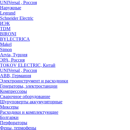
UNIVersal , Россия
Наружные
Legrand
Schneider Electric
ИЭК
TDM
BIRONI
BYLECTRICA
Makel
Simon
Arvia, Турция
ЭРА, Россия
TOKOV ELECTRIC, Китай
UNIVersal , Россия
ABB, Германия
Электроинструмент и расходники
Генераторы, электростанции
Компрессоры
Сварочное оборудование
Шуруповерты аккумуляторные
Миксеры
Расходики и комплектующие
Болгарки
Перфораторы
Фены, термофены