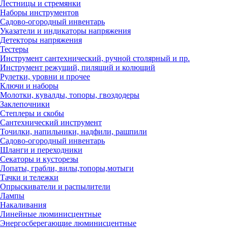
Лестницы и стремянки
Наборы инструментов
Садово-огородный инвентарь
Указатели и индикаторы напряжения
Детекторы напряжения
Тестеры
Инструмент сантехнический, ручной столярный и пр.
Инструмент режущий, пилящий и колющий
Рулетки, уровни и прочее
Ключи и наборы
Молотки, кувалды, топоры, гвоздодеры
Заклепочники
Степлеры и скобы
Сантехнический инструмент
Точилки, напильники, надфили, рашпили
Садово-огородный инвентарь
Шланги и переходники
Секаторы и кусторезы
Лопаты, грабли, вилы,топоры,мотыги
Тачки и тележки
Опрыскиватели и распылители
Лампы
Накаливания
Линейные люминисцентные
Энергосберегающие люминисцентные