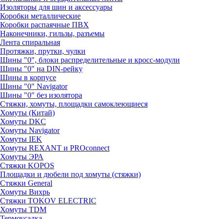
Изоляторы для шин и аксессуары
Коробки металлические
Коробки распаячные ПВХ
Наконечники, гильзы, разъемы
Лента спиральная
Протяжки, прутки, чулки
Шины "0", блоки распределительные и кросс-модули
Шины "0" на DIN-рейку
Шины в корпусе
Шины "0" Navigator
Шины "0" без изолятора
Стяжки, хомуты, площадки самоклеющиеся
Хомуты (Китай)
Хомуты DKC
Хомуты Navigator
Хомуты IEK
Хомуты REXANT и PROconnect
Хомуты ЭРА
Стяжки KOPOS
Площадки и дюбели под хомуты (стяжки)
Стяжки General
Хомуты Вихрь
Стяжки TOKOV ELECTRIC
Хомуты TDM
Термоусадка