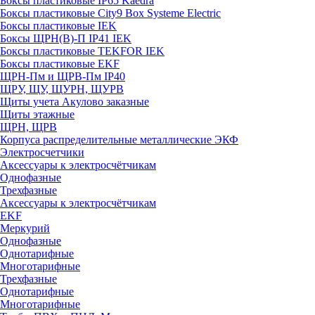
Боксы пластиковые IP65 Kaedra
Боксы пластиковые City9 Box Systeme Electric
Боксы пластиковые IEK
Боксы ЩРН(В)-П IP41 IEK
Боксы пластиковые TEKFOR IEK
Боксы пластиковые EKF
ЩРН-Пм и ЩРВ-Пм IP40
ЩРУ, ЩУ, ЩУРН, ЩУРВ
Щиты учета Акулово заказные
Щиты этажные
ЩРН, ЩРВ
Корпуса распределительные металлические ЭКФ
Электросчетчики
Аксессуары к электросчётчикам
Однофазные
Трехфазные
Аксессуары к электросчётчикам
EKF
Меркурий
Однофазные
Однотарифные
Многотарифные
Трехфазные
Однотарифные
Многотарифные