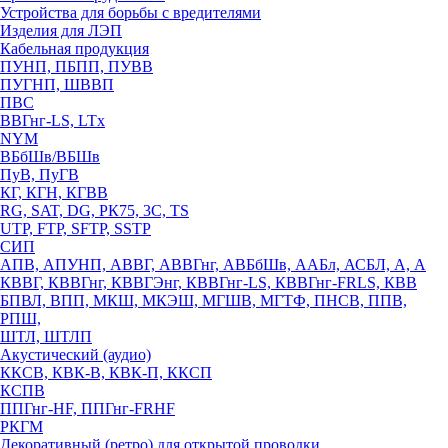
Устройства для борьбы с вредителями
Изделия для ЛЭП
Кабельная продукция
ПУНП, ПБПП, ПУВВ
ПУГНП, ШВВП
ПВС
ВВГнг-LS, LTx
NYM
ВБбШв/ВБШв
ПуВ, ПуГВ
КГ, КГН, КГВВ
RG, SAT, DG, РК75, 3С, TS
UTP, FTP, SFTP, SSTP
СИП
АПВ, АПУНП, АВВГ, АВВГнг, АВБбШв, ААБл, АСБЛ, А, А
КВВГ, КВВГнг, КВВГЭнг, КВВГнг-LS, КВВГнг-FRLS, КВВ
БПВЛ, ВПП, МКШ, МКЭШ, МГШВ, МГТФ, ПНСВ, ППВ,
РПШ,
ШТЛ, ШТЛП
Акустический (аудио)
ККСВ, КВК-В, КВК-П, ККСП
КСПВ
ППГнг-HF, ППГнг-FRHF
РКГМ
Декоративный (ретро) для открытой проводки