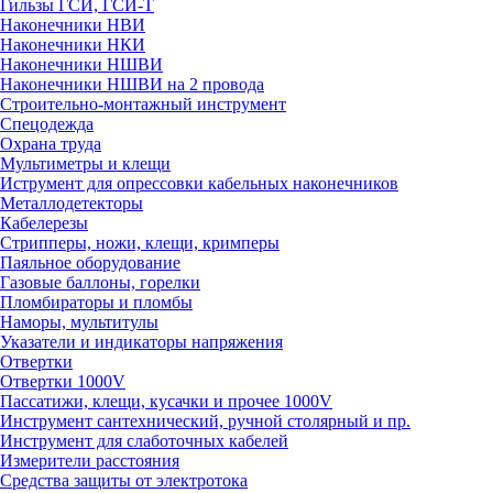
Гильзы ГСИ, ГСИ-Т
Наконечники НВИ
Наконечники НКИ
Наконечники НШВИ
Наконечники НШВИ на 2 провода
Строительно-монтажный инструмент
Спецодежда
Охрана труда
Мультиметры и клещи
Иструмент для опрессовки кабельных наконечников
Металлодетекторы
Кабелерезы
Стрипперы, ножи, клещи, кримперы
Паяльное оборудование
Газовые баллоны, горелки
Пломбираторы и пломбы
Наморы, мультитулы
Указатели и индикаторы напряжения
Отвертки
Отвертки 1000V
Пассатижи, клещи, кусачки и прочее 1000V
Инструмент сантехнический, ручной столярный и пр.
Инструмент для слаботочных кабелей
Измерители расстояния
Средства защиты от электротока