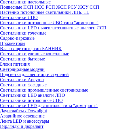
Светильники настольные
Подвесные НСП НСО РСП ЖСП РСУ ЖСУ ССП
Настенно-потолочные светильники ЛПБ, TL
Светильники ЛПО
Светильники потолочные ЛВО типа "армстронг"
Светильники LED пылевлагозащитные аналоги ЛСП
Светильники точечные
Садово-парковые
Прожекторы
Влагозащитные, тип БАННИК
Светильники уличные консольные
Светильники бытовые
Блоки питания
Светодиодные модули
Подсветка для лестниц и ступеней
Светильники Apeyron
Светильники фасадные
Светильники промышленные светодиодные
Светильники LED аналоги ЛПО
Светильники потолочные ЛПО
Светильники LED для потолка типа "армстронг"
Даунтлайты / Downlight
Аварийное освещение
Лента LED и аксессуары
Гирлянды и дюралайт