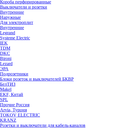
Короба перфорированные
Выключатели и розетки
Внутренние
Наружные
Для электроплит
Внутренние
Legrand
Systeme Electric
IEK
TDM
DKC
Bironi
Lezard
ЭРА
Подрозетники
Блоки розеток и выключателей БКВР
БелТИЗ
Makel
EKF, Китай
SPL
Прочие Россия
Arvia, Турция
TOKOV ELECTRIC
KRANZ
Розетки и выключатели для кабель-каналов