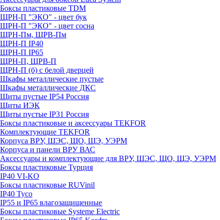
Боксы пластиковые TDM
ЩРН-П "ЭКО" - цвет бук
ЩРН-П "ЭКО" - цвет сосна
ЩРН-Пм, ЩРВ-Пм
ЩРН-П IP40
ЩРН-П IP65
ЩРН-П, ЩРВ-П
ЩРН-П (б) с белой дверцей
Шкафы металлические пустые
Шкафы металлические ДКС
Щиты пустые IP54 Россия
Щиты ИЭК
Щиты пустые IP31 Россия
Боксы пластиковые и аксессуары TEKFOR
Комплектующие TEKFOR
Корпуса ВРУ, ШЭС, ЩО, ЩЭ, УЭРМ
Корпуса и панели ВРУ ВАС
Аксессуары и комплектующие для ВРУ, ШЭС, ЩО, ЩЭ, УЭРМ
Боксы пластиковые Турция
IP40 VI-KO
Боксы пластиковые RUVinil
IP40 Тусо
IP55 и IP65 влагозащищенные
Боксы пластиковые Systeme Electric