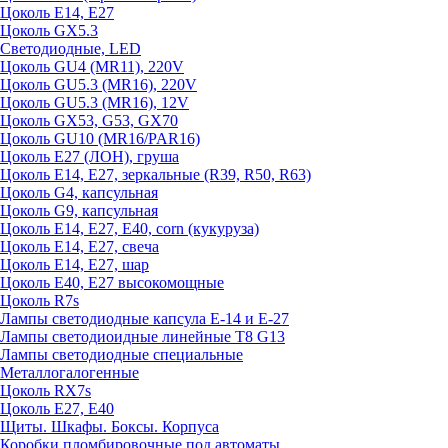
Цоколь E14, E27
Цоколь GX5.3
Светодиодные, LED
Цоколь GU4 (MR11), 220V
Цоколь GU5.3 (MR16), 220V
Цоколь GU5.3 (MR16), 12V
Цоколь GX53, G53, GX70
Цоколь GU10 (MR16/PAR16)
Цоколь Е27 (ЛОН), груша
Цоколь Е14, Е27, зеркальные (R39, R50, R63)
Цоколь G4, капсульная
Цоколь G9, капсульная
Цоколь Е14, Е27, Е40, corn (кукуруза)
Цоколь Е14, Е27, свеча
Цоколь Е14, Е27, шар
Цоколь Е40, Е27 высокомощные
Цоколь R7s
Лампы светодиодные капсула Е-14 и Е-27
Лампы светодиоидные линейные T8 G13
Лампы светодиодные специальные
Металлогалогенные
Цоколь RX7s
Цоколь Е27, E40
Щиты. Шкафы. Боксы. Корпуса
Коробки пломбировочные под автоматы