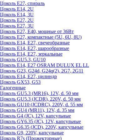
Цоколь Е27, спираль
Цоколь Е14, 2U
Цоколь Е14, 3U
Цоколь Е27, 2U
Цоколь Е27, 3U
Цоколь Е27, Е40, мощные от 36Вт
Цоколь Е27, компактные (5U, 6U, 8U)
Цоколь Е14, Е27, свечеобразные
Цоколь Е14, Е27, шарообразные
Цоколь Е14, Е27, зеркальные
Цоколь GU5.3, GU10
Цоколь Е14, Е27 OSRAM DULUX EL LL
Цоколь G23, G24d, G24q(2), 2G7, 2G11
Цоколь Е14, Е27, цилиндр
Цоколь GX53, G53
Галогенные
Цоколь GU5.3 (MR16), 12V, d. 50 мм
Цоколь GU5.3 (JCDR), 220V, d. 50 мм
Цоколь GU10 (JCDRC), 220V, d. 55 мм
Цоколь GU4 (MR11), 12V, d. 35 мм
Цоколь G4 (JC), 12V, капсульные
Цоколь GY6.35 (JC), 12V, капсульные
Цоколь G6.35 (JCD), 220V, капсульные
Цоколь G9, 220V, капсульные
Цоколь R7s (Прожекторные)