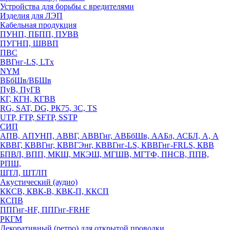
Устройства для борьбы с вредителями
Изделия для ЛЭП
Кабельная продукция
ПУНП, ПБПП, ПУВВ
ПУГНП, ШВВП
ПВС
ВВГнг-LS, LTx
NYM
ВБбШв/ВБШв
ПуВ, ПуГВ
КГ, КГН, КГВВ
RG, SAT, DG, РК75, 3С, TS
UTP, FTP, SFTP, SSTP
СИП
АПВ, АПУНП, АВВГ, АВВГнг, АВБбШв, ААБл, АСБЛ, А, А
КВВГ, КВВГнг, КВВГЭнг, КВВГнг-LS, КВВГнг-FRLS, КВВ
БПВЛ, ВПП, МКШ, МКЭШ, МГШВ, МГТФ, ПНСВ, ППВ,
РПШ,
ШТЛ, ШТЛП
Акустический (аудио)
ККСВ, КВК-В, КВК-П, ККСП
КСПВ
ППГнг-HF, ППГнг-FRHF
РКГМ
Декоративный (ретро) для открытой проводки