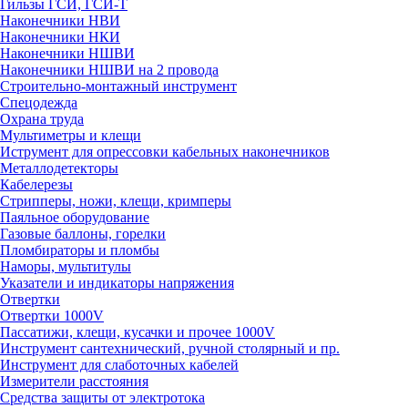
Гильзы ГСИ, ГСИ-Т
Наконечники НВИ
Наконечники НКИ
Наконечники НШВИ
Наконечники НШВИ на 2 провода
Строительно-монтажный инструмент
Спецодежда
Охрана труда
Мультиметры и клещи
Иструмент для опрессовки кабельных наконечников
Металлодетекторы
Кабелерезы
Стрипперы, ножи, клещи, кримперы
Паяльное оборудование
Газовые баллоны, горелки
Пломбираторы и пломбы
Наморы, мультитулы
Указатели и индикаторы напряжения
Отвертки
Отвертки 1000V
Пассатижи, клещи, кусачки и прочее 1000V
Инструмент сантехнический, ручной столярный и пр.
Инструмент для слаботочных кабелей
Измерители расстояния
Средства защиты от электротока