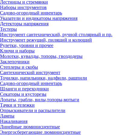
Лестницы и стремянки
Наборы инструментов
Садово-огородный инвентарь
Указатели и индикаторы напряжения
Детекторы напряжения
Тестеры
Инструмент сантехнический, ручной столярный и пр.
Инструмент режущий, пилящий и колющий
Рулетки, уровни и прочее
Ключи и наборы
Молотки, кувалды, топоры, гвоздодеры
Заклепочники
Степлеры и скобы
Сантехнический инструмент
Точилки, напильники, надфили, рашпили
Садово-огородный инвентарь
Шланги и переходники
Секаторы и кусторезы
Лопаты, грабли, вилы,топоры,мотыги
Тачки и тележки
Опрыскиватели и распылители
Лампы
Накаливания
Линейные люминисцентные
Энергосберегающие люминисцентные