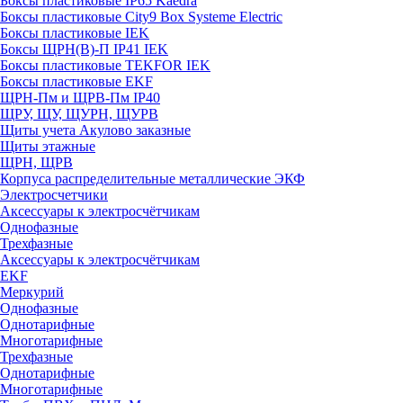
Боксы пластиковые IP65 Kaedra
Боксы пластиковые City9 Box Systeme Electric
Боксы пластиковые IEK
Боксы ЩРН(В)-П IP41 IEK
Боксы пластиковые TEKFOR IEK
Боксы пластиковые EKF
ЩРН-Пм и ЩРВ-Пм IP40
ЩРУ, ЩУ, ЩУРН, ЩУРВ
Щиты учета Акулово заказные
Щиты этажные
ЩРН, ЩРВ
Корпуса распределительные металлические ЭКФ
Электросчетчики
Аксессуары к электросчётчикам
Однофазные
Трехфазные
Аксессуары к электросчётчикам
EKF
Меркурий
Однофазные
Однотарифные
Многотарифные
Трехфазные
Однотарифные
Многотарифные