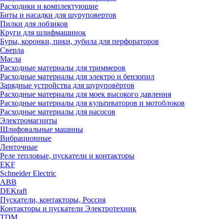
Расходики и комплектующие
Биты и насадки для шуруповертов
Пилки для лобзиков
Круги для шлифмашинок
Буры, коронки, пики, зубила для перфораторов
Сверла
Масла
Расходные материалы для триммеров
Расходные материалы для электро и бензопил
Зарядные устройства для шуруповёртов
Расходные материалы для моек высокого давления
Расходные материалы для культиваторов и мотоблоков
Расходные материалы для насосов
Электромагниты
Шлифовальные машины
Вибрационные
Ленточные
Реле тепловые, пускатели и контакторы
EKF
Schneider Electric
ABB
DEKraft
Пускатели, контакторы, Россия
Контакторы и пускатели Электротехник
TDM