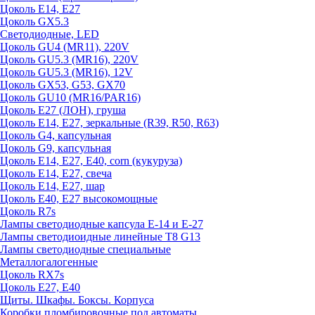
Цоколь E14, E27
Цоколь GX5.3
Светодиодные, LED
Цоколь GU4 (MR11), 220V
Цоколь GU5.3 (MR16), 220V
Цоколь GU5.3 (MR16), 12V
Цоколь GX53, G53, GX70
Цоколь GU10 (MR16/PAR16)
Цоколь Е27 (ЛОН), груша
Цоколь Е14, Е27, зеркальные (R39, R50, R63)
Цоколь G4, капсульная
Цоколь G9, капсульная
Цоколь Е14, Е27, Е40, corn (кукуруза)
Цоколь Е14, Е27, свеча
Цоколь Е14, Е27, шар
Цоколь Е40, Е27 высокомощные
Цоколь R7s
Лампы светодиодные капсула Е-14 и Е-27
Лампы светодиоидные линейные T8 G13
Лампы светодиодные специальные
Металлогалогенные
Цоколь RX7s
Цоколь Е27, E40
Щиты. Шкафы. Боксы. Корпуса
Коробки пломбировочные под автоматы