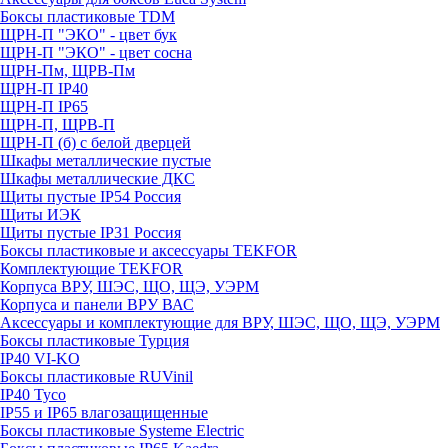
Боксы пластиковые TDM
ЩРН-П "ЭКО" - цвет бук
ЩРН-П "ЭКО" - цвет сосна
ЩРН-Пм, ЩРВ-Пм
ЩРН-П IP40
ЩРН-П IP65
ЩРН-П, ЩРВ-П
ЩРН-П (б) с белой дверцей
Шкафы металлические пустые
Шкафы металлические ДКС
Щиты пустые IP54 Россия
Щиты ИЭК
Щиты пустые IP31 Россия
Боксы пластиковые и аксессуары TEKFOR
Комплектующие TEKFOR
Корпуса ВРУ, ШЭС, ЩО, ЩЭ, УЭРМ
Корпуса и панели ВРУ ВАС
Аксессуары и комплектующие для ВРУ, ШЭС, ЩО, ЩЭ, УЭРМ
Боксы пластиковые Турция
IP40 VI-KO
Боксы пластиковые RUVinil
IP40 Тусо
IP55 и IP65 влагозащищенные
Боксы пластиковые Systeme Electric