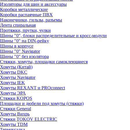
Изоляторы для шин и аксессуары
Коробки металлические
Коробки распаячные ПВХ
Наконечники, гильзы, разъемы
Лента спиральная
Протяжки, прутки, чулки
Шины "0", блоки распределительные и кросс-модули
Шины "0" на DIN-рейку
Шины в корпусе
Шины "0" Navigator
Шины "0" без изолятора
Стяжки, хомуты, площадки самоклеющиеся
Хомуты (Китай)
Хомуты DKC
Хомуты Navigator
Хомуты IEK
Хомуты REXANT и PROconnect
Хомуты ЭРА
Стяжки KOPOS
Площадки и дюбели под хомуты (стяжки)
Стяжки General
Хомуты Вихрь
Стяжки TOKOV ELECTRIC
Хомуты TDM
Термоусадка