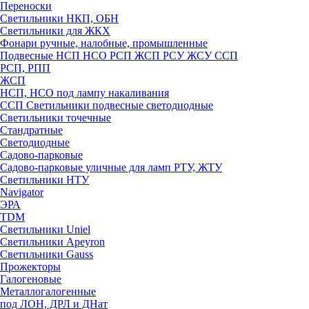
Переноски
Светильники НКП, ОБН
Светильники для ЖКХ
Фонари ручные, налобные, промышленные
Подвесные НСП НСО РСП ЖСП РСУ ЖСУ ССП
РСП, РПП
ЖСП
НСП, НСО под лампу накаливания
ССП Светильники подвесные светодиодные
Светильники точечные
Стандратные
Светодиодные
Садово-парковые
Садово-парковые уличные для ламп РТУ, ЖТУ
Светильники НТУ
Navigator
ЭРА
TDM
Светильники Uniel
Светильники Apeyron
Светильники Gauss
Прожекторы
Галогеновые
Металлогалогенные
под ЛОН, ДРЛ и ДНат