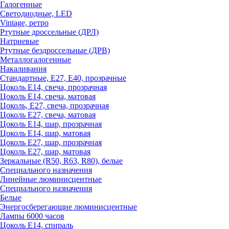
Галогенные
Светодиодные, LED
Vintage, ретро
Ртутные дроссельные (ДРЛ)
Натриевые
Ртутные бездроссельные (ДРВ)
Металлогалогенные
Накаливания
Стандартные, Е27, Е40, прозрачные
Цоколь Е14, свеча, прозрачная
Цоколь Е14, свеча, матовая
Цоколь, Е27, свеча, прозрачная
Цоколь Е27, свеча, матовая
Цоколь Е14, шар, прозрачная
Цоколь Е14, шар, матовая
Цоколь Е27, шар, прозрачная
Цоколь Е27, шар, матовая
Зеркальные (R50, R63, R80), белые
Специального назначения
Линейные люминисцентные
Специального назначения
Белые
Энергосберегающие люминисцентные
Лампы 6000 часов
Цоколь Е14, спираль