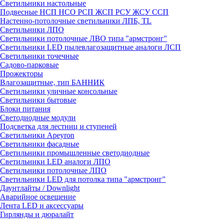
Светильники настольные
Подвесные НСП НСО РСП ЖСП РСУ ЖСУ ССП
Настенно-потолочные светильники ЛПБ, TL
Светильники ЛПО
Светильники потолочные ЛВО типа "армстронг"
Светильники LED пылевлагозащитные аналоги ЛСП
Светильники точечные
Садово-парковые
Прожекторы
Влагозащитные, тип БАННИК
Светильники уличные консольные
Светильники бытовые
Блоки питания
Светодиодные модули
Подсветка для лестниц и ступеней
Светильники Apeyron
Светильники фасадные
Светильники промышленные светодиодные
Светильники LED аналоги ЛПО
Светильники потолочные ЛПО
Светильники LED для потолка типа "армстронг"
Даунтлайты / Downlight
Аварийное освещение
Лента LED и аксессуары
Гирлянды и дюралайт