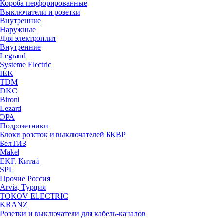
Короба перфорированные
Выключатели и розетки
Внутренние
Наружные
Для электроплит
Внутренние
Legrand
Systeme Electric
IEK
TDM
DKC
Bironi
Lezard
ЭРА
Подрозетники
Блоки розеток и выключателей БКВР
БелТИЗ
Makel
EKF, Китай
SPL
Прочие Россия
Arvia, Турция
TOKOV ELECTRIC
KRANZ
Розетки и выключатели для кабель-каналов