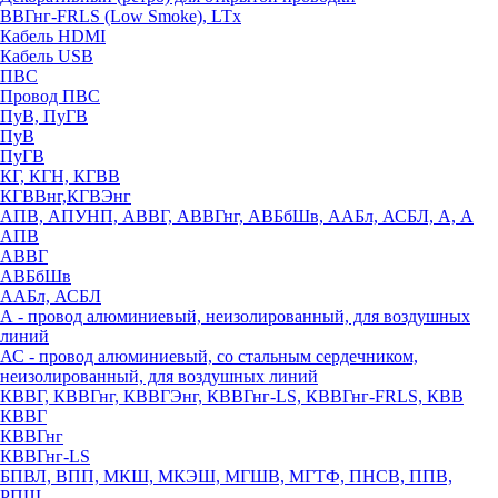
ВВГнг-FRLS (Low Smoke), LTx
Кабель HDMI
Кабель USB
ПВС
Провод ПВС
ПуВ, ПуГВ
ПуВ
ПуГВ
КГ, КГН, КГВВ
КГВВнг,КГВЭнг
АПВ, АПУНП, АВВГ, АВВГнг, АВБбШв, ААБл, АСБЛ, А, А
АПВ
АВВГ
АВБбШв
ААБл, АСБЛ
А - провод алюминиевый, неизолированный, для воздушных
линий
АС - провод алюминиевый, со стальным сердечником,
неизолированный, для воздушных линий
КВВГ, КВВГнг, КВВГЭнг, КВВГнг-LS, КВВГнг-FRLS, КВВ
КВВГ
КВВГнг
КВВГнг-LS
БПВЛ, ВПП, МКШ, МКЭШ, МГШВ, МГТФ, ПНСВ, ППВ,
РПШ,