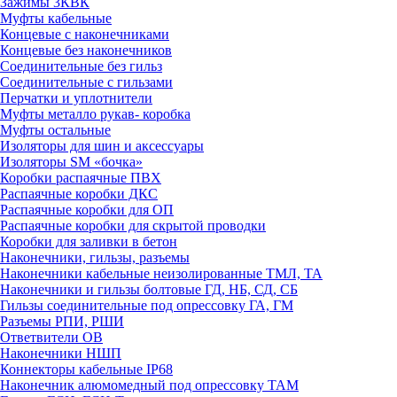
Зажимы 3КВК
Муфты кабельные
Концевые с наконечниками
Концевые без наконечников
Соединительные без гильз
Соединительные с гильзами
Перчатки и уплотнители
Муфты металло рукав- коробка
Муфты остальные
Изоляторы для шин и аксессуары
Изоляторы SM «бочка»
Коробки распаячные ПВХ
Распаячные коробки ДКС
Распаячные коробки для ОП
Распаячные коробки для скрытой проводки
Коробки для заливки в бетон
Наконечники, гильзы, разъемы
Наконечники кабельные неизолированные ТМЛ, ТА
Наконечники и гильзы болтовые ГД, НБ, СД, СБ
Гильзы соединительные под опрессовку ГА, ГМ
Разъемы РПИ, РШИ
Ответвители ОВ
Наконечники НШП
Коннекторы кабельные IP68
Наконечник алюмомедный под опрессовку ТАМ