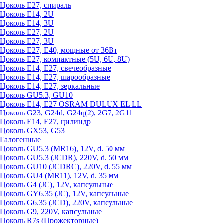
Цоколь Е27, спираль
Цоколь Е14, 2U
Цоколь Е14, 3U
Цоколь Е27, 2U
Цоколь Е27, 3U
Цоколь Е27, Е40, мощные от 36Вт
Цоколь Е27, компактные (5U, 6U, 8U)
Цоколь Е14, Е27, свечеобразные
Цоколь Е14, Е27, шарообразные
Цоколь Е14, Е27, зеркальные
Цоколь GU5.3, GU10
Цоколь Е14, Е27 OSRAM DULUX EL LL
Цоколь G23, G24d, G24q(2), 2G7, 2G11
Цоколь Е14, Е27, цилиндр
Цоколь GX53, G53
Галогенные
Цоколь GU5.3 (MR16), 12V, d. 50 мм
Цоколь GU5.3 (JCDR), 220V, d. 50 мм
Цоколь GU10 (JCDRC), 220V, d. 55 мм
Цоколь GU4 (MR11), 12V, d. 35 мм
Цоколь G4 (JC), 12V, капсульные
Цоколь GY6.35 (JC), 12V, капсульные
Цоколь G6.35 (JCD), 220V, капсульные
Цоколь G9, 220V, капсульные
Цоколь R7s (Прожекторные)