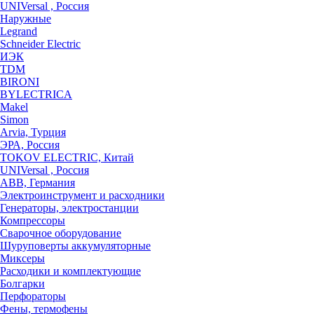
UNIVersal , Россия
Наружные
Legrand
Schneider Electric
ИЭК
TDM
BIRONI
BYLECTRICA
Makel
Simon
Arvia, Турция
ЭРА, Россия
TOKOV ELECTRIC, Китай
UNIVersal , Россия
ABB, Германия
Электроинструмент и расходники
Генераторы, электростанции
Компрессоры
Сварочное оборудование
Шуруповерты аккумуляторные
Миксеры
Расходики и комплектующие
Болгарки
Перфораторы
Фены, термофены