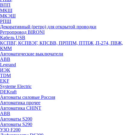
ВПП
МКШ
МКЭШ
РПШ
Декоративный (ретро) для открытой проводки
Ретропровод BIRONI
Кабель USB
КСПВГ, КСПВЭГ, КПСВВ, ПРППМ, ПТПЖ ,П-274, ПВЖ,
КММ
Автоматические выключатели
ABB
Legrand
ИЭК
TDM
EKF
Systeme Electric
DEKraft
Автоматы силовые Россия
Автоматика прочее
Автоматика CHINT
ABB
Автоматы S200
Автоматы S290
УЗО F200