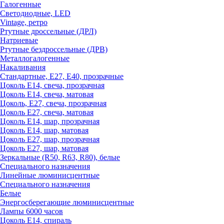
Галогенные
Светодиодные, LED
Vintage, ретро
Ртутные дроссельные (ДРЛ)
Натриевые
Ртутные бездроссельные (ДРВ)
Металлогалогенные
Накаливания
Стандартные, Е27, Е40, прозрачные
Цоколь Е14, свеча, прозрачная
Цоколь Е14, свеча, матовая
Цоколь, Е27, свеча, прозрачная
Цоколь Е27, свеча, матовая
Цоколь Е14, шар, прозрачная
Цоколь Е14, шар, матовая
Цоколь Е27, шар, прозрачная
Цоколь Е27, шар, матовая
Зеркальные (R50, R63, R80), белые
Специального назначения
Линейные люминисцентные
Специального назначения
Белые
Энергосберегающие люминисцентные
Лампы 6000 часов
Цоколь Е14, спираль