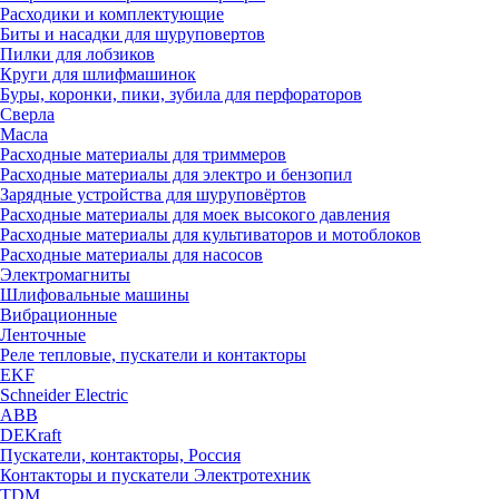
Расходики и комплектующие
Биты и насадки для шуруповертов
Пилки для лобзиков
Круги для шлифмашинок
Буры, коронки, пики, зубила для перфораторов
Сверла
Масла
Расходные материалы для триммеров
Расходные материалы для электро и бензопил
Зарядные устройства для шуруповёртов
Расходные материалы для моек высокого давления
Расходные материалы для культиваторов и мотоблоков
Расходные материалы для насосов
Электромагниты
Шлифовальные машины
Вибрационные
Ленточные
Реле тепловые, пускатели и контакторы
EKF
Schneider Electric
ABB
DEKraft
Пускатели, контакторы, Россия
Контакторы и пускатели Электротехник
TDM