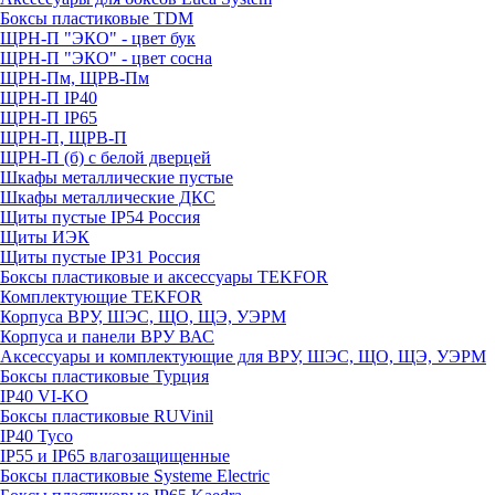
Боксы пластиковые TDM
ЩРН-П "ЭКО" - цвет бук
ЩРН-П "ЭКО" - цвет сосна
ЩРН-Пм, ЩРВ-Пм
ЩРН-П IP40
ЩРН-П IP65
ЩРН-П, ЩРВ-П
ЩРН-П (б) с белой дверцей
Шкафы металлические пустые
Шкафы металлические ДКС
Щиты пустые IP54 Россия
Щиты ИЭК
Щиты пустые IP31 Россия
Боксы пластиковые и аксессуары TEKFOR
Комплектующие TEKFOR
Корпуса ВРУ, ШЭС, ЩО, ЩЭ, УЭРМ
Корпуса и панели ВРУ ВАС
Аксессуары и комплектующие для ВРУ, ШЭС, ЩО, ЩЭ, УЭРМ
Боксы пластиковые Турция
IP40 VI-KO
Боксы пластиковые RUVinil
IP40 Тусо
IP55 и IP65 влагозащищенные
Боксы пластиковые Systeme Electric