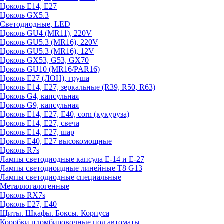
Цоколь E14, E27
Цоколь GX5.3
Светодиодные, LED
Цоколь GU4 (MR11), 220V
Цоколь GU5.3 (MR16), 220V
Цоколь GU5.3 (MR16), 12V
Цоколь GX53, G53, GX70
Цоколь GU10 (MR16/PAR16)
Цоколь Е27 (ЛОН), груша
Цоколь Е14, Е27, зеркальные (R39, R50, R63)
Цоколь G4, капсульная
Цоколь G9, капсульная
Цоколь Е14, Е27, Е40, corn (кукуруза)
Цоколь Е14, Е27, свеча
Цоколь Е14, Е27, шар
Цоколь Е40, Е27 высокомощные
Цоколь R7s
Лампы светодиодные капсула Е-14 и Е-27
Лампы светодиоидные линейные T8 G13
Лампы светодиодные специальные
Металлогалогенные
Цоколь RX7s
Цоколь Е27, E40
Щиты. Шкафы. Боксы. Корпуса
Коробки пломбировочные под автоматы