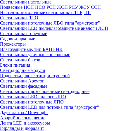
Светильники настольные
Подвесные НСП НСО РСП ЖСП РСУ ЖСУ ССП
Настенно-потолочные светильники ЛПБ, TL
Светильники ЛПО
Светильники потолочные ЛВО типа "армстронг"
Светильники LED пылевлагозащитные аналоги ЛСП
Светильники точечные
Садово-парковые
Прожекторы
Влагозащитные, тип БАННИК
Светильники уличные консольные
Светильники бытовые
Блоки питания
Светодиодные модули
Подсветка для лестниц и ступеней
Светильники Apeyron
Светильники фасадные
Светильники промышленные светодиодные
Светильники LED аналоги ЛПО
Светильники потолочные ЛПО
Светильники LED для потолка типа "армстронг"
Даунтлайты / Downlight
Аварийное освещение
Лента LED и аксессуары
Гирлянды и дюралайт