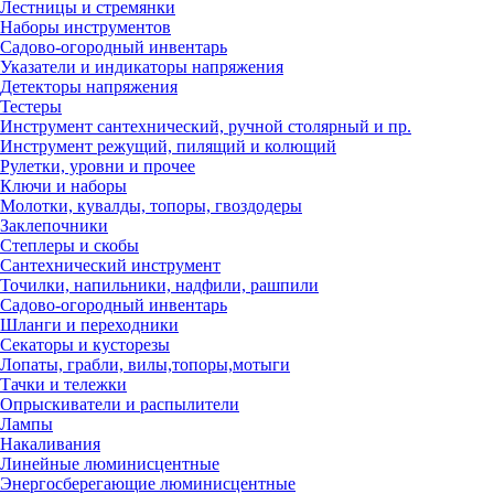
Лестницы и стремянки
Наборы инструментов
Садово-огородный инвентарь
Указатели и индикаторы напряжения
Детекторы напряжения
Тестеры
Инструмент сантехнический, ручной столярный и пр.
Инструмент режущий, пилящий и колющий
Рулетки, уровни и прочее
Ключи и наборы
Молотки, кувалды, топоры, гвоздодеры
Заклепочники
Степлеры и скобы
Сантехнический инструмент
Точилки, напильники, надфили, рашпили
Садово-огородный инвентарь
Шланги и переходники
Секаторы и кусторезы
Лопаты, грабли, вилы,топоры,мотыги
Тачки и тележки
Опрыскиватели и распылители
Лампы
Накаливания
Линейные люминисцентные
Энергосберегающие люминисцентные