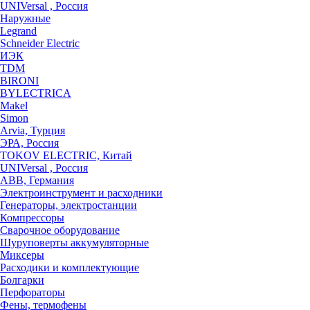
UNIVersal , Россия
Наружные
Legrand
Schneider Electric
ИЭК
TDM
BIRONI
BYLECTRICA
Makel
Simon
Arvia, Турция
ЭРА, Россия
TOKOV ELECTRIC, Китай
UNIVersal , Россия
ABB, Германия
Электроинструмент и расходники
Генераторы, электростанции
Компрессоры
Сварочное оборудование
Шуруповерты аккумуляторные
Миксеры
Расходики и комплектующие
Болгарки
Перфораторы
Фены, термофены