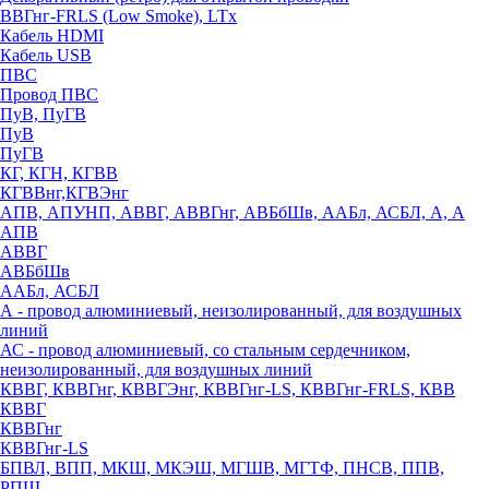
ВВГнг-FRLS (Low Smoke), LTx
Кабель HDMI
Кабель USB
ПВС
Провод ПВС
ПуВ, ПуГВ
ПуВ
ПуГВ
КГ, КГН, КГВВ
КГВВнг,КГВЭнг
АПВ, АПУНП, АВВГ, АВВГнг, АВБбШв, ААБл, АСБЛ, А, А
АПВ
АВВГ
АВБбШв
ААБл, АСБЛ
А - провод алюминиевый, неизолированный, для воздушных
линий
АС - провод алюминиевый, со стальным сердечником,
неизолированный, для воздушных линий
КВВГ, КВВГнг, КВВГЭнг, КВВГнг-LS, КВВГнг-FRLS, КВВ
КВВГ
КВВГнг
КВВГнг-LS
БПВЛ, ВПП, МКШ, МКЭШ, МГШВ, МГТФ, ПНСВ, ППВ,
РПШ,