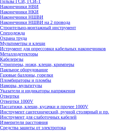
Гильзы ГСИ, ГСИ-Т
Наконечники НВИ
Наконечники НКИ
Наконечники НШВИ
Наконечники НШВИ на 2 провода
Строительно-монтажный инструмент
Спецодежда
Охрана труда
Мультиметры и клещи
Иструмент для опрессовки кабельных наконечников
Металлодетекторы
Кабелерезы
Стрипперы, ножи, клещи, кримперы
Паяльное оборудование
Газовые баллоны, горелки
Пломбираторы и пломбы
Наморы, мультитулы
Указатели и индикаторы напряжения
Отвертки
Отвертки 1000V
Пассатижи, клещи, кусачки и прочее 1000V
Инструмент сантехнический, ручной столярный и пр.
Инструмент для слаботочных кабелей
Измерители расстояния
Средства защиты от электротока