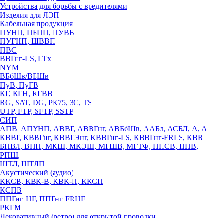
Устройства для борьбы с вредителями
Изделия для ЛЭП
Кабельная продукция
ПУНП, ПБПП, ПУВВ
ПУГНП, ШВВП
ПВС
ВВГнг-LS, LTx
NYM
ВБбШв/ВБШв
ПуВ, ПуГВ
КГ, КГН, КГВВ
RG, SAT, DG, РК75, 3С, TS
UTP, FTP, SFTP, SSTP
СИП
АПВ, АПУНП, АВВГ, АВВГнг, АВБбШв, ААБл, АСБЛ, А, А
КВВГ, КВВГнг, КВВГЭнг, КВВГнг-LS, КВВГнг-FRLS, КВВ
БПВЛ, ВПП, МКШ, МКЭШ, МГШВ, МГТФ, ПНСВ, ППВ,
РПШ,
ШТЛ, ШТЛП
Акустический (аудио)
ККСВ, КВК-В, КВК-П, ККСП
КСПВ
ППГнг-HF, ППГнг-FRHF
РКГМ
Декоративный (ретро) для открытой проводки