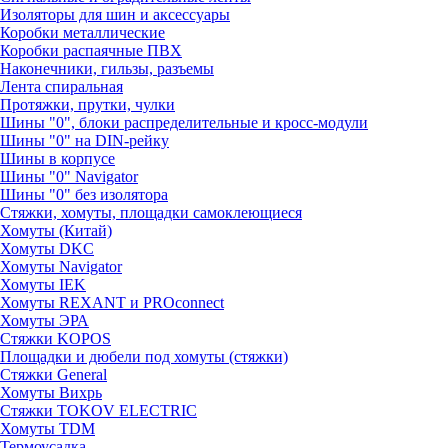
Изоляторы для шин и аксессуары
Коробки металлические
Коробки распаячные ПВХ
Наконечники, гильзы, разъемы
Лента спиральная
Протяжки, прутки, чулки
Шины "0", блоки распределительные и кросс-модули
Шины "0" на DIN-рейку
Шины в корпусе
Шины "0" Navigator
Шины "0" без изолятора
Стяжки, хомуты, площадки самоклеющиеся
Хомуты (Китай)
Хомуты DKC
Хомуты Navigator
Хомуты IEK
Хомуты REXANT и PROconnect
Хомуты ЭРА
Стяжки KOPOS
Площадки и дюбели под хомуты (стяжки)
Стяжки General
Хомуты Вихрь
Стяжки TOKOV ELECTRIC
Хомуты TDM
Термоусадка