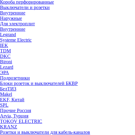
Короба перфорированные
Выключатели и розетки
Внутренние
Наружные
Для электроплит
Внутренние
Legrand
Systeme Electric
IEK
TDM
DKC
Bironi
Lezard
ЭРА
Подрозетники
Блоки розеток и выключателей БКВР
БелТИЗ
Makel
EKF, Китай
SPL
Прочие Россия
Arvia, Турция
TOKOV ELECTRIC
KRANZ
Розетки и выключатели для кабель-каналов