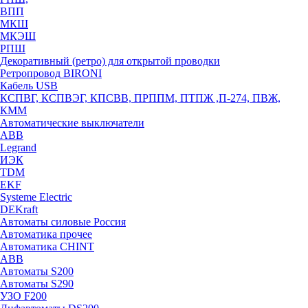
ВПП
МКШ
МКЭШ
РПШ
Декоративный (ретро) для открытой проводки
Ретропровод BIRONI
Кабель USB
КСПВГ, КСПВЭГ, КПСВВ, ПРППМ, ПТПЖ ,П-274, ПВЖ,
КММ
Автоматические выключатели
ABB
Legrand
ИЭК
TDM
EKF
Systeme Electric
DEKraft
Автоматы силовые Россия
Автоматика прочее
Автоматика CHINT
ABB
Автоматы S200
Автоматы S290
УЗО F200