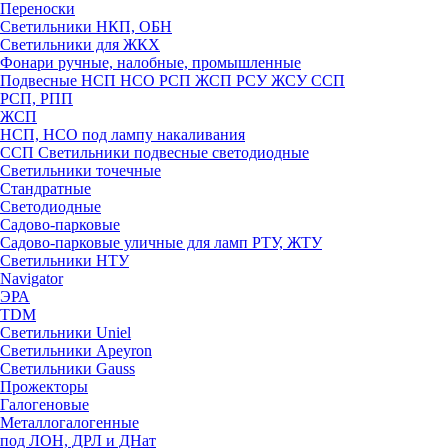
Переноски
Светильники НКП, ОБН
Светильники для ЖКХ
Фонари ручные, налобные, промышленные
Подвесные НСП НСО РСП ЖСП РСУ ЖСУ ССП
РСП, РПП
ЖСП
НСП, НСО под лампу накаливания
ССП Светильники подвесные светодиодные
Светильники точечные
Стандратные
Светодиодные
Садово-парковые
Садово-парковые уличные для ламп РТУ, ЖТУ
Светильники НТУ
Navigator
ЭРА
TDM
Светильники Uniel
Светильники Apeyron
Светильники Gauss
Прожекторы
Галогеновые
Металлогалогенные
под ЛОН, ДРЛ и ДНат