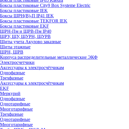
Боксы пластиковые IP65 Kaedra
Боксы пластиковые City9 Box Systeme Electric
Боксы пластиковые IEK
Боксы ЩРН(В)-П IP41 IEK
Боксы пластиковые TEKFOR IEK
Боксы пластиковые EKF
ЩРН-Пм и ЩРВ-Пм IP40
ЩРУ, ЩУ, ЩУРН, ЩУРВ
Щиты учета Акулово заказные
Щиты этажные
ЩРН, ЩРВ
Корпуса распределительные металлические ЭКФ
Электросчетчики
Аксессуары к электросчётчикам
Однофазные
Трехфазные
Аксессуары к электросчётчикам
EKF
Меркурий
Однофазные
Однотарифные
Многотарифные
Трехфазные
Однотарифные
Многотарифные