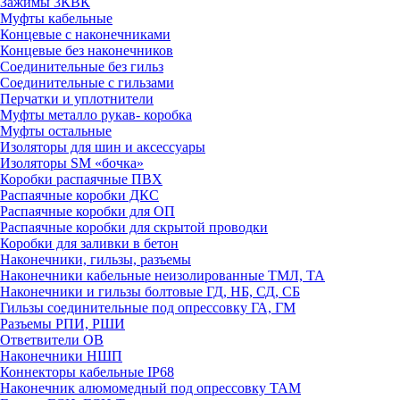
Зажимы 3КВК
Муфты кабельные
Концевые с наконечниками
Концевые без наконечников
Соединительные без гильз
Соединительные с гильзами
Перчатки и уплотнители
Муфты металло рукав- коробка
Муфты остальные
Изоляторы для шин и аксессуары
Изоляторы SM «бочка»
Коробки распаячные ПВХ
Распаячные коробки ДКС
Распаячные коробки для ОП
Распаячные коробки для скрытой проводки
Коробки для заливки в бетон
Наконечники, гильзы, разъемы
Наконечники кабельные неизолированные ТМЛ, ТА
Наконечники и гильзы болтовые ГД, НБ, СД, СБ
Гильзы соединительные под опрессовку ГА, ГМ
Разъемы РПИ, РШИ
Ответвители ОВ
Наконечники НШП
Коннекторы кабельные IP68
Наконечник алюмомедный под опрессовку ТАМ