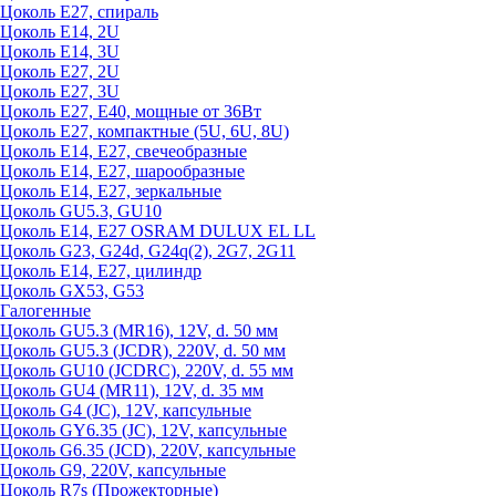
Цоколь Е27, спираль
Цоколь Е14, 2U
Цоколь Е14, 3U
Цоколь Е27, 2U
Цоколь Е27, 3U
Цоколь Е27, Е40, мощные от 36Вт
Цоколь Е27, компактные (5U, 6U, 8U)
Цоколь Е14, Е27, свечеобразные
Цоколь Е14, Е27, шарообразные
Цоколь Е14, Е27, зеркальные
Цоколь GU5.3, GU10
Цоколь Е14, Е27 OSRAM DULUX EL LL
Цоколь G23, G24d, G24q(2), 2G7, 2G11
Цоколь Е14, Е27, цилиндр
Цоколь GX53, G53
Галогенные
Цоколь GU5.3 (MR16), 12V, d. 50 мм
Цоколь GU5.3 (JCDR), 220V, d. 50 мм
Цоколь GU10 (JCDRC), 220V, d. 55 мм
Цоколь GU4 (MR11), 12V, d. 35 мм
Цоколь G4 (JC), 12V, капсульные
Цоколь GY6.35 (JC), 12V, капсульные
Цоколь G6.35 (JCD), 220V, капсульные
Цоколь G9, 220V, капсульные
Цоколь R7s (Прожекторные)