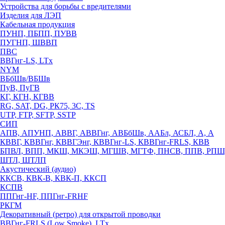
Устройства для борьбы с вредителями
Изделия для ЛЭП
Кабельная продукция
ПУНП, ПБПП, ПУВВ
ПУГНП, ШВВП
ПВС
ВВГнг-LS, LTx
NYM
ВБбШв/ВБШв
ПуВ, ПуГВ
КГ, КГН, КГВВ
RG, SAT, DG, РК75, 3С, TS
UTP, FTP, SFTP, SSTP
СИП
АПВ, АПУНП, АВВГ, АВВГнг, АВБбШв, ААБл, АСБЛ, А, А
КВВГ, КВВГнг, КВВГЭнг, КВВГнг-LS, КВВГнг-FRLS, КВВ
БПВЛ, ВПП, МКШ, МКЭШ, МГШВ, МГТФ, ПНСВ, ППВ, РПШ
ШТЛ, ШТЛП
Акустический (аудио)
ККСВ, КВК-В, КВК-П, ККСП
КСПВ
ППГнг-HF, ППГнг-FRHF
РКГМ
Декоративный (ретро) для открытой проводки
ВВГнг-FRLS (Low Smoke), LTx