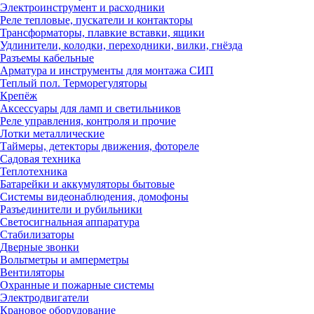
Электроинструмент и расходники
Реле тепловые, пускатели и контакторы
Трансформаторы, плавкие вставки, ящики
Удлинители, колодки, переходники, вилки, гнёзда
Разъемы кабельные
Арматура и инструменты для монтажа СИП
Теплый пол. Терморегуляторы
Крепёж
Аксессуары для ламп и светильников
Реле управления, контроля и прочие
Лотки металлические
Таймеры, детекторы движения, фотореле
Садовая техника
Теплотехника
Батарейки и аккумуляторы бытовые
Системы видеонаблюдения, домофоны
Разъединители и рубильники
Светосигнальная аппаратура
Стабилизаторы
Дверные звонки
Вольтметры и амперметры
Вентиляторы
Охранные и пожарные системы
Электродвигатели
Крановое оборудование