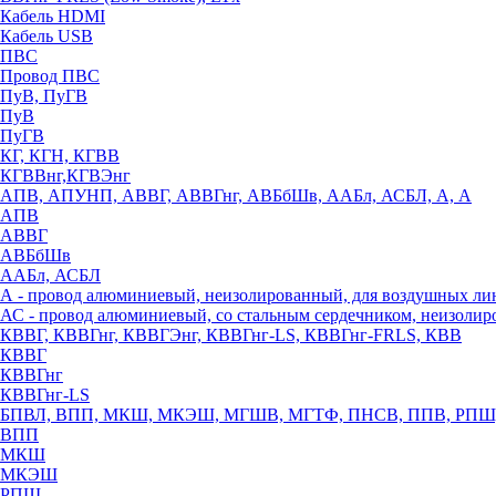
Кабель HDMI
Кабель USB
ПВС
Провод ПВС
ПуВ, ПуГВ
ПуВ
ПуГВ
КГ, КГН, КГВВ
КГВВнг,КГВЭнг
АПВ, АПУНП, АВВГ, АВВГнг, АВБбШв, ААБл, АСБЛ, А, А
АПВ
АВВГ
АВБбШв
ААБл, АСБЛ
А - провод алюминиевый, неизолированный, для воздушных ли
АС - провод алюминиевый, со стальным сердечником, неизоли
КВВГ, КВВГнг, КВВГЭнг, КВВГнг-LS, КВВГнг-FRLS, КВВ
КВВГ
КВВГнг
КВВГнг-LS
БПВЛ, ВПП, МКШ, МКЭШ, МГШВ, МГТФ, ПНСВ, ППВ, РПШ
ВПП
МКШ
МКЭШ
РПШ