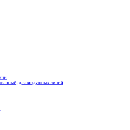
ний
рованный, для воздушных линий
,