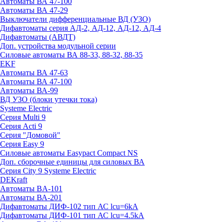
Автоматы ВА 47-100
Автоматы ВА 47-29
Выключатели дифференциальные ВД (УЗО)
Дифавтоматы серия АД-2, АД-12, АД-12, АД-4
Дифавтоматы (АВДТ)
Доп. устройства модульной серии
Силовые автоматы ВА 88-33, 88-32, 88-35
EKF
Автоматы ВА 47-63
Автоматы ВА 47-100
Автоматы ВА-99
ВД УЗО (блоки утечки тока)
Systeme Electric
Серия Multi 9
Серия Acti 9
Серия "Домовой"
Серия Easy 9
Силовые автоматы Easypact Compact NS
Доп. сборочные единицы для силовых ВА
Серия City 9 Systeme Electric
DEKraft
Автоматы BA-101
Автоматы ВА-201
Дифавтоматы ДИФ-102 тип АС lcu=6kA
Дифавтоматы ДИФ-101 тип АС lcu=4.5kA