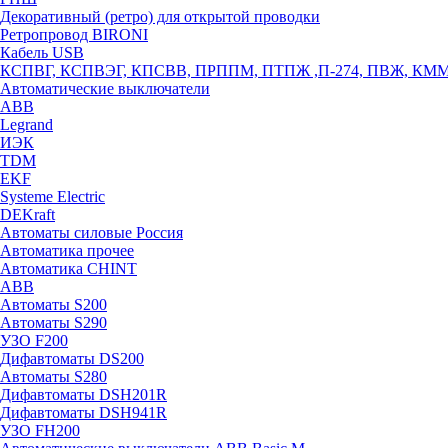
Декоративный (ретро) для открытой проводки
Ретропровод BIRONI
Кабель USB
КСПВГ, КСПВЭГ, КПСВВ, ПРППМ, ПТПЖ ,П-274, ПВЖ, КМ
Автоматические выключатели
ABB
Legrand
ИЭК
TDM
EKF
Systeme Electric
DEKraft
Автоматы силовые Россия
Автоматика прочее
Автоматика CHINT
ABB
Автоматы S200
Автоматы S290
УЗО F200
Дифавтоматы DS200
Автоматы S280
Дифавтоматы DSH201R
Дифавтоматы DSH941R
УЗО FH200