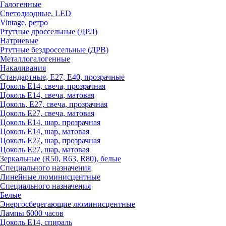
Галогенные
Светодиодные, LED
Vintage, ретро
Ртутные дроссельные (ДРЛ)
Натриевые
Ртутные бездроссельные (ДРВ)
Металлогалогенные
Накаливания
Стандартные, Е27, Е40, прозрачные
Цоколь Е14, свеча, прозрачная
Цоколь Е14, свеча, матовая
Цоколь, Е27, свеча, прозрачная
Цоколь Е27, свеча, матовая
Цоколь Е14, шар, прозрачная
Цоколь Е14, шар, матовая
Цоколь Е27, шар, прозрачная
Цоколь Е27, шар, матовая
Зеркальные (R50, R63, R80), белые
Специального назначения
Линейные люминисцентные
Специального назначения
Белые
Энергосберегающие люминисцентные
Лампы 6000 часов
Цоколь Е14, спираль