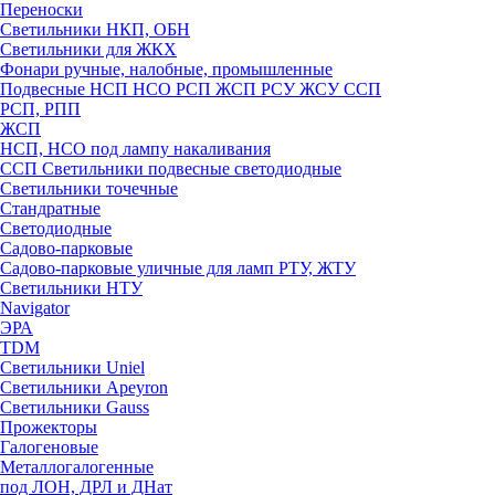
Переноски
Светильники НКП, ОБН
Светильники для ЖКХ
Фонари ручные, налобные, промышленные
Подвесные НСП НСО РСП ЖСП РСУ ЖСУ ССП
РСП, РПП
ЖСП
НСП, НСО под лампу накаливания
ССП Светильники подвесные светодиодные
Светильники точечные
Стандратные
Светодиодные
Садово-парковые
Садово-парковые уличные для ламп РТУ, ЖТУ
Светильники НТУ
Navigator
ЭРА
TDM
Светильники Uniel
Светильники Apeyron
Светильники Gauss
Прожекторы
Галогеновые
Металлогалогенные
под ЛОН, ДРЛ и ДНат