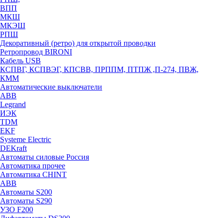
ВПП
МКШ
МКЭШ
РПШ
Декоративный (ретро) для открытой проводки
Ретропровод BIRONI
Кабель USB
КСПВГ, КСПВЭГ, КПСВВ, ПРППМ, ПТПЖ ,П-274, ПВЖ,
КММ
Автоматические выключатели
ABB
Legrand
ИЭК
TDM
EKF
Systeme Electric
DEKraft
Автоматы силовые Россия
Автоматика прочее
Автоматика CHINT
ABB
Автоматы S200
Автоматы S290
УЗО F200