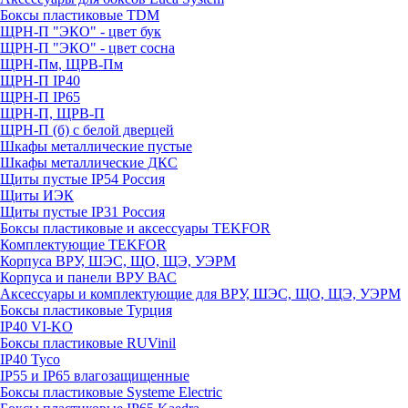
Боксы пластиковые TDM
ЩРН-П "ЭКО" - цвет бук
ЩРН-П "ЭКО" - цвет сосна
ЩРН-Пм, ЩРВ-Пм
ЩРН-П IP40
ЩРН-П IP65
ЩРН-П, ЩРВ-П
ЩРН-П (б) с белой дверцей
Шкафы металлические пустые
Шкафы металлические ДКС
Щиты пустые IP54 Россия
Щиты ИЭК
Щиты пустые IP31 Россия
Боксы пластиковые и аксессуары TEKFOR
Комплектующие TEKFOR
Корпуса ВРУ, ШЭС, ЩО, ЩЭ, УЭРМ
Корпуса и панели ВРУ ВАС
Аксессуары и комплектующие для ВРУ, ШЭС, ЩО, ЩЭ, УЭРМ
Боксы пластиковые Турция
IP40 VI-KO
Боксы пластиковые RUVinil
IP40 Тусо
IP55 и IP65 влагозащищенные
Боксы пластиковые Systeme Electric