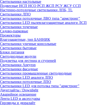
Светильники настольные
Подвесные НСП НСО РСП ЖСП РСУ ЖСУ ССП
Настенно-потолочные светильники ЛПБ, TL
Светильники ЛПО
Светильники потолочные ЛВО типа "армстронг"
Светильники LED пылевлагозащитные аналоги ЛСП
Светильники точечные
Садово-парковые
Прожекторы
Влагозащитные, тип БАННИК
Светильники уличные консольные
Светильники бытовые
Блоки питания
Светодиодные модули
Подсветка для лестниц и ступеней
Светильники Apeyron
Светильники фасадные
Светильники промышленные светодиодные
Светильники LED аналоги ЛПО
Светильники потолочные ЛПО
Светильники LED для потолка типа "армстронг"
Даунтлайты / Downlight
Аварийное освещение
Лента LED и аксессуары
Гирлянды и дюралайт