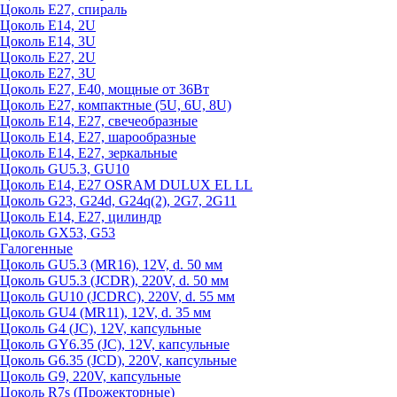
Цоколь Е27, спираль
Цоколь Е14, 2U
Цоколь Е14, 3U
Цоколь Е27, 2U
Цоколь Е27, 3U
Цоколь Е27, Е40, мощные от 36Вт
Цоколь Е27, компактные (5U, 6U, 8U)
Цоколь Е14, Е27, свечеобразные
Цоколь Е14, Е27, шарообразные
Цоколь Е14, Е27, зеркальные
Цоколь GU5.3, GU10
Цоколь Е14, Е27 OSRAM DULUX EL LL
Цоколь G23, G24d, G24q(2), 2G7, 2G11
Цоколь Е14, Е27, цилиндр
Цоколь GX53, G53
Галогенные
Цоколь GU5.3 (MR16), 12V, d. 50 мм
Цоколь GU5.3 (JCDR), 220V, d. 50 мм
Цоколь GU10 (JCDRC), 220V, d. 55 мм
Цоколь GU4 (MR11), 12V, d. 35 мм
Цоколь G4 (JC), 12V, капсульные
Цоколь GY6.35 (JC), 12V, капсульные
Цоколь G6.35 (JCD), 220V, капсульные
Цоколь G9, 220V, капсульные
Цоколь R7s (Прожекторные)