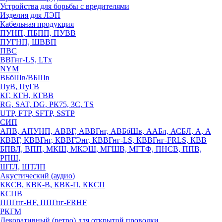
Устройства для борьбы с вредителями
Изделия для ЛЭП
Кабельная продукция
ПУНП, ПБПП, ПУВВ
ПУГНП, ШВВП
ПВС
ВВГнг-LS, LTx
NYM
ВБбШв/ВБШв
ПуВ, ПуГВ
КГ, КГН, КГВВ
RG, SAT, DG, РК75, 3С, TS
UTP, FTP, SFTP, SSTP
СИП
АПВ, АПУНП, АВВГ, АВВГнг, АВБбШв, ААБл, АСБЛ, А, А
КВВГ, КВВГнг, КВВГЭнг, КВВГнг-LS, КВВГнг-FRLS, КВВ
БПВЛ, ВПП, МКШ, МКЭШ, МГШВ, МГТФ, ПНСВ, ППВ,
РПШ,
ШТЛ, ШТЛП
Акустический (аудио)
ККСВ, КВК-В, КВК-П, ККСП
КСПВ
ППГнг-HF, ППГнг-FRHF
РКГМ
Декоративный (ретро) для открытой проводки