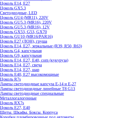
Цоколь E14, E27
Цоколь GX5.3
Светодиодные, LED
Цоколь GU4 (MR11), 220V
Цоколь GU5.3 (MR16), 220V
Цоколь GU5.3 (MR16), 12V
Цоколь GX53, G53, GX70
Цоколь GU10 (MR16/PAR16)
Цоколь Е27 (ЛОН), груша
Цоколь Е14, Е27, зеркальные (R39, R50, R63)
Цоколь G4, капсульная
Цоколь G9, капсульная
Цоколь Е14, Е27, Е40, corn (кукуруза)
Цоколь Е14, Е27, свеча
Цоколь Е14, Е27, шар
Цоколь Е40, Е27 высокомощные
Цоколь R7s
Лампы светодиодные капсула Е-14 и Е-27
Лампы светодиоидные линейные T8 G13
Лампы светодиодные специальные
Металлогалогенные
Цоколь RX7s
Цоколь Е27, E40
Щиты. Шкафы. Боксы. Корпуса
Коробки пломбировочные под автоматы