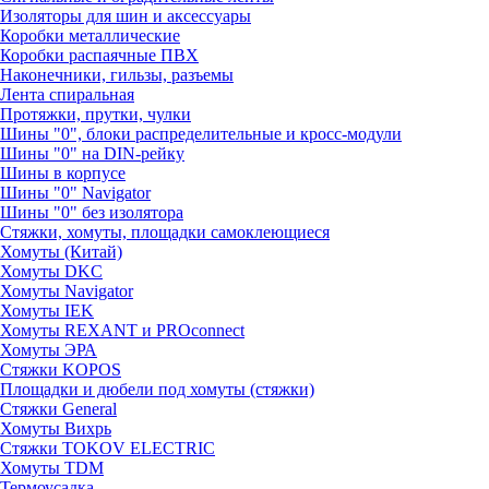
Изоляторы для шин и аксессуары
Коробки металлические
Коробки распаячные ПВХ
Наконечники, гильзы, разъемы
Лента спиральная
Протяжки, прутки, чулки
Шины "0", блоки распределительные и кросс-модули
Шины "0" на DIN-рейку
Шины в корпусе
Шины "0" Navigator
Шины "0" без изолятора
Стяжки, хомуты, площадки самоклеющиеся
Хомуты (Китай)
Хомуты DKC
Хомуты Navigator
Хомуты IEK
Хомуты REXANT и PROconnect
Хомуты ЭРА
Стяжки KOPOS
Площадки и дюбели под хомуты (стяжки)
Стяжки General
Хомуты Вихрь
Стяжки TOKOV ELECTRIC
Хомуты TDM
Термоусадка