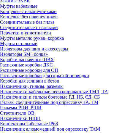
Зажимы 3КВК
Муфты кабельные
Концевые с наконечниками
Концевые без наконечников
Соединительные без гильз
Соединительные с гильзами
Перчатки и уплотнители
Муфты металло рукав- коробка
Муфты остальные
Изоляторы для шин и аксессуары
Изоляторы SM «бочка»
Коробки распаячные ПВХ
Распаячные коробки ДКС
Распаячные коробки для ОП
Распаячные коробки для скрытой проводки
Коробки для заливки в бетон
Наконечники, гильзы, разъемы
Наконечники кабельные неизолированные ТМЛ, ТА
Наконечники и гильзы болтовые ГД, НБ, СД, СБ
Гильзы соединительные под опрессовку ГА, ГМ
Разъемы РПИ, РШИ
Ответвители ОВ
Наконечники НШП
Коннекторы кабельные IP68
Наконечник алюмомедный под опрессовку ТАМ