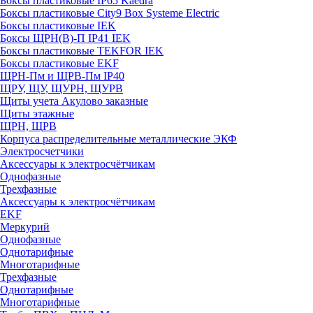
Боксы пластиковые IP65 Kaedra
Боксы пластиковые City9 Box Systeme Electric
Боксы пластиковые IEK
Боксы ЩРН(В)-П IP41 IEK
Боксы пластиковые TEKFOR IEK
Боксы пластиковые EKF
ЩРН-Пм и ЩРВ-Пм IP40
ЩРУ, ЩУ, ЩУРН, ЩУРВ
Щиты учета Акулово заказные
Щиты этажные
ЩРН, ЩРВ
Корпуса распределительные металлические ЭКФ
Электросчетчики
Аксессуары к электросчётчикам
Однофазные
Трехфазные
Аксессуары к электросчётчикам
EKF
Меркурий
Однофазные
Однотарифные
Многотарифные
Трехфазные
Однотарифные
Многотарифные