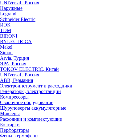
UNIVersal , Россия
Наружные
Legrand
Schneider Electric
ИЭК
TDM
BIRONI
BYLECTRICA
Makel
Simon
Arvia, Турция
ЭРА, Россия
TOKOV ELECTRIC, Китай
UNIVersal , Россия
ABB, Германия
Электроинструмент и расходники
Генераторы, электростанции
Компрессоры
Сварочное оборудование
Шуруповерты аккумуляторные
Миксеры
Расходики и комплектующие
Болгарки
Перфораторы
Фены, термофены