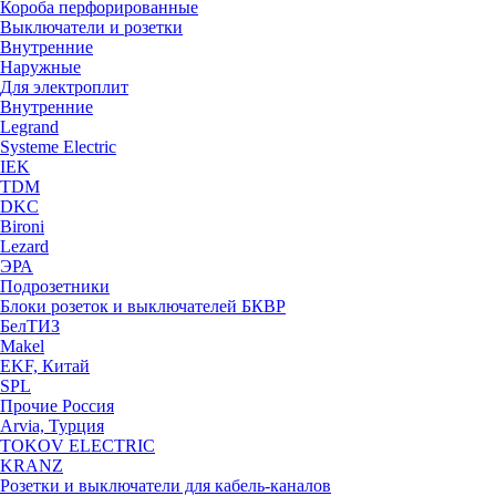
Короба перфорированные
Выключатели и розетки
Внутренние
Наружные
Для электроплит
Внутренние
Legrand
Systeme Electric
IEK
TDM
DKC
Bironi
Lezard
ЭРА
Подрозетники
Блоки розеток и выключателей БКВР
БелТИЗ
Makel
EKF, Китай
SPL
Прочие Россия
Arvia, Турция
TOKOV ELECTRIC
KRANZ
Розетки и выключатели для кабель-каналов