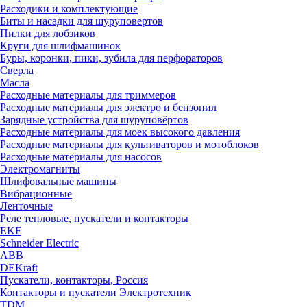
Расходики и комплектующие
Биты и насадки для шуруповертов
Пилки для лобзиков
Круги для шлифмашинок
Буры, коронки, пики, зубила для перфораторов
Сверла
Масла
Расходные материалы для триммеров
Расходные материалы для электро и бензопил
Зарядные устройства для шуруповёртов
Расходные материалы для моек высокого давления
Расходные материалы для культиваторов и мотоблоков
Расходные материалы для насосов
Электромагниты
Шлифовальные машины
Вибрационные
Ленточные
Реле тепловые, пускатели и контакторы
EKF
Schneider Electric
ABB
DEKraft
Пускатели, контакторы, Россия
Контакторы и пускатели Электротехник
TDM