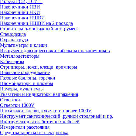
Гильзы ГСИ, ГСИ-Т
Наконечники НВИ
Наконечники НКИ
Наконечники НШВИ
Наконечники НШВИ на 2 провода
Строительно-монтажный инструмент
Спецодежда
Охрана труда
Мультиметры и клещи
Иструмент для опрессовки кабельных наконечников
Металлодетекторы
Кабелерезы
Стрипперы, ножи, клещи, кримперы
Паяльное оборудование
Газовые баллоны, горелки
Пломбираторы и пломбы
Наморы, мультитулы
Указатели и индикаторы напряжения
Отвертки
Отвертки 1000V
Пассатижи, клещи, кусачки и прочее 1000V
Инструмент сантехнический, ручной столярный и пр.
Инструмент для слаботочных кабелей
Измерители расстояния
Средства защиты от электротока