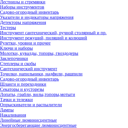
Лестницы и стремянки
Наборы инструментов
Садово-огородный инвентарь
Указатели и индикаторы напряжения
Детекторы напряжения
Тестеры
Инструмент сантехнический, ручной столярный и пр.
Инструмент режущий, пилящий и колющий
Рулетки, уровни и прочее
Ключи и наборы
Молотки, кувалды, топоры, гвоздодеры
Заклепочники
Степлеры и скобы
Сантехнический инструмент
Точилки, напильники, надфили, рашпили
Садово-огородный инвентарь
Шланги и переходники
Секаторы и кусторезы
Лопаты, грабли, вилы,топоры,мотыги
Тачки и тележки
Опрыскиватели и распылители
Лампы
Накаливания
Линейные люминисцентные
Энергосберегающие люминисцентные