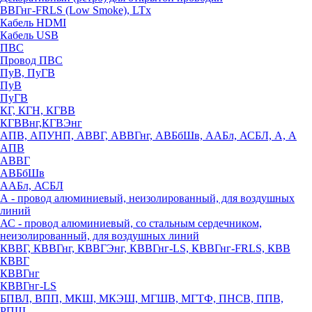
ВВГнг-FRLS (Low Smoke), LTx
Кабель HDMI
Кабель USB
ПВС
Провод ПВС
ПуВ, ПуГВ
ПуВ
ПуГВ
КГ, КГН, КГВВ
КГВВнг,КГВЭнг
АПВ, АПУНП, АВВГ, АВВГнг, АВБбШв, ААБл, АСБЛ, А, А
АПВ
АВВГ
АВБбШв
ААБл, АСБЛ
А - провод алюминиевый, неизолированный, для воздушных
линий
АС - провод алюминиевый, со стальным сердечником,
неизолированный, для воздушных линий
КВВГ, КВВГнг, КВВГЭнг, КВВГнг-LS, КВВГнг-FRLS, КВВ
КВВГ
КВВГнг
КВВГнг-LS
БПВЛ, ВПП, МКШ, МКЭШ, МГШВ, МГТФ, ПНСВ, ППВ,
РПШ,