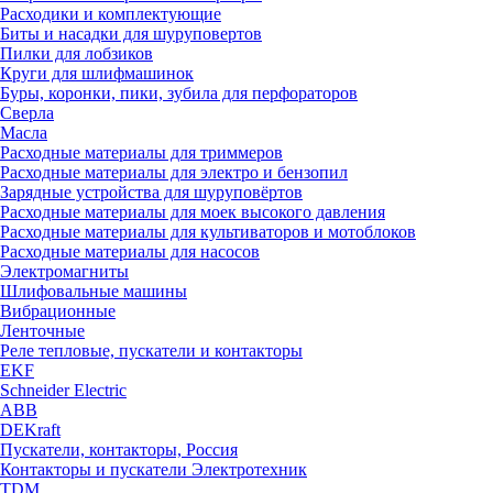
Расходики и комплектующие
Биты и насадки для шуруповертов
Пилки для лобзиков
Круги для шлифмашинок
Буры, коронки, пики, зубила для перфораторов
Сверла
Масла
Расходные материалы для триммеров
Расходные материалы для электро и бензопил
Зарядные устройства для шуруповёртов
Расходные материалы для моек высокого давления
Расходные материалы для культиваторов и мотоблоков
Расходные материалы для насосов
Электромагниты
Шлифовальные машины
Вибрационные
Ленточные
Реле тепловые, пускатели и контакторы
EKF
Schneider Electric
ABB
DEKraft
Пускатели, контакторы, Россия
Контакторы и пускатели Электротехник
TDM