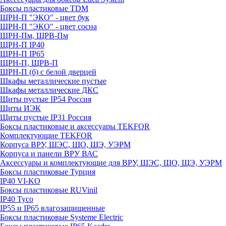
Боксы пластиковые TDM
ЩРН-П "ЭКО" - цвет бук
ЩРН-П "ЭКО" - цвет сосна
ЩРН-Пм, ЩРВ-Пм
ЩРН-П IP40
ЩРН-П IP65
ЩРН-П, ЩРВ-П
ЩРН-П (б) с белой дверцей
Шкафы металлические пустые
Шкафы металлические ДКС
Щиты пустые IP54 Россия
Щиты ИЭК
Щиты пустые IP31 Россия
Боксы пластиковые и аксессуары TEKFOR
Комплектующие TEKFOR
Корпуса ВРУ, ШЭС, ЩО, ЩЭ, УЭРМ
Корпуса и панели ВРУ ВАС
Аксессуары и комплектующие для ВРУ, ШЭС, ЩО, ЩЭ, УЭРМ
Боксы пластиковые Турция
IP40 VI-KO
Боксы пластиковые RUVinil
IP40 Тусо
IP55 и IP65 влагозащищенные
Боксы пластиковые Systeme Electric