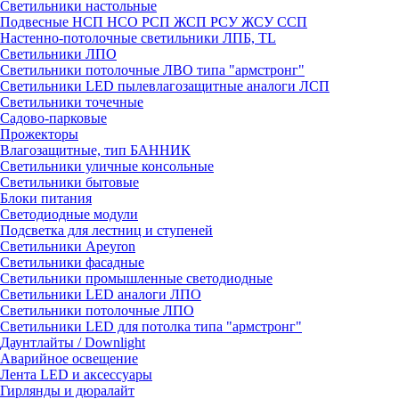
Светильники настольные
Подвесные НСП НСО РСП ЖСП РСУ ЖСУ ССП
Настенно-потолочные светильники ЛПБ, TL
Светильники ЛПО
Светильники потолочные ЛВО типа "армстронг"
Светильники LED пылевлагозащитные аналоги ЛСП
Светильники точечные
Садово-парковые
Прожекторы
Влагозащитные, тип БАННИК
Светильники уличные консольные
Светильники бытовые
Блоки питания
Светодиодные модули
Подсветка для лестниц и ступеней
Светильники Apeyron
Светильники фасадные
Светильники промышленные светодиодные
Светильники LED аналоги ЛПО
Светильники потолочные ЛПО
Светильники LED для потолка типа "армстронг"
Даунтлайты / Downlight
Аварийное освещение
Лента LED и аксессуары
Гирлянды и дюралайт