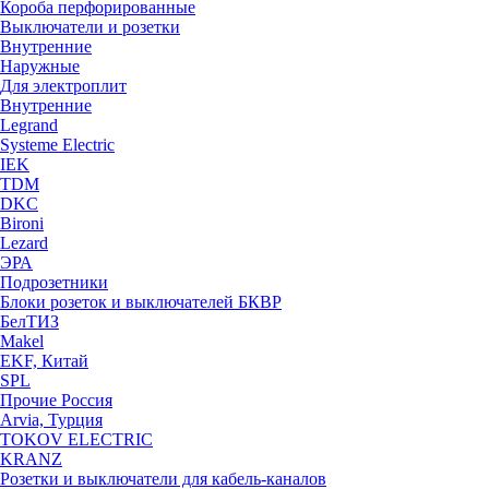
Короба перфорированные
Выключатели и розетки
Внутренние
Наружные
Для электроплит
Внутренние
Legrand
Systeme Electric
IEK
TDM
DKC
Bironi
Lezard
ЭРА
Подрозетники
Блоки розеток и выключателей БКВР
БелТИЗ
Makel
EKF, Китай
SPL
Прочие Россия
Arvia, Турция
TOKOV ELECTRIC
KRANZ
Розетки и выключатели для кабель-каналов