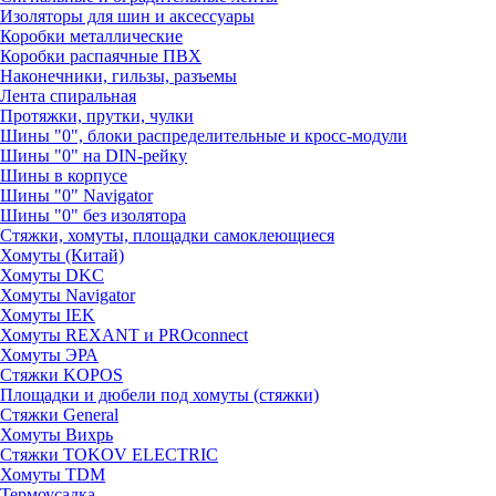
Изоляторы для шин и аксессуары
Коробки металлические
Коробки распаячные ПВХ
Наконечники, гильзы, разъемы
Лента спиральная
Протяжки, прутки, чулки
Шины "0", блоки распределительные и кросс-модули
Шины "0" на DIN-рейку
Шины в корпусе
Шины "0" Navigator
Шины "0" без изолятора
Стяжки, хомуты, площадки самоклеющиеся
Хомуты (Китай)
Хомуты DKC
Хомуты Navigator
Хомуты IEK
Хомуты REXANT и PROconnect
Хомуты ЭРА
Стяжки KOPOS
Площадки и дюбели под хомуты (стяжки)
Стяжки General
Хомуты Вихрь
Стяжки TOKOV ELECTRIC
Хомуты TDM
Термоусадка