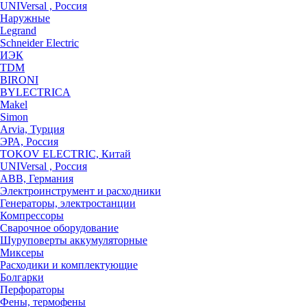
UNIVersal , Россия
Наружные
Legrand
Schneider Electric
ИЭК
TDM
BIRONI
BYLECTRICA
Makel
Simon
Arvia, Турция
ЭРА, Россия
TOKOV ELECTRIC, Китай
UNIVersal , Россия
ABB, Германия
Электроинструмент и расходники
Генераторы, электростанции
Компрессоры
Сварочное оборудование
Шуруповерты аккумуляторные
Миксеры
Расходики и комплектующие
Болгарки
Перфораторы
Фены, термофены