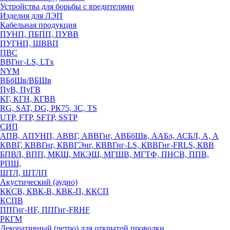
Устройства для борьбы с вредителями
Изделия для ЛЭП
Кабельная продукция
ПУНП, ПБПП, ПУВВ
ПУГНП, ШВВП
ПВС
ВВГнг-LS, LTx
NYM
ВБбШв/ВБШв
ПуВ, ПуГВ
КГ, КГН, КГВВ
RG, SAT, DG, РК75, 3С, TS
UTP, FTP, SFTP, SSTP
СИП
АПВ, АПУНП, АВВГ, АВВГнг, АВБбШв, ААБл, АСБЛ, А, А
КВВГ, КВВГнг, КВВГЭнг, КВВГнг-LS, КВВГнг-FRLS, КВВ
БПВЛ, ВПП, МКШ, МКЭШ, МГШВ, МГТФ, ПНСВ, ППВ,
РПШ,
ШТЛ, ШТЛП
Акустический (аудио)
ККСВ, КВК-В, КВК-П, ККСП
КСПВ
ППГнг-HF, ППГнг-FRHF
РКГМ
Декоративный (ретро) для открытой проводки