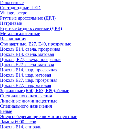
Галогенные
Светодиодные, LED
Vintage, ретро
Ртутные дроссельные (ДРЛ)
Натриевые
Ртутные бездроссельные (ДРВ)
Металлогалогенные
Накаливания
Стандартные, Е27, Е40, прозрачные
Цоколь Е14, свеча, прозрачная
Цоколь Е14, свеча, матовая
Цоколь, Е27, свеча, прозрачная
Цоколь Е27, свеча, матовая
Цоколь Е14, шар, прозрачная
Цоколь Е14, шар, матовая
Цоколь Е27, шар, прозрачная
Цоколь Е27, шар, матовая
Зеркальные (R50, R63, R80), белые
Специального назначения
Линейные люминисцентные
Специального назначения
Белые
Энергосберегающие люминисцентные
Лампы 6000 часов
Цоколь Е14, спираль