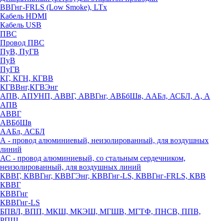
ВВГнг-FRLS (Low Smoke), LTx
Кабель HDMI
Кабель USB
ПВС
Провод ПВС
ПуВ, ПуГВ
ПуВ
ПуГВ
КГ, КГН, КГВВ
КГВВнг,КГВЭнг
АПВ, АПУНП, АВВГ, АВВГнг, АВБбШв, ААБл, АСБЛ, А, А
АПВ
АВВГ
АВБбШв
ААБл, АСБЛ
А - провод алюминиевый, неизолированный, для воздушных
линий
АС - провод алюминиевый, со стальным сердечником,
неизолированный, для воздушных линий
КВВГ, КВВГнг, КВВГЭнг, КВВГнг-LS, КВВГнг-FRLS, КВВ
КВВГ
КВВГнг
КВВГнг-LS
БПВЛ, ВПП, МКШ, МКЭШ, МГШВ, МГТФ, ПНСВ, ППВ,
РПШ,