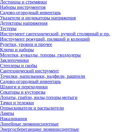
Лестницы и стремянки
Наборы инструментов
Садово-огородный инвентарь
Указатели и индикаторы напряжения
Детекторы напряжения
Тестеры
Инструмент сантехнический, ручной столярный и пр.
Инструмент режущий, пилящий и колющий
Рулетки, уровни и прочее
Ключи и наборы
Молотки, кувалды, топоры, гвоздодеры
Заклепочники
Степлеры и скобы
Сантехнический инструмент
Точилки, напильники, надфили, рашпили
Садово-огородный инвентарь
Шланги и переходники
Секаторы и кусторезы
Лопаты, грабли, вилы,топоры,мотыги
Тачки и тележки
Опрыскиватели и распылители
Лампы
Накаливания
Линейные люминисцентные
Энергосберегающие люминисцентные