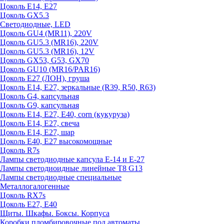
Цоколь E14, E27
Цоколь GX5.3
Светодиодные, LED
Цоколь GU4 (MR11), 220V
Цоколь GU5.3 (MR16), 220V
Цоколь GU5.3 (MR16), 12V
Цоколь GX53, G53, GX70
Цоколь GU10 (MR16/PAR16)
Цоколь Е27 (ЛОН), груша
Цоколь Е14, Е27, зеркальные (R39, R50, R63)
Цоколь G4, капсульная
Цоколь G9, капсульная
Цоколь Е14, Е27, Е40, corn (кукуруза)
Цоколь Е14, Е27, свеча
Цоколь Е14, Е27, шар
Цоколь Е40, Е27 высокомощные
Цоколь R7s
Лампы светодиодные капсула Е-14 и Е-27
Лампы светодиоидные линейные T8 G13
Лампы светодиодные специальные
Металлогалогенные
Цоколь RX7s
Цоколь Е27, E40
Щиты. Шкафы. Боксы. Корпуса
Коробки пломбировочные под автоматы