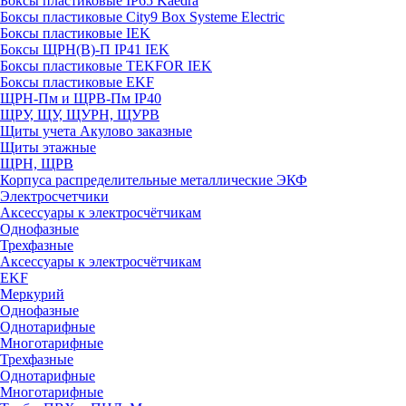
Боксы пластиковые IP65 Kaedra
Боксы пластиковые City9 Box Systeme Electric
Боксы пластиковые IEK
Боксы ЩРН(В)-П IP41 IEK
Боксы пластиковые TEKFOR IEK
Боксы пластиковые EKF
ЩРН-Пм и ЩРВ-Пм IP40
ЩРУ, ЩУ, ЩУРН, ЩУРВ
Щиты учета Акулово заказные
Щиты этажные
ЩРН, ЩРВ
Корпуса распределительные металлические ЭКФ
Электросчетчики
Аксессуары к электросчётчикам
Однофазные
Трехфазные
Аксессуары к электросчётчикам
EKF
Меркурий
Однофазные
Однотарифные
Многотарифные
Трехфазные
Однотарифные
Многотарифные