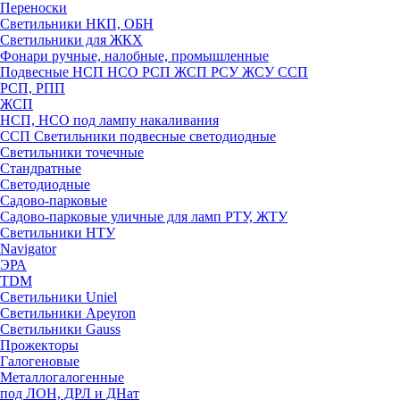
Переноски
Светильники НКП, ОБН
Светильники для ЖКХ
Фонари ручные, налобные, промышленные
Подвесные НСП НСО РСП ЖСП РСУ ЖСУ ССП
РСП, РПП
ЖСП
НСП, НСО под лампу накаливания
ССП Светильники подвесные светодиодные
Светильники точечные
Стандратные
Светодиодные
Садово-парковые
Садово-парковые уличные для ламп РТУ, ЖТУ
Светильники НТУ
Navigator
ЭРА
TDM
Светильники Uniel
Светильники Apeyron
Светильники Gauss
Прожекторы
Галогеновые
Металлогалогенные
под ЛОН, ДРЛ и ДНат