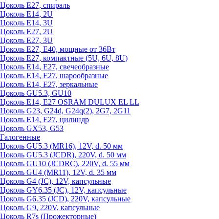
Цоколь Е27, спираль
Цоколь Е14, 2U
Цоколь Е14, 3U
Цоколь Е27, 2U
Цоколь Е27, 3U
Цоколь Е27, Е40, мощные от 36Вт
Цоколь Е27, компактные (5U, 6U, 8U)
Цоколь Е14, Е27, свечеобразные
Цоколь Е14, Е27, шарообразные
Цоколь Е14, Е27, зеркальные
Цоколь GU5.3, GU10
Цоколь Е14, Е27 OSRAM DULUX EL LL
Цоколь G23, G24d, G24q(2), 2G7, 2G11
Цоколь Е14, Е27, цилиндр
Цоколь GX53, G53
Галогенные
Цоколь GU5.3 (MR16), 12V, d. 50 мм
Цоколь GU5.3 (JCDR), 220V, d. 50 мм
Цоколь GU10 (JCDRC), 220V, d. 55 мм
Цоколь GU4 (MR11), 12V, d. 35 мм
Цоколь G4 (JC), 12V, капсульные
Цоколь GY6.35 (JC), 12V, капсульные
Цоколь G6.35 (JCD), 220V, капсульные
Цоколь G9, 220V, капсульные
Цоколь R7s (Прожекторные)