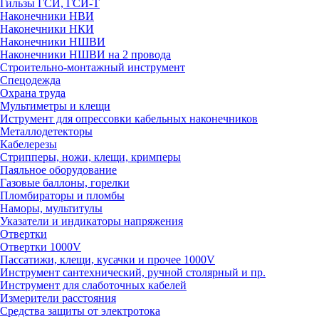
Гильзы ГСИ, ГСИ-Т
Наконечники НВИ
Наконечники НКИ
Наконечники НШВИ
Наконечники НШВИ на 2 провода
Строительно-монтажный инструмент
Спецодежда
Охрана труда
Мультиметры и клещи
Иструмент для опрессовки кабельных наконечников
Металлодетекторы
Кабелерезы
Стрипперы, ножи, клещи, кримперы
Паяльное оборудование
Газовые баллоны, горелки
Пломбираторы и пломбы
Наморы, мультитулы
Указатели и индикаторы напряжения
Отвертки
Отвертки 1000V
Пассатижи, клещи, кусачки и прочее 1000V
Инструмент сантехнический, ручной столярный и пр.
Инструмент для слаботочных кабелей
Измерители расстояния
Средства защиты от электротока