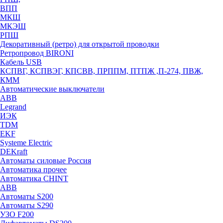
ВПП
МКШ
МКЭШ
РПШ
Декоративный (ретро) для открытой проводки
Ретропровод BIRONI
Кабель USB
КСПВГ, КСПВЭГ, КПСВВ, ПРППМ, ПТПЖ ,П-274, ПВЖ,
КММ
Автоматические выключатели
ABB
Legrand
ИЭК
TDM
EKF
Systeme Electric
DEKraft
Автоматы силовые Россия
Автоматика прочее
Автоматика CHINT
ABB
Автоматы S200
Автоматы S290
УЗО F200