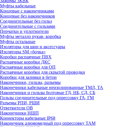
Зажимы 3КВК
Муфты кабельные
Концевые с наконечниками
Концевые без наконечников
Соединительные без гильз
Соединительные с гильзами
Перчатки и уплотнители
Муфты металло рукав- коробка
Муфты остальные
Изоляторы для шин и аксессуары
Изоляторы SM «бочка»
Коробки распаячные ПВХ
Распаячные коробки ДКС
Распаячные коробки для ОП
Распаячные коробки для скрытой проводки
Коробки для заливки в бетон
Наконечники, гильзы, разъемы
Наконечники кабельные неизолированные ТМЛ, ТА
Наконечники и гильзы болтовые ГД, НБ, СД, СБ
Гильзы соединительные под опрессовку ГА, ГМ
Разъемы РПИ, РШИ
Ответвители ОВ
Наконечники НШП
Коннекторы кабельные IP68
Наконечник алюмомедный под опрессовку ТАМ