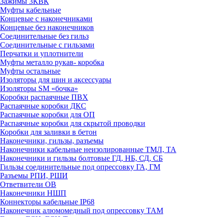
Зажимы 3КВК
Муфты кабельные
Концевые с наконечниками
Концевые без наконечников
Соединительные без гильз
Соединительные с гильзами
Перчатки и уплотнители
Муфты металло рукав- коробка
Муфты остальные
Изоляторы для шин и аксессуары
Изоляторы SM «бочка»
Коробки распаячные ПВХ
Распаячные коробки ДКС
Распаячные коробки для ОП
Распаячные коробки для скрытой проводки
Коробки для заливки в бетон
Наконечники, гильзы, разъемы
Наконечники кабельные неизолированные ТМЛ, ТА
Наконечники и гильзы болтовые ГД, НБ, СД, СБ
Гильзы соединительные под опрессовку ГА, ГМ
Разъемы РПИ, РШИ
Ответвители ОВ
Наконечники НШП
Коннекторы кабельные IP68
Наконечник алюмомедный под опрессовку ТАМ