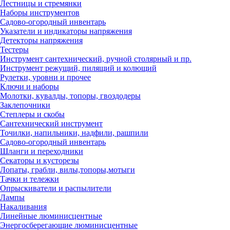
Лестницы и стремянки
Наборы инструментов
Садово-огородный инвентарь
Указатели и индикаторы напряжения
Детекторы напряжения
Тестеры
Инструмент сантехнический, ручной столярный и пр.
Инструмент режущий, пилящий и колющий
Рулетки, уровни и прочее
Ключи и наборы
Молотки, кувалды, топоры, гвоздодеры
Заклепочники
Степлеры и скобы
Сантехнический инструмент
Точилки, напильники, надфили, рашпили
Садово-огородный инвентарь
Шланги и переходники
Секаторы и кусторезы
Лопаты, грабли, вилы,топоры,мотыги
Тачки и тележки
Опрыскиватели и распылители
Лампы
Накаливания
Линейные люминисцентные
Энергосберегающие люминисцентные