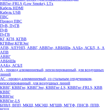
ВВГнг-FRLS (Low Smoke), LTx
Кабель HDMI
Кабель USB
ПВС
Провод ПВС
ПуВ, ПуГВ
ПуВ
ПуГВ
КГ, КГН, КГВВ
КГВВнг,КГВЭнг
АПВ, АПУНП, АВВГ, АВВГнг, АВБбШв, ААБл, АСБЛ, А, А
АПВ
АВВГ
АВБбШв
ААБл, АСБЛ
А - провод алюминиевый, неизолированный, для воздушных
линий
АС - провод алюминиевый, со стальным сердечником,
неизолированный, для воздушных линий
КВВГ, КВВГнг, КВВГЭнг, КВВГнг-LS, КВВГнг-FRLS, КВВ
КВВГ
КВВГнг
КВВГнг-LS
БПВЛ, ВПП, МКШ, МКЭШ, МГШВ, МГТФ, ПНСВ, ППВ,
РПШ,