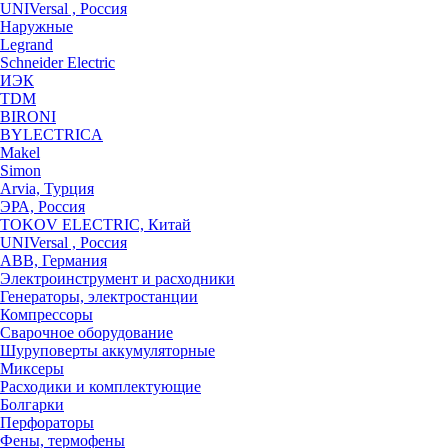
UNIVersal , Россия
Наружные
Legrand
Schneider Electric
ИЭК
TDM
BIRONI
BYLECTRICA
Makel
Simon
Arvia, Турция
ЭРА, Россия
TOKOV ELECTRIC, Китай
UNIVersal , Россия
ABB, Германия
Электроинструмент и расходники
Генераторы, электростанции
Компрессоры
Сварочное оборудование
Шуруповерты аккумуляторные
Миксеры
Расходики и комплектующие
Болгарки
Перфораторы
Фены, термофены