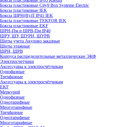
Боксы пластиковые IP65 Kaedra
Боксы пластиковые City9 Box Systeme Electric
Боксы пластиковые IEK
Боксы ЩРН(В)-П IP41 IEK
Боксы пластиковые TEKFOR IEK
Боксы пластиковые EKF
ЩРН-Пм и ЩРВ-Пм IP40
ЩРУ, ЩУ, ЩУРН, ЩУРВ
Щиты учета Акулово заказные
Щиты этажные
ЩРН, ЩРВ
Корпуса распределительные металлические ЭКФ
Электросчетчики
Аксессуары к электросчётчикам
Однофазные
Трехфазные
Аксессуары к электросчётчикам
EKF
Меркурий
Однофазные
Однотарифные
Многотарифные
Трехфазные
Однотарифные
Многотарифные