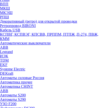
ВПП
МКШ
МКЭШ
РПШ
Декоративный (ретро) для открытой проводки
Ретропровод BIRONI
Кабель USB
КСПВГ, КСПВЭГ, КПСВВ, ПРППМ, ПТПЖ ,П-274, ПВЖ,
КММ
Автоматические выключатели
ABB
Legrand
ИЭК
TDM
EKF
Systeme Electric
DEKraft
Автоматы силовые Россия
Автоматика прочее
Автоматика CHINT
ABB
Автоматы S200
Автоматы S290
УЗО F200