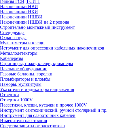
Гильзы ГСИ, ГСИ-Т
Наконечники НВИ
Наконечники НКИ
Наконечники НШВИ
Наконечники НШВИ на 2 провода
Строительно-монтажный инструмент
Спецодежда
Охрана труда
Мультиметры и клещи
Иструмент для опрессовки кабельных наконечников
Металлодетекторы
Кабелерезы
Стрипперы, ножи, клещи, кримперы
Паяльное оборудование
Газовые баллоны, горелки
Пломбираторы и пломбы
Наморы, мультитулы
Указатели и индикаторы напряжения
Отвертки
Отвертки 1000V
Пассатижи, клещи, кусачки и прочее 1000V
Инструмент сантехнический, ручной столярный и пр.
Инструмент для слаботочных кабелей
Измерители расстояния
Средства защиты от электротока