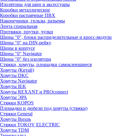
Изоляторы для шин и аксессуары
Коробки металлические
Коробки распаячные ПВХ
Наконечники, гильзы, разъемы
Лента спиральная
Протяжки, прутки, чулки
Шины "0", блоки распределительные и кросс-модули
Шины "0" на DIN-рейку
Шины в корпусе
Шины "0" Navigator
Шины "0" без изолятора
Стяжки, хомуты, площадки самоклеющиеся
Хомуты (Китай)
Хомуты DKC
Хомуты Navigator
Хомуты IEK
Хомуты REXANT и PROconnect
Хомуты ЭРА
Стяжки KOPOS
Площадки и дюбели под хомуты (стяжки)
Стяжки General
Хомуты Вихрь
Стяжки TOKOV ELECTRIC
Хомуты TDM
Термоусадка