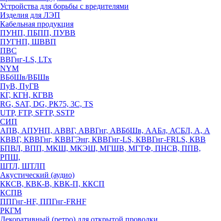
Устройства для борьбы с вредителями
Изделия для ЛЭП
Кабельная продукция
ПУНП, ПБПП, ПУВВ
ПУГНП, ШВВП
ПВС
ВВГнг-LS, LTx
NYM
ВБбШв/ВБШв
ПуВ, ПуГВ
КГ, КГН, КГВВ
RG, SAT, DG, РК75, 3С, TS
UTP, FTP, SFTP, SSTP
СИП
АПВ, АПУНП, АВВГ, АВВГнг, АВБбШв, ААБл, АСБЛ, А, А
КВВГ, КВВГнг, КВВГЭнг, КВВГнг-LS, КВВГнг-FRLS, КВВ
БПВЛ, ВПП, МКШ, МКЭШ, МГШВ, МГТФ, ПНСВ, ППВ,
РПШ,
ШТЛ, ШТЛП
Акустический (аудио)
ККСВ, КВК-В, КВК-П, ККСП
КСПВ
ППГнг-HF, ППГнг-FRHF
РКГМ
Декоративный (ретро) для открытой проводки