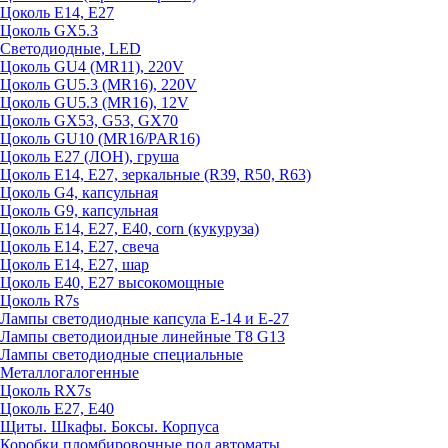
Цоколь E14, E27
Цоколь GX5.3
Светодиодные, LED
Цоколь GU4 (MR11), 220V
Цоколь GU5.3 (MR16), 220V
Цоколь GU5.3 (MR16), 12V
Цоколь GX53, G53, GX70
Цоколь GU10 (MR16/PAR16)
Цоколь Е27 (ЛОН), груша
Цоколь Е14, Е27, зеркальные (R39, R50, R63)
Цоколь G4, капсульная
Цоколь G9, капсульная
Цоколь Е14, Е27, Е40, corn (кукуруза)
Цоколь Е14, Е27, свеча
Цоколь Е14, Е27, шар
Цоколь Е40, Е27 высокомощные
Цоколь R7s
Лампы светодиодные капсула Е-14 и Е-27
Лампы светодиоидные линейные T8 G13
Лампы светодиодные специальные
Металлогалогенные
Цоколь RX7s
Цоколь Е27, E40
Щиты. Шкафы. Боксы. Корпуса
Коробки пломбировочные под автоматы