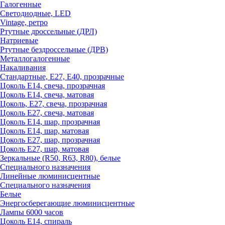
Галогенные
Светодиодные, LED
Vintage, ретро
Ртутные дроссельные (ДРЛ)
Натриевые
Ртутные бездроссельные (ДРВ)
Металлогалогенные
Накаливания
Стандартные, Е27, Е40, прозрачные
Цоколь Е14, свеча, прозрачная
Цоколь Е14, свеча, матовая
Цоколь, Е27, свеча, прозрачная
Цоколь Е27, свеча, матовая
Цоколь Е14, шар, прозрачная
Цоколь Е14, шар, матовая
Цоколь Е27, шар, прозрачная
Цоколь Е27, шар, матовая
Зеркальные (R50, R63, R80), белые
Специального назначения
Линейные люминисцентные
Специального назначения
Белые
Энергосберегающие люминисцентные
Лампы 6000 часов
Цоколь Е14, спираль