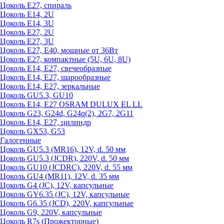
Цоколь Е27, спираль
Цоколь Е14, 2U
Цоколь Е14, 3U
Цоколь Е27, 2U
Цоколь Е27, 3U
Цоколь Е27, Е40, мощные от 36Вт
Цоколь Е27, компактные (5U, 6U, 8U)
Цоколь Е14, Е27, свечеобразные
Цоколь Е14, Е27, шарообразные
Цоколь Е14, Е27, зеркальные
Цоколь GU5.3, GU10
Цоколь Е14, Е27 OSRAM DULUX EL LL
Цоколь G23, G24d, G24q(2), 2G7, 2G11
Цоколь Е14, Е27, цилиндр
Цоколь GX53, G53
Галогенные
Цоколь GU5.3 (MR16), 12V, d. 50 мм
Цоколь GU5.3 (JCDR), 220V, d. 50 мм
Цоколь GU10 (JCDRC), 220V, d. 55 мм
Цоколь GU4 (MR11), 12V, d. 35 мм
Цоколь G4 (JC), 12V, капсульные
Цоколь GY6.35 (JC), 12V, капсульные
Цоколь G6.35 (JCD), 220V, капсульные
Цоколь G9, 220V, капсульные
Цоколь R7s (Прожекторные)