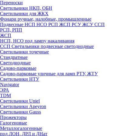
Переноски
Светильники НКП, ОБН
Светильники для ЖКХ
Фонари ручные, налобные, промышленные
Подвесные НСП НСО РСП ЖСП РСУ ЖСУ ССП
РСП, РПП
ЖСП
НСП, НСО под лампу накаливания
ССП Светильники подвесные светодиодные
Светильники точечные
Стандратные
Светодиодные
Садово-парковые
Садово-парковые уличные для ламп РТУ, ЖТУ
Светильники НТУ
Navigator
ЭРА
TDM
Светильники Uniel
Светильники Apeyron
Светильники Gauss
Прожекторы
Галогеновые
Металлогалогенные
под ЛОН, ДРЛ и ДНат