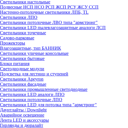
Светильники настольные
Подвесные НСП НСО РСП ЖСП РСУ ЖСУ ССП
Настенно-потолочные светильники ЛПБ, TL
Светильники ЛПО
Светильники потолочные ЛВО типа "армстронг"
Светильники LED пылевлагозащитные аналоги ЛСП
Светильники точечные
Садово-парковые
Прожекторы
Влагозащитные, тип БАННИК
Светильники уличные консольные
Светильники бытовые
Блоки питания
Светодиодные модули
Подсветка для лестниц и ступеней
Светильники Apeyron
Светильники фасадные
Светильники промышленные светодиодные
Светильники LED аналоги ЛПО
Светильники потолочные ЛПО
Светильники LED для потолка типа "армстронг"
Даунтлайты / Downlight
Аварийное освещение
Лента LED и аксессуары
Гирлянды и дюралайт