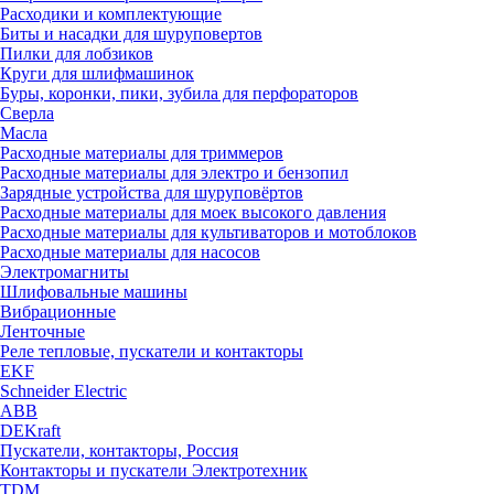
Расходики и комплектующие
Биты и насадки для шуруповертов
Пилки для лобзиков
Круги для шлифмашинок
Буры, коронки, пики, зубила для перфораторов
Сверла
Масла
Расходные материалы для триммеров
Расходные материалы для электро и бензопил
Зарядные устройства для шуруповёртов
Расходные материалы для моек высокого давления
Расходные материалы для культиваторов и мотоблоков
Расходные материалы для насосов
Электромагниты
Шлифовальные машины
Вибрационные
Ленточные
Реле тепловые, пускатели и контакторы
EKF
Schneider Electric
ABB
DEKraft
Пускатели, контакторы, Россия
Контакторы и пускатели Электротехник
TDM