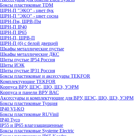
Боксы пластиковые TDM
ЩРН-П "ЭКО" - цвет бук
ЩРН-П "ЭКО" - цвет сосна
ЩРН-Пм, ЩРВ-Пм
ЩРН-П IP40
ЩРН-П IP65
ЩРН-П, ЩРВ-П
ЩРН-П (б) с белой дверцей
Шкафы металлические пустые
Шкафы металлические ДКС
Щиты пустые IP54 Россия
Щиты ИЭК
Щиты пустые IP31 Россия
Боксы пластиковые и аксессуары TEKFOR
Комплектующие TEKFOR
Корпуса ВРУ, ШЭС, ЩО, ЩЭ, УЭРМ
Корпуса и панели ВРУ ВАС
Аксессуары и комплектующие для ВРУ, ШЭС, ЩО, ЩЭ, УЭРМ
Боксы пластиковые Турция
IP40 VI-KO
Боксы пластиковые RUVinil
IP40 Тусо
IP55 и IP65 влагозащищенные
Боксы пластиковые Systeme Electric