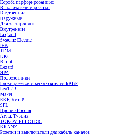
Короба перфорированные
Выключатели и розетки
Внутренние
Наружные
Для электроплит
Внутренние
Legrand
Systeme Electric
IEK
TDM
DKC
Bironi
Lezard
ЭРА
Подрозетники
Блоки розеток и выключателей БКВР
БелТИЗ
Makel
EKF, Китай
SPL
Прочие Россия
Arvia, Турция
TOKOV ELECTRIC
KRANZ
Розетки и выключатели для кабель-каналов