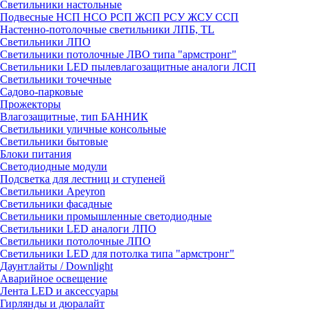
Светильники настольные
Подвесные НСП НСО РСП ЖСП РСУ ЖСУ ССП
Настенно-потолочные светильники ЛПБ, TL
Светильники ЛПО
Светильники потолочные ЛВО типа "армстронг"
Светильники LED пылевлагозащитные аналоги ЛСП
Светильники точечные
Садово-парковые
Прожекторы
Влагозащитные, тип БАННИК
Светильники уличные консольные
Светильники бытовые
Блоки питания
Светодиодные модули
Подсветка для лестниц и ступеней
Светильники Apeyron
Светильники фасадные
Светильники промышленные светодиодные
Светильники LED аналоги ЛПО
Светильники потолочные ЛПО
Светильники LED для потолка типа "армстронг"
Даунтлайты / Downlight
Аварийное освещение
Лента LED и аксессуары
Гирлянды и дюралайт