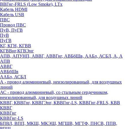
ВВГнг-FRLS (Low Smoke), LTx
Кабель HDMI
Кабель USB
ПВС
Провод ПВС
ПуВ, ПуГВ
ПуВ
ПуГВ
КГ, КГН, КГВВ
КГВВнг,КГВЭнг
АПВ, АПУНП, АВВГ, АВВГнг, АВБбШв, ААБл, АСБЛ, А, А
АПВ
АВВГ
АВБбШв
ААБл, АСБЛ
А - провод алюминиевый, неизолированный, для воздушных
линий
АС - провод алюминиевый, со стальным сердечником,
неизолированный, для воздушных линий
КВВГ, КВВГнг, КВВГЭнг, КВВГнг-LS, КВВГнг-FRLS, КВВ
КВВГ
КВВГнг
КВВГнг-LS
БПВЛ, ВПП, МКШ, МКЭШ, МГШВ, МГТФ, ПНСВ, ППВ,
РПШ,