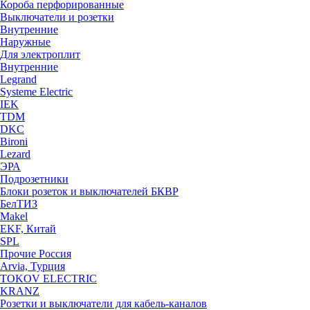
Короба перфорированные
Выключатели и розетки
Внутренние
Наружные
Для электроплит
Внутренние
Legrand
Systeme Electric
IEK
TDM
DKC
Bironi
Lezard
ЭРА
Подрозетники
Блоки розеток и выключателей БКВР
БелТИЗ
Makel
EKF, Китай
SPL
Прочие Россия
Arvia, Турция
TOKOV ELECTRIC
KRANZ
Розетки и выключатели для кабель-каналов