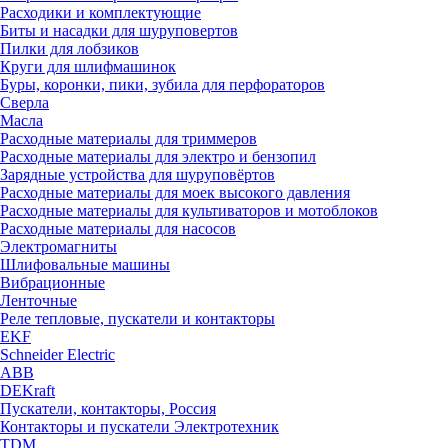
Расходики и комплектующие
Биты и насадки для шуруповертов
Пилки для лобзиков
Круги для шлифмашинок
Буры, коронки, пики, зубила для перфораторов
Сверла
Масла
Расходные материалы для триммеров
Расходные материалы для электро и бензопил
Зарядные устройства для шуруповёртов
Расходные материалы для моек высокого давления
Расходные материалы для культиваторов и мотоблоков
Расходные материалы для насосов
Электромагниты
Шлифовальные машины
Вибрационные
Ленточные
Реле тепловые, пускатели и контакторы
EKF
Schneider Electric
ABB
DEKraft
Пускатели, контакторы, Россия
Контакторы и пускатели Электротехник
TDM