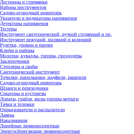
Лестницы и стремянки
Наборы инструментов
Садово-огородный инвентарь
Указатели и индикаторы напряжения
Детекторы напряжения
Тестеры
Инструмент сантехнический, ручной столярный и пр.
Инструмент режущий, пилящий и колющий
Рулетки, уровни и прочее
Ключи и наборы
Молотки, кувалды, топоры, гвоздодеры
Заклепочники
Степлеры и скобы
Сантехнический инструмент
Точилки, напильники, надфили, рашпили
Садово-огородный инвентарь
Шланги и переходники
Секаторы и кусторезы
Лопаты, грабли, вилы,топоры,мотыги
Тачки и тележки
Опрыскиватели и распылители
Лампы
Накаливания
Линейные люминисцентные
Энергосберегающие люминисцентные