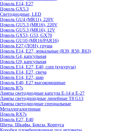
Цоколь E14, E27
Цоколь GX5.3
Светодиодные, LED
Цоколь GU4 (MR11), 220V
Цоколь GU5.3 (MR16), 220V
Цоколь GU5.3 (MR16), 12V
Цоколь GX53, G53, GX70
Цоколь GU10 (MR16/PAR16)
Цоколь Е27 (ЛОН), груша
Цоколь Е14, Е27, зеркальные (R39, R50, R63)
Цоколь G4, капсульная
Цоколь G9, капсульная
Цоколь Е14, Е27, Е40, corn (кукуруза)
Цоколь Е14, Е27, свеча
Цоколь Е14, Е27, шар
Цоколь Е40, Е27 высокомощные
Цоколь R7s
Лампы светодиодные капсула Е-14 и Е-27
Лампы светодиоидные линейные T8 G13
Лампы светодиодные специальные
Металлогалогенные
Цоколь RX7s
Цоколь Е27, E40
Щиты. Шкафы. Боксы. Корпуса
Коробки пломбировочные под автоматы