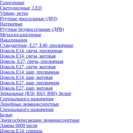
Галогенные
Светодиодные, LED
Vintage, ретро
Ртутные дроссельные (ДРЛ)
Натриевые
Ртутные бездроссельные (ДРВ)
Металлогалогенные
Накаливания
Стандартные, Е27, Е40, прозрачные
Цоколь Е14, свеча, прозрачная
Цоколь Е14, свеча, матовая
Цоколь, Е27, свеча, прозрачная
Цоколь Е27, свеча, матовая
Цоколь Е14, шар, прозрачная
Цоколь Е14, шар, матовая
Цоколь Е27, шар, прозрачная
Цоколь Е27, шар, матовая
Зеркальные (R50, R63, R80), белые
Специального назначения
Линейные люминисцентные
Специального назначения
Белые
Энергосберегающие люминисцентные
Лампы 6000 часов
Цоколь Е14, спираль