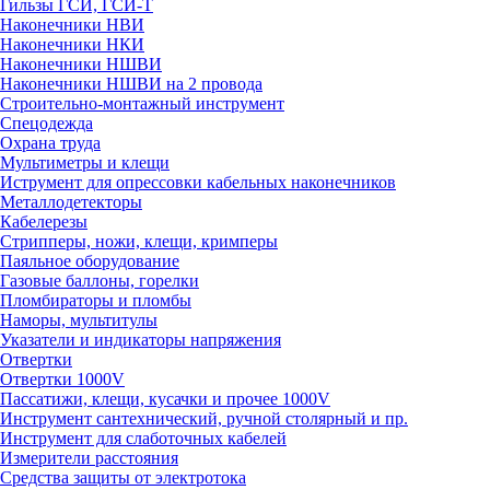
Гильзы ГСИ, ГСИ-Т
Наконечники НВИ
Наконечники НКИ
Наконечники НШВИ
Наконечники НШВИ на 2 провода
Строительно-монтажный инструмент
Спецодежда
Охрана труда
Мультиметры и клещи
Иструмент для опрессовки кабельных наконечников
Металлодетекторы
Кабелерезы
Стрипперы, ножи, клещи, кримперы
Паяльное оборудование
Газовые баллоны, горелки
Пломбираторы и пломбы
Наморы, мультитулы
Указатели и индикаторы напряжения
Отвертки
Отвертки 1000V
Пассатижи, клещи, кусачки и прочее 1000V
Инструмент сантехнический, ручной столярный и пр.
Инструмент для слаботочных кабелей
Измерители расстояния
Средства защиты от электротока