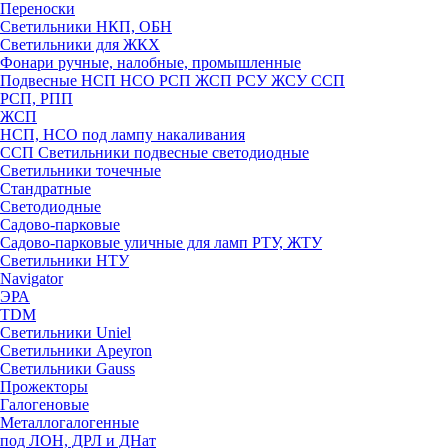
Переноски
Светильники НКП, ОБН
Светильники для ЖКХ
Фонари ручные, налобные, промышленные
Подвесные НСП НСО РСП ЖСП РСУ ЖСУ ССП
РСП, РПП
ЖСП
НСП, НСО под лампу накаливания
ССП Светильники подвесные светодиодные
Светильники точечные
Стандратные
Светодиодные
Садово-парковые
Садово-парковые уличные для ламп РТУ, ЖТУ
Светильники НТУ
Navigator
ЭРА
TDM
Светильники Uniel
Светильники Apeyron
Светильники Gauss
Прожекторы
Галогеновые
Металлогалогенные
под ЛОН, ДРЛ и ДНат