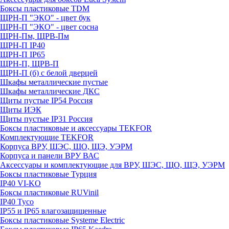
Боксы пластиковые TDM
ЩРН-П "ЭКО" - цвет бук
ЩРН-П "ЭКО" - цвет сосна
ЩРН-Пм, ЩРВ-Пм
ЩРН-П IP40
ЩРН-П IP65
ЩРН-П, ЩРВ-П
ЩРН-П (б) с белой дверцей
Шкафы металлические пустые
Шкафы металлические ДКС
Щиты пустые IP54 Россия
Щиты ИЭК
Щиты пустые IP31 Россия
Боксы пластиковые и аксессуары TEKFOR
Комплектующие TEKFOR
Корпуса ВРУ, ШЭС, ЩО, ЩЭ, УЭРМ
Корпуса и панели ВРУ ВАС
Аксессуары и комплектующие для ВРУ, ШЭС, ЩО, ЩЭ, УЭРМ
Боксы пластиковые Турция
IP40 VI-KO
Боксы пластиковые RUVinil
IP40 Тусо
IP55 и IP65 влагозащищенные
Боксы пластиковые Systeme Electric