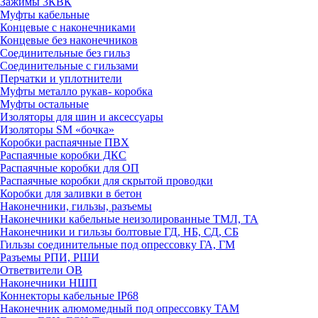
Зажимы 3КВК
Муфты кабельные
Концевые с наконечниками
Концевые без наконечников
Соединительные без гильз
Соединительные с гильзами
Перчатки и уплотнители
Муфты металло рукав- коробка
Муфты остальные
Изоляторы для шин и аксессуары
Изоляторы SM «бочка»
Коробки распаячные ПВХ
Распаячные коробки ДКС
Распаячные коробки для ОП
Распаячные коробки для скрытой проводки
Коробки для заливки в бетон
Наконечники, гильзы, разъемы
Наконечники кабельные неизолированные ТМЛ, ТА
Наконечники и гильзы болтовые ГД, НБ, СД, СБ
Гильзы соединительные под опрессовку ГА, ГМ
Разъемы РПИ, РШИ
Ответвители ОВ
Наконечники НШП
Коннекторы кабельные IP68
Наконечник алюмомедный под опрессовку ТАМ