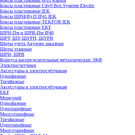
Боксы пластиковые IP65 Kaedra
Боксы пластиковые City9 Box Systeme Electric
Боксы пластиковые IEK
Боксы ЩРН(В)-П IP41 IEK
Боксы пластиковые TEKFOR IEK
Боксы пластиковые EKF
ЩРН-Пм и ЩРВ-Пм IP40
ЩРУ, ЩУ, ЩУРН, ЩУРВ
Щиты учета Акулово заказные
Щиты этажные
ЩРН, ЩРВ
Корпуса распределительные металлические ЭКФ
Электросчетчики
Аксессуары к электросчётчикам
Однофазные
Трехфазные
Аксессуары к электросчётчикам
EKF
Меркурий
Однофазные
Однотарифные
Многотарифные
Трехфазные
Однотарифные
Многотарифные