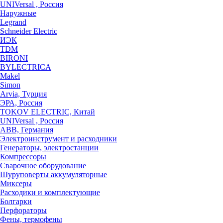
UNIVersal , Россия
Наружные
Legrand
Schneider Electric
ИЭК
TDM
BIRONI
BYLECTRICA
Makel
Simon
Arvia, Турция
ЭРА, Россия
TOKOV ELECTRIC, Китай
UNIVersal , Россия
ABB, Германия
Электроинструмент и расходники
Генераторы, электростанции
Компрессоры
Сварочное оборудование
Шуруповерты аккумуляторные
Миксеры
Расходики и комплектующие
Болгарки
Перфораторы
Фены, термофены