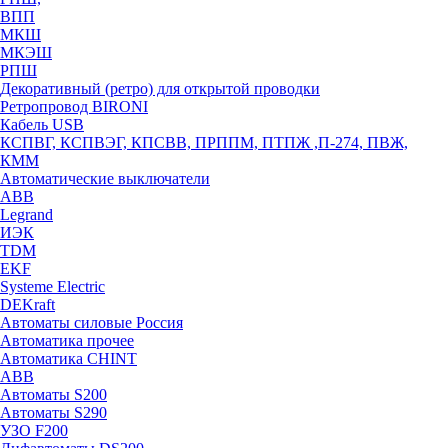
ВПП
МКШ
МКЭШ
РПШ
Декоративный (ретро) для открытой проводки
Ретропровод BIRONI
Кабель USB
КСПВГ, КСПВЭГ, КПСВВ, ПРППМ, ПТПЖ ,П-274, ПВЖ,
КММ
Автоматические выключатели
ABB
Legrand
ИЭК
TDM
EKF
Systeme Electric
DEKraft
Автоматы силовые Россия
Автоматика прочее
Автоматика CHINT
ABB
Автоматы S200
Автоматы S290
УЗО F200