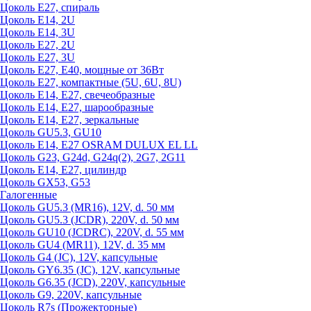
Цоколь Е27, спираль
Цоколь Е14, 2U
Цоколь Е14, 3U
Цоколь Е27, 2U
Цоколь Е27, 3U
Цоколь Е27, Е40, мощные от 36Вт
Цоколь Е27, компактные (5U, 6U, 8U)
Цоколь Е14, Е27, свечеобразные
Цоколь Е14, Е27, шарообразные
Цоколь Е14, Е27, зеркальные
Цоколь GU5.3, GU10
Цоколь Е14, Е27 OSRAM DULUX EL LL
Цоколь G23, G24d, G24q(2), 2G7, 2G11
Цоколь Е14, Е27, цилиндр
Цоколь GX53, G53
Галогенные
Цоколь GU5.3 (MR16), 12V, d. 50 мм
Цоколь GU5.3 (JCDR), 220V, d. 50 мм
Цоколь GU10 (JCDRC), 220V, d. 55 мм
Цоколь GU4 (MR11), 12V, d. 35 мм
Цоколь G4 (JC), 12V, капсульные
Цоколь GY6.35 (JC), 12V, капсульные
Цоколь G6.35 (JCD), 220V, капсульные
Цоколь G9, 220V, капсульные
Цоколь R7s (Прожекторные)