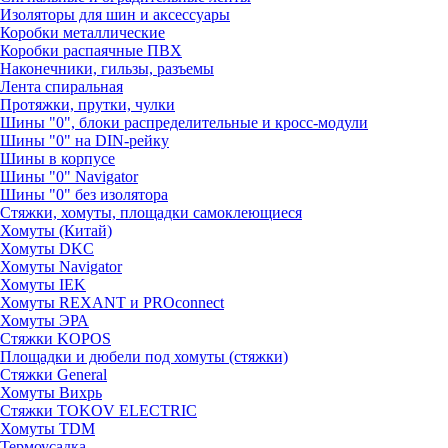
Изоляторы для шин и аксессуары
Коробки металлические
Коробки распаячные ПВХ
Наконечники, гильзы, разъемы
Лента спиральная
Протяжки, прутки, чулки
Шины "0", блоки распределительные и кросс-модули
Шины "0" на DIN-рейку
Шины в корпусе
Шины "0" Navigator
Шины "0" без изолятора
Стяжки, хомуты, площадки самоклеющиеся
Хомуты (Китай)
Хомуты DKC
Хомуты Navigator
Хомуты IEK
Хомуты REXANT и PROconnect
Хомуты ЭРА
Стяжки KOPOS
Площадки и дюбели под хомуты (стяжки)
Стяжки General
Хомуты Вихрь
Стяжки TOKOV ELECTRIC
Хомуты TDM
Термоусадка