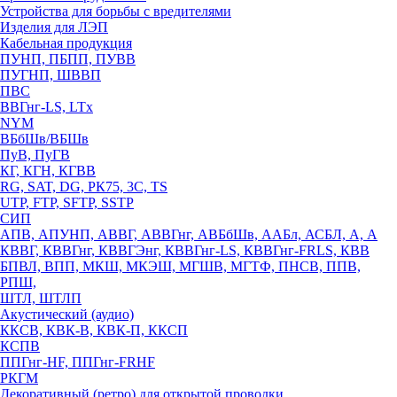
Устройства для борьбы с вредителями
Изделия для ЛЭП
Кабельная продукция
ПУНП, ПБПП, ПУВВ
ПУГНП, ШВВП
ПВС
ВВГнг-LS, LTx
NYM
ВБбШв/ВБШв
ПуВ, ПуГВ
КГ, КГН, КГВВ
RG, SAT, DG, РК75, 3С, TS
UTP, FTP, SFTP, SSTP
СИП
АПВ, АПУНП, АВВГ, АВВГнг, АВБбШв, ААБл, АСБЛ, А, А
КВВГ, КВВГнг, КВВГЭнг, КВВГнг-LS, КВВГнг-FRLS, КВВ
БПВЛ, ВПП, МКШ, МКЭШ, МГШВ, МГТФ, ПНСВ, ППВ,
РПШ,
ШТЛ, ШТЛП
Акустический (аудио)
ККСВ, КВК-В, КВК-П, ККСП
КСПВ
ППГнг-HF, ППГнг-FRHF
РКГМ
Декоративный (ретро) для открытой проводки