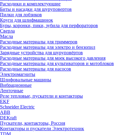
Расходики и комплектующие
Биты и насадки для шуруповертов
Пилки для лобзиков
Круги для шлифмашинок
Буры, коронки, пики, зубила для перфораторов
Сверла
Масла
Расходные материалы для триммеров
Расходные материалы для электро и бензопил
Зарядные устройства для шуруповёртов
Расходные материалы для моек высокого давления
Расходные материалы для культиваторов и мотоблоков
Расходные материалы для насосов
Электромагниты
Шлифовальные машины
Вибрационные
Ленточные
Реле тепловые, пускатели и контакторы
EKF
Schneider Electric
ABB
DEKraft
Пускатели, контакторы, Россия
Контакторы и пускатели Электротехник
TDM