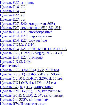
Цоколь Е27, спираль
Цоколь Е14, 2U
Цоколь Е14, 3U
Цоколь Е27, 2U
Цоколь Е27, 3U
Цоколь Е27, Е40, мощные от 36Вт
Цоколь Е27, компактные (5U, 6U, 8U)
Цоколь Е14, Е27, свечеобразные
Цоколь Е14, Е27, шарообразные
Цоколь Е14, Е27, зеркальные
Цоколь GU5.3, GU10
Цоколь Е14, Е27 OSRAM DULUX EL LL
Цоколь G23, G24d, G24q(2), 2G7, 2G11
Цоколь Е14, Е27, цилиндр
Цоколь GX53, G53
Галогенные
Цоколь GU5.3 (MR16), 12V, d. 50 мм
Цоколь GU5.3 (JCDR), 220V, d. 50 мм
Цоколь GU10 (JCDRC), 220V, d. 55 мм
Цоколь GU4 (MR11), 12V, d. 35 мм
Цоколь G4 (JC), 12V, капсульные
Цоколь GY6.35 (JC), 12V, капсульные
Цоколь G6.35 (JCD), 220V, капсульные
Цоколь G9, 220V, капсульные
Цоколь R7s (Прожекторные)