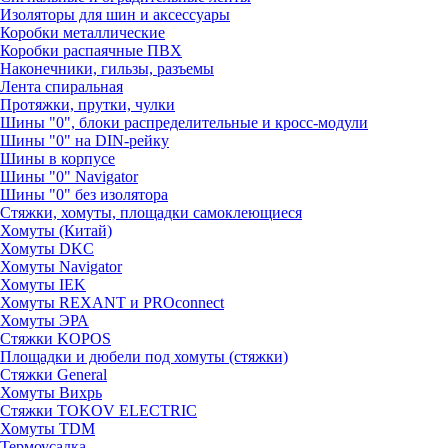
Изоляторы для шин и аксессуары
Коробки металлические
Коробки распаячные ПВХ
Наконечники, гильзы, разъемы
Лента спиральная
Протяжки, прутки, чулки
Шины "0", блоки распределительные и кросс-модули
Шины "0" на DIN-рейку
Шины в корпусе
Шины "0" Navigator
Шины "0" без изолятора
Стяжки, хомуты, площадки самоклеющиеся
Хомуты (Китай)
Хомуты DKC
Хомуты Navigator
Хомуты IEK
Хомуты REXANT и PROconnect
Хомуты ЭРА
Стяжки KOPOS
Площадки и дюбели под хомуты (стяжки)
Стяжки General
Хомуты Вихрь
Стяжки TOKOV ELECTRIC
Хомуты TDM
Термоусадка