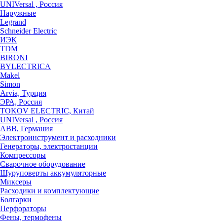
UNIVersal , Россия
Наружные
Legrand
Schneider Electric
ИЭК
TDM
BIRONI
BYLECTRICA
Makel
Simon
Arvia, Турция
ЭРА, Россия
TOKOV ELECTRIC, Китай
UNIVersal , Россия
ABB, Германия
Электроинструмент и расходники
Генераторы, электростанции
Компрессоры
Сварочное оборудование
Шуруповерты аккумуляторные
Миксеры
Расходики и комплектующие
Болгарки
Перфораторы
Фены, термофены