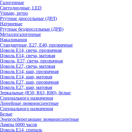
Галогенные
Светодиодные, LED
Vintage, ретро
Ртутные дроссельные (ДРЛ)
Натриевые
Ртутные бездроссельные (ДРВ)
Металлогалогенные
Накаливания
Стандартные, Е27, Е40, прозрачные
Цоколь Е14, свеча, прозрачная
Цоколь Е14, свеча, матовая
Цоколь, Е27, свеча, прозрачная
Цоколь Е27, свеча, матовая
Цоколь Е14, шар, прозрачная
Цоколь Е14, шар, матовая
Цоколь Е27, шар, прозрачная
Цоколь Е27, шар, матовая
Зеркальные (R50, R63, R80), белые
Специального назначения
Линейные люминисцентные
Специального назначения
Белые
Энергосберегающие люминисцентные
Лампы 6000 часов
Цоколь Е14, спираль