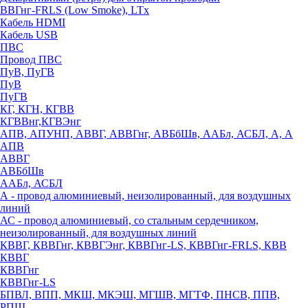
ВВГнг-FRLS (Low Smoke), LTx
Кабель HDMI
Кабель USB
ПВС
Провод ПВС
ПуВ, ПуГВ
ПуВ
ПуГВ
КГ, КГН, КГВВ
КГВВнг,КГВЭнг
АПВ, АПУНП, АВВГ, АВВГнг, АВБбШв, ААБл, АСБЛ, А, А
АПВ
АВВГ
АВБбШв
ААБл, АСБЛ
А - провод алюминиевый, неизолированный, для воздушных
линий
АС - провод алюминиевый, со стальным сердечником,
неизолированный, для воздушных линий
КВВГ, КВВГнг, КВВГЭнг, КВВГнг-LS, КВВГнг-FRLS, КВВ
КВВГ
КВВГнг
КВВГнг-LS
БПВЛ, ВПП, МКШ, МКЭШ, МГШВ, МГТФ, ПНСВ, ППВ,
РПШ,