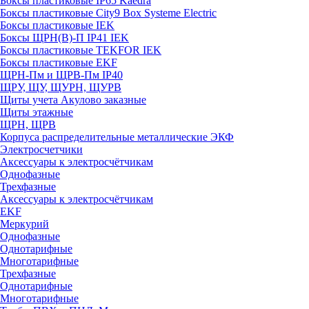
Боксы пластиковые IP65 Kaedra
Боксы пластиковые City9 Box Systeme Electric
Боксы пластиковые IEK
Боксы ЩРН(В)-П IP41 IEK
Боксы пластиковые TEKFOR IEK
Боксы пластиковые EKF
ЩРН-Пм и ЩРВ-Пм IP40
ЩРУ, ЩУ, ЩУРН, ЩУРВ
Щиты учета Акулово заказные
Щиты этажные
ЩРН, ЩРВ
Корпуса распределительные металлические ЭКФ
Электросчетчики
Аксессуары к электросчётчикам
Однофазные
Трехфазные
Аксессуары к электросчётчикам
EKF
Меркурий
Однофазные
Однотарифные
Многотарифные
Трехфазные
Однотарифные
Многотарифные