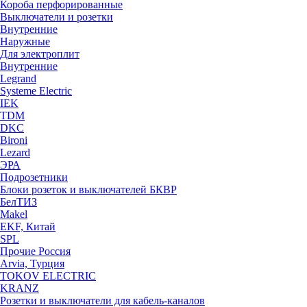
Короба перфорированные
Выключатели и розетки
Внутренние
Наружные
Для электроплит
Внутренние
Legrand
Systeme Electric
IEK
TDM
DKC
Bironi
Lezard
ЭРА
Подрозетники
Блоки розеток и выключателей БКВР
БелТИЗ
Makel
EKF, Китай
SPL
Прочие Россия
Arvia, Турция
TOKOV ELECTRIC
KRANZ
Розетки и выключатели для кабель-каналов