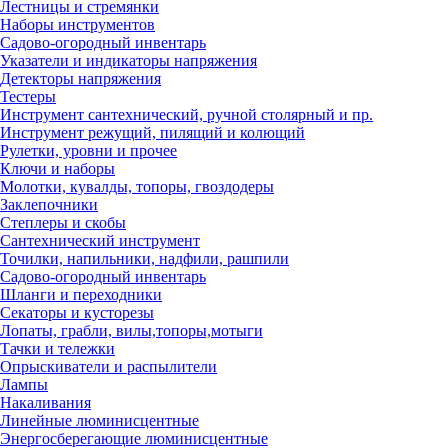
Лестницы и стремянки
Наборы инструментов
Садово-огородный инвентарь
Указатели и индикаторы напряжения
Детекторы напряжения
Тестеры
Инструмент сантехнический, ручной столярный и пр.
Инструмент режущий, пилящий и колющий
Рулетки, уровни и прочее
Ключи и наборы
Молотки, кувалды, топоры, гвоздодеры
Заклепочники
Степлеры и скобы
Сантехнический инструмент
Точилки, напильники, надфили, рашпили
Садово-огородный инвентарь
Шланги и переходники
Секаторы и кусторезы
Лопаты, грабли, вилы,топоры,мотыги
Тачки и тележки
Опрыскиватели и распылители
Лампы
Накаливания
Линейные люминисцентные
Энергосберегающие люминисцентные