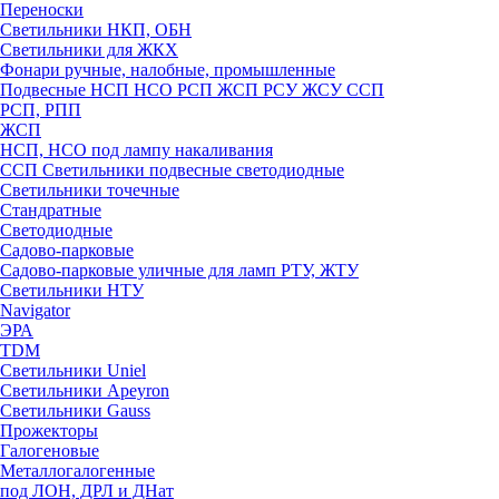
Переноски
Светильники НКП, ОБН
Светильники для ЖКХ
Фонари ручные, налобные, промышленные
Подвесные НСП НСО РСП ЖСП РСУ ЖСУ ССП
РСП, РПП
ЖСП
НСП, НСО под лампу накаливания
ССП Светильники подвесные светодиодные
Светильники точечные
Стандратные
Светодиодные
Садово-парковые
Садово-парковые уличные для ламп РТУ, ЖТУ
Светильники НТУ
Navigator
ЭРА
TDM
Светильники Uniel
Светильники Apeyron
Светильники Gauss
Прожекторы
Галогеновые
Металлогалогенные
под ЛОН, ДРЛ и ДНат