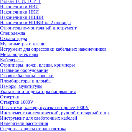
Гильзы ГСИ, ГСИ-Т
Наконечники НВИ
Наконечники НКИ
Наконечники НШВИ
Наконечники НШВИ на 2 провода
Строительно-монтажный инструмент
Спецодежда
Охрана труда
Мультиметры и клещи
Иструмент для опрессовки кабельных наконечников
Металлодетекторы
Кабелерезы
Стрипперы, ножи, клещи, кримперы
Паяльное оборудование
Газовые баллоны, горелки
Пломбираторы и пломбы
Наморы, мультитулы
Указатели и индикаторы напряжения
Отвертки
Отвертки 1000V
Пассатижи, клещи, кусачки и прочее 1000V
Инструмент сантехнический, ручной столярный и пр.
Инструмент для слаботочных кабелей
Измерители расстояния
Средства защиты от электротока