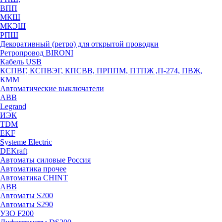
ВПП
МКШ
МКЭШ
РПШ
Декоративный (ретро) для открытой проводки
Ретропровод BIRONI
Кабель USB
КСПВГ, КСПВЭГ, КПСВВ, ПРППМ, ПТПЖ ,П-274, ПВЖ,
КММ
Автоматические выключатели
ABB
Legrand
ИЭК
TDM
EKF
Systeme Electric
DEKraft
Автоматы силовые Россия
Автоматика прочее
Автоматика CHINT
ABB
Автоматы S200
Автоматы S290
УЗО F200