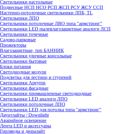
Светильники настольные
Подвесные НСП НСО РСП ЖСП РСУ ЖСУ ССП
Настенно-потолочные светильники ЛПБ, TL
Светильники ЛПО
Светильники потолочные ЛВО типа "армстронг"
Светильники LED пылевлагозащитные аналоги ЛСП
Светильники точечные
Садово-парковые
Прожекторы
Влагозащитные, тип БАННИК
Светильники уличные консольные
Светильники бытовые
Блоки питания
Светодиодные модули
Подсветка для лестниц и ступеней
Светильники Apeyron
Светильники фасадные
Светильники промышленные светодиодные
Светильники LED аналоги ЛПО
Светильники потолочные ЛПО
Светильники LED для потолка типа "армстронг"
Даунтлайты / Downlight
Аварийное освещение
Лента LED и аксессуары
Гирлянды и дюралайт