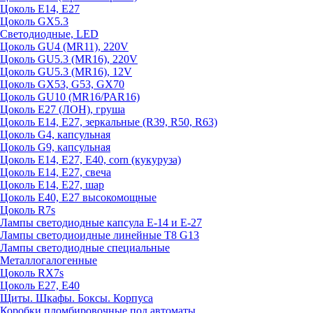
Цоколь E14, E27
Цоколь GX5.3
Светодиодные, LED
Цоколь GU4 (MR11), 220V
Цоколь GU5.3 (MR16), 220V
Цоколь GU5.3 (MR16), 12V
Цоколь GX53, G53, GX70
Цоколь GU10 (MR16/PAR16)
Цоколь Е27 (ЛОН), груша
Цоколь Е14, Е27, зеркальные (R39, R50, R63)
Цоколь G4, капсульная
Цоколь G9, капсульная
Цоколь Е14, Е27, Е40, corn (кукуруза)
Цоколь Е14, Е27, свеча
Цоколь Е14, Е27, шар
Цоколь Е40, Е27 высокомощные
Цоколь R7s
Лампы светодиодные капсула Е-14 и Е-27
Лампы светодиоидные линейные T8 G13
Лампы светодиодные специальные
Металлогалогенные
Цоколь RX7s
Цоколь Е27, E40
Щиты. Шкафы. Боксы. Корпуса
Коробки пломбировочные под автоматы