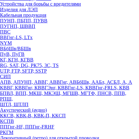
Устройства для борьбы с вредителями
Изделия для ЛЭП
Кабельная продукция
ПУНП, ПБПП, ПУВВ
ПУГНП, ШВВП
ПВС
ВВГнг-LS, LTx
NYM
ВБбШв/ВБШв
ПуВ, ПуГВ
КГ, КГН, КГВВ
RG, SAT, DG, РК75, 3С, TS
UTP, FTP, SFTP, SSTP
СИП
АПВ, АПУНП, АВВГ, АВВГнг, АВБбШв, ААБл, АСБЛ, А, А
КВВГ, КВВГнг, КВВГЭнг, КВВГнг-LS, КВВГнг-FRLS, КВВ
БПВЛ, ВПП, МКШ, МКЭШ, МГШВ, МГТФ, ПНСВ, ППВ,
РПШ,
ШТЛ, ШТЛП
Акустический (аудио)
ККСВ, КВК-В, КВК-П, ККСП
КСПВ
ППГнг-HF, ППГнг-FRHF
РКГМ
Декоративный (ретро) для открытой проводки