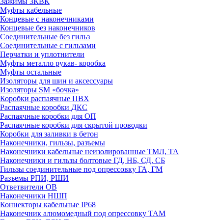
Зажимы 3КВК
Муфты кабельные
Концевые с наконечниками
Концевые без наконечников
Соединительные без гильз
Соединительные с гильзами
Перчатки и уплотнители
Муфты металло рукав- коробка
Муфты остальные
Изоляторы для шин и аксессуары
Изоляторы SM «бочка»
Коробки распаячные ПВХ
Распаячные коробки ДКС
Распаячные коробки для ОП
Распаячные коробки для скрытой проводки
Коробки для заливки в бетон
Наконечники, гильзы, разъемы
Наконечники кабельные неизолированные ТМЛ, ТА
Наконечники и гильзы болтовые ГД, НБ, СД, СБ
Гильзы соединительные под опрессовку ГА, ГМ
Разъемы РПИ, РШИ
Ответвители ОВ
Наконечники НШП
Коннекторы кабельные IP68
Наконечник алюмомедный под опрессовку ТАМ