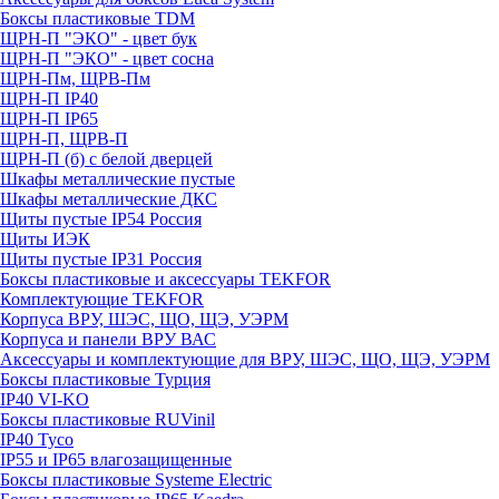
Боксы пластиковые TDM
ЩРН-П "ЭКО" - цвет бук
ЩРН-П "ЭКО" - цвет сосна
ЩРН-Пм, ЩРВ-Пм
ЩРН-П IP40
ЩРН-П IP65
ЩРН-П, ЩРВ-П
ЩРН-П (б) с белой дверцей
Шкафы металлические пустые
Шкафы металлические ДКС
Щиты пустые IP54 Россия
Щиты ИЭК
Щиты пустые IP31 Россия
Боксы пластиковые и аксессуары TEKFOR
Комплектующие TEKFOR
Корпуса ВРУ, ШЭС, ЩО, ЩЭ, УЭРМ
Корпуса и панели ВРУ ВАС
Аксессуары и комплектующие для ВРУ, ШЭС, ЩО, ЩЭ, УЭРМ
Боксы пластиковые Турция
IP40 VI-KO
Боксы пластиковые RUVinil
IP40 Тусо
IP55 и IP65 влагозащищенные
Боксы пластиковые Systeme Electric