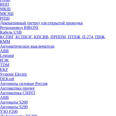
ВПП
МКШ
МКЭШ
РПШ
Декоративный (ретро) для открытой проводки
Ретропровод BIRONI
Кабель USB
КСПВГ, КСПВЭГ, КПСВВ, ПРППМ, ПТПЖ ,П-274, ПВЖ,
КММ
Автоматические выключатели
ABB
Legrand
ИЭК
TDM
EKF
Systeme Electric
DEKraft
Автоматы силовые Россия
Автоматика прочее
Автоматика CHINT
ABB
Автоматы S200
Автоматы S290
УЗО F200