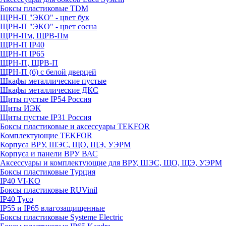
Боксы пластиковые TDM
ЩРН-П "ЭКО" - цвет бук
ЩРН-П "ЭКО" - цвет сосна
ЩРН-Пм, ЩРВ-Пм
ЩРН-П IP40
ЩРН-П IP65
ЩРН-П, ЩРВ-П
ЩРН-П (б) с белой дверцей
Шкафы металлические пустые
Шкафы металлические ДКС
Щиты пустые IP54 Россия
Щиты ИЭК
Щиты пустые IP31 Россия
Боксы пластиковые и аксессуары TEKFOR
Комплектующие TEKFOR
Корпуса ВРУ, ШЭС, ЩО, ЩЭ, УЭРМ
Корпуса и панели ВРУ ВАС
Аксессуары и комплектующие для ВРУ, ШЭС, ЩО, ЩЭ, УЭРМ
Боксы пластиковые Турция
IP40 VI-KO
Боксы пластиковые RUVinil
IP40 Тусо
IP55 и IP65 влагозащищенные
Боксы пластиковые Systeme Electric