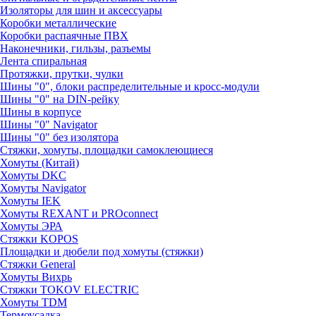
Изоляторы для шин и аксессуары
Коробки металлические
Коробки распаячные ПВХ
Наконечники, гильзы, разъемы
Лента спиральная
Протяжки, прутки, чулки
Шины "0", блоки распределительные и кросс-модули
Шины "0" на DIN-рейку
Шины в корпусе
Шины "0" Navigator
Шины "0" без изолятора
Стяжки, хомуты, площадки самоклеющиеся
Хомуты (Китай)
Хомуты DKC
Хомуты Navigator
Хомуты IEK
Хомуты REXANT и PROconnect
Хомуты ЭРА
Стяжки KOPOS
Площадки и дюбели под хомуты (стяжки)
Стяжки General
Хомуты Вихрь
Стяжки TOKOV ELECTRIC
Хомуты TDM
Термоусадка