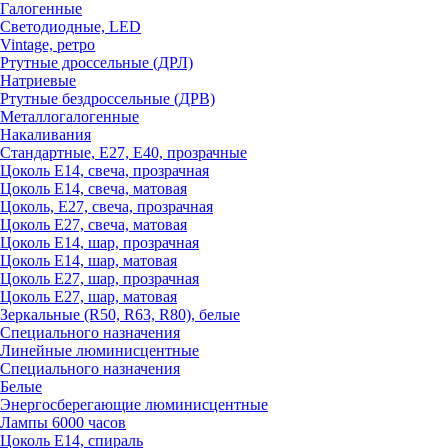
Галогенные
Светодиодные, LED
Vintage, ретро
Ртутные дроссельные (ДРЛ)
Натриевые
Ртутные бездроссельные (ДРВ)
Металлогалогенные
Накаливания
Стандартные, Е27, Е40, прозрачные
Цоколь Е14, свеча, прозрачная
Цоколь Е14, свеча, матовая
Цоколь, Е27, свеча, прозрачная
Цоколь Е27, свеча, матовая
Цоколь Е14, шар, прозрачная
Цоколь Е14, шар, матовая
Цоколь Е27, шар, прозрачная
Цоколь Е27, шар, матовая
Зеркальные (R50, R63, R80), белые
Специального назначения
Линейные люминисцентные
Специального назначения
Белые
Энергосберегающие люминисцентные
Лампы 6000 часов
Цоколь Е14, спираль