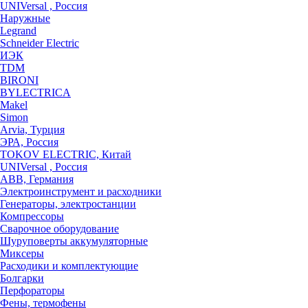
UNIVersal , Россия
Наружные
Legrand
Schneider Electric
ИЭК
TDM
BIRONI
BYLECTRICA
Makel
Simon
Arvia, Турция
ЭРА, Россия
TOKOV ELECTRIC, Китай
UNIVersal , Россия
ABB, Германия
Электроинструмент и расходники
Генераторы, электростанции
Компрессоры
Сварочное оборудование
Шуруповерты аккумуляторные
Миксеры
Расходики и комплектующие
Болгарки
Перфораторы
Фены, термофены