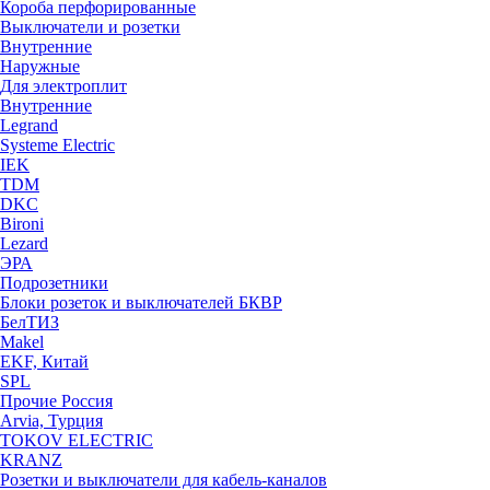
Короба перфорированные
Выключатели и розетки
Внутренние
Наружные
Для электроплит
Внутренние
Legrand
Systeme Electric
IEK
TDM
DKC
Bironi
Lezard
ЭРА
Подрозетники
Блоки розеток и выключателей БКВР
БелТИЗ
Makel
EKF, Китай
SPL
Прочие Россия
Arvia, Турция
TOKOV ELECTRIC
KRANZ
Розетки и выключатели для кабель-каналов