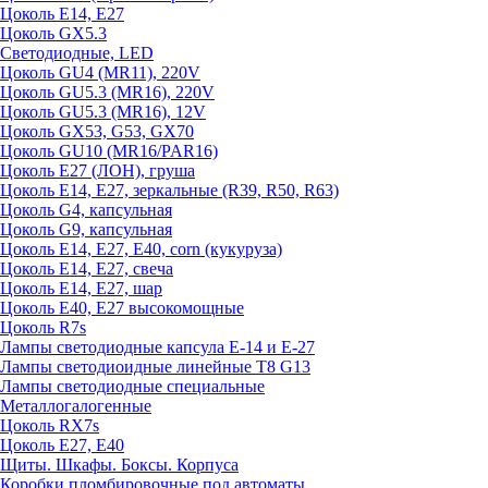
Цоколь E14, E27
Цоколь GX5.3
Светодиодные, LED
Цоколь GU4 (MR11), 220V
Цоколь GU5.3 (MR16), 220V
Цоколь GU5.3 (MR16), 12V
Цоколь GX53, G53, GX70
Цоколь GU10 (MR16/PAR16)
Цоколь Е27 (ЛОН), груша
Цоколь Е14, Е27, зеркальные (R39, R50, R63)
Цоколь G4, капсульная
Цоколь G9, капсульная
Цоколь Е14, Е27, Е40, corn (кукуруза)
Цоколь Е14, Е27, свеча
Цоколь Е14, Е27, шар
Цоколь Е40, Е27 высокомощные
Цоколь R7s
Лампы светодиодные капсула Е-14 и Е-27
Лампы светодиоидные линейные T8 G13
Лампы светодиодные специальные
Металлогалогенные
Цоколь RX7s
Цоколь Е27, E40
Щиты. Шкафы. Боксы. Корпуса
Коробки пломбировочные под автоматы