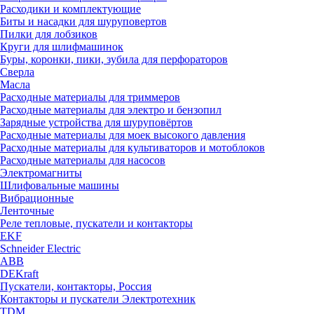
Расходики и комплектующие
Биты и насадки для шуруповертов
Пилки для лобзиков
Круги для шлифмашинок
Буры, коронки, пики, зубила для перфораторов
Сверла
Масла
Расходные материалы для триммеров
Расходные материалы для электро и бензопил
Зарядные устройства для шуруповёртов
Расходные материалы для моек высокого давления
Расходные материалы для культиваторов и мотоблоков
Расходные материалы для насосов
Электромагниты
Шлифовальные машины
Вибрационные
Ленточные
Реле тепловые, пускатели и контакторы
EKF
Schneider Electric
ABB
DEKraft
Пускатели, контакторы, Россия
Контакторы и пускатели Электротехник
TDM