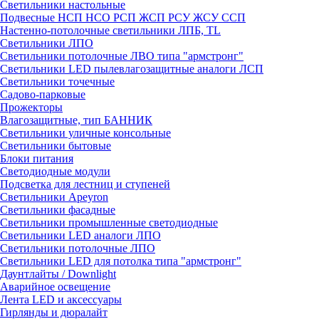
Светильники настольные
Подвесные НСП НСО РСП ЖСП РСУ ЖСУ ССП
Настенно-потолочные светильники ЛПБ, TL
Светильники ЛПО
Светильники потолочные ЛВО типа "армстронг"
Светильники LED пылевлагозащитные аналоги ЛСП
Светильники точечные
Садово-парковые
Прожекторы
Влагозащитные, тип БАННИК
Светильники уличные консольные
Светильники бытовые
Блоки питания
Светодиодные модули
Подсветка для лестниц и ступеней
Светильники Apeyron
Светильники фасадные
Светильники промышленные светодиодные
Светильники LED аналоги ЛПО
Светильники потолочные ЛПО
Светильники LED для потолка типа "армстронг"
Даунтлайты / Downlight
Аварийное освещение
Лента LED и аксессуары
Гирлянды и дюралайт