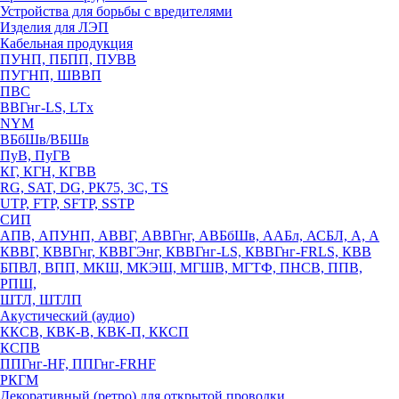
Устройства для борьбы с вредителями
Изделия для ЛЭП
Кабельная продукция
ПУНП, ПБПП, ПУВВ
ПУГНП, ШВВП
ПВС
ВВГнг-LS, LTx
NYM
ВБбШв/ВБШв
ПуВ, ПуГВ
КГ, КГН, КГВВ
RG, SAT, DG, РК75, 3С, TS
UTP, FTP, SFTP, SSTP
СИП
АПВ, АПУНП, АВВГ, АВВГнг, АВБбШв, ААБл, АСБЛ, А, А
КВВГ, КВВГнг, КВВГЭнг, КВВГнг-LS, КВВГнг-FRLS, КВВ
БПВЛ, ВПП, МКШ, МКЭШ, МГШВ, МГТФ, ПНСВ, ППВ,
РПШ,
ШТЛ, ШТЛП
Акустический (аудио)
ККСВ, КВК-В, КВК-П, ККСП
КСПВ
ППГнг-HF, ППГнг-FRHF
РКГМ
Декоративный (ретро) для открытой проводки