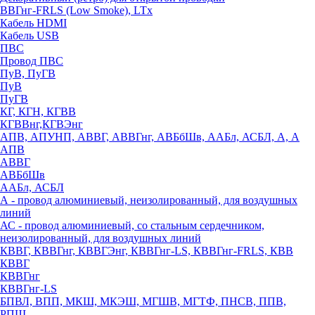
ВВГнг-FRLS (Low Smoke), LTx
Кабель HDMI
Кабель USB
ПВС
Провод ПВС
ПуВ, ПуГВ
ПуВ
ПуГВ
КГ, КГН, КГВВ
КГВВнг,КГВЭнг
АПВ, АПУНП, АВВГ, АВВГнг, АВБбШв, ААБл, АСБЛ, А, А
АПВ
АВВГ
АВБбШв
ААБл, АСБЛ
А - провод алюминиевый, неизолированный, для воздушных
линий
АС - провод алюминиевый, со стальным сердечником,
неизолированный, для воздушных линий
КВВГ, КВВГнг, КВВГЭнг, КВВГнг-LS, КВВГнг-FRLS, КВВ
КВВГ
КВВГнг
КВВГнг-LS
БПВЛ, ВПП, МКШ, МКЭШ, МГШВ, МГТФ, ПНСВ, ППВ,
РПШ,