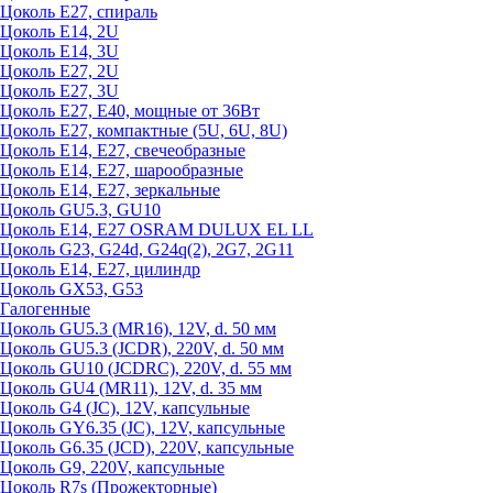
Цоколь Е27, спираль
Цоколь Е14, 2U
Цоколь Е14, 3U
Цоколь Е27, 2U
Цоколь Е27, 3U
Цоколь Е27, Е40, мощные от 36Вт
Цоколь Е27, компактные (5U, 6U, 8U)
Цоколь Е14, Е27, свечеобразные
Цоколь Е14, Е27, шарообразные
Цоколь Е14, Е27, зеркальные
Цоколь GU5.3, GU10
Цоколь Е14, Е27 OSRAM DULUX EL LL
Цоколь G23, G24d, G24q(2), 2G7, 2G11
Цоколь Е14, Е27, цилиндр
Цоколь GX53, G53
Галогенные
Цоколь GU5.3 (MR16), 12V, d. 50 мм
Цоколь GU5.3 (JCDR), 220V, d. 50 мм
Цоколь GU10 (JCDRC), 220V, d. 55 мм
Цоколь GU4 (MR11), 12V, d. 35 мм
Цоколь G4 (JC), 12V, капсульные
Цоколь GY6.35 (JC), 12V, капсульные
Цоколь G6.35 (JCD), 220V, капсульные
Цоколь G9, 220V, капсульные
Цоколь R7s (Прожекторные)