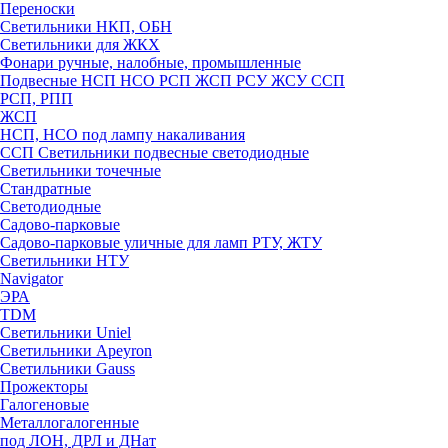
Переноски
Светильники НКП, ОБН
Светильники для ЖКХ
Фонари ручные, налобные, промышленные
Подвесные НСП НСО РСП ЖСП РСУ ЖСУ ССП
РСП, РПП
ЖСП
НСП, НСО под лампу накаливания
ССП Светильники подвесные светодиодные
Светильники точечные
Стандратные
Светодиодные
Садово-парковые
Садово-парковые уличные для ламп РТУ, ЖТУ
Светильники НТУ
Navigator
ЭРА
TDM
Светильники Uniel
Светильники Apeyron
Светильники Gauss
Прожекторы
Галогеновые
Металлогалогенные
под ЛОН, ДРЛ и ДНат