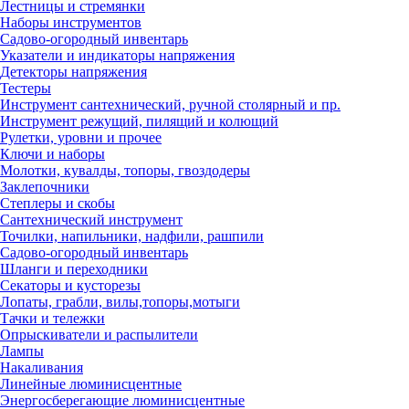
Лестницы и стремянки
Наборы инструментов
Садово-огородный инвентарь
Указатели и индикаторы напряжения
Детекторы напряжения
Тестеры
Инструмент сантехнический, ручной столярный и пр.
Инструмент режущий, пилящий и колющий
Рулетки, уровни и прочее
Ключи и наборы
Молотки, кувалды, топоры, гвоздодеры
Заклепочники
Степлеры и скобы
Сантехнический инструмент
Точилки, напильники, надфили, рашпили
Садово-огородный инвентарь
Шланги и переходники
Секаторы и кусторезы
Лопаты, грабли, вилы,топоры,мотыги
Тачки и тележки
Опрыскиватели и распылители
Лампы
Накаливания
Линейные люминисцентные
Энергосберегающие люминисцентные