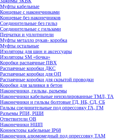
Зажимы 3КВК
Муфты кабельные
Концевые с наконечниками
Концевые без наконечников
Соединительные без гильз
Соединительные с гильзами
Перчатки и уплотнители
Муфты металло рукав- коробка
Муфты остальные
Изоляторы для шин и аксессуары
Изоляторы SM «бочка»
Коробки распаячные ПВХ
Распаячные коробки ДКС
Распаячные коробки для ОП
Распаячные коробки для скрытой проводки
Коробки для заливки в бетон
Наконечники, гильзы, разъемы
Наконечники кабельные неизолированные ТМЛ, ТА
Наконечники и гильзы болтовые ГД, НБ, СД, СБ
Гильзы соединительные под опрессовку ГА, ГМ
Разъемы РПИ, РШИ
Ответвители ОВ
Наконечники НШП
Коннекторы кабельные IP68
Наконечник алюмомедный под опрессовку ТАМ