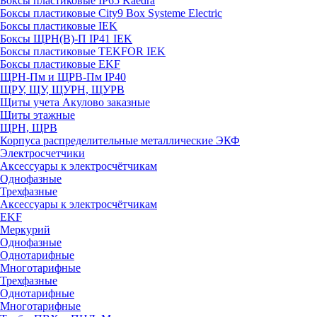
Боксы пластиковые IP65 Kaedra
Боксы пластиковые City9 Box Systeme Electric
Боксы пластиковые IEK
Боксы ЩРН(В)-П IP41 IEK
Боксы пластиковые TEKFOR IEK
Боксы пластиковые EKF
ЩРН-Пм и ЩРВ-Пм IP40
ЩРУ, ЩУ, ЩУРН, ЩУРВ
Щиты учета Акулово заказные
Щиты этажные
ЩРН, ЩРВ
Корпуса распределительные металлические ЭКФ
Электросчетчики
Аксессуары к электросчётчикам
Однофазные
Трехфазные
Аксессуары к электросчётчикам
EKF
Меркурий
Однофазные
Однотарифные
Многотарифные
Трехфазные
Однотарифные
Многотарифные