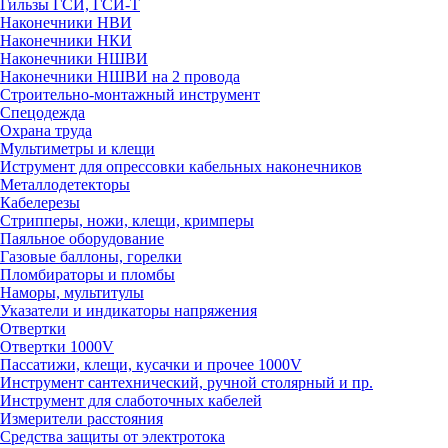
Гильзы ГСИ, ГСИ-Т
Наконечники НВИ
Наконечники НКИ
Наконечники НШВИ
Наконечники НШВИ на 2 провода
Строительно-монтажный инструмент
Спецодежда
Охрана труда
Мультиметры и клещи
Иструмент для опрессовки кабельных наконечников
Металлодетекторы
Кабелерезы
Стрипперы, ножи, клещи, кримперы
Паяльное оборудование
Газовые баллоны, горелки
Пломбираторы и пломбы
Наморы, мультитулы
Указатели и индикаторы напряжения
Отвертки
Отвертки 1000V
Пассатижи, клещи, кусачки и прочее 1000V
Инструмент сантехнический, ручной столярный и пр.
Инструмент для слаботочных кабелей
Измерители расстояния
Средства защиты от электротока