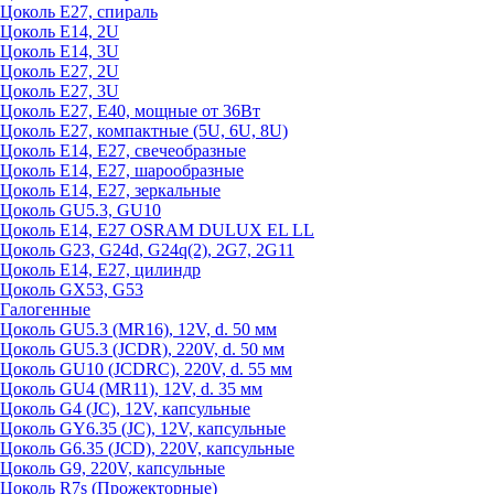
Цоколь Е27, спираль
Цоколь Е14, 2U
Цоколь Е14, 3U
Цоколь Е27, 2U
Цоколь Е27, 3U
Цоколь Е27, Е40, мощные от 36Вт
Цоколь Е27, компактные (5U, 6U, 8U)
Цоколь Е14, Е27, свечеобразные
Цоколь Е14, Е27, шарообразные
Цоколь Е14, Е27, зеркальные
Цоколь GU5.3, GU10
Цоколь Е14, Е27 OSRAM DULUX EL LL
Цоколь G23, G24d, G24q(2), 2G7, 2G11
Цоколь Е14, Е27, цилиндр
Цоколь GX53, G53
Галогенные
Цоколь GU5.3 (MR16), 12V, d. 50 мм
Цоколь GU5.3 (JCDR), 220V, d. 50 мм
Цоколь GU10 (JCDRC), 220V, d. 55 мм
Цоколь GU4 (MR11), 12V, d. 35 мм
Цоколь G4 (JC), 12V, капсульные
Цоколь GY6.35 (JC), 12V, капсульные
Цоколь G6.35 (JCD), 220V, капсульные
Цоколь G9, 220V, капсульные
Цоколь R7s (Прожекторные)