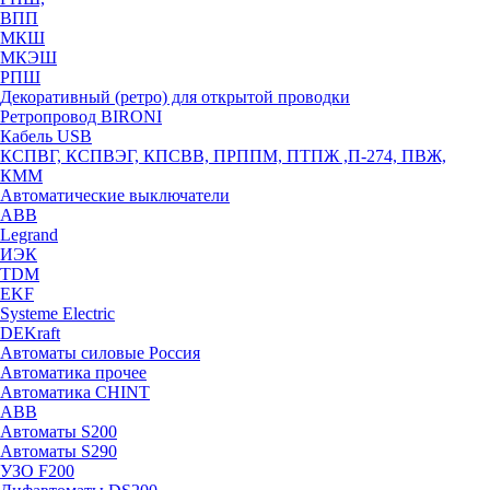
ВПП
МКШ
МКЭШ
РПШ
Декоративный (ретро) для открытой проводки
Ретропровод BIRONI
Кабель USB
КСПВГ, КСПВЭГ, КПСВВ, ПРППМ, ПТПЖ ,П-274, ПВЖ,
КММ
Автоматические выключатели
ABB
Legrand
ИЭК
TDM
EKF
Systeme Electric
DEKraft
Автоматы силовые Россия
Автоматика прочее
Автоматика CHINT
ABB
Автоматы S200
Автоматы S290
УЗО F200