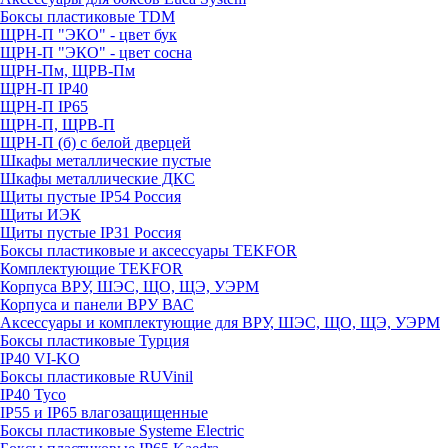
Боксы пластиковые TDM
ЩРН-П "ЭКО" - цвет бук
ЩРН-П "ЭКО" - цвет сосна
ЩРН-Пм, ЩРВ-Пм
ЩРН-П IP40
ЩРН-П IP65
ЩРН-П, ЩРВ-П
ЩРН-П (б) с белой дверцей
Шкафы металлические пустые
Шкафы металлические ДКС
Щиты пустые IP54 Россия
Щиты ИЭК
Щиты пустые IP31 Россия
Боксы пластиковые и аксессуары TEKFOR
Комплектующие TEKFOR
Корпуса ВРУ, ШЭС, ЩО, ЩЭ, УЭРМ
Корпуса и панели ВРУ ВАС
Аксессуары и комплектующие для ВРУ, ШЭС, ЩО, ЩЭ, УЭРМ
Боксы пластиковые Турция
IP40 VI-KO
Боксы пластиковые RUVinil
IP40 Тусо
IP55 и IP65 влагозащищенные
Боксы пластиковые Systeme Electric