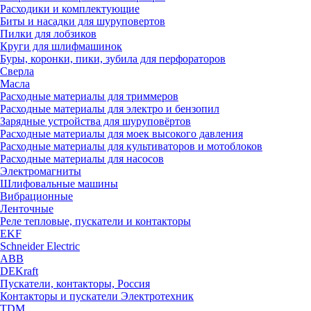
Расходики и комплектующие
Биты и насадки для шуруповертов
Пилки для лобзиков
Круги для шлифмашинок
Буры, коронки, пики, зубила для перфораторов
Сверла
Масла
Расходные материалы для триммеров
Расходные материалы для электро и бензопил
Зарядные устройства для шуруповёртов
Расходные материалы для моек высокого давления
Расходные материалы для культиваторов и мотоблоков
Расходные материалы для насосов
Электромагниты
Шлифовальные машины
Вибрационные
Ленточные
Реле тепловые, пускатели и контакторы
EKF
Schneider Electric
ABB
DEKraft
Пускатели, контакторы, Россия
Контакторы и пускатели Электротехник
TDM