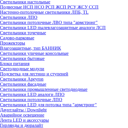
Светильники настольные
Подвесные НСП НСО РСП ЖСП РСУ ЖСУ ССП
Настенно-потолочные светильники ЛПБ, TL
Светильники ЛПО
Светильники потолочные ЛВО типа "армстронг"
Светильники LED пылевлагозащитные аналоги ЛСП
Светильники точечные
Садово-парковые
Прожекторы
Влагозащитные, тип БАННИК
Светильники уличные консольные
Светильники бытовые
Блоки питания
Светодиодные модули
Подсветка для лестниц и ступеней
Светильники Apeyron
Светильники фасадные
Светильники промышленные светодиодные
Светильники LED аналоги ЛПО
Светильники потолочные ЛПО
Светильники LED для потолка типа "армстронг"
Даунтлайты / Downlight
Аварийное освещение
Лента LED и аксессуары
Гирлянды и дюралайт