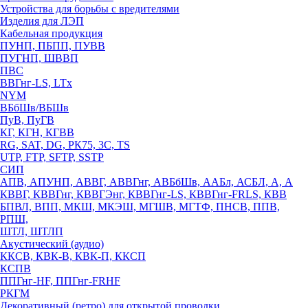
Устройства для борьбы с вредителями
Изделия для ЛЭП
Кабельная продукция
ПУНП, ПБПП, ПУВВ
ПУГНП, ШВВП
ПВС
ВВГнг-LS, LTx
NYM
ВБбШв/ВБШв
ПуВ, ПуГВ
КГ, КГН, КГВВ
RG, SAT, DG, РК75, 3С, TS
UTP, FTP, SFTP, SSTP
СИП
АПВ, АПУНП, АВВГ, АВВГнг, АВБбШв, ААБл, АСБЛ, А, А
КВВГ, КВВГнг, КВВГЭнг, КВВГнг-LS, КВВГнг-FRLS, КВВ
БПВЛ, ВПП, МКШ, МКЭШ, МГШВ, МГТФ, ПНСВ, ППВ,
РПШ,
ШТЛ, ШТЛП
Акустический (аудио)
ККСВ, КВК-В, КВК-П, ККСП
КСПВ
ППГнг-HF, ППГнг-FRHF
РКГМ
Декоративный (ретро) для открытой проводки