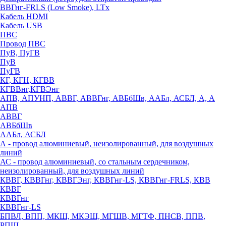
ВВГнг-FRLS (Low Smoke), LTx
Кабель HDMI
Кабель USB
ПВС
Провод ПВС
ПуВ, ПуГВ
ПуВ
ПуГВ
КГ, КГН, КГВВ
КГВВнг,КГВЭнг
АПВ, АПУНП, АВВГ, АВВГнг, АВБбШв, ААБл, АСБЛ, А, А
АПВ
АВВГ
АВБбШв
ААБл, АСБЛ
А - провод алюминиевый, неизолированный, для воздушных
линий
АС - провод алюминиевый, со стальным сердечником,
неизолированный, для воздушных линий
КВВГ, КВВГнг, КВВГЭнг, КВВГнг-LS, КВВГнг-FRLS, КВВ
КВВГ
КВВГнг
КВВГнг-LS
БПВЛ, ВПП, МКШ, МКЭШ, МГШВ, МГТФ, ПНСВ, ППВ,
РПШ,