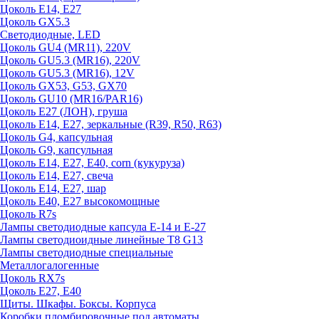
Цоколь E14, E27
Цоколь GX5.3
Светодиодные, LED
Цоколь GU4 (MR11), 220V
Цоколь GU5.3 (MR16), 220V
Цоколь GU5.3 (MR16), 12V
Цоколь GX53, G53, GX70
Цоколь GU10 (MR16/PAR16)
Цоколь Е27 (ЛОН), груша
Цоколь Е14, Е27, зеркальные (R39, R50, R63)
Цоколь G4, капсульная
Цоколь G9, капсульная
Цоколь Е14, Е27, Е40, corn (кукуруза)
Цоколь Е14, Е27, свеча
Цоколь Е14, Е27, шар
Цоколь Е40, Е27 высокомощные
Цоколь R7s
Лампы светодиодные капсула Е-14 и Е-27
Лампы светодиоидные линейные T8 G13
Лампы светодиодные специальные
Металлогалогенные
Цоколь RX7s
Цоколь Е27, E40
Щиты. Шкафы. Боксы. Корпуса
Коробки пломбировочные под автоматы