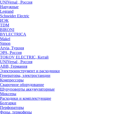
UNIVersal , Россия
Наружные
Legrand
Schneider Electric
ИЭК
TDM
BIRONI
BYLECTRICA
Makel
Simon
Arvia, Турция
ЭРА, Россия
TOKOV ELECTRIC, Китай
UNIVersal , Россия
ABB, Германия
Электроинструмент и расходники
Генераторы, электростанции
Компрессоры
Сварочное оборудование
Шуруповерты аккумуляторные
Миксеры
Расходики и комплектующие
Болгарки
Перфораторы
Фены, термофены