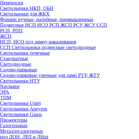
Переноски
Светильники НКП, ОБН
Светильники для ЖКХ
Фонари ручные, налобные, промышленные
Подвесные НСП НСО РСП ЖСП РСУ ЖСУ ССП
РСП, РПП
ЖСП
НСП, НСО под лампу накаливания
ССП Светильники подвесные светодиодные
Светильники точечные
Стандратные
Светодиодные
Садово-парковые
Садово-парковые уличные для ламп РТУ, ЖТУ
Светильники НТУ
Navigator
ЭРА
TDM
Светильники Uniel
Светильники Apeyron
Светильники Gauss
Прожекторы
Галогеновые
Металлогалогенные
под ЛОН, ДРЛ и ДНат