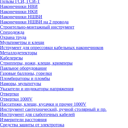
Гильзы ГСИ, ГСИ-Т
Наконечники НВИ
Наконечники НКИ
Наконечники НШВИ
Наконечники НШВИ на 2 провода
Строительно-монтажный инструмент
Спецодежда
Охрана труда
Мультиметры и клещи
Иструмент для опрессовки кабельных наконечников
Металлодетекторы
Кабелерезы
Стрипперы, ножи, клещи, кримперы
Паяльное оборудование
Газовые баллоны, горелки
Пломбираторы и пломбы
Наморы, мультитулы
Указатели и индикаторы напряжения
Отвертки
Отвертки 1000V
Пассатижи, клещи, кусачки и прочее 1000V
Инструмент сантехнический, ручной столярный и пр.
Инструмент для слаботочных кабелей
Измерители расстояния
Средства защиты от электротока