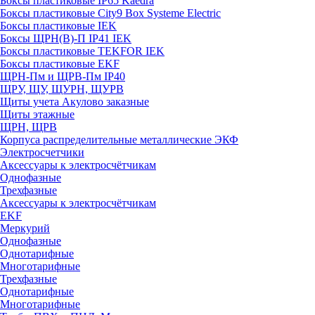
Боксы пластиковые IP65 Kaedra
Боксы пластиковые City9 Box Systeme Electric
Боксы пластиковые IEK
Боксы ЩРН(В)-П IP41 IEK
Боксы пластиковые TEKFOR IEK
Боксы пластиковые EKF
ЩРН-Пм и ЩРВ-Пм IP40
ЩРУ, ЩУ, ЩУРН, ЩУРВ
Щиты учета Акулово заказные
Щиты этажные
ЩРН, ЩРВ
Корпуса распределительные металлические ЭКФ
Электросчетчики
Аксессуары к электросчётчикам
Однофазные
Трехфазные
Аксессуары к электросчётчикам
EKF
Меркурий
Однофазные
Однотарифные
Многотарифные
Трехфазные
Однотарифные
Многотарифные