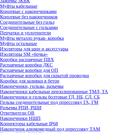
Зажимы 3КВК
Муфты кабельные
Концевые с наконечниками
Концевые без наконечников
Соединительные без гильз
Соединительные с гильзами
Перчатки и уплотнители
Муфты металло рукав- коробка
Муфты остальные
Изоляторы для шин и аксессуары
Изоляторы SM «бочка»
Коробки распаячные ПВХ
Распаячные коробки ДКС
Распаячные коробки для ОП
Распаячные коробки для скрытой проводки
Коробки для заливки в бетон
Наконечники, гильзы, разъемы
Наконечники кабельные неизолированные ТМЛ, ТА
Наконечники и гильзы болтовые ГД, НБ, СД, СБ
Гильзы соединительные под опрессовку ГА, ГМ
Разъемы РПИ, РШИ
Ответвители ОВ
Наконечники НШП
Коннекторы кабельные IP68
Наконечник алюмомедный под опрессовку ТАМ