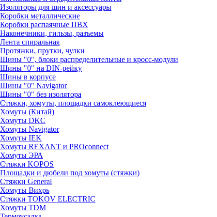
Изоляторы для шин и аксессуары
Коробки металлические
Коробки распаячные ПВХ
Наконечники, гильзы, разъемы
Лента спиральная
Протяжки, прутки, чулки
Шины "0", блоки распределительные и кросс-модули
Шины "0" на DIN-рейку
Шины в корпусе
Шины "0" Navigator
Шины "0" без изолятора
Стяжки, хомуты, площадки самоклеющиеся
Хомуты (Китай)
Хомуты DKC
Хомуты Navigator
Хомуты IEK
Хомуты REXANT и PROconnect
Хомуты ЭРА
Стяжки KOPOS
Площадки и дюбели под хомуты (стяжки)
Стяжки General
Хомуты Вихрь
Стяжки TOKOV ELECTRIC
Хомуты TDM
Термоусадка