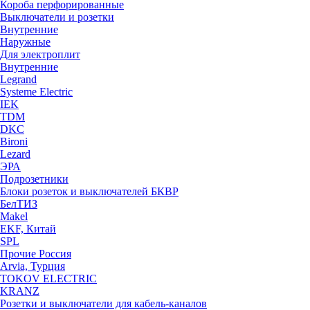
Короба перфорированные
Выключатели и розетки
Внутренние
Наружные
Для электроплит
Внутренние
Legrand
Systeme Electric
IEK
TDM
DKC
Bironi
Lezard
ЭРА
Подрозетники
Блоки розеток и выключателей БКВР
БелТИЗ
Makel
EKF, Китай
SPL
Прочие Россия
Arvia, Турция
TOKOV ELECTRIC
KRANZ
Розетки и выключатели для кабель-каналов