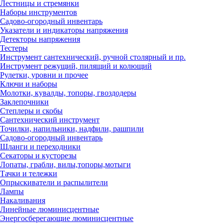
Лестницы и стремянки
Наборы инструментов
Садово-огородный инвентарь
Указатели и индикаторы напряжения
Детекторы напряжения
Тестеры
Инструмент сантехнический, ручной столярный и пр.
Инструмент режущий, пилящий и колющий
Рулетки, уровни и прочее
Ключи и наборы
Молотки, кувалды, топоры, гвоздодеры
Заклепочники
Степлеры и скобы
Сантехнический инструмент
Точилки, напильники, надфили, рашпили
Садово-огородный инвентарь
Шланги и переходники
Секаторы и кусторезы
Лопаты, грабли, вилы,топоры,мотыги
Тачки и тележки
Опрыскиватели и распылители
Лампы
Накаливания
Линейные люминисцентные
Энергосберегающие люминисцентные