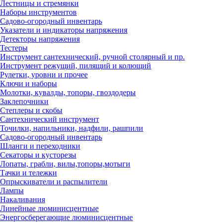
Лестницы и стремянки
Наборы инструментов
Садово-огородный инвентарь
Указатели и индикаторы напряжения
Детекторы напряжения
Тестеры
Инструмент сантехнический, ручной столярный и пр.
Инструмент режущий, пилящий и колющий
Рулетки, уровни и прочее
Ключи и наборы
Молотки, кувалды, топоры, гвоздодеры
Заклепочники
Степлеры и скобы
Сантехнический инструмент
Точилки, напильники, надфили, рашпили
Садово-огородный инвентарь
Шланги и переходники
Секаторы и кусторезы
Лопаты, грабли, вилы,топоры,мотыги
Тачки и тележки
Опрыскиватели и распылители
Лампы
Накаливания
Линейные люминисцентные
Энергосберегающие люминисцентные