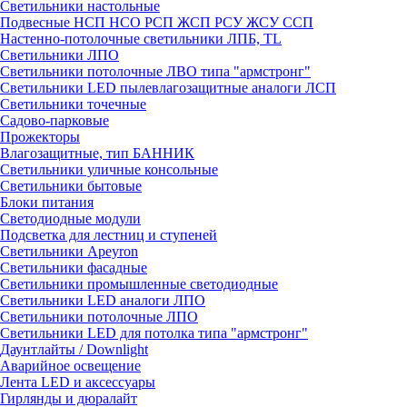
Светильники настольные
Подвесные НСП НСО РСП ЖСП РСУ ЖСУ ССП
Настенно-потолочные светильники ЛПБ, TL
Светильники ЛПО
Светильники потолочные ЛВО типа "армстронг"
Светильники LED пылевлагозащитные аналоги ЛСП
Светильники точечные
Садово-парковые
Прожекторы
Влагозащитные, тип БАННИК
Светильники уличные консольные
Светильники бытовые
Блоки питания
Светодиодные модули
Подсветка для лестниц и ступеней
Светильники Apeyron
Светильники фасадные
Светильники промышленные светодиодные
Светильники LED аналоги ЛПО
Светильники потолочные ЛПО
Светильники LED для потолка типа "армстронг"
Даунтлайты / Downlight
Аварийное освещение
Лента LED и аксессуары
Гирлянды и дюралайт