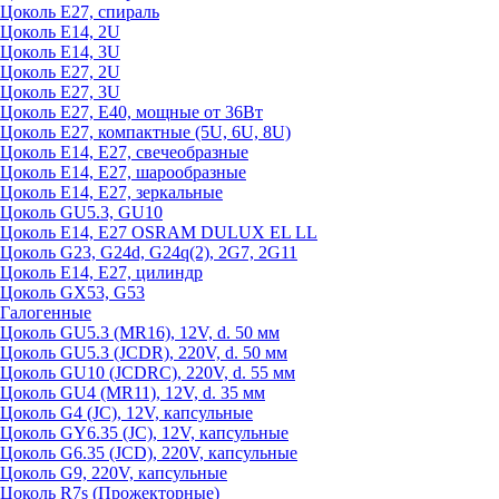
Цоколь Е27, спираль
Цоколь Е14, 2U
Цоколь Е14, 3U
Цоколь Е27, 2U
Цоколь Е27, 3U
Цоколь Е27, Е40, мощные от 36Вт
Цоколь Е27, компактные (5U, 6U, 8U)
Цоколь Е14, Е27, свечеобразные
Цоколь Е14, Е27, шарообразные
Цоколь Е14, Е27, зеркальные
Цоколь GU5.3, GU10
Цоколь Е14, Е27 OSRAM DULUX EL LL
Цоколь G23, G24d, G24q(2), 2G7, 2G11
Цоколь Е14, Е27, цилиндр
Цоколь GX53, G53
Галогенные
Цоколь GU5.3 (MR16), 12V, d. 50 мм
Цоколь GU5.3 (JCDR), 220V, d. 50 мм
Цоколь GU10 (JCDRC), 220V, d. 55 мм
Цоколь GU4 (MR11), 12V, d. 35 мм
Цоколь G4 (JC), 12V, капсульные
Цоколь GY6.35 (JC), 12V, капсульные
Цоколь G6.35 (JCD), 220V, капсульные
Цоколь G9, 220V, капсульные
Цоколь R7s (Прожекторные)