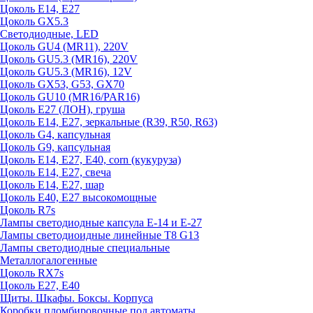
Цоколь E14, E27
Цоколь GX5.3
Светодиодные, LED
Цоколь GU4 (MR11), 220V
Цоколь GU5.3 (MR16), 220V
Цоколь GU5.3 (MR16), 12V
Цоколь GX53, G53, GX70
Цоколь GU10 (MR16/PAR16)
Цоколь Е27 (ЛОН), груша
Цоколь Е14, Е27, зеркальные (R39, R50, R63)
Цоколь G4, капсульная
Цоколь G9, капсульная
Цоколь Е14, Е27, Е40, corn (кукуруза)
Цоколь Е14, Е27, свеча
Цоколь Е14, Е27, шар
Цоколь Е40, Е27 высокомощные
Цоколь R7s
Лампы светодиодные капсула Е-14 и Е-27
Лампы светодиоидные линейные T8 G13
Лампы светодиодные специальные
Металлогалогенные
Цоколь RX7s
Цоколь Е27, E40
Щиты. Шкафы. Боксы. Корпуса
Коробки пломбировочные под автоматы