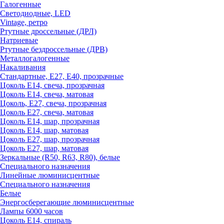
Галогенные
Светодиодные, LED
Vintage, ретро
Ртутные дроссельные (ДРЛ)
Натриевые
Ртутные бездроссельные (ДРВ)
Металлогалогенные
Накаливания
Стандартные, Е27, Е40, прозрачные
Цоколь Е14, свеча, прозрачная
Цоколь Е14, свеча, матовая
Цоколь, Е27, свеча, прозрачная
Цоколь Е27, свеча, матовая
Цоколь Е14, шар, прозрачная
Цоколь Е14, шар, матовая
Цоколь Е27, шар, прозрачная
Цоколь Е27, шар, матовая
Зеркальные (R50, R63, R80), белые
Специального назначения
Линейные люминисцентные
Специального назначения
Белые
Энергосберегающие люминисцентные
Лампы 6000 часов
Цоколь Е14, спираль