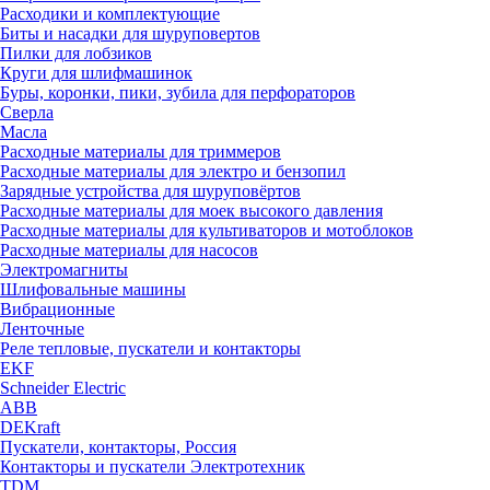
Расходики и комплектующие
Биты и насадки для шуруповертов
Пилки для лобзиков
Круги для шлифмашинок
Буры, коронки, пики, зубила для перфораторов
Сверла
Масла
Расходные материалы для триммеров
Расходные материалы для электро и бензопил
Зарядные устройства для шуруповёртов
Расходные материалы для моек высокого давления
Расходные материалы для культиваторов и мотоблоков
Расходные материалы для насосов
Электромагниты
Шлифовальные машины
Вибрационные
Ленточные
Реле тепловые, пускатели и контакторы
EKF
Schneider Electric
ABB
DEKraft
Пускатели, контакторы, Россия
Контакторы и пускатели Электротехник
TDM