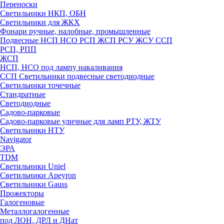
Переноски
Светильники НКП, ОБН
Светильники для ЖКХ
Фонари ручные, налобные, промышленные
Подвесные НСП НСО РСП ЖСП РСУ ЖСУ ССП
РСП, РПП
ЖСП
НСП, НСО под лампу накаливания
ССП Светильники подвесные светодиодные
Светильники точечные
Стандратные
Светодиодные
Садово-парковые
Садово-парковые уличные для ламп РТУ, ЖТУ
Светильники НТУ
Navigator
ЭРА
TDM
Светильники Uniel
Светильники Apeyron
Светильники Gauss
Прожекторы
Галогеновые
Металлогалогенные
под ЛОН, ДРЛ и ДНат