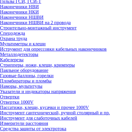
Гильзы ГСИ, ГСИ-Т
Наконечники НВИ
Наконечники НКИ
Наконечники НШВИ
Наконечники НШВИ на 2 провода
Строительно-монтажный инструмент
Спецодежда
Охрана труда
Мультиметры и клещи
Иструмент для опрессовки кабельных наконечников
Металлодетекторы
Кабелерезы
Стрипперы, ножи, клещи, кримперы
Паяльное оборудование
Газовые баллоны, горелки
Пломбираторы и пломбы
Наморы, мультитулы
Указатели и индикаторы напряжения
Отвертки
Отвертки 1000V
Пассатижи, клещи, кусачки и прочее 1000V
Инструмент сантехнический, ручной столярный и пр.
Инструмент для слаботочных кабелей
Измерители расстояния
Средства защиты от электротока