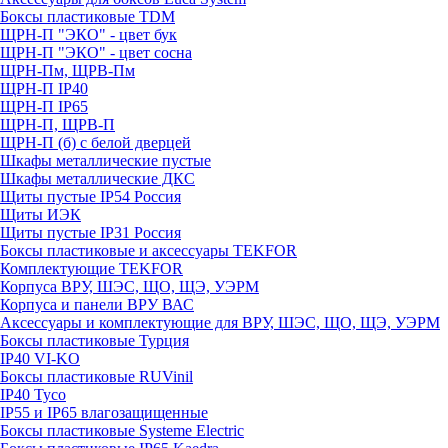
Боксы пластиковые TDM
ЩРН-П "ЭКО" - цвет бук
ЩРН-П "ЭКО" - цвет сосна
ЩРН-Пм, ЩРВ-Пм
ЩРН-П IP40
ЩРН-П IP65
ЩРН-П, ЩРВ-П
ЩРН-П (б) с белой дверцей
Шкафы металлические пустые
Шкафы металлические ДКС
Щиты пустые IP54 Россия
Щиты ИЭК
Щиты пустые IP31 Россия
Боксы пластиковые и аксессуары TEKFOR
Комплектующие TEKFOR
Корпуса ВРУ, ШЭС, ЩО, ЩЭ, УЭРМ
Корпуса и панели ВРУ ВАС
Аксессуары и комплектующие для ВРУ, ШЭС, ЩО, ЩЭ, УЭРМ
Боксы пластиковые Турция
IP40 VI-KO
Боксы пластиковые RUVinil
IP40 Тусо
IP55 и IP65 влагозащищенные
Боксы пластиковые Systeme Electric