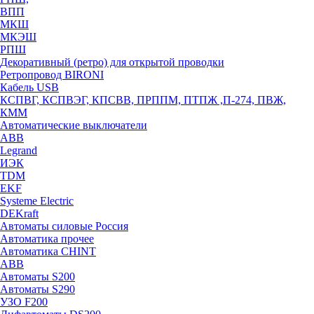
ВПП
МКШ
МКЭШ
РПШ
Декоративный (ретро) для открытой проводки
Ретропровод BIRONI
Кабель USB
КСПВГ, КСПВЭГ, КПСВВ, ПРППМ, ПТПЖ ,П-274, ПВЖ,
КММ
Автоматические выключатели
ABB
Legrand
ИЭК
TDM
EKF
Systeme Electric
DEKraft
Автоматы силовые Россия
Автоматика прочее
Автоматика CHINT
ABB
Автоматы S200
Автоматы S290
УЗО F200