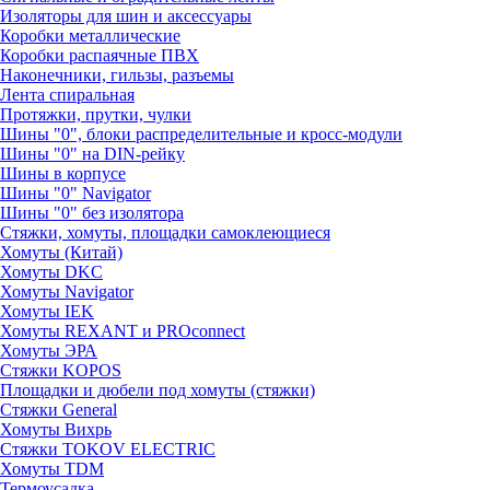
Изоляторы для шин и аксессуары
Коробки металлические
Коробки распаячные ПВХ
Наконечники, гильзы, разъемы
Лента спиральная
Протяжки, прутки, чулки
Шины "0", блоки распределительные и кросс-модули
Шины "0" на DIN-рейку
Шины в корпусе
Шины "0" Navigator
Шины "0" без изолятора
Стяжки, хомуты, площадки самоклеющиеся
Хомуты (Китай)
Хомуты DKC
Хомуты Navigator
Хомуты IEK
Хомуты REXANT и PROconnect
Хомуты ЭРА
Стяжки KOPOS
Площадки и дюбели под хомуты (стяжки)
Стяжки General
Хомуты Вихрь
Стяжки TOKOV ELECTRIC
Хомуты TDM
Термоусадка