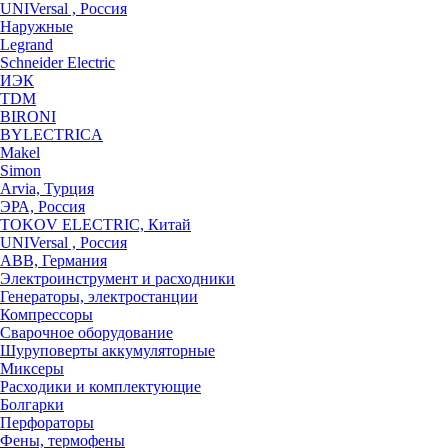
UNIVersal , Россия
Наружные
Legrand
Schneider Electric
ИЭК
TDM
BIRONI
BYLECTRICA
Makel
Simon
Arvia, Турция
ЭРА, Россия
TOKOV ELECTRIC, Китай
UNIVersal , Россия
ABB, Германия
Электроинструмент и расходники
Генераторы, электростанции
Компрессоры
Сварочное оборудование
Шуруповерты аккумуляторные
Миксеры
Расходики и комплектующие
Болгарки
Перфораторы
Фены, термофены