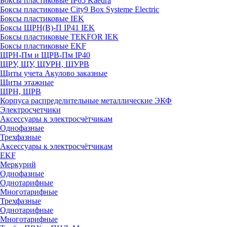
Боксы пластиковые IP65 Kaedra
Боксы пластиковые City9 Box Systeme Electric
Боксы пластиковые IEK
Боксы ЩРН(В)-П IP41 IEK
Боксы пластиковые TEKFOR IEK
Боксы пластиковые EKF
ЩРН-Пм и ЩРВ-Пм IP40
ЩРУ, ЩУ, ЩУРН, ЩУРВ
Щиты учета Акулово заказные
Щиты этажные
ЩРН, ЩРВ
Корпуса распределительные металлические ЭКФ
Электросчетчики
Аксессуары к электросчётчикам
Однофазные
Трехфазные
Аксессуары к электросчётчикам
EKF
Меркурий
Однофазные
Однотарифные
Многотарифные
Трехфазные
Однотарифные
Многотарифные