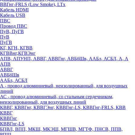
ВВГнг-FRLS (Low Smoke), LTx
Кабель HDMI
Кабель USB
ПВС
Провод ПВС
ПуВ, ПуГВ
ПуВ
ПуГВ
КГ, КГН, КГВВ
КГВВнг,КГВЭнг
АПВ, АПУНП, АВВГ, АВВГнг, АВБбШв, ААБл, АСБЛ, А, А
АПВ
АВВГ
АВБбШв
ААБл, АСБЛ
А - провод алюминиевый, неизолированный, для воздушных
линий
АС - провод алюминиевый, со стальным сердечником,
неизолированный, для воздушных линий
КВВГ, КВВГнг, КВВГЭнг, КВВГнг-LS, КВВГнг-FRLS, КВВ
КВВГ
КВВГнг
КВВГнг-LS
БПВЛ, ВПП, МКШ, МКЭШ, МГШВ, МГТФ, ПНСВ, ППВ,
РПШ,