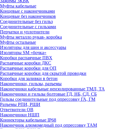
Зажимы 3КВК
Муфты кабельные
Концевые с наконечниками
Концевые без наконечников
Соединительные без гильз
Соединительные с гильзами
Перчатки и уплотнители
Муфты металло рукав- коробка
Муфты остальные
Изоляторы для шин и аксессуары
Изоляторы SM «бочка»
Коробки распаячные ПВХ
Распаячные коробки ДКС
Распаячные коробки для ОП
Распаячные коробки для скрытой проводки
Коробки для заливки в бетон
Наконечники, гильзы, разъемы
Наконечники кабельные неизолированные ТМЛ, ТА
Наконечники и гильзы болтовые ГД, НБ, СД, СБ
Гильзы соединительные под опрессовку ГА, ГМ
Разъемы РПИ, РШИ
Ответвители ОВ
Наконечники НШП
Коннекторы кабельные IP68
Наконечник алюмомедный под опрессовку ТАМ