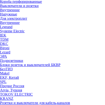
Короба перфорированные
Выключатели и розетки
Внутренние
Наружные
Для электроплит
Внутренние
Legrand
Systeme Electric
IEK
TDM
DKC
Bironi
Lezard
ЭРА
Подрозетники
Блоки розеток и выключателей БКВР
БелТИЗ
Makel
EKF, Китай
SPL
Прочие Россия
Arvia, Турция
TOKOV ELECTRIC
KRANZ
Розетки и выключатели для кабель-каналов