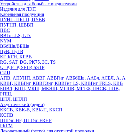
Устройства для борьбы с вредителями
Изделия для ЛЭП
Кабельная продукция
ПУНП, ПБПП, ПУВВ
ПУГНП, ШВВП
ПВС
ВВГнг-LS, LTx
NYM
ВБбШв/ВБШв
ПуВ, ПуГВ
КГ, КГН, КГВВ
RG, SAT, DG, РК75, 3С, TS
UTP, FTP, SFTP, SSTP
СИП
АПВ, АПУНП, АВВГ, АВВГнг, АВБбШв, ААБл, АСБЛ, А, А
КВВГ, КВВГнг, КВВГЭнг, КВВГнг-LS, КВВГнг-FRLS, КВВ
БПВЛ, ВПП, МКШ, МКЭШ, МГШВ, МГТФ, ПНСВ, ППВ,
РПШ,
ШТЛ, ШТЛП
Акустический (аудио)
ККСВ, КВК-В, КВК-П, ККСП
КСПВ
ППГнг-HF, ППГнг-FRHF
РКГМ
Декоративный (ретро) для открытой проводки