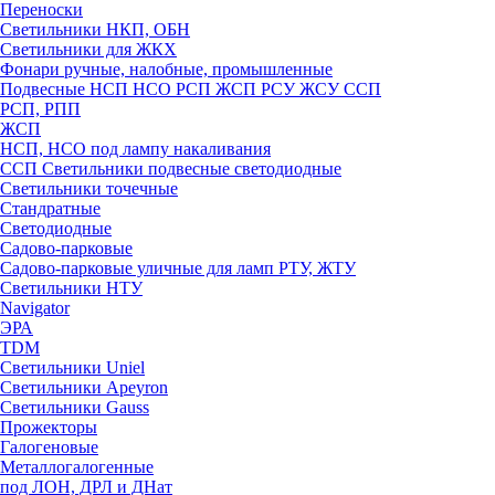
Переноски
Светильники НКП, ОБН
Светильники для ЖКХ
Фонари ручные, налобные, промышленные
Подвесные НСП НСО РСП ЖСП РСУ ЖСУ ССП
РСП, РПП
ЖСП
НСП, НСО под лампу накаливания
ССП Светильники подвесные светодиодные
Светильники точечные
Стандратные
Светодиодные
Садово-парковые
Садово-парковые уличные для ламп РТУ, ЖТУ
Светильники НТУ
Navigator
ЭРА
TDM
Светильники Uniel
Светильники Apeyron
Светильники Gauss
Прожекторы
Галогеновые
Металлогалогенные
под ЛОН, ДРЛ и ДНат