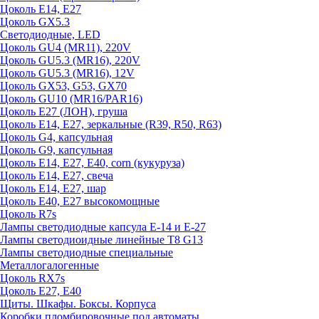
Цоколь E14, E27
Цоколь GX5.3
Светодиодные, LED
Цоколь GU4 (MR11), 220V
Цоколь GU5.3 (MR16), 220V
Цоколь GU5.3 (MR16), 12V
Цоколь GX53, G53, GX70
Цоколь GU10 (MR16/PAR16)
Цоколь Е27 (ЛОН), груша
Цоколь Е14, Е27, зеркальные (R39, R50, R63)
Цоколь G4, капсульная
Цоколь G9, капсульная
Цоколь Е14, Е27, Е40, corn (кукуруза)
Цоколь Е14, Е27, свеча
Цоколь Е14, Е27, шар
Цоколь Е40, Е27 высокомощные
Цоколь R7s
Лампы светодиодные капсула Е-14 и Е-27
Лампы светодиоидные линейные T8 G13
Лампы светодиодные специальные
Металлогалогенные
Цоколь RX7s
Цоколь Е27, E40
Щиты. Шкафы. Боксы. Корпуса
Коробки пломбировочные под автоматы