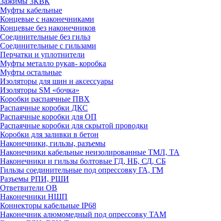
Зажимы 3КВК
Муфты кабельные
Концевые с наконечниками
Концевые без наконечников
Соединительные без гильз
Соединительные с гильзами
Перчатки и уплотнители
Муфты металло рукав- коробка
Муфты остальные
Изоляторы для шин и аксессуары
Изоляторы SM «бочка»
Коробки распаячные ПВХ
Распаячные коробки ДКС
Распаячные коробки для ОП
Распаячные коробки для скрытой проводки
Коробки для заливки в бетон
Наконечники, гильзы, разъемы
Наконечники кабельные неизолированные ТМЛ, ТА
Наконечники и гильзы болтовые ГД, НБ, СД, СБ
Гильзы соединительные под опрессовку ГА, ГМ
Разъемы РПИ, РШИ
Ответвители ОВ
Наконечники НШП
Коннекторы кабельные IP68
Наконечник алюмомедный под опрессовку ТАМ