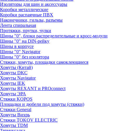
Изоляторы для шин и аксессуары
Коробки металлические
Коробки распаячные ПВХ
Наконечники, гильзы, разъемы
Лента спиральная
Протяжки, прутки, чулки
Шины "0", блоки распределительные и кросс-модули
Шины "0" на DIN-рейку
Шины в корпусе
Шины "0" Navigator
Шины "0" без изолятора
Стяжки, хомуты, площадки самоклеющиеся
Хомуты (Китай)
Хомуты DKC
Хомуты Navigator
Хомуты IEK
Хомуты REXANT и PROconnect
Хомуты ЭРА
Стяжки KOPOS
Площадки и дюбели под хомуты (стяжки)
Стяжки General
Хомуты Вихрь
Стяжки TOKOV ELECTRIC
Хомуты TDM
Термоусадка