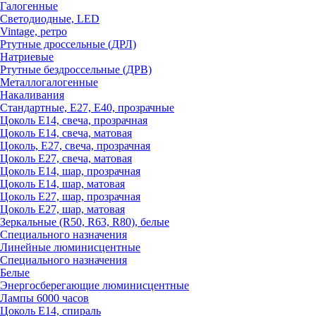
Галогенные
Светодиодные, LED
Vintage, ретро
Ртутные дроссельные (ДРЛ)
Натриевые
Ртутные бездроссельные (ДРВ)
Металлогалогенные
Накаливания
Стандартные, Е27, Е40, прозрачные
Цоколь Е14, свеча, прозрачная
Цоколь Е14, свеча, матовая
Цоколь, Е27, свеча, прозрачная
Цоколь Е27, свеча, матовая
Цоколь Е14, шар, прозрачная
Цоколь Е14, шар, матовая
Цоколь Е27, шар, прозрачная
Цоколь Е27, шар, матовая
Зеркальные (R50, R63, R80), белые
Специального назначения
Линейные люминисцентные
Специального назначения
Белые
Энергосберегающие люминисцентные
Лампы 6000 часов
Цоколь Е14, спираль