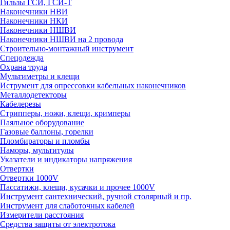
Гильзы ГСИ, ГСИ-Т
Наконечники НВИ
Наконечники НКИ
Наконечники НШВИ
Наконечники НШВИ на 2 провода
Строительно-монтажный инструмент
Спецодежда
Охрана труда
Мультиметры и клещи
Иструмент для опрессовки кабельных наконечников
Металлодетекторы
Кабелерезы
Стрипперы, ножи, клещи, кримперы
Паяльное оборудование
Газовые баллоны, горелки
Пломбираторы и пломбы
Наморы, мультитулы
Указатели и индикаторы напряжения
Отвертки
Отвертки 1000V
Пассатижи, клещи, кусачки и прочее 1000V
Инструмент сантехнический, ручной столярный и пр.
Инструмент для слаботочных кабелей
Измерители расстояния
Средства защиты от электротока