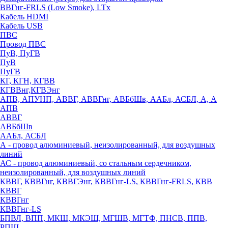
ВВГнг-FRLS (Low Smoke), LTx
Кабель HDMI
Кабель USB
ПВС
Провод ПВС
ПуВ, ПуГВ
ПуВ
ПуГВ
КГ, КГН, КГВВ
КГВВнг,КГВЭнг
АПВ, АПУНП, АВВГ, АВВГнг, АВБбШв, ААБл, АСБЛ, А, А
АПВ
АВВГ
АВБбШв
ААБл, АСБЛ
А - провод алюминиевый, неизолированный, для воздушных
линий
АС - провод алюминиевый, со стальным сердечником,
неизолированный, для воздушных линий
КВВГ, КВВГнг, КВВГЭнг, КВВГнг-LS, КВВГнг-FRLS, КВВ
КВВГ
КВВГнг
КВВГнг-LS
БПВЛ, ВПП, МКШ, МКЭШ, МГШВ, МГТФ, ПНСВ, ППВ,
РПШ,