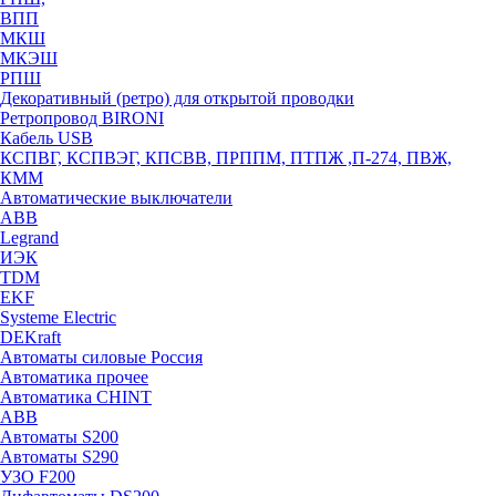
ВПП
МКШ
МКЭШ
РПШ
Декоративный (ретро) для открытой проводки
Ретропровод BIRONI
Кабель USB
КСПВГ, КСПВЭГ, КПСВВ, ПРППМ, ПТПЖ ,П-274, ПВЖ,
КММ
Автоматические выключатели
ABB
Legrand
ИЭК
TDM
EKF
Systeme Electric
DEKraft
Автоматы силовые Россия
Автоматика прочее
Автоматика CHINT
ABB
Автоматы S200
Автоматы S290
УЗО F200