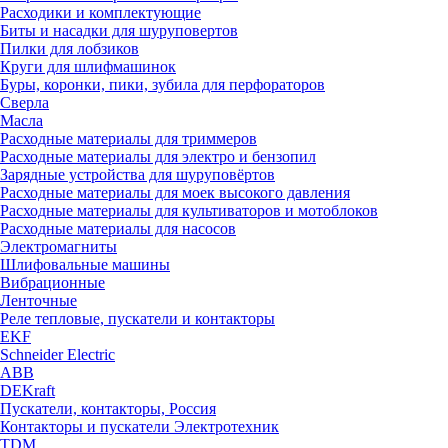
Расходики и комплектующие
Биты и насадки для шуруповертов
Пилки для лобзиков
Круги для шлифмашинок
Буры, коронки, пики, зубила для перфораторов
Сверла
Масла
Расходные материалы для триммеров
Расходные материалы для электро и бензопил
Зарядные устройства для шуруповёртов
Расходные материалы для моек высокого давления
Расходные материалы для культиваторов и мотоблоков
Расходные материалы для насосов
Электромагниты
Шлифовальные машины
Вибрационные
Ленточные
Реле тепловые, пускатели и контакторы
EKF
Schneider Electric
ABB
DEKraft
Пускатели, контакторы, Россия
Контакторы и пускатели Электротехник
TDM