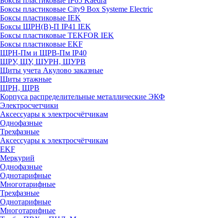
Боксы пластиковые IP65 Kaedra
Боксы пластиковые City9 Box Systeme Electric
Боксы пластиковые IEK
Боксы ЩРН(В)-П IP41 IEK
Боксы пластиковые TEKFOR IEK
Боксы пластиковые EKF
ЩРН-Пм и ЩРВ-Пм IP40
ЩРУ, ЩУ, ЩУРН, ЩУРВ
Щиты учета Акулово заказные
Щиты этажные
ЩРН, ЩРВ
Корпуса распределительные металлические ЭКФ
Электросчетчики
Аксессуары к электросчётчикам
Однофазные
Трехфазные
Аксессуары к электросчётчикам
EKF
Меркурий
Однофазные
Однотарифные
Многотарифные
Трехфазные
Однотарифные
Многотарифные