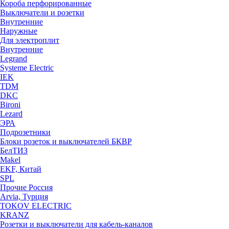
Короба перфорированные
Выключатели и розетки
Внутренние
Наружные
Для электроплит
Внутренние
Legrand
Systeme Electric
IEK
TDM
DKC
Bironi
Lezard
ЭРА
Подрозетники
Блоки розеток и выключателей БКВР
БелТИЗ
Makel
EKF, Китай
SPL
Прочие Россия
Arvia, Турция
TOKOV ELECTRIC
KRANZ
Розетки и выключатели для кабель-каналов