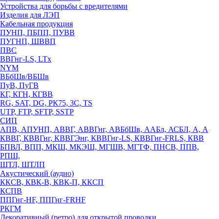
Устройства для борьбы с вредителями
Изделия для ЛЭП
Кабельная продукция
ПУНП, ПБПП, ПУВВ
ПУГНП, ШВВП
ПВС
ВВГнг-LS, LTx
NYM
ВБбШв/ВБШв
ПуВ, ПуГВ
КГ, КГН, КГВВ
RG, SAT, DG, РК75, 3С, TS
UTP, FTP, SFTP, SSTP
СИП
АПВ, АПУНП, АВВГ, АВВГнг, АВБбШв, ААБл, АСБЛ, А, А
КВВГ, КВВГнг, КВВГЭнг, КВВГнг-LS, КВВГнг-FRLS, КВВ
БПВЛ, ВПП, МКШ, МКЭШ, МГШВ, МГТФ, ПНСВ, ППВ,
РПШ,
ШТЛ, ШТЛП
Акустический (аудио)
ККСВ, КВК-В, КВК-П, ККСП
КСПВ
ППГнг-HF, ППГнг-FRHF
РКГМ
Декоративный (ретро) для открытой проводки