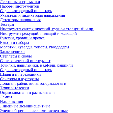
Лестницы и стремянки
Наборы инструментов
Садово-огородный инвентарь
Указатели и индикаторы напряжения
Детекторы напряжения
Тестеры
Инструмент сантехнический, ручной столярный и пр.
Инструмент режущий, пилящий и колющий
Рулетки, уровни и прочее
Ключи и наборы
Молотки, кувалды, топоры, гвоздодеры
Заклепочники
Степлеры и скобы
Сантехнический инструмент
Точилки, напильники, надфили, рашпили
Садово-огородный инвентарь
Шланги и переходники
Секаторы и кусторезы
Лопаты, грабли, вилы,топоры,мотыги
Тачки и тележки
Опрыскиватели и распылители
Лампы
Накаливания
Линейные люминисцентные
Энергосберегающие люминисцентные