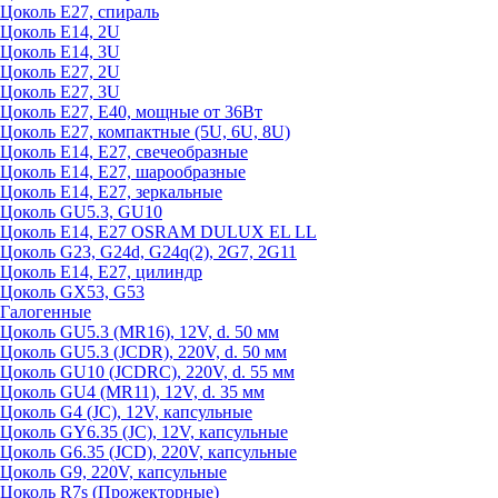
Цоколь Е27, спираль
Цоколь Е14, 2U
Цоколь Е14, 3U
Цоколь Е27, 2U
Цоколь Е27, 3U
Цоколь Е27, Е40, мощные от 36Вт
Цоколь Е27, компактные (5U, 6U, 8U)
Цоколь Е14, Е27, свечеобразные
Цоколь Е14, Е27, шарообразные
Цоколь Е14, Е27, зеркальные
Цоколь GU5.3, GU10
Цоколь Е14, Е27 OSRAM DULUX EL LL
Цоколь G23, G24d, G24q(2), 2G7, 2G11
Цоколь Е14, Е27, цилиндр
Цоколь GX53, G53
Галогенные
Цоколь GU5.3 (MR16), 12V, d. 50 мм
Цоколь GU5.3 (JCDR), 220V, d. 50 мм
Цоколь GU10 (JCDRC), 220V, d. 55 мм
Цоколь GU4 (MR11), 12V, d. 35 мм
Цоколь G4 (JC), 12V, капсульные
Цоколь GY6.35 (JC), 12V, капсульные
Цоколь G6.35 (JCD), 220V, капсульные
Цоколь G9, 220V, капсульные
Цоколь R7s (Прожекторные)