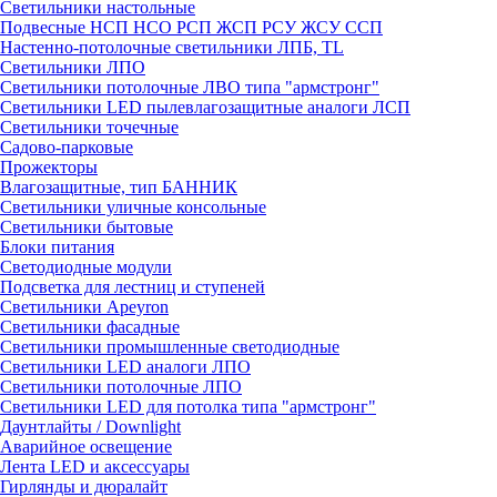
Светильники настольные
Подвесные НСП НСО РСП ЖСП РСУ ЖСУ ССП
Настенно-потолочные светильники ЛПБ, TL
Светильники ЛПО
Светильники потолочные ЛВО типа "армстронг"
Светильники LED пылевлагозащитные аналоги ЛСП
Светильники точечные
Садово-парковые
Прожекторы
Влагозащитные, тип БАННИК
Светильники уличные консольные
Светильники бытовые
Блоки питания
Светодиодные модули
Подсветка для лестниц и ступеней
Светильники Apeyron
Светильники фасадные
Светильники промышленные светодиодные
Светильники LED аналоги ЛПО
Светильники потолочные ЛПО
Светильники LED для потолка типа "армстронг"
Даунтлайты / Downlight
Аварийное освещение
Лента LED и аксессуары
Гирлянды и дюралайт