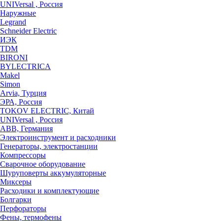
UNIVersal , Россия
Наружные
Legrand
Schneider Electric
ИЭК
TDM
BIRONI
BYLECTRICA
Makel
Simon
Arvia, Турция
ЭРА, Россия
TOKOV ELECTRIC, Китай
UNIVersal , Россия
ABB, Германия
Электроинструмент и расходники
Генераторы, электростанции
Компрессоры
Сварочное оборудование
Шуруповерты аккумуляторные
Миксеры
Расходики и комплектующие
Болгарки
Перфораторы
Фены, термофены