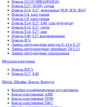
Цоколь GU10 (MR16/PAR16)
Цоколь Е27 (ЛОН), груша
Цоколь Е14, Е27, зеркальные (R39, R50, R63)
Цоколь G4, капсульная
Цоколь G9, капсульная
Цоколь Е14, Е27, Е40, corn (кукуруза)
Цоколь Е14, Е27, свеча
Цоколь Е14, Е27, шар
Цоколь Е40, Е27 высокомощные
Цоколь R7s
Лампы светодиодные капсула Е-14 и Е-27
Лампы светодиоидные линейные T8 G13
Лампы светодиодные специальные
Металлогалогенные
Цоколь RX7s
Цоколь Е27, E40
Щиты. Шкафы. Боксы. Корпуса
Коробки пломбировочные под автоматы
Боксы пластиковые ABB
Боксы пластиковые TDM
Боксы пластиковые DKC