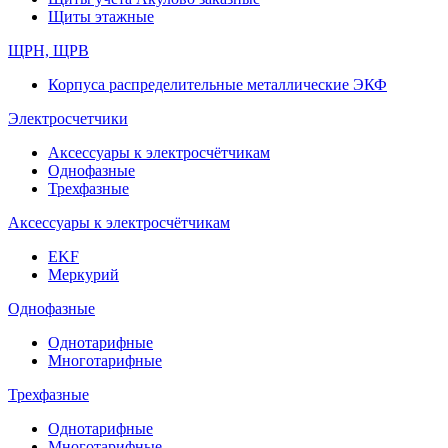
Щиты этажные
ЩРН, ЩРВ
Корпуса распределительные металлические ЭКФ
Электросчетчики
Аксессуары к электросчётчикам
Однофазные
Трехфазные
Аксессуары к электросчётчикам
EKF
Меркурий
Однофазные
Однотарифные
Многотарифные
Трехфазные
Однотарифные
Многотарифные