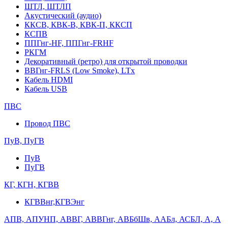
ШТЛ, ШТЛП
Акустический (аудио)
ККСВ, КВК-В, КВК-П, ККСП
КСПВ
ППГнг-HF, ППГнг-FRHF
РКГМ
Декоративный (ретро) для открытой проводки
ВВГнг-FRLS (Low Smoke), LTx
Кабель HDMI
Кабель USB
ПВС
Провод ПВС
ПуВ, ПуГВ
ПуВ
ПуГВ
КГ, КГН, КГВВ
КГВВнг,КГВЭнг
АПВ, АПУНП, АВВГ, АВВГнг, АВБбШв, ААБл, АСБЛ, А, А