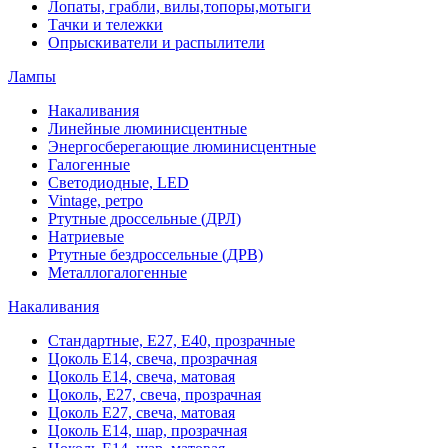
Лопаты, грабли, вилы,топоры,мотыги
Тачки и тележки
Опрыскиватели и распылители
Лампы
Накаливания
Линейные люминисцентные
Энергосберегающие люминисцентные
Галогенные
Светодиодные, LED
Vintage, ретро
Ртутные дроссельные (ДРЛ)
Натриевые
Ртутные бездроссельные (ДРВ)
Металлогалогенные
Накаливания
Стандартные, Е27, Е40, прозрачные
Цоколь Е14, свеча, прозрачная
Цоколь Е14, свеча, матовая
Цоколь, Е27, свеча, прозрачная
Цоколь Е27, свеча, матовая
Цоколь Е14, шар, прозрачная