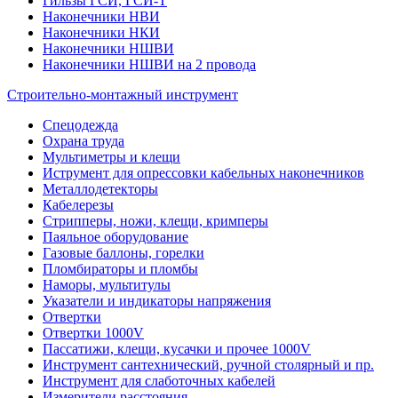
Гильзы ГСИ, ГСИ-Т
Наконечники НВИ
Наконечники НКИ
Наконечники НШВИ
Наконечники НШВИ на 2 провода
Строительно-монтажный инструмент
Спецодежда
Охрана труда
Мультиметры и клещи
Иструмент для опрессовки кабельных наконечников
Металлодетекторы
Кабелерезы
Стрипперы, ножи, клещи, кримперы
Паяльное оборудование
Газовые баллоны, горелки
Пломбираторы и пломбы
Наморы, мультитулы
Указатели и индикаторы напряжения
Отвертки
Отвертки 1000V
Пассатижи, клещи, кусачки и прочее 1000V
Инструмент сантехнический, ручной столярный и пр.
Инструмент для слаботочных кабелей
Измерители расстояния