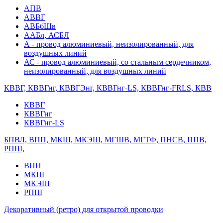
АПВ
АВВГ
АВБбШв
ААБл, АСБЛ
А - провод алюминиевый, неизолированный, для
воздушных линий
АС - провод алюминиевый, со стальным сердечником,
неизолированный, для воздушных линий
КВВГ, КВВГнг, КВВГЭнг, КВВГнг-LS, КВВГнг-FRLS, КВВ
КВВГ
КВВГнг
КВВГнг-LS
БПВЛ, ВПП, МКШ, МКЭШ, МГШВ, МГТФ, ПНСВ, ППВ,
РПШ,
ВПП
МКШ
МКЭШ
РПШ
Декоративный (ретро) для открытой проводки