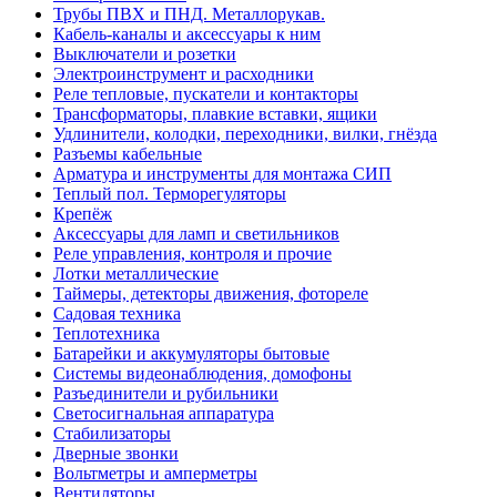
Трубы ПВХ и ПНД. Металлорукав.
Кабель-каналы и аксессуары к ним
Выключатели и розетки
Электроинструмент и расходники
Реле тепловые, пускатели и контакторы
Трансформаторы, плавкие вставки, ящики
Удлинители, колодки, переходники, вилки, гнёзда
Разъемы кабельные
Арматура и инструменты для монтажа СИП
Теплый пол. Терморегуляторы
Крепёж
Аксессуары для ламп и светильников
Реле управления, контроля и прочие
Лотки металлические
Таймеры, детекторы движения, фотореле
Садовая техника
Теплотехника
Батарейки и аккумуляторы бытовые
Системы видеонаблюдения, домофоны
Разъединители и рубильники
Светосигнальная аппаратура
Стабилизаторы
Дверные звонки
Вольтметры и амперметры
Вентиляторы