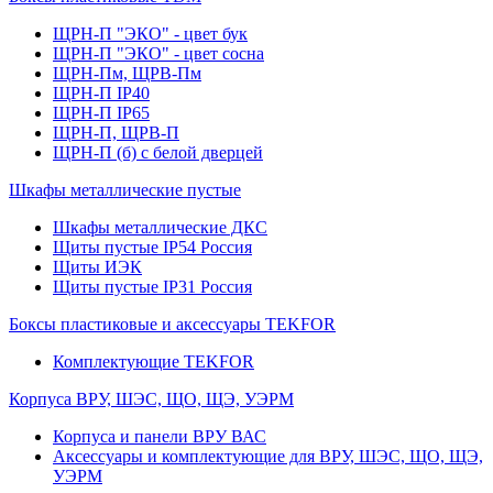
ЩРН-П "ЭКО" - цвет бук
ЩРН-П "ЭКО" - цвет сосна
ЩРН-Пм, ЩРВ-Пм
ЩРН-П IP40
ЩРН-П IP65
ЩРН-П, ЩРВ-П
ЩРН-П (б) с белой дверцей
Шкафы металлические пустые
Шкафы металлические ДКС
Щиты пустые IP54 Россия
Щиты ИЭК
Щиты пустые IP31 Россия
Боксы пластиковые и аксессуары TEKFOR
Комплектующие TEKFOR
Корпуса ВРУ, ШЭС, ЩО, ЩЭ, УЭРМ
Корпуса и панели ВРУ ВАС
Аксессуары и комплектующие для ВРУ, ШЭС, ЩО, ЩЭ,
УЭРМ