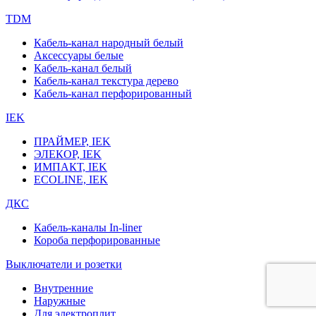
TDM
Кабель-канал народный белый
Аксессуары белые
Кабель-канал белый
Кабель-канал текстура дерево
Кабель-канал перфорированный
IEK
ПРАЙМЕР, IEK
ЭЛЕКОР, IEK
ИМПАКТ, IEK
ECOLINE, IEK
ДКС
Кабель-каналы In-liner
Короба перфорированные
Выключатели и розетки
Внутренние
Наружные
Для электроплит