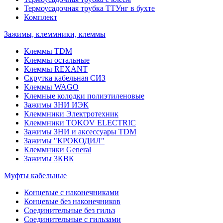
Термоусадочная трубка ТТУнг в бухте
Комплект
Зажимы, клеммники, клеммы
Клеммы TDM
Клеммы остальные
Клеммы REXANT
Скрутка кабельная СИЗ
Клеммы WAGO
Клемные колодки полиэтиленовые
Зажимы ЗНИ ИЭК
Клеммники Электротехник
Клеммники TOKOV ELECTRIC
Зажимы ЗНИ и аксессуары TDM
Зажимы "КРОКОДИЛ"
Клеммники General
Зажимы 3КВК
Муфты кабельные
Концевые с наконечниками
Концевые без наконечников
Соединительные без гильз
Соединительные с гильзами