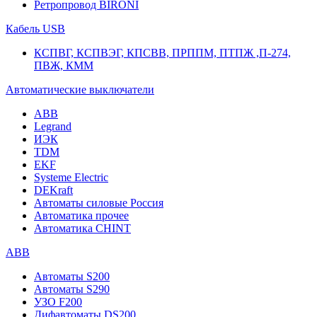
Ретропровод BIRONI
Кабель USB
КСПВГ, КСПВЭГ, КПСВВ, ПРППМ, ПТПЖ ,П-274,
ПВЖ, КММ
Автоматические выключатели
ABB
Legrand
ИЭК
TDM
EKF
Systeme Electric
DEKraft
Автоматы силовые Россия
Автоматика прочее
Автоматика CHINT
ABB
Автоматы S200
Автоматы S290
УЗО F200
Дифавтоматы DS200