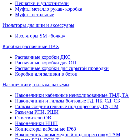
Перчатки и уплотнители
Муфты металло рукав- коробка
Муфты остальные
Изоляторы для шин и аксессуары
Изоляторы SM «бочка»
Коробки распаячные ПВХ
Распаячные коробки ДКС
Распаячные коробки для ОП
Распаячные коробки для скрытой проводки
Коробки для заливки в бетон
Наконечники, гильзы, разъемы
Наконечники кабельные неизолированные ТМЛ, ТА
Наконечники и гильзы болтовые ГД, НБ, СД, СБ
Гильзы соединительные под опрессовку ГА, ГМ
Разъемы РПИ, РШИ
Ответвители ОВ
Наконечники НШП
Коннекторы кабельные IP68
Наконечник алюмомедный под опрессовку ТАМ