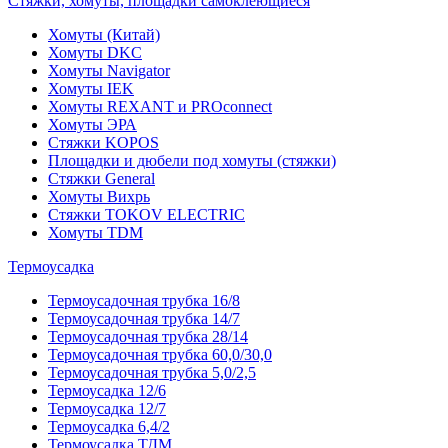
Стяжки, хомуты, площадки самоклеющиеся
Хомуты (Китай)
Хомуты DKC
Хомуты Navigator
Хомуты IEK
Хомуты REXANT и PROconnect
Хомуты ЭРА
Стяжки KOPOS
Площадки и дюбели под хомуты (стяжки)
Стяжки General
Хомуты Вихрь
Стяжки TOKOV ELECTRIC
Хомуты TDM
Термоусадка
Термоусадочная трубка 16/8
Термоусадочная трубка 14/7
Термоусадочная трубка 28/14
Термоусадочная трубка 60,0/30,0
Термоусадочная трубка 5,0/2,5
Термоусадка 12/6
Термоусадка 12/7
Термоусадка 6,4/2
Термоусадка ТДМ