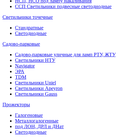
НСП, НСО под лампу накаливания
ССП Светильники подвесные светодиодные
Светильники точечные
Стандратные
Светодиодные
Садово-парковые
Садово-парковые уличные для ламп РТУ, ЖТУ
Светильники НТУ
Navigator
ЭРА
TDM
Светильники Uniel
Светильники Apeyron
Светильники Gauss
Прожекторы
Галогеновые
Металлогалогенные
под ЛОН, ДРЛ и ДНат
Светодиодные