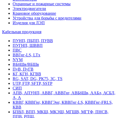
Охранные и пожарные системы
Электродвигатели
Крановое оборудование
Устройства для борьбы с вредителями
Изделия для ЛЭП
Кабельная продукция
ПУНП, ПБПП, ПУВВ
ПУГНП, ШВВП
ПВС
ВВГнг-LS, LTx
NYM
ВБбШв/ВБШв
ПуВ, ПуГВ
КГ, КГН, КГВВ
RG, SAT, DG, РК75, 3С, TS
UTP, FTP, SFTP, SSTP
СИП
АПВ, АПУНП, АВВГ, АВВГнг, АВБбШв, ААБл, АСБЛ,
А, А
КВВГ, КВВГнг, КВВГЭнг, КВВГнг-LS, КВВГнг-FRLS,
КВВ
БПВЛ, ВПП, МКШ, МКЭШ, МГШВ, МГТФ, ПНСВ,
ППВ, РПШ,