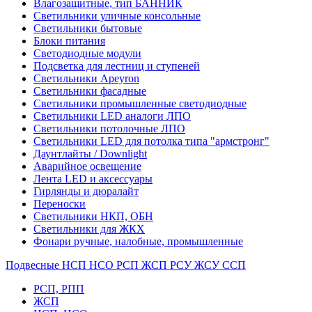
Влагозащитные, тип БАННИК
Светильники уличные консольные
Светильники бытовые
Блоки питания
Светодиодные модули
Подсветка для лестниц и ступеней
Светильники Apeyron
Светильники фасадные
Светильники промышленные светодиодные
Светильники LED аналоги ЛПО
Светильники потолочные ЛПО
Светильники LED для потолка типа "армстронг"
Даунтлайты / Downlight
Аварийное освещение
Лента LED и аксессуары
Гирлянды и дюралайт
Переноски
Светильники НКП, ОБН
Светильники для ЖКХ
Фонари ручные, налобные, промышленные
Подвесные НСП НСО РСП ЖСП РСУ ЖСУ ССП
РСП, РПП
ЖСП