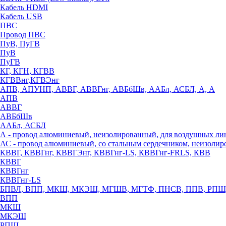
Кабель HDMI
Кабель USB
ПВС
Провод ПВС
ПуВ, ПуГВ
ПуВ
ПуГВ
КГ, КГН, КГВВ
КГВВнг,КГВЭнг
АПВ, АПУНП, АВВГ, АВВГнг, АВБбШв, ААБл, АСБЛ, А, А
АПВ
АВВГ
АВБбШв
ААБл, АСБЛ
А - провод алюминиевый, неизолированный, для воздушных ли
АС - провод алюминиевый, со стальным сердечником, неизоли
КВВГ, КВВГнг, КВВГЭнг, КВВГнг-LS, КВВГнг-FRLS, КВВ
КВВГ
КВВГнг
КВВГнг-LS
БПВЛ, ВПП, МКШ, МКЭШ, МГШВ, МГТФ, ПНСВ, ППВ, РПШ
ВПП
МКШ
МКЭШ
РПШ