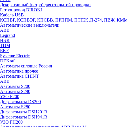
Декоративный (ретро) для открытой проводки
Ретропровод BIRONI
Кабель USB
КСПВГ, КСПВЭГ, КПСВВ, ПРППМ, ПТПЖ ,П-274, ПВЖ, КМ
Автоматические выключатели
ABB
Legrand
ИЭК
TDM
EKF
Systeme Electric
DEKraft
Автоматы силовые Россия
Автоматика прочее
Автоматика CHINT
ABB
Автоматы S200
Автоматы S290
УЗО F200
Дифавтоматы DS200
Автоматы S280
Дифавтоматы DSH201R
Дифавтоматы DSH941R
УЗО FH200