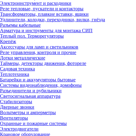
Электроинструмент и расходники
Реле тепловые, пускатели и контакторы
Трансформаторы, плавкие вставки, ящики
Удлинители, колодки, переходники, вилки, гнёзда
Разъемы кабельные
Арматура и инструменты для монтажа СИП
Теплый пол. Терморегуляторы
Крепёж
Аксессуары для ламп и светильников
Реле управления, контроля и прочие
Лотки металлические
Таймеры, детекторы движения, фотореле
Садовая техника
Теплотехника
Батарейки и аккумуляторы бытовые
Системы видеонаблюдения, домофоны
Разъединители и рубильники
Светосигнальная аппаратура
Стабилизаторы
Дверные звонки
Вольтметры и амперметры
Вентиляторы
Охранные и пожарные системы
Электродвигатели
Крановое оборудование