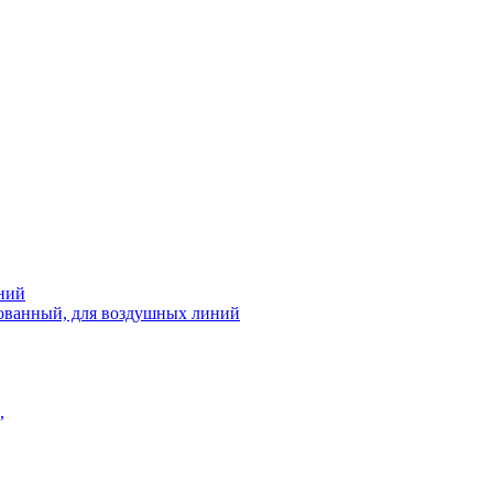
ний
рованный, для воздушных линий
,