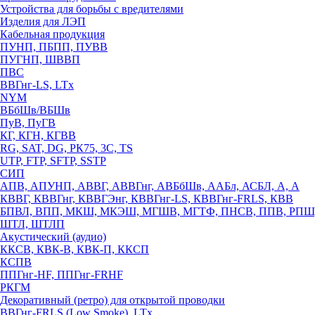
Устройства для борьбы с вредителями
Изделия для ЛЭП
Кабельная продукция
ПУНП, ПБПП, ПУВВ
ПУГНП, ШВВП
ПВС
ВВГнг-LS, LTx
NYM
ВБбШв/ВБШв
ПуВ, ПуГВ
КГ, КГН, КГВВ
RG, SAT, DG, РК75, 3С, TS
UTP, FTP, SFTP, SSTP
СИП
АПВ, АПУНП, АВВГ, АВВГнг, АВБбШв, ААБл, АСБЛ, А, А
КВВГ, КВВГнг, КВВГЭнг, КВВГнг-LS, КВВГнг-FRLS, КВВ
БПВЛ, ВПП, МКШ, МКЭШ, МГШВ, МГТФ, ПНСВ, ППВ, РПШ
ШТЛ, ШТЛП
Акустический (аудио)
ККСВ, КВК-В, КВК-П, ККСП
КСПВ
ППГнг-HF, ППГнг-FRHF
РКГМ
Декоративный (ретро) для открытой проводки
ВВГнг-FRLS (Low Smoke), LTx