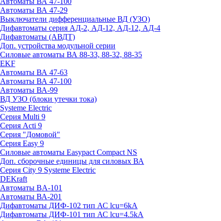
Автоматы ВА 47-100
Автоматы ВА 47-29
Выключатели дифференциальные ВД (УЗО)
Дифавтоматы серия АД-2, АД-12, АД-12, АД-4
Дифавтоматы (АВДТ)
Доп. устройства модульной серии
Силовые автоматы ВА 88-33, 88-32, 88-35
EKF
Автоматы ВА 47-63
Автоматы ВА 47-100
Автоматы ВА-99
ВД УЗО (блоки утечки тока)
Systeme Electric
Серия Multi 9
Серия Acti 9
Серия "Домовой"
Серия Easy 9
Силовые автоматы Easypact Compact NS
Доп. сборочные единицы для силовых ВА
Серия City 9 Systeme Electric
DEKraft
Автоматы BA-101
Автоматы ВА-201
Дифавтоматы ДИФ-102 тип АС lcu=6kA
Дифавтоматы ДИФ-101 тип АС lcu=4.5kA